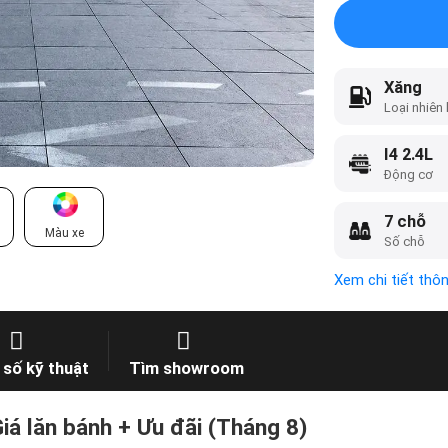
Xăng
Loại nhiên 
I4 2.4L
Động cơ
7 chỗ
Màu xe
Số chỗ
Xem chi tiết thô
số kỹ thuật
Tìm showroom
iá lăn bánh + Ưu đãi (Tháng 8)