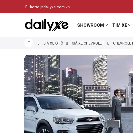
hotro@dailyxe.com.vn
SHOWROOM
TÌM XE
GIÁ XE ÔTÔ
GIÁ XE CHEVROLET
CHEVROLET