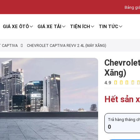
Bảng giá
GIÁ XE ÔTÔ
GIÁ XE TẢI
TIỆN ÍCH
TIN TỨC
 CAPTIVA
CHEVROLET CAPTIVA REVV 2.4L (MÁY XĂNG)
Chevrole
Xăng)
4.9
Hết sản x
Trả hàng tháng chỉ
0