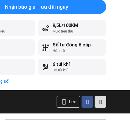
Nhận báo giá + ưu đãi ngay
9,5L/100KM
liệu
Mức tiêu thụ
Số tự động 6 cấp
Hộp số
6 túi khí
Số túi khí
ng số
Lưu