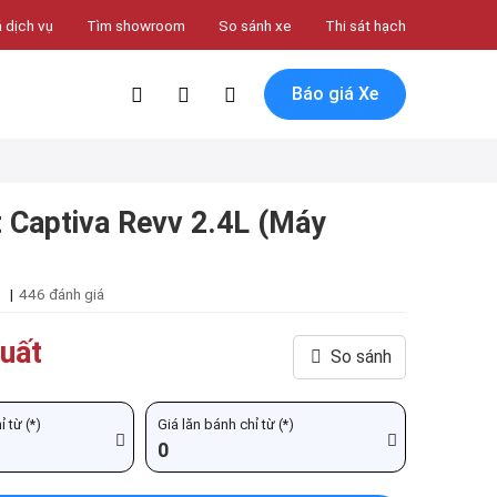
 dịch vụ
Tìm showroom
So sánh xe
Thi sát hạch
Báo giá Xe
t Captiva Revv 2.4L (Máy
|
446 đánh giá
uất
So sánh
 từ (*)
Giá lăn bánh chỉ từ (*)
0