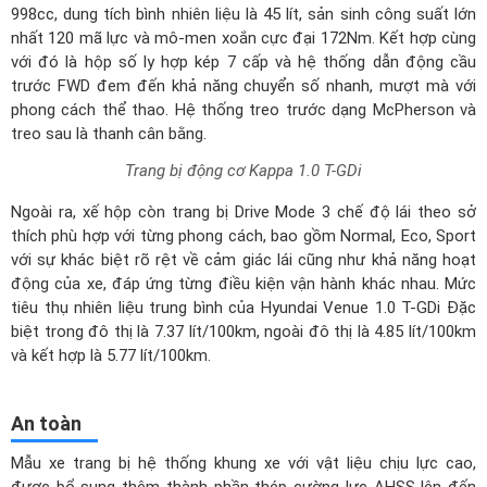
tiêu thụ nhiên liệu trung bình của Hyundai Venue 1.0 T-GDi Đặc
biệt trong đô thị là 7.37 lít/100km, ngoài đô thị là 4.85 lít/100km
và kết hợp là 5.77 lít/100km.
An toàn
Mẫu xe trang bị hệ thống khung xe với vật liệu chịu lực cao,
được bổ sung thêm thành phần thép cường lực AHSS lên đến
65%, giúp hấp thụ lực tác động trong tình huống va chạm, đảm
bảo an toàn cho toàn bộ hành khách ngồi trong xe.
Hyundai
Venue 1.0 T-GDi Đặc biệt
được đầu tư đầy đủ các tính năng
an toàn hiện đại, có thể kể đến như:
Hệ thống an toàn 6 túi khí
: Là một trang bị an toàn quan
trọng và bắt buộc trên hầu hết các dòng xe ô tô hiện nay
giúp hạn chế các va đập, chấn thương khi xảy ra va chạm,
tai nạn, đảm bảo an toàn cho người ngồi trên xe.
Hệ thống 6 túi khí đem đến sự an tâm trên mọi hành trình
Camera lùi
: Là một trong những trang bị an toàn quan