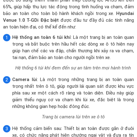
trọng nhất trên ô tô, giúp người lái quan sát được khu vực
phía sau xe một cách rõ ràng và toàn diện. Điều này giúp
giảm thiểu nguy cơ va chạm khi lùi xe, đặc biệt là trong
những không gian hẹp hoặc đông đúc.
Trang bị camera lùi trên xe ô tô
Hệ thống cảm biến sau: Thiết bị an toàn được gắn ở đuôi
xe, có chức năng phát hiện chướng ngại vật và đưa ra tín
hiệu cảnh báo sớm các nguy hiểm va chạm có thể xảy ra khi
tài xế lùi xe.
Hệ thống cảm biến sau nằm ở đuôi xe
Chống bó cứng phanh ABS: Là một hệ thống an toàn chủ
động trên Hyundai Venue 1.0 T-GDi Đặc biệt giúp ngăn chặn
bánh xe bị bó cứng khi phanh khẩn cấp. Điều này giúp người
lái giữ được khả năng điều khiển xe ngay cả khi phanh gấp,
tránh mất lái gây nguy hiểm, giảm thiểu nguy cơ va chạm.
Hệ thống chống bó cứng phanh