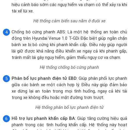
Phân bổ lực phanh điện tử EBD
: Giúp phân phối lực phanh
giữa các bánh xe một cách hợp lý. Điều này giúp đảm bảo
xe dừng lại an toàn trong mọi tình huống, ngay cả khi tải
trọng xe không đều hoặc mặt đường trơn trượt.
Hệ thống phân bổ lực phanh điện tử
Hỗ trợ lực phanh khẩn cấp BA
: Giúp tăng cường hiệu quả
phanh trong các tình huống khẩn cấp. Hệ thống này hoạt
động bằng cách nhận biết khi người lái đạp phanh gấp và tự
động tăng cường lực phanh. Điều này giúp xe dừng lại nhanh
hơn và giảm thiểu nguy cơ va chạm.
Hệ thống hỗ trợ lực phanh khẩn cấp
Cân bằng điện tử ESC
: Là tính năng an toàn chủ động giúp
duy trì sự ổn định của xe trong mọi tình huống như vào cua
hay di chuyển trên đường trơn trượt. Hệ thống này hoạt
động bằng cách sử dụng các cảm biến để phát hiện khi xe
đang mất kiểm soát và tự động điều chỉnh các bánh xe để
giúp xe lấy lại quỹ đạo.
Hệ thống cân bằng điện tử