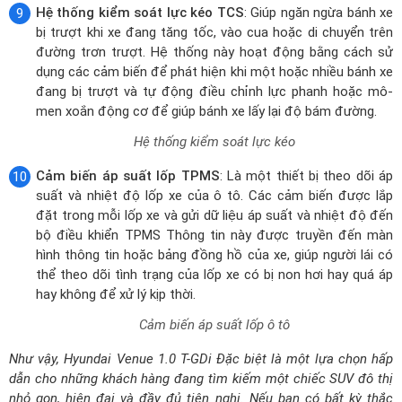
hình thông tin hoặc bảng đồng hồ của xe, giúp người lái có
thể theo dõi tình trạng của lốp xe có bị non hơi hay quá áp
hay không để xử lý kịp thời.
Cảm biến áp suất lốp ô tô
Như vậy, Hyundai Venue 1.0 T-GDi Đặc biệt là một lựa chọn hấp
dẫn cho những khách hàng đang tìm kiếm một chiếc SUV đô thị
nhỏ gọn, hiện đại và đầy đủ tiện nghi. Nếu bạn có bất kỳ thắc
mắc nào cần được tư vấn về giá ô tô Hyundai Venue 1.0 T-GDi
Đặc biệt hay chương trình khuyến mãi, vui lòng truy cập website
DailyXe hoặc liên hệ ngay hotline để được hỗ trợ nhanh nhất.
Giá xe Hyundai Venue 1.0 T-GDi Đặc biệt (Máy
xăng) lăn bánh tại các Tỉnh Thành
Mục đích sử dụng
Cá nhân
Doanh nghiệp