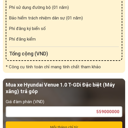
Mua xe Hyundai Venue 1.0 T-GDi Đặc biệt (Máy
xăng) trả góp
Giá đàm phán (VND)
Mỗi tháng chỉ từ
0
VND
Tiền vay (VND)
Tiền lãi (VND)
0
0
Xem lịch trả khoản vay
Trả trước (%)
0
10
20
30
40
50
60