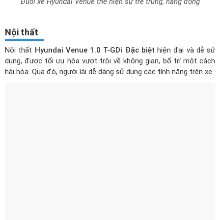
Đuôi xe Hyundai Venue thể hiện sự trẻ trung, năng động
Nội thất
Nội thất
Hyundai Venue 1.0 T-GDi Đặc biệt
hiện đại và dễ sử
dụng, được tối ưu hóa vượt trội về không gian, bố trí một cách
hài hòa. Qua đó, người lái dễ dàng sử dụng các tính năng trên xe.
Nội thất bố trí hài hòa, tối ưu về không gian