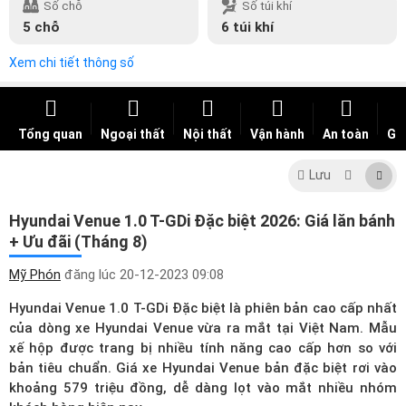
Số chỗ
Số túi khí
5 chỗ
6 túi khí
Xem chi tiết thông số
Tổng quan
Ngoại thất
Nội thất
Vận hành
An toàn
Giá
Lưu
Hyundai Venue 1.0 T-GDi Đặc biệt 2026: Giá lăn bánh
+ Ưu đãi (Tháng 8)
Mỹ Phón
đăng lúc
20-12-2023 09:08
Hyundai Venue 1.0 T-GDi Đặc biệt là phiên bản cao cấp nhất
của dòng xe Hyundai Venue vừa ra mắt tại Việt Nam. Mẫu
xế hộp được trang bị nhiều tính năng cao cấp hơn so với
bản tiêu chuẩn.
Giá xe Hyundai Venue
bản đặc biệt rơi vào
khoảng 579 triệu đồng, dễ dàng lọt vào mắt nhiều nhóm