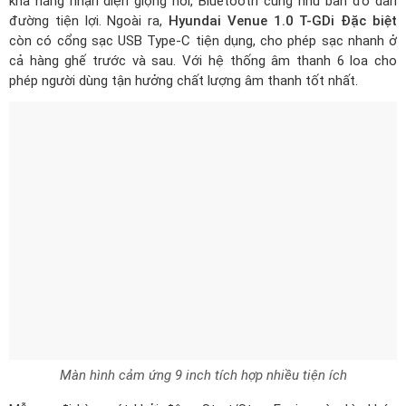
Màn hình cảm ứng 9 inch tích hợp nhiều tiện ích
Mẫu xe đi kèm nút khởi động Start/Stop Engine và chìa khóa
thông minh có khả năng khởi động từ xa. Hệ thống điều hòa tự
động kết hợp cùng cửa gió cho hàng ghế sau, mang đến không
gian mát mẻ, thoải mái cho cả người lái và hành khách.