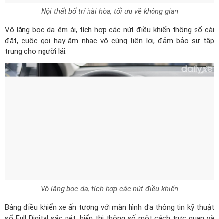
Vô lăng bọc da êm ái, tích hợp các nút điều khiển thông số cài
đặt, cuộc gọi hay âm nhạc vô cùng tiện lợi, đảm bảo sự tập
trung cho người lái.
Vô lăng bọc da, tích hợp các nút điều khiển
Bảng điều khiển xe ấn tượng với màn hình đa thông tin kỹ thuật
số Full Digital sắc nét, hiển thị thông số một cách trực quan và
có thể thay đổi giao diện theo chế độ lái.