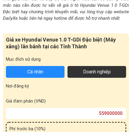
Nơi đăng ký
Giá đàm phán (VND)
Phí trước bạ (
10
%)
Phí sử dụng đường bộ (01 năm)
Bảo hiểm trách nhiệm dân sự (01 năm)
Phí đăng ký biển số
Phí đăng kiểm
Tổng cộng (VND)
* Công cụ tính toán chỉ mang tính chất tham khảo