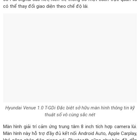
Hyundai Venue 1.0 T-GDi Đặc biệt sở hữu màn hình thông tin kỹ
thuật số vô cùng sắc nét
Màn hình giải trí cảm ứng trung tâm 8 inch tích hợp camera lùi.
Màn hình này hỗ trợ đầy đủ kết nối Android Auto, Apple Carplay,
khả năng nhận diện giọng nói, Bluetooth cũng như bản đồ dẫn
đường tiện lợi. Ngoài ra,
Hyundai Venue 1.0 T-GDi Đặc biệt
còn có cổng sạc USB Type-C tiện dụng, cho phép sạc nhanh ở
cả hàng ghế trước và sau. Với hệ thống âm thanh 6 loa cho
phép người dùng tận hưởng chất lượng âm thanh tốt nhất.