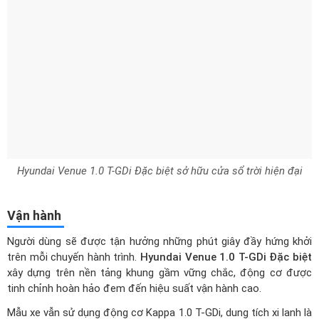
Vận hành
Người dùng sẽ được tận hưởng những phút giây đầy hứng khởi
trên mỗi chuyến hành trình.
Hyundai Venue 1.0 T-GDi Đặc biệt
xây dựng trên nền tảng khung gầm vững chắc, động cơ được
tinh chỉnh hoàn hảo đem đến hiệu suất vận hành cao.
Mẫu xe vẫn sử dụng động cơ Kappa 1.0 T-GDi, dung tích xi lanh là
998cc, dung tích bình nhiên liệu là 45 lít, sản sinh công suất lớn
nhất 120 mã lực và mô-men xoắn cực đại 172Nm. Kết hợp cùng
với đó là hộp số ly hợp kép 7 cấp và hệ thống dẫn động cầu
trước FWD đem đến khả năng chuyển số nhanh, mượt mà với
phong cách thể thao. Hệ thống treo trước dạng McPherson và
treo sau là thanh cân bằng.
Trang bị động cơ Kappa 1.0 T-GDi
Ngoài ra, xế hộp còn trang bị Drive Mode 3 chế độ lái theo sở
thích phù hợp với từng phong cách, bao gồm Normal, Eco, Sport
với sự khác biệt rõ rệt về cảm giác lái cũng như khả năng hoạt
động của xe, đáp ứng từng điều kiện vận hành khác nhau. Mức