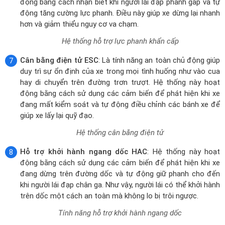
Hỗ trợ khởi hành ngang dốc HAC
: Hệ thống này hoạt
động bằng cách sử dụng các cảm biến để phát hiện khi xe
đang dừng trên đường dốc và tự động giữ phanh cho đến
khi người lái đạp chân ga. Như vậy, người lái có thể khởi hành
trên dốc một cách an toàn mà không lo bị trôi ngược.
Tính năng hỗ trợ khởi hành ngang dốc
Hệ thống kiểm soát lực kéo TCS
: Giúp ngăn ngừa bánh xe
bị trượt khi xe đang tăng tốc, vào cua hoặc di chuyển trên
đường trơn trượt. Hệ thống này hoạt động bằng cách sử
dụng các cảm biến để phát hiện khi một hoặc nhiều bánh xe
đang bị trượt và tự động điều chỉnh lực phanh hoặc mô-
men xoắn động cơ để giúp bánh xe lấy lại độ bám đường.
Hệ thống kiểm soát lực kéo
Cảm biến áp suất lốp TPMS
: Là một thiết bị theo dõi áp
suất và nhiệt độ lốp xe của ô tô. Các cảm biến được lắp
đặt trong mỗi lốp xe và gửi dữ liệu áp suất và nhiệt độ đến
bộ điều khiển TPMS Thông tin này được truyền đến màn