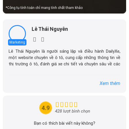
Marketing
Lê Thái Nguyên là người sáng lập và điều hành DailyXe,
một website chuyên về ô tô, cung cấp những thông tin về
thị trường ô tô, đánh giá xe chi tiết và chuyên sâu về các
dòng xe ô tô.
Với niềm đam mê mãnh liệt với xe hơi, Tôi đã xây dựng
Xem thêm
DailyXe trở thành một trong những địa chỉ tin cậy hàng
đầu cho những người yêu thích ô tô tại Việt Nam. Hãy
theo dõi tôi để cập nhật thông tin về thị trường ô tô
nhanh nhất.
4.9
428 lượt bình chọn
Bạn có thích bài viết này không?
Thích
Bình thường
Không thích