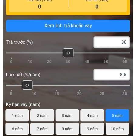
Trả trước (%)
0
10
20
30
40
50
60
Lãi suất (%/năm)
5
10
15
20
25
30
Kỳ hạn vay (năm)
1 năm
2 năm
3 năm
4 năm
5 năm
6 năm
7 năm
8 năm
9 năm
10 năm
*Công tụ tính toán chỉ mang tính chất tham khảo
Lê Thái Nguyên