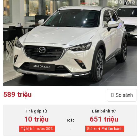
589 triệu
So sánh
Trả góp từ
Lăn bánh từ
10 triệu
651 triệu
Hoặc
Tỷ lệ trả trước
30
%
Giá xe + Phí lăn bánh