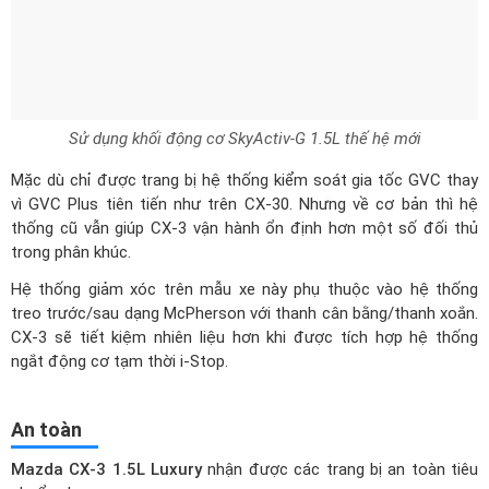
Mặc dù chỉ được trang bị hệ thống kiểm soát gia tốc GVC thay
vì GVC Plus tiên tiến như trên CX-30. Nhưng về cơ bản thì hệ
thống cũ vẫn giúp CX-3 vận hành ổn định hơn một số đối thủ
trong phân khúc.
Hệ thống giảm xóc trên mẫu xe này phụ thuộc vào hệ thống
treo trước/sau dạng McPherson với thanh cân bằng/thanh xoắn.
CX-3 sẽ tiết kiệm nhiên liệu hơn khi được tích hợp hệ thống
ngắt động cơ tạm thời i-Stop.
An toàn
Mazda CX-3 1.5L Luxury
nhận được các trang bị an toàn tiêu
chuẩn như:
Màn hình kính lái HUD
Phanh tay điện tử tích hợp giữ phanh tự động
Kiểm soát hành trình