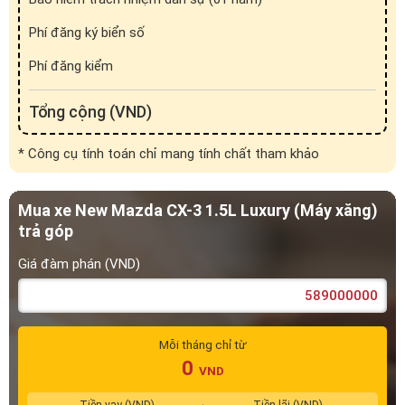
* Công cụ tính toán chỉ mang tính chất tham khảo
Mua xe New Mazda CX-3 1.5L Luxury (Máy xăng)
trả góp
Giá đàm phán (VND)
Mỗi tháng chỉ từ
0
VND
Tiền vay (VND)
Tiền lãi (VND)
0
0
Xem lịch trả khoản vay