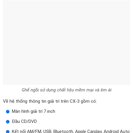
Ghế ngồi sử dụng chất liệu mềm mại và êm ái
Về hệ thống thông tin giải trí trên CX-3 gồm có:
Màn hình giải trí 7 inch
Đầu CD/DVD
Kết nối AM/FM, USB, Bluetooth, Apple Carplay, Android Auto
Dàn âm thanh 6 loa
Chìa khoá thông minh, khởi động bằng nút bấm
Vận hành