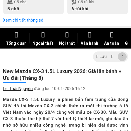
Số chỗ
Số túi khí
5 chỗ
6 túi khí
Xem chi tiết thông số
Tổng quan
Ngoại thất
Nội thất
Vận hành
An toàn
Giá
Lưu
New Mazda CX-3 1.5L Luxury 2026: Giá lăn bánh +
Ưu đãi (Tháng 8)
Lê Thái Nguyên
đăng lúc
10-01-2025 16:12
Mazda CX-3 1.5L Luxury là phiên bản tầm trung của dòng
SUV đô thị Mazda CX-3 chính thức ra mắt thị trường ô tô
Việt Nam vào ngày 20/4 cùng với mẫu xe CX-30. Mẫu SUV
CX-3 thuộc thế hệ thứ 7 với triết lý thiết kế mới, ghi dấu ấn
nhờ sở hữu nhiều công nghệ, trang bị hiện đại được vinh