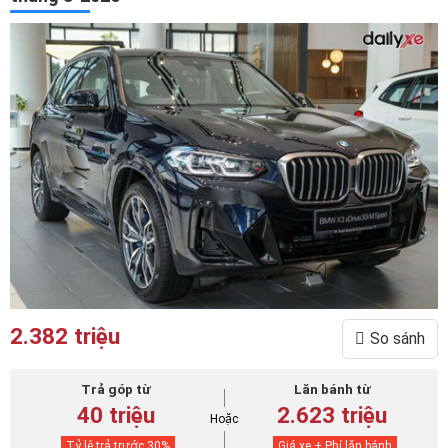
2.382 triệu
So sánh
Trả góp từ
Lăn bánh từ
40 triệu
2.623 triệu
Hoặc
Tỷ lệ trả trước
30
%
Giá xe + Phí lăn bánh