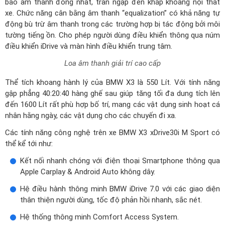
bảo âm thanh đồng nhất, tràn ngập đến khắp khoang nội thất
xe. Chức năng cân bằng âm thanh “equalization” có khả năng tự
động bù trừ âm thanh trong các trường hợp bị tác động bởi môi
tường tiếng ồn. Cho phép người dùng điều khiển thông qua núm
điều khiển iDrive và màn hình điều khiển trung tâm.
Loa âm thanh giải trí cao cấp
Thể tích khoang hành lý của BMW X3 là 550 Lít. Với tính năng
gập phẳng 40:20:40 hàng ghế sau giúp tăng tối đa dung tích lên
đến 1600 Lít rất phù hợp bố trí, mang các vật dụng sinh hoạt cá
nhân hằng ngày, các vật dụng cho các chuyến đi xa.
Các tính năng công nghệ trên xe BMW X3 xDrive30i M Sport có
thể kể tới như:
Kết nối nhanh chóng với điện thoại Smartphone thông qua
Apple Carplay & Android Auto không dây.
Hệ điều hành thông minh BMW iDrive 7.0 với các giao diện
thân thiện người dùng, tốc độ phản hồi nhanh, sắc nét.
Hệ thống thông minh Comfort Access System.