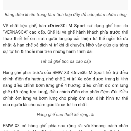
Bảng điều khiển trung tâm tích hợp đầy đủ các phím chức năng
Về chất liệu ghế, bản
xDrive30i M Sport
sử dụng ghế bọc da
”VERNASCA” cao cấp. Ghế lái và ghế hành khách phía trước thể
thao thiết kế ôm sát người lái giúp cải thiện tư thế ngồi tối ưu
nhất & hạn chế xê dịch vị trí khi di chuyển. Nhờ vậy giúp gia tăng
sự tự tin & thoải mái trên những hành trình dài.
Tất cả ghế bọc da cao cấp
Hàng ghế phía trước của BMW X3 xDrive30i M Sport hỗ trợ điều
chỉnh điện đa hướng, nhớ ghế 2 vị trí. Xe còn được trang bị tính
năng điều chỉnh bơm lưng ghế 4 hướng; điều chỉnh độ ôm lưng
ghế (độ rộng tựa lưng); điều chỉnh điện cho phần đệm đùi. Điều
chỉnh ôm lưng và bơm lưng cho phép ôm sát, định hình tư thế
của người lái cho cảm giác lái xe tự tin nhất.
Hàng ghế sau thiết kế rộng rãi
BMW X3 có hàng ghế phía sau rộng rãi với khoảng cách chân