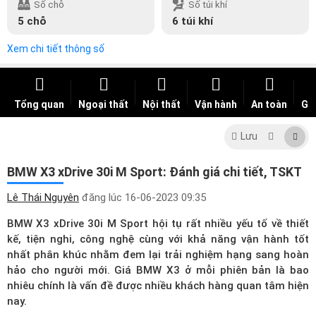
Số chỗ
Số túi khí
5 chỗ
6 túi khí
Xem chi tiết thông số
Tổng quan
Ngoại thất
Nội thất
Vận hành
An toàn
Giá
Lưu
BMW X3 xDrive 30i M Sport: Đánh giá chi tiết, TSKT
Lê Thái Nguyên
đăng lúc
16-06-2023 09:35
BMW X3 xDrive 30i M Sport hội tụ rất nhiều yếu tố về thiết
kế, tiện nghi, công nghệ cùng với khả năng vận hành tốt
nhất phân khúc nhằm đem lại trải nghiệm hạng sang hoàn
hảo cho người mới.
Giá BMW X3
ở mỗi phiên bản là bao
nhiêu chính là vấn đề được nhiều khách hàng quan tâm hiện
nay.