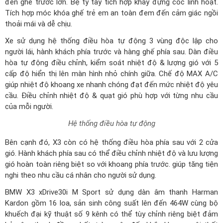
đến ghế trước lớn. Bệ tỳ tay tích hợp khay đựng cốc linh hoạt.
Tích hợp móc khóa ghế trẻ em an toàn đem đến cảm giác ngồi
thoải mái và dễ chịu.
Xe sử dụng hệ thống điều hòa tự động 3 vùng độc lập cho
người lái, hành khách phía trước và hàng ghế phía sau. Dàn điều
hòa tự động điều chỉnh, kiểm soát nhiệt độ & lượng gió với 5
cấp độ hiển thị lên màn hình nhỏ chính giữa. Chế độ MAX A/C
giúp nhiệt độ khoang xe nhanh chóng đạt đến mức nhiệt độ yêu
cầu. Điều chỉnh nhiệt độ & quạt gió phù hợp với từng nhu cầu
của mỗi người.
Hệ thống điều hòa tự động
Bên cạnh đó, X3 còn có hệ thống điều hòa phía sau với 2 cửa
gió. Hành khách phía sau có thể điều chỉnh nhiệt độ và lưu lượng
gió hoàn toàn riêng biệt so với khoang phía trước. giúp tăng tiện
nghi theo nhu cầu cá nhân cho người sử dụng.
BMW X3 xDrive30i M Sport sử dụng dàn âm thanh Harman
Kardon gồm 16 loa, sản sinh công suất lên đến 464W cùng bộ
khuếch đại kỹ thuật số 9 kênh có thể tùy chỉnh riêng biệt đảm