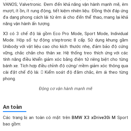
VANOS; Valvetronic. Đem đến khả năng vận hành mạnh mẽ, êm
mượt, ít ồn, ít rung động, tiết kiệm nhiên liệu. Đồng thời đáp ứng
đa dạng phong cách lái từ êm ái cho đến thể thao, mang lại khả
năng vận hành ấn tượng.
X3 có 3 chế độ lái gồm Eco Pro Mode, Sport Mode, Individual
Mode. Hộp số tự động steptronic 8 cấp. Sử dụng khung gầm
Unibody với vật liệu cao cho kích thước nhẹ, đảm bảo độ cứng
vững, chắc chắn cho thân xe. Hệ thống treo thích ứng với các
tính năng điều khiển giảm xóc bằng điện tử riêng biệt cho từng
bánh xe. Tích hợp điều chỉnh độ cứng/ mềm giảm xóc thông qua
cài đặt chế độ lái.  Kiểm soát độ đằm chắc, êm ái theo từng
phong.
Động cơ vận hành mạnh mẽ
An toàn
Các trang bị an toàn có mặt trên
BMW X3 xDrive30i M
Sport
bao gồm: