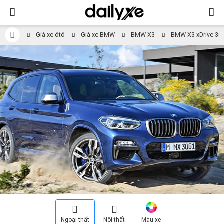
Giá xe ôtô
Giá xe BMW
BMW X3
BMW X3 xDrive 30i
Ngoại thất
Nội thất
Màu xe