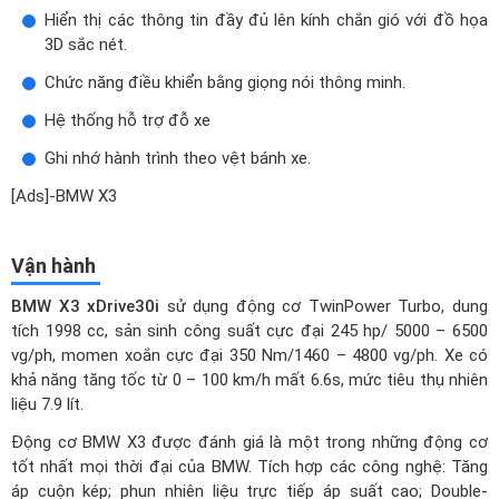
Hiển thị các thông tin đầy đủ lên kính chắn gió với đồ họa
3D sắc nét.
Chức năng điều khiển bằng giọng nói thông minh.
Hệ thống hỗ trợ đỗ xe
Ghi nhớ hành trình theo vệt bánh xe.
[Ads]-BMW X3
Vận hành
BMW X3 xDrive30i
sử dụng động cơ TwinPower Turbo, dung
tích 1998 cc, sản sinh công suất cực đại 245 hp/ 5000 – 6500
vg/ph, momen xoắn cực đại 350 Nm/1460 – 4800 vg/ph. Xe có
khả năng tăng tốc từ 0 – 100 km/h mất 6.6s, mức tiêu thụ nhiên
liệu 7.9 lít.
Động cơ BMW X3 được đánh giá là một trong những động cơ
tốt nhất mọi thời đại của BMW. Tích hợp các công nghệ: Tăng
áp cuộn kép; phun nhiên liệu trực tiếp áp suất cao; Double-