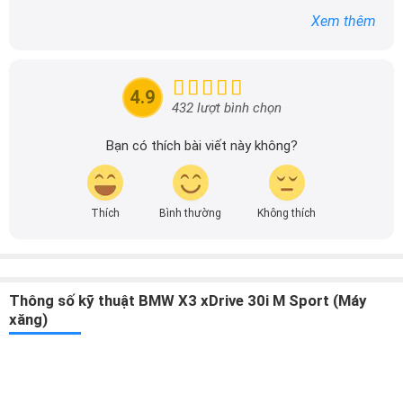
Với niềm đam mê mãnh liệt với xe hơi, Tôi đã xây dựng
Xem thêm
DailyXe trở thành một trong những địa chỉ tin cậy hàng
đầu cho những người yêu thích ô tô tại Việt Nam. Hãy
theo dõi tôi để cập nhật thông tin về thị trường ô tô
nhanh nhất.
4.9
432 lượt bình chọn
Bạn có thích bài viết này không?
Thích
Bình thường
Không thích
Thông số kỹ thuật BMW X3 xDrive 30i M Sport (Máy
xăng)