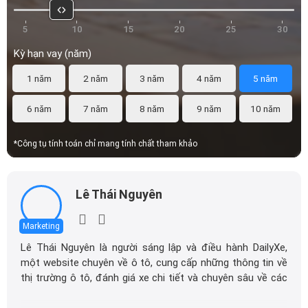
5
10
15
20
25
30
Kỳ hạn vay (năm)
1 năm
2 năm
3 năm
4 năm
5 năm
6 năm
7 năm
8 năm
9 năm
10 năm
*Công tụ tính toán chỉ mang tính chất tham khảo
Lê Thái Nguyên
Marketing
Lê Thái Nguyên là người sáng lập và điều hành DailyXe,
một website chuyên về ô tô, cung cấp những thông tin về
thị trường ô tô, đánh giá xe chi tiết và chuyên sâu về các
dòng xe ô tô.