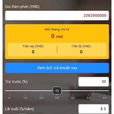
Giá đàm phán (VND)
Mỗi tháng chỉ từ
0
VND
Tiền vay (VND)
Tiền lãi (VND)
0
0
Xem lịch trả khoản vay
Trả trước (%)
0
10
20
30
40
50
60
Lãi suất (%/năm)