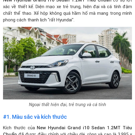
New Hyundai Grand i10 Sedan 1.2MT Tiêu Chuẩn
có sự lột
xác về thiết kế. Diện mạo xe trẻ trung, hiện đại và cá tính đậm
chất thể thao. Xế hộp không quá hầm hố mà mang trong mình
phong cách thanh lịch "rất Hyundai".
Ngoại thất hiện đại, trẻ trung và cá tính
#1. Màu sắc và kích thước
Kích thước của
New Hyundai Grand i10 Sedan 1.2MT Tiêu
Chuẩn
đã được điều chỉnh với chiều dài, rộng và cao là 3.995 x