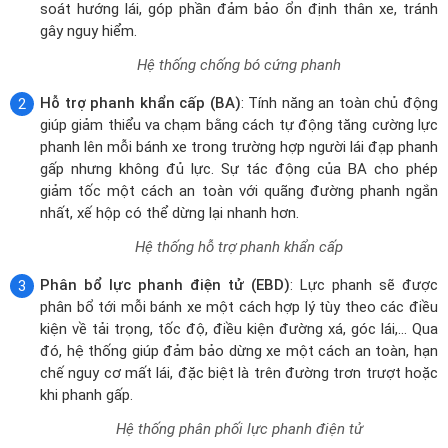
giảm tốc một cách an toàn với quãng đường phanh ngắn
nhất, xế hộp có thể dừng lại nhanh hơn.
Hệ thống hỗ trợ phanh khẩn cấp
Phân bổ lực phanh điện tử (EBD)
: Lực phanh sẽ được
phân bổ tới mỗi bánh xe một cách hợp lý tùy theo các điều
kiện về tải trọng, tốc độ, điều kiện đường xá, góc lái,... Qua
đó, hệ thống giúp đảm bảo dừng xe một cách an toàn, hạn
chế nguy cơ mất lái, đặc biệt là trên đường trơn trượt hoặc
khi phanh gấp.
Hệ thống phân phối lực phanh điện tử
Có thể thấy, mức giá hợp lý cùng với những nâng cấp đáng kể về
diện mạo và tiện nghi trong thế hệ mới này, New Hyundai Grand
i10 Sedan 1.2MT Tiêu Chuẩn nhận được sự đánh giá tích cực từ
phía đông đảo người dùng. Nếu bạn có thắc mắc nào cần được
tư vấn về giá ô tô hay chương trình khuyến mãi, vui lòng truy cập
website DailyXe hoặc liên hệ ngay hotline để được hỗ trợ nhanh
nhất.