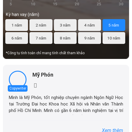
*Công tụ tính toán chỉ mang tính chất tham khảo
Mỹ Phón
Copywriter
Mình là Mỹ Phón, tốt nghiệp chuyên ngành Ngôn Ngữ Học
tại Trường Đại học Khoa học Xã hội và Nhân văn Thành
phố Hồ Chí Minh. Mình có gần 6 năm kinh nghiệm tại vị trí
Content Marketing chuyên sâu về nhiều lĩnh vực như ô tô,
nội thất, thẩm mỹ,... Hiện tại mình đang công tác tại
DailyXe, chuyên sản xuất các nội dung liên quan đến ô
Xem thêm
tô trong phạm vi chuyên môn và kinh nghiệm của bản
thân.
Là một người có niềm đam mê và sự hứng thú với viết
4.9
463 lượt bình chọn
lách, mình đã dành nhiều thời gian để tìm hiểu sâu về
ngành công nghiệp ô tô cũng như chia sẻ kiến thức của
Bạn có thích bài viết này không?
mình thông qua việc quản lý nội dung trên website và các
nền tảng mạng xã hội khác như Facebook, Twitter,... Với