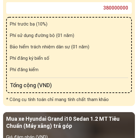
Phí đăng ký biển số
Phí đăng kiểm
Tổng cộng (VND)
* Công cụ tính toán chỉ mang tính chất tham khảo
Mua xe Hyundai Grand i10 Sedan 1.2 MT Tiêu
Chuẩn (Máy xăng) trả góp
Giá đàm phán (VND)
Mỗi tháng chỉ từ
0
VND
Tiền vay (VND)
Tiền lãi (VND)
0
0