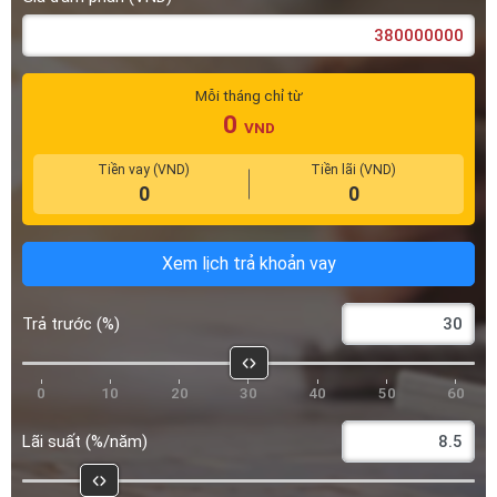
Xem lịch trả khoản vay
Trả trước (%)
0
10
20
30
40
50
60
Lãi suất (%/năm)
5
10
15
20
25
30
Kỳ hạn vay (năm)
1 năm
2 năm
3 năm
4 năm
5 năm
6 năm
7 năm
8 năm
9 năm
10 năm