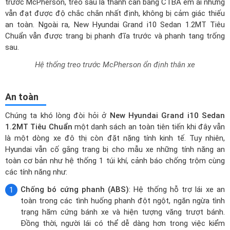
An toàn
Chúng ta khó lòng đòi hỏi ở
New Hyundai Grand i10 Sedan
1.2MT Tiêu Chuẩn
một danh sách an toàn tiên tiến khi đây vẫn
là một dòng xe đô thị còn đặt nặng tính kinh tế. Tuy nhiên,
Hyundai vẫn cố gắng trang bị cho mẫu xe những tính năng an
toàn cơ bản như hệ thống 1 túi khí, cảnh báo chống trộm cùng
các tính năng như:
Chống bó cứng phanh (ABS)
: Hệ thống hỗ trợ lái xe an
toàn trong các tình huống phanh đột ngột, ngăn ngừa tình
trạng hãm cứng bánh xe và hiện tượng văng trượt bánh.
Đồng thời, người lái có thể dễ dàng hơn trong việc kiểm
soát hướng lái, góp phần đảm bảo ổn định thân xe, tránh
gây nguy hiểm.
Hệ thống chống bó cứng phanh
Hỗ trợ phanh khẩn cấp (BA)
: Tính năng an toàn chủ động
giúp giảm thiểu va chạm bằng cách tự động tăng cường lực
phanh lên mỗi bánh xe trong trường hợp người lái đạp phanh
gấp nhưng không đủ lực. Sự tác động của BA cho phép