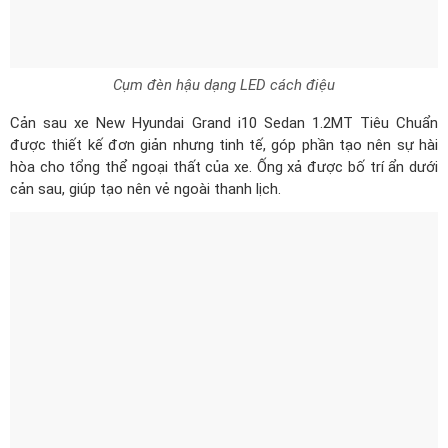
Cụm đèn hậu dạng LED cách điệu
Cản sau xe New Hyundai Grand i10 Sedan 1.2MT Tiêu Chuẩn
được thiết kế đơn giản nhưng tinh tế, góp phần tạo nên sự hài
hòa cho tổng thể ngoại thất của xe. Ống xả được bố trí ẩn dưới
cản sau, giúp tạo nên vẻ ngoài thanh lịch.
Đuôi xe thiết kế hiện đại và trẻ trung với đường nét góc cạnh