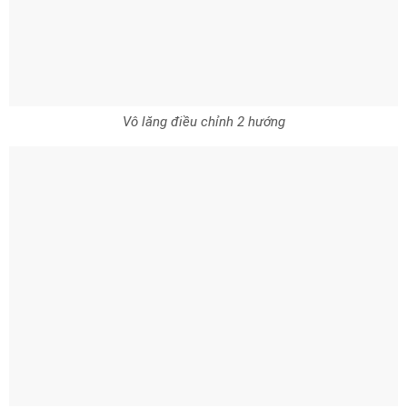
Màn hình đa thông kích thước 2.8 inch
New Hyundai Grand i10 Sedan 1.2MT Tiêu Chuẩn vẫn chưa được
trang bị điều hòa tự động mà sử dụng điều hòa chỉnh cơ bằng
núm vặn hay nút bấm.