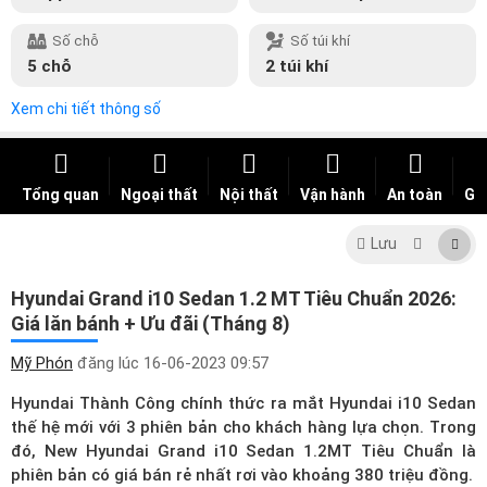
Số chỗ
Số túi khí
5 chỗ
2 túi khí
Xem chi tiết thông số
Tổng quan
Ngoại thất
Nội thất
Vận hành
An toàn
Giá
Lưu
Hyundai Grand i10 Sedan 1.2 MT Tiêu Chuẩn 2026:
Giá lăn bánh + Ưu đãi (Tháng 8)
Mỹ Phón
đăng lúc
16-06-2023 09:57
Hyundai Thành Công chính thức ra mắt
Hyundai i10 Sedan
thế hệ mới với 3 phiên bản cho khách hàng lựa chọn. Trong
đó, New Hyundai Grand i10 Sedan 1.2MT Tiêu Chuẩn là
phiên bản có giá bán rẻ nhất rơi vào khoảng 380 triệu đồng.