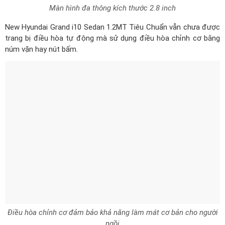
Điều hòa chỉnh cơ đảm bảo khả năng làm mát cơ bản cho người
ngồi
Khoang hành khách
New Hyundai Grand i10 Sedan 1.2MT
Tiêu Chuẩn
rộng rãi hơn rất nhiều so với thế hệ trước. Xế hộp
có cấu hình 5 chỗ ngồi, chất liệu ghế làm bằng nỉ với ghế lái
chỉnh cơ 4 hướng.
Khoang hành khách rộng rãi với ghế ngồi sử dụng chất liệu nỉ
Hàng ghế sau có khoảng trần và chỗ để chân thoải mái. Với