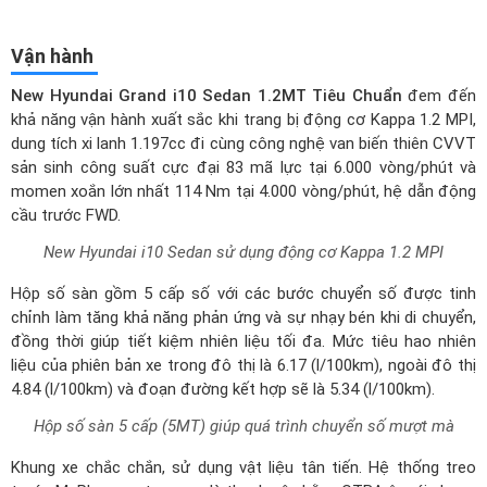
cầu trước FWD.
New Hyundai i10 Sedan sử dụng động cơ Kappa 1.2 MPI
Hộp số sàn gồm 5 cấp số với các bước chuyển số được tinh
chỉnh làm tăng khả năng phản ứng và sự nhạy bén khi di chuyển,
đồng thời giúp tiết kiệm nhiên liệu tối đa. Mức tiêu hao nhiên
liệu của phiên bản xe trong đô thị là 6.17 (l/100km), ngoài đô thị
4.84 (l/100km) và đoạn đường kết hợp sẽ là 5.34 (l/100km).
Hộp số sàn 5 cấp (5MT) giúp quá trình chuyển số mượt mà
Khung xe chắc chắn, sử dụng vật liệu tân tiến. Hệ thống treo
trước McPherson, treo sau là thanh cân bằng CTBA êm ái nhưng
vẫn đạt được độ chắc chắn nhất định, không bị cảm giác thiếu
an toàn. Ngoài ra, New Hyundai Grand i10 Sedan 1.2MT Tiêu
Chuẩn vẫn được trang bị phanh đĩa trước và phanh tang trống
sau.
Hệ thống treo trước McPherson ổn định thân xe