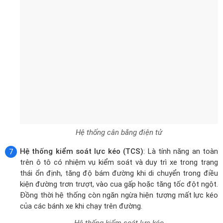
Hệ thống cân bằng điện tử
Hệ thống kiểm soát lực kéo (TCS)
: Là tính năng an toàn
trên ô tô có nhiệm vụ kiểm soát và duy trì xe trong trạng
thái ổn định, tăng độ bám đường khi di chuyển trong điều
kiện đường trơn trượt, vào cua gấp hoặc tăng tốc đột ngột.
Đồng thời hệ thống còn ngăn ngừa hiện tượng mất lực kéo
của các bánh xe khi chạy trên đường.
Hệ thống kiểm soát lực kéo
Hỗ trợ khởi hành ngang dốc (HAC)
: Giúp tự động giữ
phanh khi người lái nhả chân phanh chuyển sang đạp chân
ga khi khởi hành ngang dốc một cách nhẹ nhàng và an toàn,