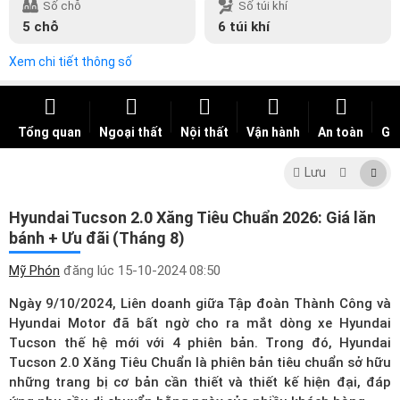
Số chỗ
Số túi khí
5 chỗ
6 túi khí
Xem chi tiết thông số
Tổng quan
Ngoại thất
Nội thất
Vận hành
An toàn
Giá
Lưu
Hyundai Tucson 2.0 Xăng Tiêu Chuẩn 2026: Giá lăn
bánh + Ưu đãi (Tháng 8)
Mỹ Phón
đăng lúc
15-10-2024 08:50
Ngày 9/10/2024, Liên doanh giữa Tập đoàn Thành Công và
Hyundai Motor đã bất ngờ cho ra mắt dòng xe Hyundai
Tucson thế hệ mới với 4 phiên bản. Trong đó, Hyundai
Tucson 2.0 Xăng Tiêu Chuẩn là phiên bản tiêu chuẩn sở hữu
những trang bị cơ bản cần thiết và thiết kế hiện đại, đáp