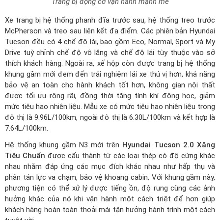
Drive tuỳ chỉnh chế độ vô lăng và chế độ lái tùy thuộc vào sở
thích khách hàng. Ngoài ra, xế hộp còn được trang bị hệ thống
khung gầm mới đem đến trải nghiệm lái xe thú vị hơn, khả năng
bảo vệ an toàn cho hành khách tốt hơn, không gian nội thất
được tối ưu rộng rãi, đồng thời tăng tính khí động học, giảm
mức tiêu hao nhiên liệu. Mẫu xe có mức tiêu hao nhiên liệu trong
đô thị là 9.96L/100km, ngoài đô thị là 6.30L/100km và kết hợp là
7.64L/100km.
Hệ thống khung gầm N3 mới trên
Hyundai Tucson 2.0 Xăng
Tiêu Chuẩn
được cấu thành từ các loại thép có độ cứng khác
nhau nhằm đáp ứng các mục đích khác nhau như hấp thụ và
phân tán lực va chạm, bảo vệ khoang cabin. Với khung gầm này,
phương tiện có thể xử lý được tiếng ồn, độ rung cùng các ảnh
hưởng khác của nó khi vận hành một cách triệt để hơn giúp
khách hàng hoàn toàn thoải mái tận hưởng hành trình một cách
tuyệt vời.
Hệ thống khung gầm N3