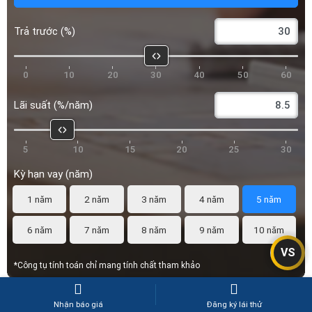
0
10
20
30
40
50
60
Lãi suất (%/năm)
5
10
15
20
25
30
Kỳ hạn vay (năm)
1 năm
2 năm
3 năm
4 năm
5 năm
6 năm
7 năm
8 năm
9 năm
10 năm
*Công tụ tính toán chỉ mang tính chất tham khảo
VS
Mỹ Phón
Copywriter
Nhận báo giá
Đăng ký lái thử
Mình là Mỹ Phón, tốt nghiệp chuyên ngành Ngôn Ngữ Học