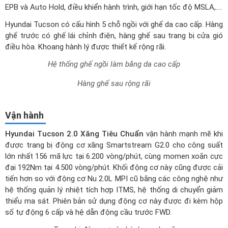
điều hòa. Khoang hành lý được thiết kế rộng rãi.
Hệ thống ghế ngồi làm bằng da cao cấp
Hàng ghế sau rộng rãi
Vận hành
Hyundai Tucson 2.0 Xăng Tiêu Chuẩn
vận hành mạnh mẽ khi
được trang bị động cơ xăng Smartstream G2.0 cho công suất
lớn nhất 156 mã lực tại 6.200 vòng/phút, cùng momen xoắn cực
đại 192Nm tại 4.500 vòng/phút. Khối động cơ này cũng được cải
tiến hơn so với động cơ Nu 2.0L MPI cũ bằng các công nghệ như
hệ thống quản lý nhiệt tích hợp ITMS, hệ thống di chuyển giảm
thiểu ma sát. Phiên bản sử dụng động cơ này được đi kèm hộp
số tự động 6 cấp và hệ dẫn động cầu trước FWD.
Trang bị động cơ vận hành mạnh mẽ
Xe trang bị hệ thống phanh đĩa trước sau, hệ thống treo trước
McPherson và treo sau liên kết đa điểm. Các phiên bản Hyundai
Tucson đều có 4 chế độ lái, bao gồm Eco, Normal, Sport và My