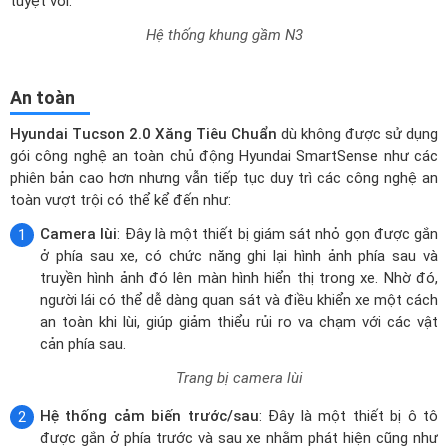
An toàn
Hyundai Tucson 2.0 Xăng Tiêu Chuẩn
dù không được sử dụng
gói công nghệ an toàn chủ động Hyundai SmartSense như các
phiên bản cao hơn nhưng vẫn tiếp tục duy trì các công nghệ an
toàn vượt trội có thể kể đến như:
Camera lùi
: Đây là một thiết bị giám sát nhỏ gọn được gắn
ở phía sau xe, có chức năng ghi lại hình ảnh phía sau và
truyền hình ảnh đó lên màn hình hiển thị trong xe. Nhờ đó,
người lái có thể dễ dàng quan sát và điều khiển xe một cách
an toàn khi lùi, giúp giảm thiểu rủi ro va chạm với các vật
cản phía sau.
Trang bị camera lùi
Hệ thống cảm biến trước/sau
: Đây là một thiết bị ô tô
được gắn ở phía trước và sau xe nhằm phát hiện cũng như
cảnh báo sớm các chướng ngại vật nằm trong điểm mù,
giúp người lái xe có thể nhanh chóng xử lý kịp thời tình
huống có thể xảy ra, giảm bớt nguy cơ va chạm.