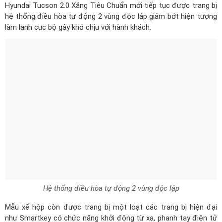
Hệ thống điều hòa tự động 2 vùng độc lập
Mẫu xế hộp còn được trang bị một loạt các trang bị hiện đại
như Smartkey có chức năng khởi động từ xa, phanh tay điện tử
EPB và Auto Hold, điều khiển hành trình, giới hạn tốc độ MSLA,....
Hyundai Tucson có cấu hình 5 chỗ ngồi với ghế da cao cấp. Hàng
ghế trước có ghế lái chỉnh điện, hàng ghế sau trang bị cửa gió