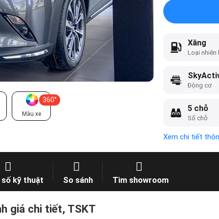
Xăng
Loại nhiên 
SkyActi
Động cơ
360°
5 chỗ
Màu xe
Số chỗ
Xem chi tiết thô
số kỹ thuật
So sánh
Tìm showroom
 giá chi tiết, TSKT