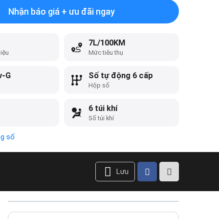
Nhận báo giá + ưu đãi ngay
7L/100KM
liệu
Mức tiêu thụ
v-G
Số tự động 6 cấp
Hộp số
6 túi khí
Số túi khí
ng số
Lưu