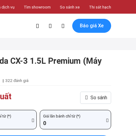
 dịch vụ
Tìm showroom
So sánh xe
Thi sát hạch
Báo giá Xe
a CX-3 1.5L Premium (Máy
|
322 đánh giá
uất
So sánh
 từ (*)
Giá lăn bánh chỉ từ (*)
0