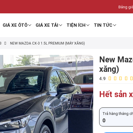
Bảng giá
GIÁ XE ÔTÔ
GIÁ XE TẢI
TIỆN ÍCH
TIN TỨC
3
NEW MAZDA CX-3 1.5L PREMIUM (MÁY XĂNG)
New Mazd
xăng)
4.9
Hết sản x
Trả hàng tháng chỉ
0