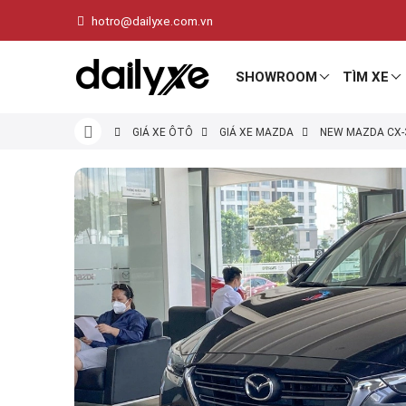
hotro@dailyxe.com.vn
SHOWROOM
TÌM XE
GIÁ XE ÔTÔ
GIÁ XE MAZDA
NEW MAZDA CX-