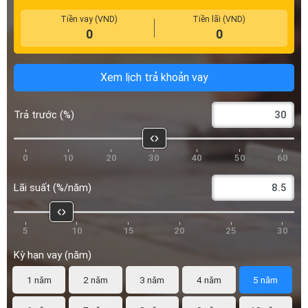
Tiền vay (VND)
Tiền lãi (VND)
0
0
Xem lịch trả khoản vay
Trả trước (%)
0
10
20
30
40
50
60
Lãi suất (%/năm)
5
10
15
20
25
30
Kỳ hạn vay (năm)
1 năm
2 năm
3 năm
4 năm
5 năm