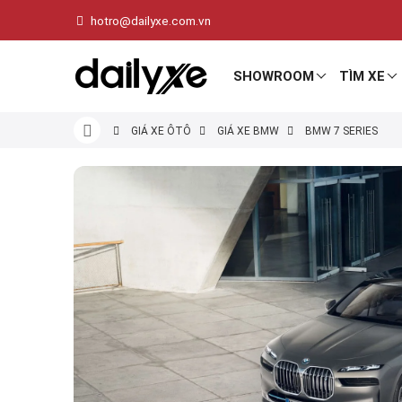
hotro@dailyxe.com.vn
SHOWROOM
TÌM XE
GIÁ XE ÔTÔ
GIÁ XE BMW
BMW 7 SERIES