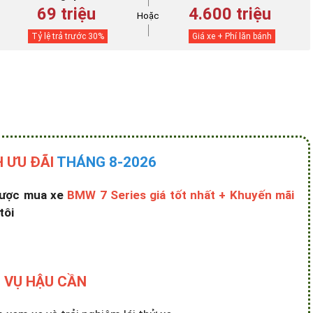
69 triệu
4.600 triệu
Hoặc
Tỷ lệ trả trước
30
%
Giá xe + Phí lăn bánh
 ƯU ĐÃI
THÁNG 8-2026
 được mua xe
BMW 7 Series giá tốt nhất + Khuyến mãi
tôi
 VỤ HẬU CẦN