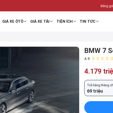
Bảng giá
GIÁ XE ÔTÔ
GIÁ XE TẢI
TIỆN ÍCH
TIN TỨC
BMW 7 Se
4.9
4.179 tri
Trả hàng tháng chỉ
69 triệu