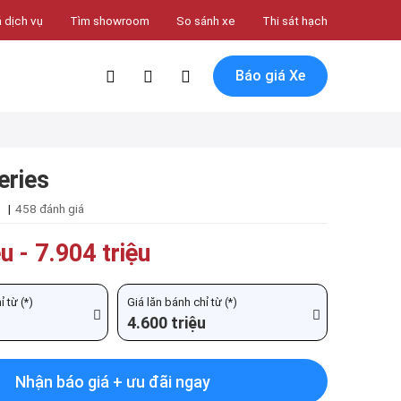
 dịch vụ
Tìm showroom
So sánh xe
Thi sát hạch
Báo giá Xe
ries
|
458 đánh giá
ệu
-
7.904 triệu
 từ (*)
Giá lăn bánh chỉ từ (*)
4.600 triệu
Nhận báo giá + ưu đãi ngay