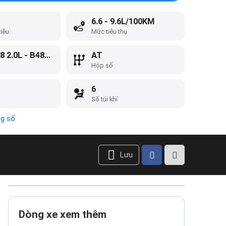
6.6 - 9.6L/100KM
liệu
Mức tiêu thụ
B48 - B48 2.0L - B48 3.0
AT
Hộp số
6
Số túi khí
ng số
Lưu
Dòng xe xem thêm