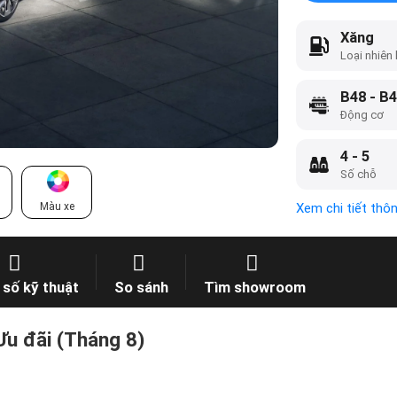
Xăng
Loại nhiên 
Động cơ
4 - 5
Số chỗ
Màu xe
Xem chi tiết thô
số kỹ thuật
So sánh
Tìm showroom
Ưu đãi (Tháng 8)