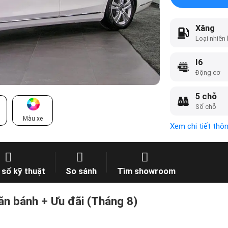
Xăng
Loại nhiên 
I6
Động cơ
5 chỗ
Số chỗ
Màu xe
Xem chi tiết thô
số kỹ thuật
So sánh
Tìm showroom
n bánh + Ưu đãi (Tháng 8)