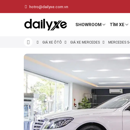
hotro@dailyxe.com.vn
SHOWROOM
TÌM XE
GIÁ XE ÔTÔ
GIÁ XE MERCEDES
MERCEDES S