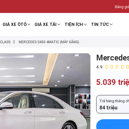
Bảng giá
GIÁ XE ÔTÔ
GIÁ XE TẢI
TIỆN ÍCH
TIN TỨC
-CLASS
MERCEDES S450 4MATIC (MÁY XĂNG)
Mercedes
4.9
5.039 tri
Trả hàng tháng chỉ
84 triệu