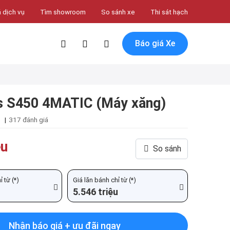
 dịch vụ
Tìm showroom
So sánh xe
Thi sát hạch
Báo giá Xe
 S450 4MATIC (Máy xăng)
|
317 đánh giá
ệu
So sánh
 từ (*)
Giá lăn bánh chỉ từ (*)
5.546 triệu
Nhận báo giá + ưu đãi ngay