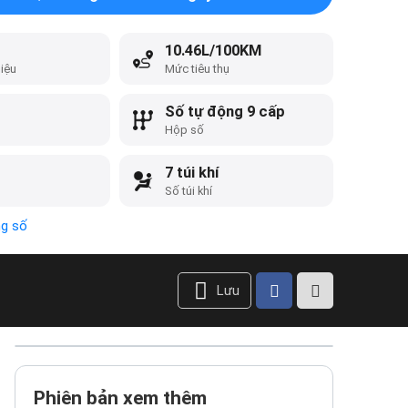
10.46L/100KM
liệu
Mức tiêu thụ
Số tự động 9 cấp
Hộp số
7 túi khí
Số túi khí
ng số
Lưu
Phiên bản xem thêm