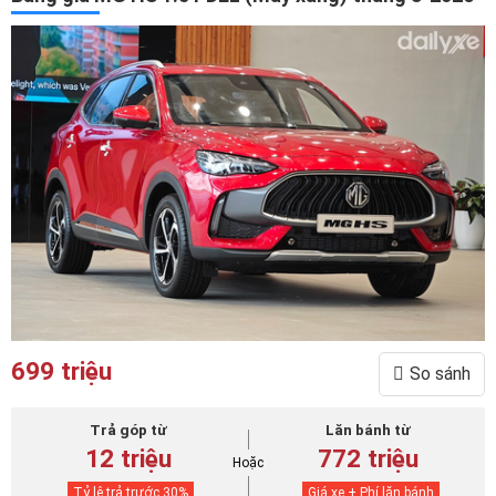
699 triệu
So sánh
Trả góp từ
Lăn bánh từ
12 triệu
772 triệu
Hoặc
Tỷ lệ trả trước
30
%
Giá xe + Phí lăn bánh