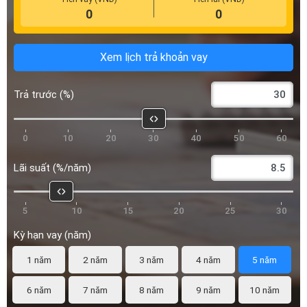
0
0
Xem lịch trả khoản vay
Trả trước (%)
0
10
20
30
40
50
60
Lãi suất (%/năm)
5
10
15
20
25
30
Kỳ hạn vay (năm)
1 năm
2 năm
3 năm
4 năm
5 năm
6 năm
7 năm
8 năm
9 năm
10 năm