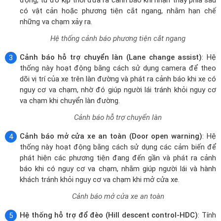
động, từ đó kịp thời đưa ra cảnh báo khi nhận thấy phía sau
có vật cản hoặc phương tiện cắt ngang, nhằm hạn chế
những va chạm xảy ra.
Hệ thống cảnh báo phương tiện cắt ngang
Cảnh báo hỗ trợ chuyển làn (Lane change assist)
: Hệ
thống này hoạt động bằng cách sử dụng camera để theo
dõi vị trí của xe trên làn đường và phát ra cảnh báo khi xe có
nguy cơ va chạm, nhờ đó giúp người lái tránh khỏi nguy cơ
va chạm khi chuyển làn đường.
Cảnh báo hỗ trợ chuyển làn
Cảnh báo mở cửa xe an toàn (Door open warning)
: Hệ
thống này hoạt động bằng cách sử dụng các cảm biến để
phát hiện các phương tiện đang đến gần và phát ra cảnh
báo khi có nguy cơ va chạm, nhằm giúp người lái và hành
khách tránh khỏi nguy cơ va chạm khi mở cửa xe.
Cảnh báo mở cửa xe an toàn
Hệ thống hỗ trợ đổ đèo (Hill descent control-HDC)
: Tính