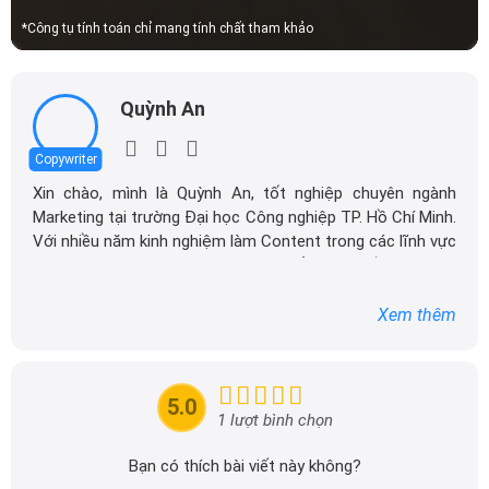
*Công tụ tính toán chỉ mang tính chất tham khảo
Quỳnh An
Copywriter
Xin chào, mình là Quỳnh An, tốt nghiệp chuyên ngành
Marketing tại trường Đại học Công nghiệp TP. Hồ Chí Minh.
Với nhiều năm kinh nghiệm làm Content trong các lĩnh vực
như nông nghiệp, công nghệ, mỹ phẩm cho đến giáo dục,
mình rất vui khi có cơ hội khám phá và làm việc trong lĩnh
vực ô tô. Hiện tại, mình đang làm việc tại DailyXe, nơi mình
Xem thêm
tập trung vào việc sản xuất các nội dung liên quan đến ô
tô, tận dụng chuyên môn và kinh nghiệm của bản thân để
mang đến những thông tin giá trị cho cộng đồng.
5.0
1 lượt bình chọn
Với kinh nghiệm và sự đam mê với ô tô, mình luôn nỗ lực
nghiên cứu và học hỏi, mong muốn mang đến cho bạn
Bạn có thích bài viết này không?
đọc những bài viết chất lượng, sáng tạo và đầy đủ thông