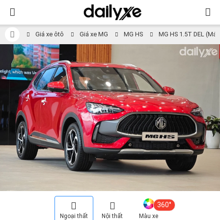
Giá xe ôtô
Giá xe MG
MG HS
MG HS 1.5T DEL (Máy
360°
Ngoại thất
Nội thất
Màu xe