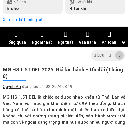
Số chỗ
Số túi khí
5 chỗ
4 túi khí
Xem chi tiết thông số
Tổng quan
Ngoại thất
Nội thất
Vận hành
An toàn
Giá
Lưu
MG HS 1.5T DEL 2026: Giá lăn bánh + Ưu đãi (Tháng
8)
Quỳnh An
đăng lúc
21-02-2024 08:19
MG HS 1.5T DEL là chiếc xe được nhập khẩu từ Thái Lan về
Việt Nam, với mức giá khởi điểm từ 699 triệu đồng, khách
hàng có thể sở hữu cho mình một phiên bản xe hiện đại.
Không chỉ với những trang bị tiên tiến, vận hành vượt trội
mà còn vẻ ngoài sang trọng thu hút được nhiều người dùng