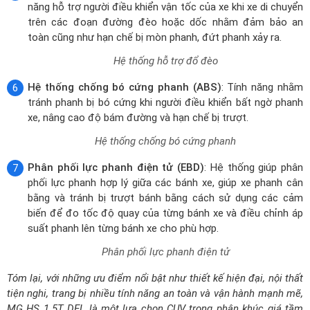
năng hỗ trợ người điều khiển vận tốc của xe khi xe di chuyển
trên các đoạn đường đèo hoặc dốc nhằm đảm bảo an
toàn cũng như hạn chế bị mòn phanh, đứt phanh xảy ra.
Hệ thống hỗ trợ đổ đèo
Hệ thống chống bó cứng phanh (ABS)
: Tính năng nhằm
tránh phanh bị bó cứng khi người điều khiển bất ngờ phanh
xe, nâng cao độ bám đường và hạn chế bị trượt.
Hệ thống chống bó cứng phanh
Phân phối lực phanh điện tử (EBD)
: Hệ thống giúp phân
phối lực phanh hợp lý giữa các bánh xe, giúp xe phanh cân
bằng và tránh bị trượt bánh bằng cách sử dụng các cảm
biến để đo tốc độ quay của từng bánh xe và điều chỉnh áp
suất phanh lên từng bánh xe cho phù hợp.
Phân phối lực phanh điện tử
Tóm lại, với những ưu điểm nổi bật như thiết kế hiện đại, nội thất
tiện nghi, trang bị nhiều tính năng an toàn và vận hành mạnh mẽ,
MG HS 1.5T DEL là một lựa chọn CUV trong phân khúc giá tầm