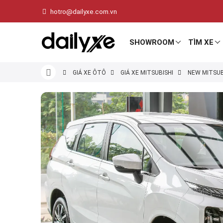
hotro@dailyxe.com.vn
SHOWROOM
TÌM XE
GIÁ XE ÔTÔ
GIÁ XE MITSUBISHI
NEW MITSUB