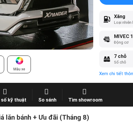
Xăng
Loại nhiên 
MIVEC 1
Động cơ
7 chỗ
Số chỗ
Màu xe
Xem chi tiết thô
số kỹ thuật
So sánh
Tìm showroom
á lăn bánh + Ưu đãi (Tháng 8)