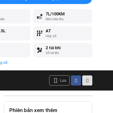
7L/100KM
liệu
Mức tiêu thụ
.5L
AT
Hộp số
2 túi khí
Số túi khí
ng số
Lưu
Phiên bản xem thêm