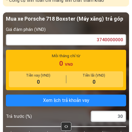
* Công cụ tính toán chỉ mang tính chất tham khảo
Mua xe Porsche 718 Boxster (Máy xăng) trả góp
Giá đàm phán (VND)
Mỗi tháng chỉ từ
0
VND
Tiền vay (VND)
Tiền lãi (VND)
0
0
Xem lịch trả khoản vay
Trả trước (%)