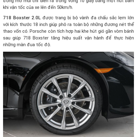
đóng mở mui chỉ diễn ra trong vòng 10 giây bằng một nút bấm
khi vận tốc của xe lên đến 50km/h.
718 Boxster 2.0L
được trang bị bộ vành đa chấu sắc lẹm lớn
với kích thước 18 inch giúp phô ra toàn bộ những đương nét thể
thao vốn có. Porsche còn tích hợp hai khe hút gió gần vòm bánh
sau giúp 718 Boxster tăng hiệu suất vận hành để thực hiện
những màn đua tốc độ.