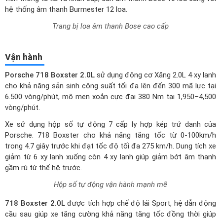
hệ thống âm thanh Burmester 12 loa.
Trang bị loa âm thanh Bose cao cấp
Vận hành
Porsche 718 Boxster 2.0L
sử dụng động cơ Xăng 2.0L 4 xy lanh
cho khả năng sản sinh công suất tối đa lên đến 300 mã lực tại
6.500 vòng/phút, mô men xoắn cực đại 380 Nm tại 1,950–4,500
vòng/phút.
Xe sử dụng hộp số tự động 7 cấp ly hợp kép trứ danh của
Porsche. 718 Boxster cho khả năng tăng tốc từ 0-100km/h
trong 4.7 giây trước khi đạt tốc độ tối đa 275 km/h. Dung tích xe
giảm từ 6 xy lanh xuống còn 4 xy lanh giúp giảm bớt âm thanh
gầm rú từ thế hệ trước.
Hộp số tự động vận hành mạnh mẽ
718 Boxster 2.0L
được tích hợp chế độ lái Sport, hệ dẫn động
cầu sau giúp xe tăng cường khả năng tăng tốc đồng thời giúp