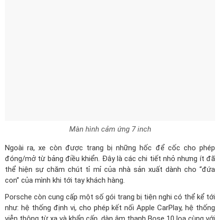
Màn hình cảm ứng 7 inch
Ngoài ra, xe còn được trang bị những hốc để cốc cho phép
đóng/mở từ bảng điều khiển. Đây là các chi tiết nhỏ nhưng ít đã
thể hiện sự chăm chút tỉ mỉ của nhà sản xuất dành cho “đứa
con” của mình khi tới tay khách hàng.
Porsche còn cung cấp một số gói trang bị tiện nghi có thể kể tới
như: hệ thống định vị, cho phép kết nối Apple CarPlay, hệ thống
viễn thông từ xa và khẩn cấp, dàn âm thanh Bose 10 loa cùng với