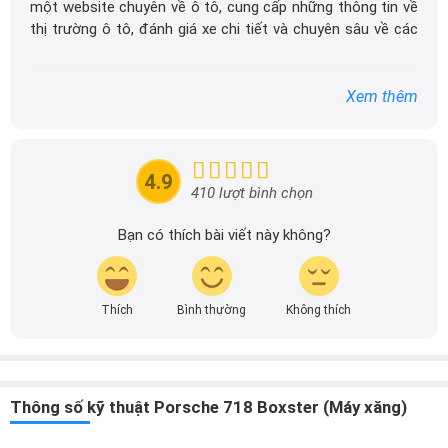
một website chuyên về ô tô, cung cấp những thông tin về
thị trường ô tô, đánh giá xe chi tiết và chuyên sâu về các
dòng xe ô tô.
Với niềm đam mê mãnh liệt với xe hơi, Tôi đã xây dựng
Xem thêm
DailyXe trở thành một trong những địa chỉ tin cậy hàng
đầu cho những người yêu thích ô tô tại Việt Nam. Hãy
theo dõi tôi để cập nhật thông tin về thị trường ô tô
nhanh nhất.
4.9
410 lượt bình chọn
Bạn có thích bài viết này không?
Thích
Bình thường
Không thích
Thông số kỹ thuật Porsche 718 Boxster (Máy xăng)