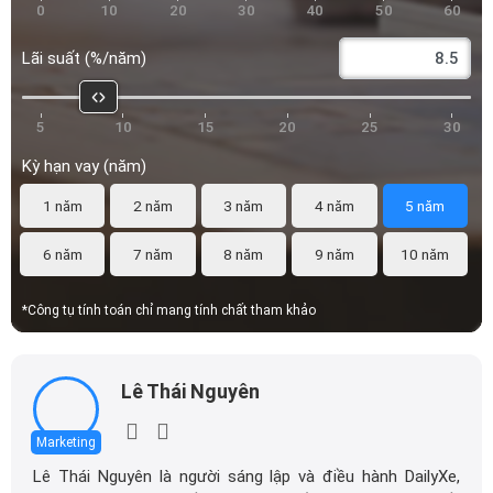
0
10
20
30
40
50
60
Lãi suất (%/năm)
5
10
15
20
25
30
Kỳ hạn vay (năm)
1 năm
2 năm
3 năm
4 năm
5 năm
6 năm
7 năm
8 năm
9 năm
10 năm
*Công tụ tính toán chỉ mang tính chất tham khảo
Lê Thái Nguyên
Marketing
Lê Thái Nguyên là người sáng lập và điều hành DailyXe,