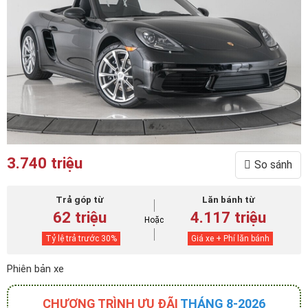
3.740 triệu
So sánh
Trả góp từ
Lăn bánh từ
62 triệu
4.117 triệu
Hoặc
Tỷ lệ trả trước
30
%
Giá xe + Phí lăn bánh
Phiên bản xe
CHƯƠNG TRÌNH ƯU ĐÃI
THÁNG 8-2026