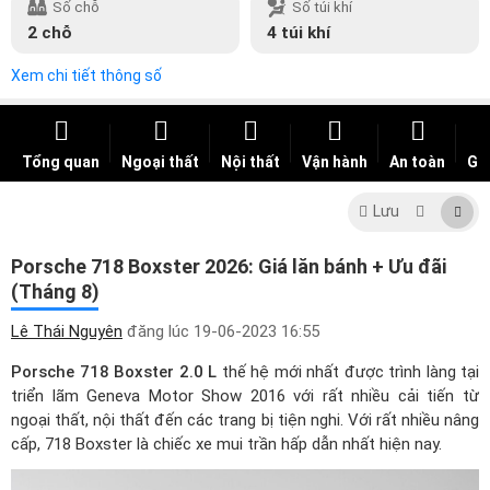
Số chỗ
Số túi khí
2 chỗ
4 túi khí
Xem chi tiết thông số
Tổng quan
Ngoại thất
Nội thất
Vận hành
An toàn
Giá
Lưu
Porsche 718 Boxster 2026: Giá lăn bánh + Ưu đãi
(Tháng 8)
Lê Thái Nguyên
đăng lúc
19-06-2023 16:55
Porsche 718 Boxster 2.0 L
thế hệ mới nhất được trình làng tại
triển lãm Geneva Motor Show 2016 với rất nhiều cải tiến từ
ngoại thất, nội thất đến các trang bị tiện nghi. Với rất nhiều nâng
cấp, 718 Boxster là chiếc xe mui trần hấp dẫn nhất hiện nay.