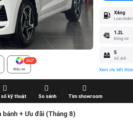
Xăng
Loại nhiên 
1.2L
Động cơ
5
Số chỗ
360°
Màu xe
Xem chi tiết thô
số kỹ thuật
So sánh
Tìm showroom
n bánh + Ưu đãi (Tháng 8)