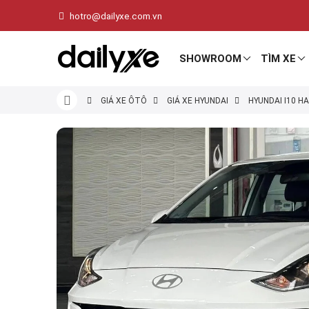
hotro@dailyxe.com.vn
SHOWROOM
TÌM XE
GIÁ XE ÔTÔ
GIÁ XE HYUNDAI
HYUNDAI I10 