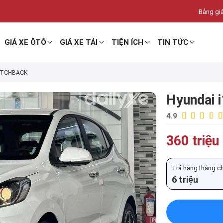
Bảng giá
GIÁ XE ÔTÔ
GIÁ XE TẢI
TIỆN ÍCH
TIN TỨC
HATCHBACK
Hyundai 
4.9
360 triệu
Trả hàng tháng chỉ
6 triệu