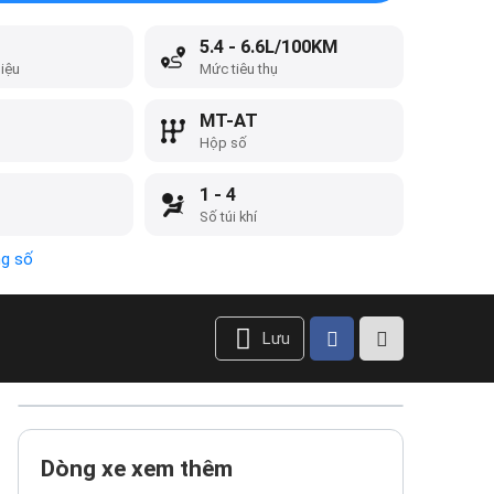
5.4 - 6.6L/100KM
liệu
Mức tiêu thụ
MT-AT
Hộp số
1 - 4
Số túi khí
ng số
Lưu
Dòng xe xem thêm