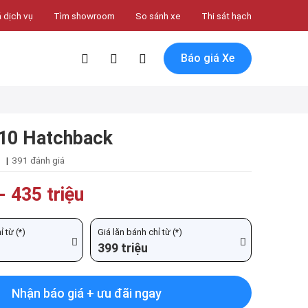
 dịch vụ
Tìm showroom
So sánh xe
Thi sát hạch
Báo giá Xe
i10 Hatchback
|
391 đánh giá
-
435 triệu
 từ (*)
Giá lăn bánh chỉ từ (*)
399 triệu
Nhận báo giá + ưu đãi ngay