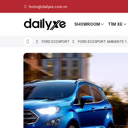
hotro@dailyxe.com.vn
SHOWROOM
TÌM XE
FORD ECOSPORT
FORD ECOSPORT AMBIENTE 1.