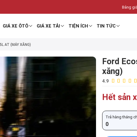
Bảng giá
GIÁ XE ÔTÔ
GIÁ XE TẢI
TIỆN ÍCH
TIN TỨC
5L AT (MÁY XĂNG)
Ford Eco
xăng)
4.9
Hết sản x
Trả hàng tháng chỉ
0