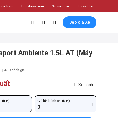
 dịch vụ
Tìm showroom
So sánh xe
Thi sát hạch
Báo giá Xe
sport Ambiente 1.5L AT (Máy
|
409 đánh giá
uất
So sánh
 từ (*)
Giá lăn bánh chỉ từ (*)
0