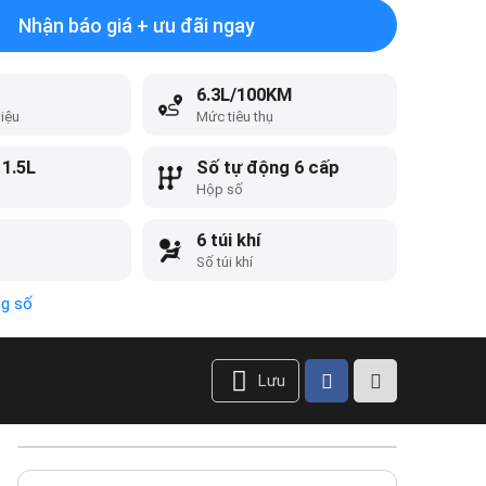
Nhận báo giá + ưu đãi ngay
6.3L/100KM
liệu
Mức tiêu thụ
 1.5L
Số tự động 6 cấp
Hộp số
6 túi khí
Số túi khí
ng số
Lưu