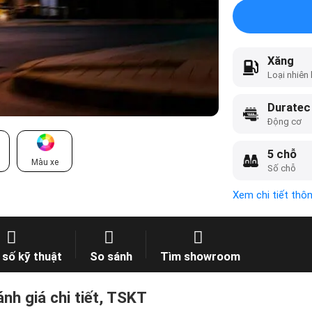
Xăng
Loại nhiên 
Duratec
Động cơ
5 chỗ
Màu xe
Số chỗ
Xem chi tiết thô
số kỹ thuật
So sánh
Tìm showroom
nh giá chi tiết, TSKT