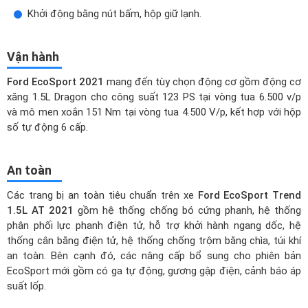
Khởi động bằng nút bấm, hộp giữ lạnh.
Vận hành
Ford EcoSport 2021
mang đến tùy chọn động cơ gồm động cơ
xăng 1.5L Dragon cho công suất 123 PS tại vòng tua 6.500 v/p
và mô men xoắn 151 Nm tại vòng tua 4.500 V/p, kết hợp với hộp
số tự động 6 cấp.
An toàn
Các trang bị an toàn tiêu chuẩn trên xe
Ford EcoSport Trend
1.5L AT 2021
gồm hệ thống chống bó cứng phanh, hệ thống
phân phối lực phanh điện tử, hỗ trợ khởi hành ngang dốc, hệ
thống cân bằng điện tử, hệ thống chống trộm bằng chìa, túi khí
an toàn. Bên cạnh đó, các nâng cấp bổ sung cho phiên bản
EcoSport mới gồm có ga tự động, gương gập điện, cảnh báo áp
suất lốp.