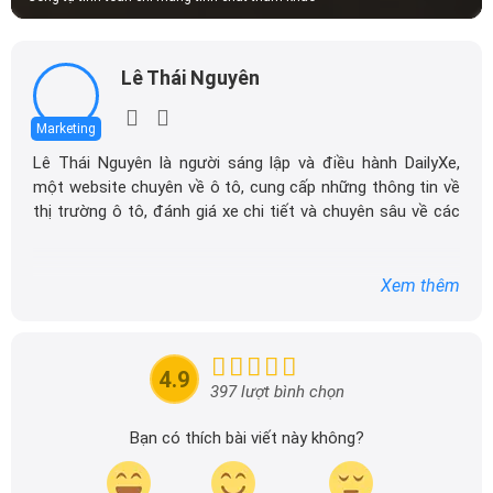
Lê Thái Nguyên
Marketing
Lê Thái Nguyên là người sáng lập và điều hành DailyXe,
một website chuyên về ô tô, cung cấp những thông tin về
thị trường ô tô, đánh giá xe chi tiết và chuyên sâu về các
dòng xe ô tô.
Với niềm đam mê mãnh liệt với xe hơi, Tôi đã xây dựng
Xem thêm
DailyXe trở thành một trong những địa chỉ tin cậy hàng
đầu cho những người yêu thích ô tô tại Việt Nam. Hãy
theo dõi tôi để cập nhật thông tin về thị trường ô tô
nhanh nhất.
4.9
397 lượt bình chọn
Bạn có thích bài viết này không?