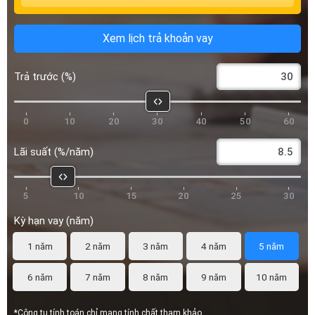
Xem lịch trả khoản vay
Trả trước (%)
0
10
20
30
40
50
60
Lãi suất (%/năm)
5
10
15
20
25
30
Kỳ hạn vay (năm)
1 năm
2 năm
3 năm
4 năm
5 năm
6 năm
7 năm
8 năm
9 năm
10 năm
*Công tụ tính toán chỉ mang tính chất tham khảo