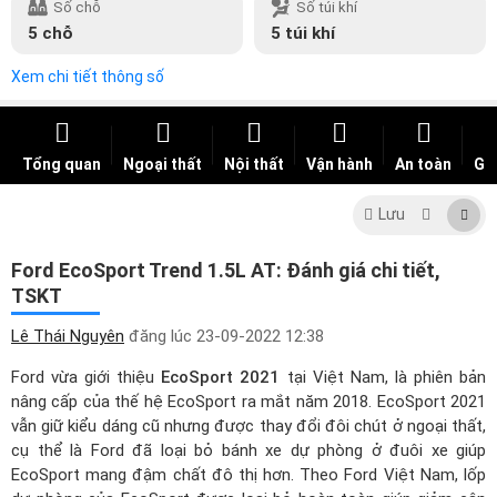
Số chỗ
Số túi khí
5 chỗ
5 túi khí
Xem chi tiết thông số
Tổng quan
Ngoại thất
Nội thất
Vận hành
An toàn
Giá
Lưu
Ford EcoSport Trend 1.5L AT: Đánh giá chi tiết,
TSKT
Lê Thái Nguyên
đăng lúc
23-09-2022 12:38
Ford vừa giới thiệu
EcoSport 2021
tại Việt Nam, là phiên bản
nâng cấp của thế hệ EcoSport ra mắt năm 2018. EcoSport 2021
vẫn giữ kiểu dáng cũ nhưng được thay đổi đôi chút ở ngoại thất,
cụ thể là Ford đã loại bỏ bánh xe dự phòng ở đuôi xe giúp
EcoSport mang đậm chất đô thị hơn. Theo Ford Việt Nam, lốp