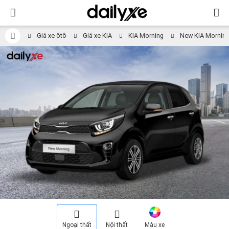
Giá xe ôtô
Giá xe KIA
KIA Morning
New KIA Morning
Ngoại thất
Nội thất
Màu xe