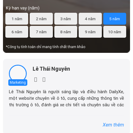
Kỳ hạn vay (năm)
1 năm
2 năm
3 năm
4 năm
5 năm
6 năm
7 năm
8 năm
9 năm
10 năm
*Công tụ tính toán chỉ mang tính chất tham khảo
Lê Thái Nguyên
Marketing
Lê Thái Nguyên là người sáng lập và điều hành DailyXe,
một website chuyên về ô tô, cung cấp những thông tin về
thị trường ô tô, đánh giá xe chi tiết và chuyên sâu về các
dòng xe ô tô.
Với niềm đam mê mãnh liệt với xe hơi, Tôi đã xây dựng
Xem thêm
DailyXe trở thành một trong những địa chỉ tin cậy hàng