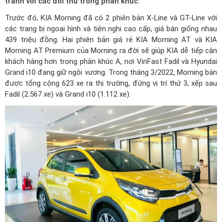
tranh với các đối thủ trong phân khúc.
Trước đó, KIA Morning đã có 2 phiên bản X-Line và GT-Line với
các trang bị ngoại hình và tiện nghi cao cấp, giá bán giống nhau
439 triệu đồng. Hai phiên bản giá rẻ KIA Morning AT và
KIA
Morning AT Premium
của Morning ra đời sẽ giúp KIA dễ tiếp cận
khách hàng hơn trong phân khúc A, nơi VinFast Fadil và Hyundai
Grand i10 đang giữ ngôi vương. Trong tháng 3/2022, Morning bán
được tổng cộng 623 xe ra thị trường, đứng vị trí thứ 3, xếp sau
Fadil (2.567 xe) và Grand i10 (1.112 xe).