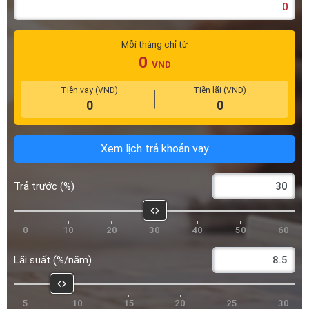
Mỗi tháng chỉ từ
0
VND
Tiền vay (VND)
Tiền lãi (VND)
0
0
Xem lịch trả khoản vay
Trả trước (%)
0
10
20
30
40
50
60
Lãi suất (%/năm)
5
10
15
20
25
30