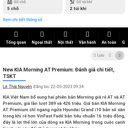
Số chỗ
Số túi khí
5 chỗ
2 túi khí
Xem chi tiết thông số
Tổng quan
Ngoại thất
Nội thất
Vận hành
An toàn
Giá
Lưu
New KIA Morning AT Premium: Đánh giá chi tiết,
TSKT
Lê Thái Nguyên
đăng lúc
22-05-2023 09:34
KIA Việt Nam bổ sung hai phiên bản Morning giá rẻ AT và AT
Premium, giá lần lượt 389 và 426 triệu. Giá bán KIA Morning
AT Premium chỉ ngang ngửa Hyundai Grand i10 bản số sàn
trong khi rẻ hơn VinFast Fadil bản tiêu chuẩn 16 triệu đồng,
đây là lợi thế lớn của dòng xe
KIA Morning
trong cuộc cạnh