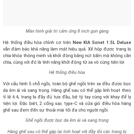
Hệ thống điều hòa chỉnh cơ trên
New KIA Sonet 1.5L Deluxe
vẫn đảm bảo khả năng làm mát hiệu quả. Xế hộp được trang bị
chìa khóa thông minh và khởi động bằng nút bấm mà không cần
chìa, cùng với đó là tính năng khởi động từ xa vô cùng tiện lợi.
Hệ thống điều hòa
Với cấu hình 5 chỗ ngồi, toàn bộ ghế ngồi trên xe đều được bọc
da êm ái và sang trọng. Hàng ghế sau có thể gập linh hoạt theo
tỉ lệ 6:4, trang bị đầy đủ tựa đầu, bệ tỳ tay cùng với khay để ly
tiện lợi. Đặc biệt, 2 cổng sạc type-C và cửa gió điều hòa hàng
ghế sau đem đến sự thoải mái tối đa cho người ngồi.
Ghế ngồi được bọc da êm ái và sang trọng
Hàng ghế sau có thể gập lại linh hoạt với đầy đủ các trang bị
Khoang hành lý được đánh giá lớn nhất phân khúc với dung tích
lên đến 392 lít, đặc biệt có thể mở rộng thêm không gian chứa
đồ khi gập hàng ghế thứ hai.
Khoang hành lý KIA Sonet rộng rãi hàng đầu