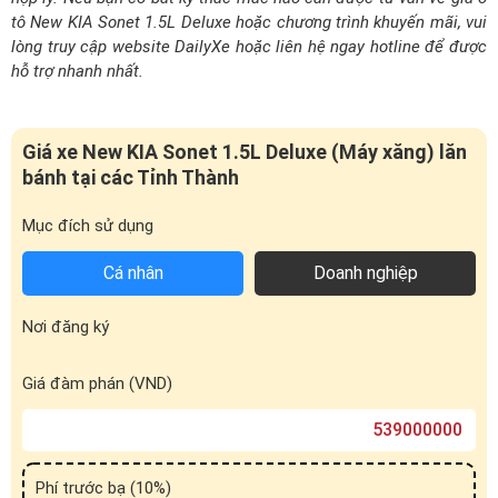
Giá xe New KIA Sonet 1.5L Deluxe (Máy xăng) lăn
bánh tại các Tỉnh Thành
Mục đích sử dụng
Cá nhân
Doanh nghiệp
Nơi đăng ký
Giá đàm phán (VND)
Phí trước bạ (
10
%)
Phí sử dụng đường bộ (01 năm)
Bảo hiểm trách nhiệm dân sự (01 năm)
Phí đăng ký biển số