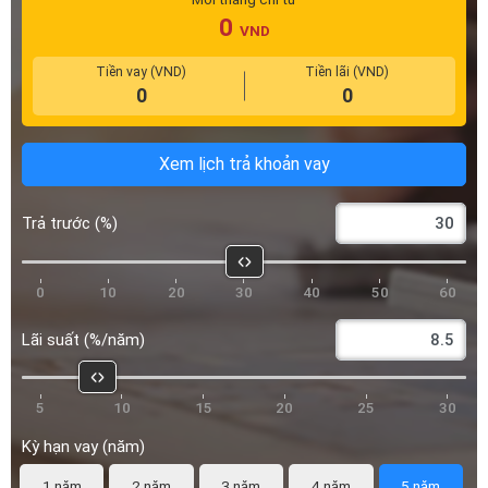
Xem lịch trả khoản vay
Trả trước (%)
0
10
20
30
40
50
60
Lãi suất (%/năm)
5
10
15
20
25
30
Kỳ hạn vay (năm)
1 năm
2 năm
3 năm
4 năm
5 năm
6 năm
7 năm
8 năm
9 năm
10 năm
*Công tụ tính toán chỉ mang tính chất tham khảo