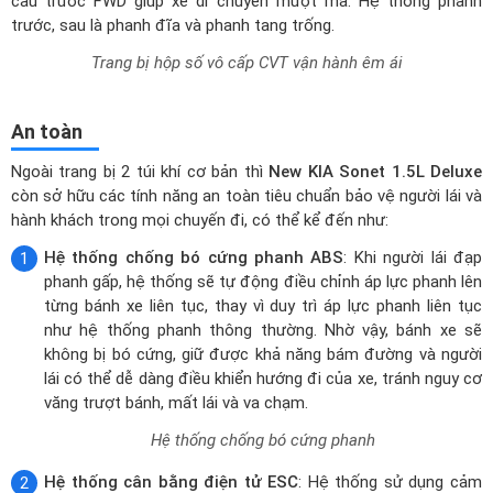
Ngoài trang bị 2 túi khí cơ bản thì
New KIA Sonet 1.5L Deluxe
còn sở hữu các tính năng an toàn tiêu chuẩn bảo vệ người lái và
hành khách trong mọi chuyến đi, có thể kể đến như:
Hệ thống chống bó cứng phanh ABS
: Khi người lái đạp
phanh gấp, hệ thống sẽ tự động điều chỉnh áp lực phanh lên
từng bánh xe liên tục, thay vì duy trì áp lực phanh liên tục
như hệ thống phanh thông thường. Nhờ vậy, bánh xe sẽ
không bị bó cứng, giữ được khả năng bám đường và người
lái có thể dễ dàng điều khiển hướng đi của xe, tránh nguy cơ
văng trượt bánh, mất lái và va chạm.
Hệ thống chống bó cứng phanh
Hệ thống cân bằng điện tử ESC
: Hệ thống sử dụng cảm
biến để theo dõi chuyển động của xe, bao gồm tốc độ,
hướng di chuyển, góc quay vô lăng, lực ly tâm,... Ngay khi
phát hiện xe có nguy cơ mất kiểm soát, ESC sẽ tự động
can thiệp vào hệ thống phanh và động cơ để đưa về trạng
thái ổn định, giúp người lái duy trì kiểm soát xe trong các
tình huống nguy hiểm như vào cua gấp, phanh gấp hay di