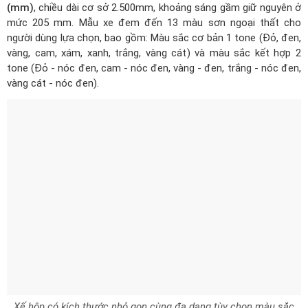
(mm)
, chiều dài cơ sở 2.500mm, khoảng sáng gầm giữ nguyên ở
mức 205 mm. Mẫu xe đem đến 13 màu sơn ngoại thất cho
người dùng lựa chọn, bao gồm: Màu sắc cơ bản 1 tone (Đỏ, đen,
vàng, cam, xám, xanh, trắng, vàng cát) và màu sắc kết hợp 2
tone (Đỏ - nóc đen, cam - nóc đen, vàng - đen, trắng - nóc đen,
vàng cát - nóc đen).
Xế hộp có kích thước nhỏ gọn cùng đa dạng tùy chọn màu sắc
ngoại thất