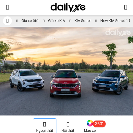
Giá xe ôtô
Giá xe KIA
KIA Sonet
New KIA Sonet 1.5L
360°
Ngoại thất
Nội thất
Màu xe