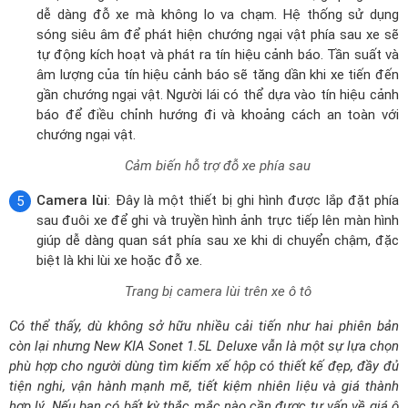
chướng ngại vật.
Cảm biến hỗ trợ đỗ xe phía sau
Camera lùi
: Đây là một thiết bị ghi hình được lắp đặt phía
sau đuôi xe để ghi và truyền hình ảnh trực tiếp lên màn hình
giúp dễ dàng quan sát phía sau xe khi di chuyển chậm, đặc
biệt là khi lùi xe hoặc đỗ xe.
Trang bị camera lùi trên xe ô tô
Có thể thấy, dù không sở hữu nhiều cải tiến như hai phiên bản
còn lại nhưng New KIA Sonet 1.5L Deluxe vẫn là một sự lựa chọn
phù hợp cho người dùng tìm kiếm xế hộp có thiết kế đẹp, đầy đủ
tiện nghi, vận hành mạnh mẽ, tiết kiệm nhiên liệu và giá thành
hợp lý. Nếu bạn có bất kỳ thắc mắc nào cần được tư vấn về giá ô
tô New KIA Sonet 1.5L Deluxe hoặc chương trình khuyến mãi, vui
lòng truy cập website DailyXe hoặc liên hệ ngay hotline để được
hỗ trợ nhanh nhất.