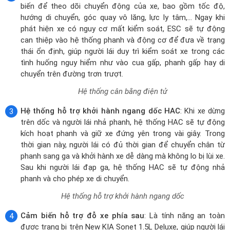
chuyển trên đường trơn trượt.
Hệ thống cân bằng điện tử
Hệ thống hỗ trợ khởi hành ngang dốc HAC
: Khi xe dừng
trên dốc và người lái nhả phanh, hệ thống HAC sẽ tự động
kích hoạt phanh và giữ xe đứng yên trong vài giây. Trong
thời gian này, người lái có đủ thời gian để chuyển chân từ
phanh sang ga và khởi hành xe dễ dàng mà không lo bị lùi xe.
Sau khi người lái đạp ga, hệ thống HAC sẽ tự động nhả
phanh và cho phép xe di chuyển.
Hệ thống hỗ trợ khởi hành ngang dốc
Cảm biến hỗ trợ đỗ xe phía sau
: Là tính năng an toàn
được trang bị trên New KIA Sonet 1.5L Deluxe, giúp người lái
dễ dàng đỗ xe mà không lo va chạm. Hệ thống sử dụng
sóng siêu âm để phát hiện chướng ngại vật phía sau xe sẽ
tự động kích hoạt và phát ra tín hiệu cảnh báo. Tần suất và
âm lượng của tín hiệu cảnh báo sẽ tăng dần khi xe tiến đến
gần chướng ngại vật. Người lái có thể dựa vào tín hiệu cảnh
báo để điều chỉnh hướng đi và khoảng cách an toàn với