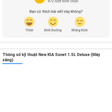
lượng và hấp dẫn nhằm mang đến cho người đọc những
thông tin bổ ích cũng như nắm bắt được các tin tức, xu
hướng thịnh hành. Hãy kết nối với mình và cùng khám phá
những nội dung hữu ích được chia sẻ mỗi ngày nhé!
Thông số kỹ thuật New KIA Sonet 1.5L Deluxe (Máy
xăng)