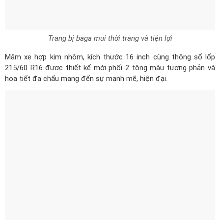
215/60 R16 được thiết kế mới phối 2 tông màu tương phản và
họa tiết đa chấu mang đến sự mạnh mẽ, hiện đại.
Mâm xe cũng là điểm thiết kế mới ở phần thân
#4. Đuôi xe
Đuôi xe gọn gàng, được chau chuốt từng chi tiết vô cùng bắt