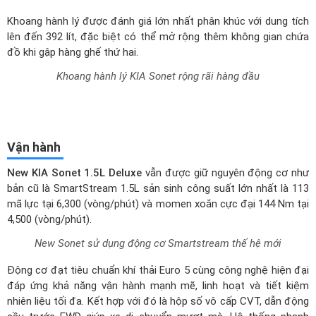
Vận hành
New KIA Sonet 1.5L Deluxe
vẫn được giữ nguyên động cơ như
bản cũ là SmartStream 1.5L sản sinh công suất lớn nhất là 113
mã lực tại 6,300 (vòng/phút) và momen xoắn cực đại 144 Nm tại
4,500 (vòng/phút).
New Sonet sử dụng động cơ Smartstream thế hệ mới
Động cơ đạt tiêu chuẩn khí thải Euro 5 cùng công nghệ hiện đại
đáp ứng khả năng vận hành mạnh mẽ, linh hoạt và tiết kiệm
nhiên liệu tối đa. Kết hợp với đó là hộp số vô cấp CVT, dẫn động
cầu trước FWD giúp xe di chuyển mượt mà. Hệ thống phanh
trước, sau là phanh đĩa và phanh tang trống.
Trang bị hộp số vô cấp CVT vận hành êm ái
An toàn