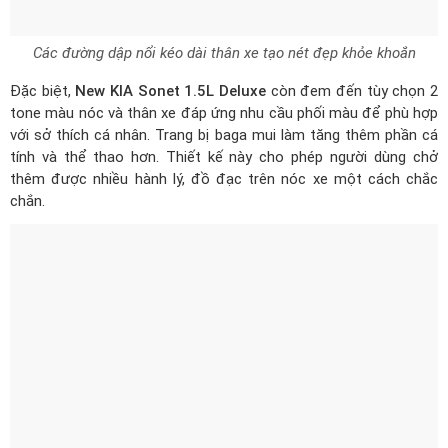
Đặc biệt,
New KIA Sonet 1.5L Deluxe
còn đem đến tùy chọn 2
tone màu nóc và thân xe đáp ứng nhu cầu phối màu để phù hợp
với sở thích cá nhân. Trang bị baga mui làm tăng thêm phần cá
tính và thể thao hơn. Thiết kế này cho phép người dùng chở
thêm được nhiều hành lý, đồ đạc trên nóc xe một cách chắc
chắn.
Trang bị baga mui thời trang và tiện lợi
Mâm xe hợp kim nhôm, kích thước 16 inch cùng thông số lốp