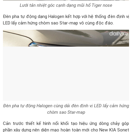
Đèn pha tự động dạng Halogen kết hợp với hệ thống đèn định vị
LED lấy cảm hứng chòm sao Star-map vô cùng độc đáo.
Đèn pha tự động Halogen cùng dải đèn định vị LED lấy cảm hứng
chòm sao Star-map
Cản trước thiết kế hình nổi khối tạo hiệu ứng dòng chảy góp
phần xây dựng nên diện mạo hoàn toàn mới cho New KIA Sonet
1.5L Deluxe. Kết hợp cùng ốp cản sơn bạc và họa tiết lưới đan
xen mang đến sự cứng cáp, trẻ trung và đầy cá tính.