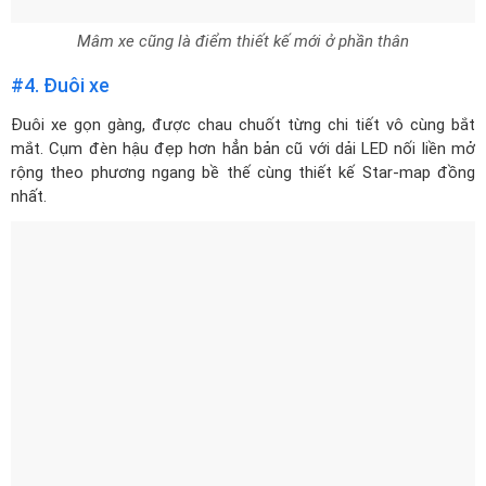
mắt. Cụm đèn hậu đẹp hơn hẳn bản cũ với dải LED nối liền mở
rộng theo phương ngang bề thế cùng thiết kế Star-map đồng
nhất.
Đuôi xe nổi bật với cụm đèn hậu nối liền mở rộng theo phương
ngang
Cản sau hầm hố và thiết kế ống xả đôi tạo nên dáng vóc mạnh