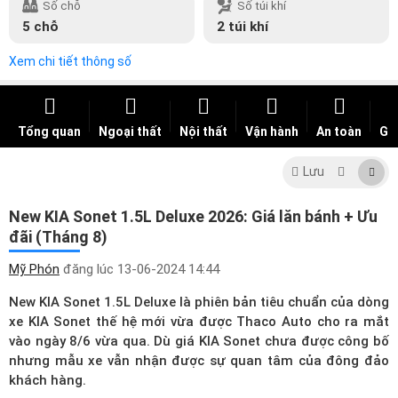
Số chỗ
Số túi khí
5 chỗ
2 túi khí
Xem chi tiết thông số
Tổng quan
Ngoại thất
Nội thất
Vận hành
An toàn
Giá
Lưu
New KIA Sonet 1.5L Deluxe 2026: Giá lăn bánh + Ưu
đãi (Tháng 8)
Mỹ Phón
đăng lúc
13-06-2024 14:44
New KIA Sonet 1.5L Deluxe là phiên bản tiêu chuẩn của dòng
xe KIA Sonet thế hệ mới vừa được Thaco Auto cho ra mắt
vào ngày 8/6 vừa qua. Dù
giá KIA Sonet
chưa được công bố
nhưng mẫu xe vẫn nhận được sự quan tâm của đông đảo
khách hàng.