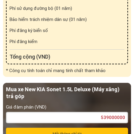
Phí đăng kiểm
Tổng cộng (VND)
* Công cụ tính toán chỉ mang tính chất tham khảo
Mua xe New KIA Sonet 1.5L Deluxe (Máy xăng)
trả góp
Giá đàm phán (VND)
Mỗi tháng chỉ từ
0
VND
Tiền vay (VND)
Tiền lãi (VND)
0
0