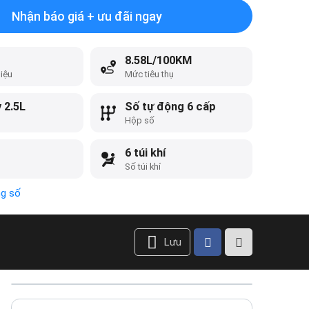
Nhận báo giá + ưu đãi ngay
8.58L/100KM
liệu
Mức tiêu thụ
 2.5L
Số tự động 6 cấp
Hộp số
6 túi khí
Số túi khí
ng số
Lưu