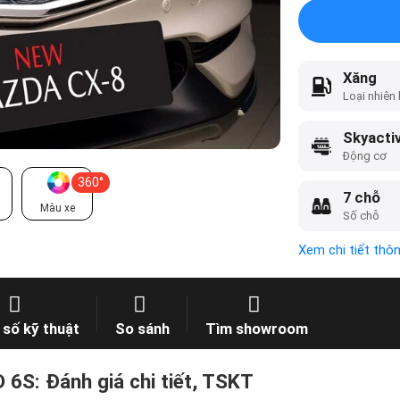
Xăng
Loại nhiên 
Skyactiv
Động cơ
360°
7 chỗ
Màu xe
Số chỗ
Xem chi tiết thô
số kỹ thuật
So sánh
Tìm showroom
S: Đánh giá chi tiết, TSKT