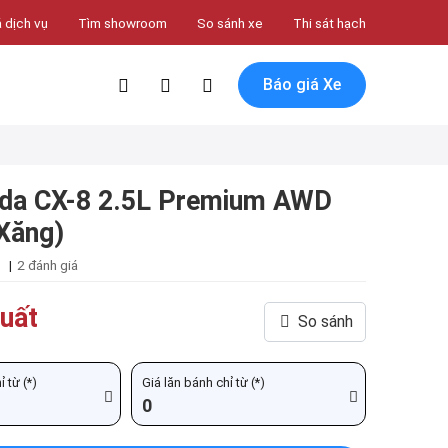
 dịch vụ
Tìm showroom
So sánh xe
Thi sát hạch
Báo giá Xe
da CX-8 2.5L Premium AWD
Xăng)
|
2 đánh giá
uất
So sánh
 từ (*)
Giá lăn bánh chỉ từ (*)
0