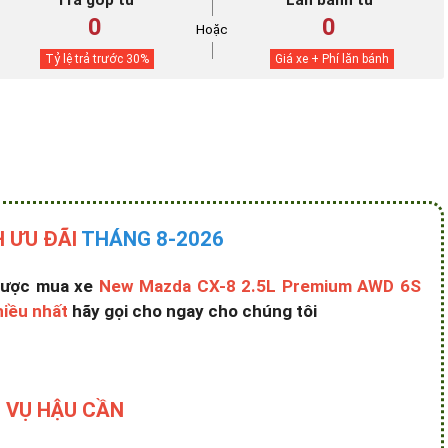
Trả góp từ
Lăn bánh từ
0
0
Hoặc
Tỷ lệ trả trước
30
%
Giá xe + Phí lăn bánh
 ƯU ĐÃI
THÁNG 8-2026
 được mua xe
New Mazda CX-8 2.5L Premium AWD 6S
hiều nhất
hãy gọi cho ngay cho chúng tôi
 VỤ HẬU CẦN