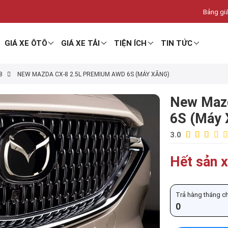
Bảng giá
GIÁ XE ÔTÔ
GIÁ XE TẢI
TIỆN ÍCH
TIN TỨC
8
NEW MAZDA CX-8 2.5L PREMIUM AWD 6S (MÁY XĂNG)
New Maz
6S (Máy 
3.0
Hết sản x
Trả hàng tháng chỉ
0