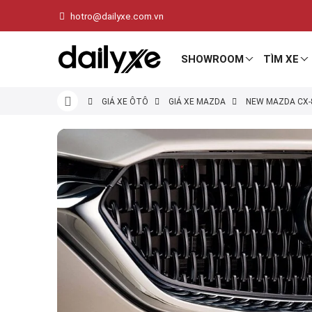
hotro@dailyxe.com.vn
SHOWROOM
TÌM XE
GIÁ XE ÔTÔ
GIÁ XE MAZDA
NEW MAZDA CX-