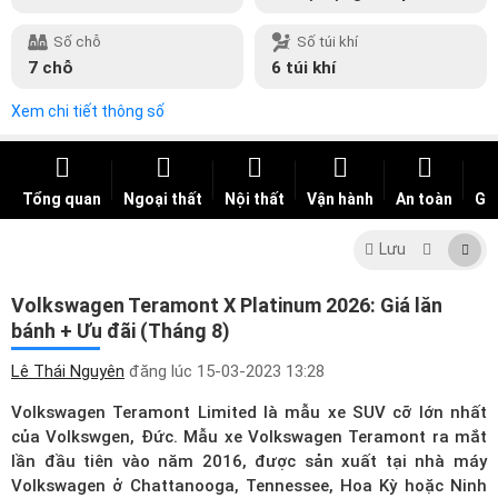
Số chỗ
Số túi khí
7 chỗ
6 túi khí
Xem chi tiết thông số
Tổng quan
Ngoại thất
Nội thất
Vận hành
An toàn
Giá
Lưu
Volkswagen Teramont X Platinum 2026: Giá lăn
bánh + Ưu đãi (Tháng 8)
Lê Thái Nguyên
đăng lúc
15-03-2023 13:28
Volkswagen Teramont Limited là mẫu xe SUV cỡ lớn nhất
của Volkswgen, Đức. Mẫu xe Volkswagen Teramont ra mắt
lần đầu tiên vào năm 2016, được sản xuất tại nhà máy
Volkswagen ở Chattanooga, Tennessee, Hoa Kỳ hoặc Ninh