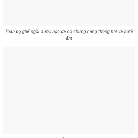
Toàn bộ ghế ngồi được bọc da có chứng năng thông hơi và sưởi
ấm
Ghế ngồi chỉnh điện
Mẫu xe SUV 7 chỗ Volkswagen Teramont còn nhận được đa