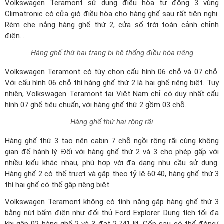
Rèm che nắng hàng ghế thứ 2, cửa sổ trời toàn cảnh chỉnh
điện...
Hàng ghế thứ hai trang bị hệ thống điều hòa riêng
Volkswagen Teramont có tùy chọn cấu hình 06 chỗ và 07 chỗ.
Với cấu hình 06 chỗ thì hàng ghế thứ 2 là hai ghế riêng biệt. Tuy
nhiên, Volkswagen Teramont tại Việt Nam chỉ có duy nhất cấu
hình 07 ghế tiêu chuẩn, với hàng ghế thứ 2 gồm 03 chỗ.
Hàng ghế thứ hai rộng rãi
Hàng ghế thứ 3 tạo nên cabin 7 chỗ ngồi rộng rãi cùng không
gian để hành lý. Đối với hàng ghế thứ 2 và 3 cho phép gấp với
nhiều kiểu khác nhau, phù hợp với đa dạng nhu cầu sử dụng.
Hàng ghế 2 có thể trượt và gập theo tỷ lệ 60:40, hàng ghế thứ 3
thì hai ghế có thể gập riêng biệt.
Volkswagen Teramont không có tính năng gập hàng ghế thứ 3
bằng nút bấm điện như đối thủ Ford Explorer. Dung tích tối đa
khi gập 02 hàng ghế 2 và 3 đạt 2.741 lít. Cốp sau có thể đóng/
mở bằng nút bấm hoặc thông qua chìa khóa và Teramont chưa
có tính năng đá cốp.