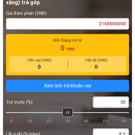
Mỗi tháng chỉ từ
0
VND
Tiền vay (VND)
Tiền lãi (VND)
0
0
Xem lịch trả khoản vay
Trả trước (%)
0
10
20
30
40
50
60
Lãi suất (%/năm)