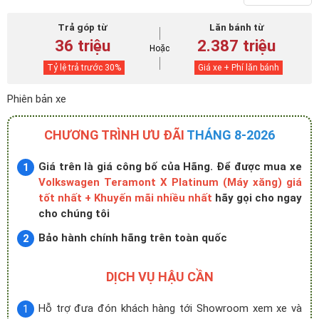
Trả góp từ
Lăn bánh từ
36 triệu
2.387 triệu
Hoặc
Tỷ lệ trả trước
30
%
Giá xe + Phí lăn bánh
Phiên bản xe
CHƯƠNG TRÌNH ƯU ĐÃI
THÁNG 8-2026
Giá trên là giá công bố của Hãng. Để được mua xe
Volkswagen Teramont X Platinum (Máy xăng) giá
tốt nhất + Khuyến mãi nhiều nhất
hãy gọi cho ngay
cho chúng tôi
Bảo hành chính hãng trên toàn quốc
DỊCH VỤ HẬU CẦN
Hỗ trợ đưa đón khách hàng tới Showroom xem xe và