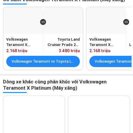
Volkswagen
Toyota Land
Volkswagen
Teramont X
Cruiser Prado 250
Teramont X
Li
Platinum (Máy
(Máy xăng)
Platinum (Máy
2.168 triệu
3.480 triệu
2.168 triệu
xăng)
xăng)
Volkswagen Teramont vs Toyota Land Cruiser Prado
Dòng xe khác cùng phân khúc với Volkswagen
Teramont X Platinum (Máy xăng)
Toyota Land Cruiser Prado
Ford Explorer