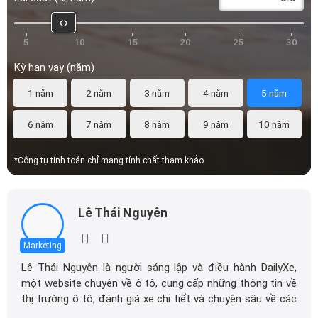
5
10
15
20
25
30
Kỳ hạn vay (năm)
1 năm
2 năm
3 năm
4 năm
5 năm
6 năm
7 năm
8 năm
9 năm
10 năm
*Công tụ tính toán chỉ mang tính chất tham khảo
Lê Thái Nguyên
Marketing
Lê Thái Nguyên là người sáng lập và điều hành DailyXe,
một website chuyên về ô tô, cung cấp những thông tin về
thị trường ô tô, đánh giá xe chi tiết và chuyên sâu về các
dòng xe ô tô.
Với niềm đam mê mãnh liệt với xe hơi, Tôi đã xây dựng
Xem thêm