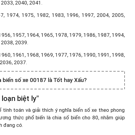
 2033, 2040, 2041.
7, 1974, 1975, 1982, 1983, 1996, 1997, 2004, 2005,
1956, 1957, 1964, 1965, 1978, 1979, 1986, 1987, 1994,
 2038, 2039.
1960, 1961, 1968, 1969, 1977, 1976, 1990, 1991, 1998,
,2036, 2037.
a biển số xe 00187 là Tốt hay Xấu?
loạn biệt ly"
ính toán và giải thích ý nghĩa biển số xe theo phong
ương thức phổ biến là chia số biển cho 80, nhằm giúp
nh đang có.