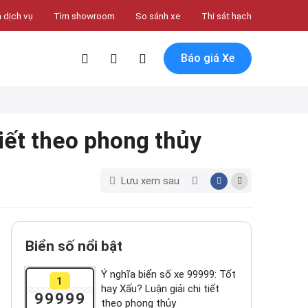
 dịch vụ
Tìm showroom
So sánh xe
Thi sát hạch
Báo giá Xe
tiết theo phong thủy
Lưu xem sau
Biển số nổi bật
Ý nghĩa biển số xe 99999: Tốt
1
hay Xấu? Luận giải chi tiết
99999
theo phong thủy