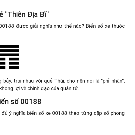
 "Thiên Địa Bĩ"
e 00188 được giải nghĩa như thế nào? Biển số xe thuộc
 bảy, trái nhau với quẻ Thái, cho nên nói là “phỉ nhân”,
không lợi về chính đạo của quân tử.
 biển số 00188
ầy đủ ý nghĩa biển số xe 00188 theo từng cặp số phong