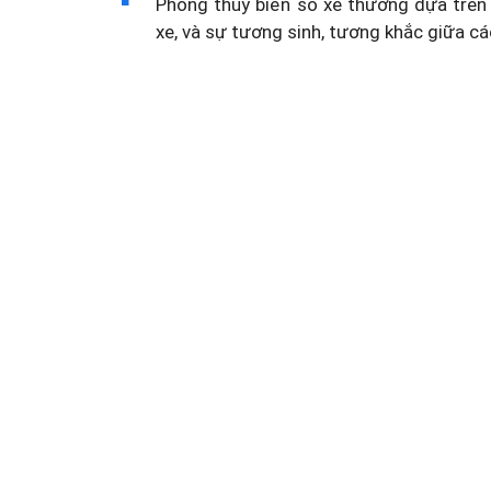
Phong thủy biển số xe thường dựa trên 
xe, và sự tương sinh, tương khắc giữa cá