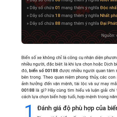
» Dãy số chứa
01
mang thêm ý nghĩa
Độc nhấ
» Dãy số chứa
18
mang thêm ý nghĩa
Nhất ph
» Dãy số chứa
88
mang thêm ý nghĩa
Đại Phát
Nguồn: 
Biển số xe không chỉ là công cụ nhận diện phươ
nhiều người, đặc biệt là khi lựa chọn hoặc
Dịch b
đó,
biển số 00188
được nhiều người quan tâm n
bên trong. Theo quan niệm phong thủy, các con 
ảnh hưởng đến vận mệnh, tài lộc và sự may mắ
00188
là gì? Hãy cùng tìm hiểu và luận giải chi
cách lựa chọn biển hợp tuổi, hợp mệnh trong n
1
Đánh giá độ phù hợp của biể