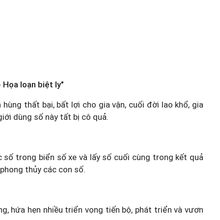
 Họa loạn biệt ly"
hùng thất bại, bất lợi cho gia vận, cuối đời lao khổ, gia
ới dùng số này tất bị cô quả.
c số trong biển số xe và lấy số cuối cùng trong kết quả
 phong thủy các con số.
g, hứa hẹn nhiều triển vọng tiến bộ, phát triển và vươn