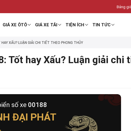
Bảng giá
GIÁ XE ÔTÔ
GIÁ XE TẢI
TIỆN ÍCH
TIN TỨC
T HAY XẤU? LUẬN GIẢI CHI TIẾT THEO PHONG THỦY
: Tốt hay Xấu? Luận giải chi 
biển số xe
00188
NH ĐẠI PHÁT
h
.