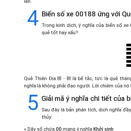
lên.
4
Biển số xe 00188 ứng với Quẻ
Trong kinh dịch, ý nghĩa của biển số x
quẻ tốt hay xấu?
Quẻ Thiên Địa Bĩ - Bĩ là bế tắc, tức là quẻ tháng
nghĩa là không phải đạo người. Lời chiêm của nó 
5
Giải mã ý nghĩa chi tiết của
Sau đây là bản phân tích, dịch nghĩa đ
thủy:
» Dãy số chứa
00
mang ý nghĩa
Khởi sinh