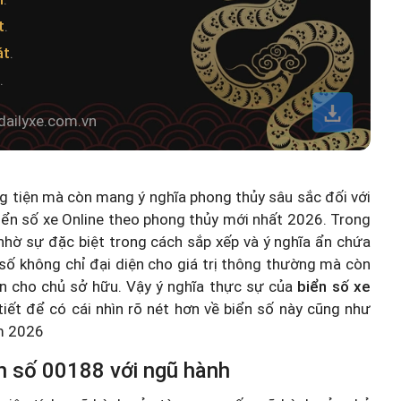
t
.
át
.
.
dailyxe.com.vn
ng tiện mà còn mang ý nghĩa phong thủy sâu sắc đối với
iển số xe Online theo phong thủy mới nhất 2026
. Trong
hờ sự đặc biệt trong cách sắp xếp và ý nghĩa ẩn chứa
số không chỉ đại diện cho giá trị thông thường mà còn
n cho chủ sở hữu. Vậy ý nghĩa thực sự của
biển số xe
 tiết để có cái nhìn rõ nét hơn về biển số này cũng như
ăm 2026
n số 00188 với ngũ hành