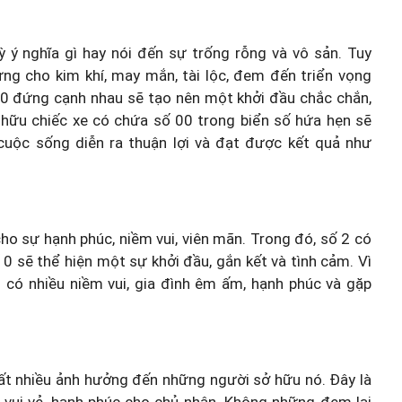
 ý nghĩa gì hay nói đến sự trống rỗng và vô sản. Tuy
ưng cho kim khí, may mắn, tài lộc, đem đến triển vọng
ố 0 đứng cạnh nhau sẽ tạo nên một khởi đầu chắc chắn,
ở hữu chiếc xe có chứa số 00 trong biển số hứa hẹn sẽ
uộc sống diễn ra thuận lợi và đạt được kết quả như
ho sự hạnh phúc, niềm vui, viên mãn. Trong đó, số 2 có
 0 sẽ thể hiện một sự khởi đầu, gắn kết và tình cảm. Vì
 có nhiều niềm vui, gia đình êm ấm, hạnh phúc và gặp
rất nhiều ảnh hưởng đến những người sở hữu nó. Đây là