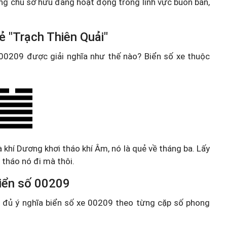
hững chủ sở hữu đang hoạt động trong lĩnh vực buôn bán,
ẻ "Trạch Thiên Quải"
e 00209 được giải nghĩa như thế nào? Biển số xe thuộc
à khí Dương khơi tháo khí Âm, nó là quẻ về tháng ba. Lấy
tháo nó đi mà thôi.
 biển số 00209
ầy đủ ý nghĩa biển số xe 00209 theo từng cặp số phong