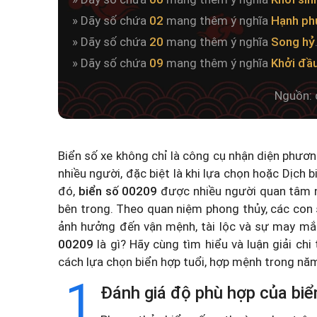
» Dãy số chứa
02
mang thêm ý nghĩa
Hạnh ph
» Dãy số chứa
20
mang thêm ý nghĩa
Song hỷ
» Dãy số chứa
09
mang thêm ý nghĩa
Khởi đầ
Nguồn: 
Biển số xe không chỉ là công cụ nhận diện phươ
nhiều người, đặc biệt là khi lựa chọn hoặc
Dịch b
đó,
biển số 00209
được nhiều người quan tâm n
bên trong. Theo quan niệm phong thủy, các con 
ảnh hưởng đến vận mệnh, tài lộc và sự may mắ
00209
là gì? Hãy cùng tìm hiểu và luận giải chi
cách lựa chọn biển hợp tuổi, hợp mệnh trong n
1
Đánh giá độ phù hợp của biể