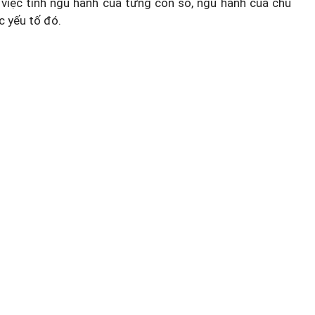
việc tính ngũ hành của từng con số, ngũ hành của chủ
c yếu tố đó.