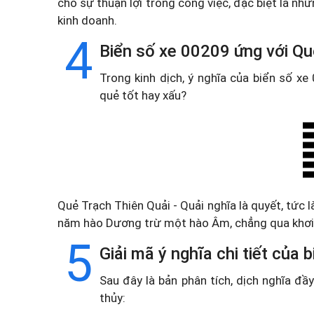
cho sự thuận lợi trong công việc, đặc biệt là n
kinh doanh.
4
Biển số xe 00209 ứng với Qu
Trong kinh dịch, ý nghĩa của biển số x
quẻ tốt hay xấu?
Quẻ Trạch Thiên Quải - Quải nghĩa là quyết, tức l
năm hào Dương trừ một hào Âm, chẳng qua khơi 
5
Giải mã ý nghĩa chi tiết của
Sau đây là bản phân tích, dịch nghĩa đ
thủy: