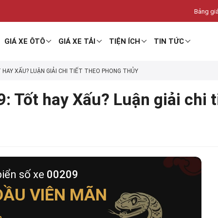
Bảng giá
GIÁ XE ÔTÔ
GIÁ XE TẢI
TIỆN ÍCH
TIN TỨC
T HAY XẤU? LUẬN GIẢI CHI TIẾT THEO PHONG THỦY
: Tốt hay Xấu? Luận giải chi 
biển số xe
00209
ĐẦU VIÊN MÃN
h
.