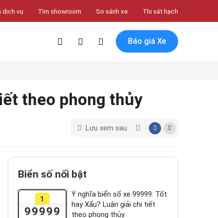
 dịch vụ
Tìm showroom
So sánh xe
Thi sát hạch
Báo giá Xe
tiết theo phong thủy
Lưu xem sau
Biển số nổi bật
Ý nghĩa biển số xe 99999: Tốt
1
hay Xấu? Luận giải chi tiết
99999
theo phong thủy