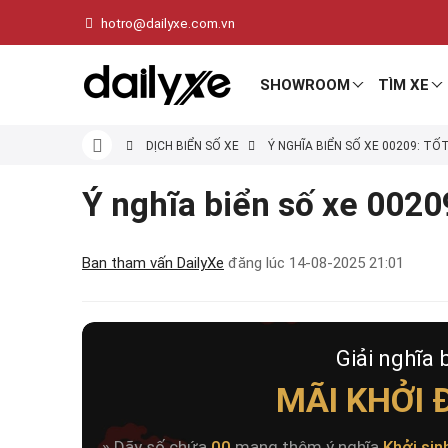
hotro@dailyxe.com.vn
SHOWROOM
TÌM XE
DỊCH BIỂN SỐ XE
Ý NGHĨA BIỂN SỐ XE 00209: TỐ
Ý nghĩa biển số xe 00209
Ban tham vấn DailyXe
đăng lúc
14-08-2025 21:01
Giải nghĩa 
MÃI KHỞI 
» Dãy số chứa
00
mang thêm ý nghĩa
Khởi sin