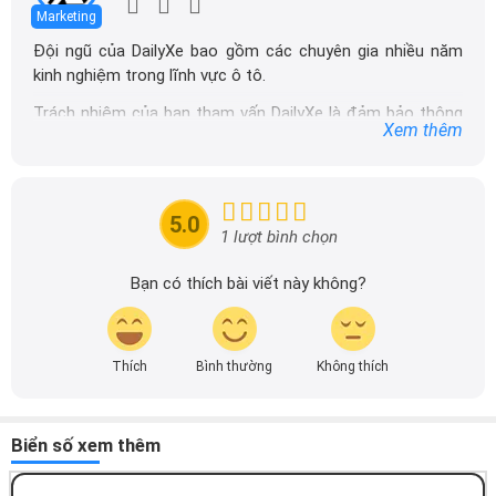
Marketing
Đội ngũ của DailyXe bao gồm các chuyên gia nhiều năm
kinh nghiệm trong lĩnh vực ô tô.
Trách nhiệm của ban tham vấn DailyXe là đảm bảo thông
Xem thêm
tin chính xác được đăng tải trên dailyxe.com.vn, thường
xuyên cập nhật thông tin mới về xe ô tô, thông tin khuyến
mãi của các hãng xe để người đọc có thể tiếp cận thông
tin nhanh chóng và dễ dàng hơn.
5.0
1 lượt bình chọn
Bạn có thích bài viết này không?
Thích
Bình thường
Không thích
Biển số xem thêm