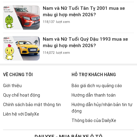
Nam và Nữ Tuổi Tân Tỵ 2001 mua xe
màu gì hợp mệnh 2026?
118,137
lượt xem
Nam và Nữ Tuổi Quý Dậu 1993 mua xe
màu gì hợp mệnh 2026?
114,072
lượt xem
VỀ CHÚNG TÔI
HỖ TRỢ KHÁCH HÀNG
Giới thiệu
Báo giá dịch vụ quảng cáo
Quy chế hoạt động
Hướng dẫn thanh toán
Chính sách bảo mật thông tin
Hướng dẫn hủy/nhận bản tin tự
động
Liên hệ với DailyXe
Thông báo của DailyXe
DAILYXE - MUA BÁN XE Ô TÔ