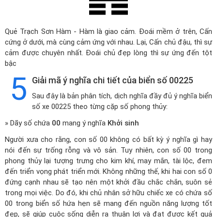
Quẻ Trạch Sơn Hàm - Hàm là giao cảm. Đoái mềm ở trên, Cấn
cứng ở dưới, mà cùng cảm ứng với nhau. Lại, Cấn chủ đậu, thì sự
cảm được chuyên nhất. Đoái chủ đẹp lòng thì sự ứng đến tột
bậc
5
Giải mã ý nghĩa chi tiết của biển số 00225
Sau đây là bản phân tích, dịch nghĩa đầy đủ ý nghĩa biển
số xe 00225 theo từng cặp số phong thủy:
» Dãy số chứa
00
mang ý nghĩa
Khởi sinh
Người xưa cho rằng, con số 00 không có bất kỳ ý nghĩa gì hay
nói đến sự trống rỗng và vô sản. Tuy nhiên, con số 00 trong
phong thủy lại tượng trưng cho kim khí, may mắn, tài lộc, đem
đến triển vọng phát triển mới. Không những thế, khi hai con số 0
đứng cạnh nhau sẽ tạo nên một khởi đầu chắc chắn, suôn sẻ
trong mọi việc. Do đó, khi chủ nhân sở hữu chiếc xe có chứa số
00 trong biển số hứa hẹn sẽ mang đến nguồn năng lượng tốt
đẹp, sẽ giúp cuộc sống diễn ra thuận lợi và đạt được kết quả