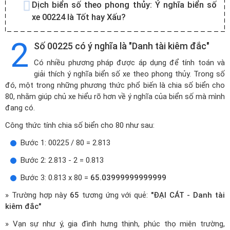
Dịch biển số theo phong thủy:
Ý nghĩa biển số
xe 00224 là Tốt hay Xấu?
2
Số 00225 có ý nghĩa là "Danh tài kiêm đắc"
Có nhiều phương pháp được áp dụng để tính toán và
giải thích ý nghĩa biển số xe theo phong thủy. Trong số
đó, một trong những phương thức phổ biến là chia số biển cho
80, nhằm giúp chủ xe hiểu rõ hơn về ý nghĩa của biển số mà mình
đang có.
Công thức tính chia số biển cho 80 như sau:
Bước 1: 00225 / 80 = 2.813
Bước 2: 2.813 - 2 = 0.813
Bước 3: 0.813 x 80 =
65.03999999999999
» Trường hợp này
65
tương ứng với quẻ:
"ĐẠI CÁT - Danh tài
kiêm đắc"
» Vạn sự như ý, gia đình hưng thịnh, phúc thọ miên trường,