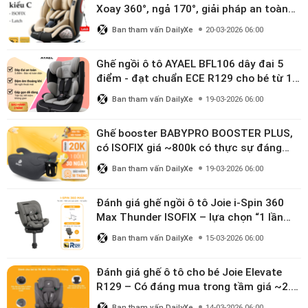
Xoay 360°, ngả 170°, giải pháp an toàn
linh hoạt cho bé 0–10 tuổi
Ban tham vấn DailyXe
20-03-2026 06:00
Ghế ngồi ô tô AYAEL BFL106 dây đai 5
điểm - đạt chuẩn ECE R129 cho bé từ 1–
10 tuổi
Ban tham vấn DailyXe
19-03-2026 06:00
Ghế booster BABYPRO BOOSTER PLUS,
có ISOFIX giá ~800k có thực sự đáng
mua?
Ban tham vấn DailyXe
19-03-2026 06:00
Đánh giá ghế ngồi ô tô Joie i-Spin 360
Max Thunder ISOFIX – lựa chọn “1 lần
dùng đến 12 năm” có đáng giá gần 9
Ban tham vấn DailyXe
15-03-2026 06:00
triệu?
Đánh giá ghế ô tô cho bé Joie Elevate
R129 – Có đáng mua trong tầm giá ~2.8
triệu?
Ban tham vấn DailyXe
14-03-2026 06:00