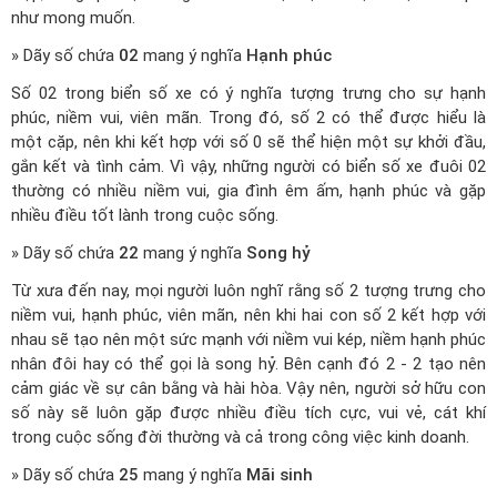
như mong muốn.
» Dãy số chứa
02
mang ý nghĩa
Hạnh phúc
Số 02 trong biển số xe có ý nghĩa tượng trưng cho sự hạnh
phúc, niềm vui, viên mãn. Trong đó, số 2 có thể được hiểu là
một cặp, nên khi kết hợp với số 0 sẽ thể hiện một sự khởi đầu,
gắn kết và tình cảm. Vì vậy, những người có biển số xe đuôi 02
thường có nhiều niềm vui, gia đình êm ấm, hạnh phúc và gặp
nhiều điều tốt lành trong cuộc sống.
» Dãy số chứa
22
mang ý nghĩa
Song hỷ
Từ xưa đến nay, mọi người luôn nghĩ rằng số 2 tượng trưng cho
niềm vui, hạnh phúc, viên mãn, nên khi hai con số 2 kết hợp với
nhau sẽ tạo nên một sức mạnh với niềm vui kép, niềm hạnh phúc
nhân đôi hay có thể gọi là song hỷ. Bên cạnh đó 2 - 2 tạo nên
cảm giác về sự cân bằng và hài hòa. Vậy nên, người sở hữu con
số này sẽ luôn gặp được nhiều điều tích cực, vui vẻ, cát khí
trong cuộc sống đời thường và cả trong công việc kinh doanh.
» Dãy số chứa
25
mang ý nghĩa
Mãi sinh