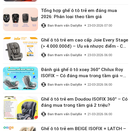
Tổng hợp ghế ô tô trẻ em đáng mua
2026: Phân loại theo tầm giá
Ban tham vấn DailyXe
23-03-2026 07:00
Ghế ô tô trẻ em cao cấp Joie Every Stage
(> 4.000.000đ) – Ưu và nhược điểm - Có
đáng đầu tư cho bé từ 0–12 tuổi?
Ban tham vấn DailyXe
23-03-2026 06:00
Đánh giá ghế ô tô xoay 360° Chilux Roy
ISOFIX – Có đáng mua trong tầm giá ~3
triệu
Ban tham vấn DailyXe
22-03-2026 06:00
Ghế ô tô trẻ em Doudou ISOFIX 360° – Có
đáng mua trong tầm giá 2 triệu?
Ban tham vấn DailyXe
21-03-2026 06:00
Ghế ô tô trẻ em BEIGE ISOFIX + LATCH –