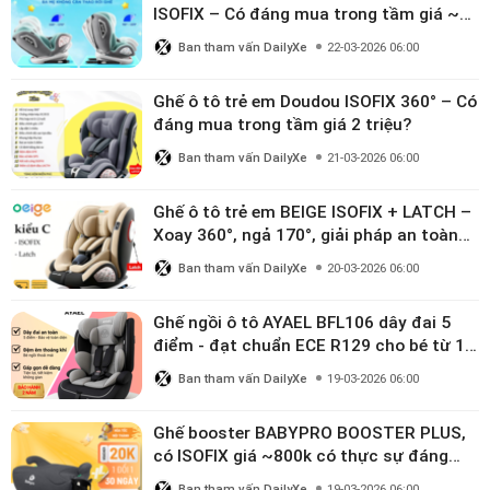
ISOFIX – Có đáng mua trong tầm giá ~3
triệu
Ban tham vấn DailyXe
22-03-2026 06:00
Ghế ô tô trẻ em Doudou ISOFIX 360° – Có
đáng mua trong tầm giá 2 triệu?
Ban tham vấn DailyXe
21-03-2026 06:00
Ghế ô tô trẻ em BEIGE ISOFIX + LATCH –
Xoay 360°, ngả 170°, giải pháp an toàn
linh hoạt cho bé 0–10 tuổi
Ban tham vấn DailyXe
20-03-2026 06:00
Ghế ngồi ô tô AYAEL BFL106 dây đai 5
điểm - đạt chuẩn ECE R129 cho bé từ 1–
10 tuổi
Ban tham vấn DailyXe
19-03-2026 06:00
Ghế booster BABYPRO BOOSTER PLUS,
có ISOFIX giá ~800k có thực sự đáng
mua?
Ban tham vấn DailyXe
19-03-2026 06:00