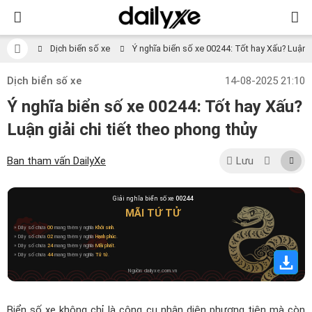
Dịch biển số xe
Ý nghĩa biển số xe 00244: Tốt hay Xấu? Luận gi
Dịch biển số xe
14-08-2025 21:10
Ý nghĩa biển số xe 00244: Tốt hay Xấu?
Luận giải chi tiết theo phong thủy
Ban tham vấn DailyXe
Lưu
Giải nghĩa biển số xe
00244
MÃI TỨ TỬ
» Dãy số chứa
00
mang thêm ý nghĩa
Khởi sinh
.
» Dãy số chứa
02
mang thêm ý nghĩa
Hạnh phúc
.
» Dãy số chứa
24
mang thêm ý nghĩa
Mãi phất
.
» Dãy số chứa
44
mang thêm ý nghĩa
Tứ tử
.
Nguồn: dailyxe.com.vn
Biển số xe không chỉ là công cụ nhận diện phương tiện mà còn