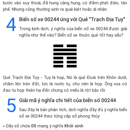
bước vào suy thoái, đã hung càng hung, có điềm phát điên, tàn
phế. Nhưng cũng thường sinh ra quái kiệt hoặc dị nhân.
4
Biển số xe 00244 ứng với Quẻ "Trạch Địa Tụy"
Trong kinh dịch, ý nghĩa của biển số xe 00244 được giải
nghĩa như thế nào? Biển số xe thuộc quẻ tốt hay xấu?
Quẻ Trạch Địa Tụy - Tụy là họp, Nó là quẻ Đoái trên Khôn dưới,
chầm lên trên đất, tức là nước tụ, cho nên là họp. Ông vua có
đạo tụ họp thiên hạ đến chưng có miếu là tột bậc rồi.
5
Giải mã ý nghĩa chi tiết của biển số 00244
Sau đây là bản phân tích, dịch nghĩa đầy đủ ý nghĩa biển
số xe 00244 theo từng cặp số phong thủy:
» Dãy số chứa
00
mang ý nghĩa
Khởi sinh