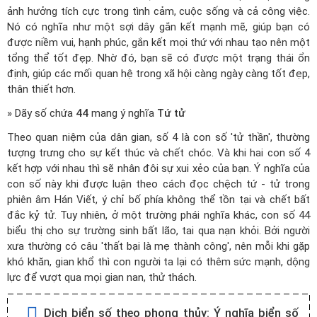
ảnh hưởng tích cực trong tình cảm, cuộc sống và cả công việc.
Nó có nghĩa như một sợi dây gắn kết mạnh mẽ, giúp bạn có
được niềm vui, hạnh phúc, gắn kết mọi thứ với nhau tạo nên một
tổng thể tốt đẹp. Nhờ đó, bạn sẽ có được một trạng thái ổn
định, giúp các mối quan hệ trong xã hội càng ngày càng tốt đẹp,
thân thiết hơn.
» Dãy số chứa
44
mang ý nghĩa
Tứ tử
Theo quan niệm của dân gian, số 4 là con số 'tử thần', thường
tượng trưng cho sự kết thúc và chết chóc. Và khi hai con số 4
kết hợp với nhau thì sẽ nhân đôi sự xui xẻo của bạn. Ý nghĩa của
con số này khi được luận theo cách đọc chệch tứ - tử trong
phiên âm Hán Viết, ý chỉ bố phía không thể tồn tại và chết bất
đắc kỷ tử. Tuy nhiên, ở một trường phái nghĩa khác, con số 44
biểu thị cho sự trường sinh bất lão, tai qua nạn khỏi. Bởi người
xưa thường có câu 'thất bại là mẹ thành công', nên mỗi khi gặp
khó khăn, gian khổ thì con người ta lại có thêm sức mạnh, dộng
lực để vượt qua mọi gian nan, thử thách.
Dịch biển số theo phong thủy:
Ý nghĩa biển số