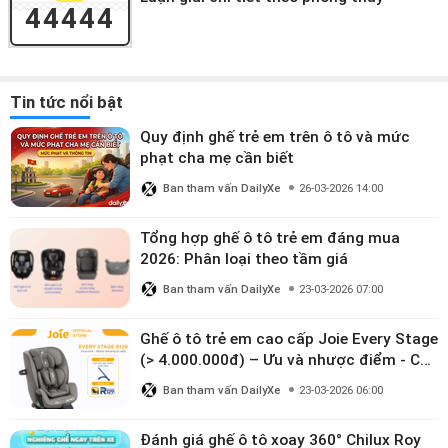
44444
Tin tức nổi bật
Quy định ghế trẻ em trên ô tô và mức
phạt cha mẹ cần biết
Ban tham vấn DailyXe
26-03-2026 14:00
Tổng hợp ghế ô tô trẻ em đáng mua
2026: Phân loại theo tầm giá
Ban tham vấn DailyXe
23-03-2026 07:00
Ghế ô tô trẻ em cao cấp Joie Every Stage
(> 4.000.000đ) – Ưu và nhược điểm - Có
đáng đầu tư cho bé từ 0–12 tuổi?
Ban tham vấn DailyXe
23-03-2026 06:00
Đánh giá ghế ô tô xoay 360° Chilux Roy