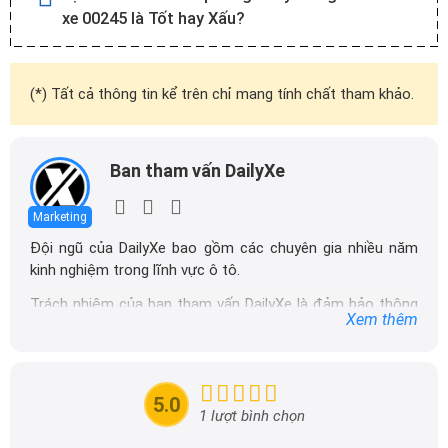
xe 00245 là Tốt hay Xấu?
(*) Tất cả thông tin kể trên chỉ mang tính chất tham khảo.
Ban tham vấn DailyXe
Marketing
Đội ngũ của DailyXe bao gồm các chuyên gia nhiều năm
kinh nghiệm trong lĩnh vực ô tô.
Trách nhiệm của ban tham vấn DailyXe là đảm bảo thông
Xem thêm
tin chính xác được đăng tải trên dailyxe.com.vn, thường
xuyên cập nhật thông tin mới về xe ô tô, thông tin khuyến
mãi của các hãng xe để người đọc có thể tiếp cận thông
tin nhanh chóng và dễ dàng hơn.
5.0
1 lượt bình chọn