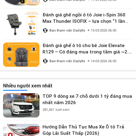
Đánh giá ghế ngồi ô tô Joie i-Spin 360
Max Thunder ISOFIX – lựa chọn “1 lần
dùng đến 12 năm” có đáng giá gần 9
Ban tham vấn DailyXe
15-03-2026 06:00
triệu?
Đánh giá ghế ô tô cho bé Joie Elevate
R129 – Có đáng mua trong tầm giá ~2.8
triệu?
Ban tham vấn DailyXe
14-03-2026 06:00
Nhiều người xem nhất
TOP 9 dòng xe 7 chỗ dưới 1 tỷ đáng mua
nhất năm 2026
281,361
lượt xem
Hướng Dẫn Thủ Tục Mua Xe Ô tô Trả
Góp Lãi Suất Thấp (2026)