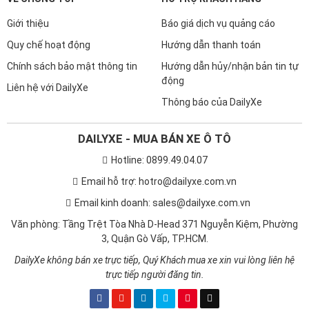
Giới thiệu
Báo giá dịch vụ quảng cáo
Quy chế hoạt động
Hướng dẫn thanh toán
Chính sách bảo mật thông tin
Hướng dẫn hủy/nhận bản tin tự
động
Liên hệ với DailyXe
Thông báo của DailyXe
DAILYXE - MUA BÁN XE Ô TÔ
Hotline: 0899.49.04.07
Email hỗ trợ: hotro@dailyxe.com.vn
Email kinh doanh: sales@dailyxe.com.vn
Văn phòng: Tầng Trệt Tòa Nhà D-Head 371 Nguyễn Kiệm, Phường
3, Quận Gò Vấp, TP.HCM.
DailyXe không bán xe trực tiếp, Quý Khách mua xe xin vui lòng liên hệ
trực tiếp người đăng tin.