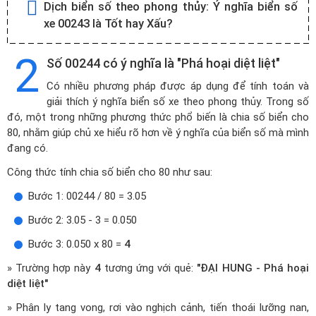
Dịch biển số theo phong thủy:
Ý nghĩa biển số
xe 00243 là Tốt hay Xấu?
2
Số 00244 có ý nghĩa là "Phá hoại diệt liệt"
Có nhiều phương pháp được áp dụng để tính toán và
giải thích ý nghĩa biển số xe theo phong thủy. Trong số
đó, một trong những phương thức phổ biến là chia số biển cho
80, nhằm giúp chủ xe hiểu rõ hơn về ý nghĩa của biển số mà mình
đang có.
Công thức tính chia số biển cho 80 như sau:
Bước 1: 00244 / 80 = 3.05
Bước 2: 3.05 - 3 = 0.050
Bước 3: 0.050 x 80 =
4
» Trường hợp này
4
tương ứng với quẻ:
"ĐẠI HUNG - Phá hoại
diệt liệt"
» Phân ly tang vong, rơi vào nghịch cảnh, tiến thoái lưỡng nan,