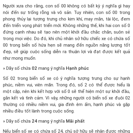
Người xưa cho rằng, con số 00 không có bất kỳ ý nghĩa gì hay
nói đến sự trống rỗng và vô sản. Tuy nhiên, con số 00 trong
phong thủy lại tượng trưng cho kim khí, may mắn, tài lộc, đem
đến triển vọng phát triển mới. Không những thế, khi hai con số 0
đứng cạnh nhau sẽ tạo nên một khởi đầu chắc chắn, suôn sẻ
trong mọi việc. Do đó, khi chủ nhân sở hữu chiếc xe có chứa số
00 trong biển số hứa hẹn sẽ mang đến nguồn năng lượng tốt
đẹp, sẽ giúp cuộc sống diễn ra thuận lợi và đạt được kết quả
như mong muốn.
» Dãy số chứa
02
mang ý nghĩa
Hạnh phúc
Số 02 trong biển số xe có ý nghĩa tượng trưng cho sự hạnh
phúc, niềm vui, viên mãn. Trong đó, số 2 có thể được hiểu là
một cặp, nên khi kết hợp với số 0 sẽ thể hiện một sự khởi đầu,
gắn kết và tình cảm. Vì vậy, những người có biển số xe đuôi 02
thường có nhiều niềm vui, gia đình êm ấm, hạnh phúc và gặp
nhiều điều tốt lành trong cuộc sống.
» Dãy số chứa
24
mang ý nghĩa
Mãi phất
Nếu biển số xe có chứa số 24, chủ sở hữu sẽ nhận được những