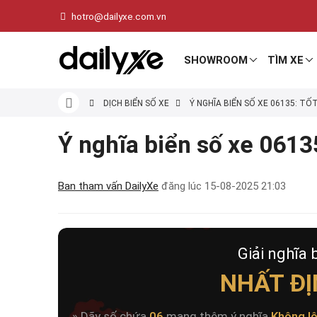
hotro@dailyxe.com.vn
SHOWROOM
TÌM XE
DỊCH BIỂN SỐ XE
Ý NGHĨA BIỂN SỐ XE 06135: TỐ
Ý nghĩa biển số xe 06135
Ban tham vấn DailyXe
đăng lúc
15-08-2025 21:03
Giải nghĩa 
NHẤT ĐỊ
» Dãy số chứa
06
mang thêm ý nghĩa
Không l