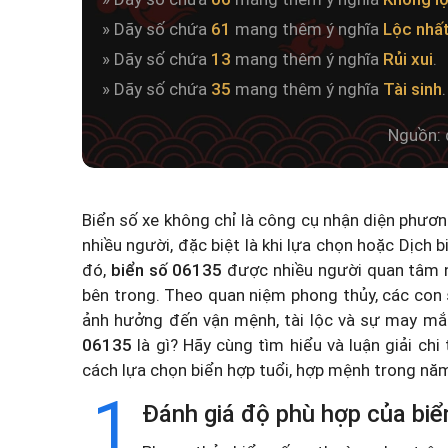
» Dãy số chứa
61
mang thêm ý nghĩa
Lộc nhấ
» Dãy số chứa
13
mang thêm ý nghĩa
Rủi xui
.
» Dãy số chứa
35
mang thêm ý nghĩa
Tài sinh
.
Nguồn: 
Biển số xe không chỉ là công cụ nhận diện phươ
nhiều người, đặc biệt là khi lựa chọn hoặc
Dịch b
đó,
biển số 06135
được nhiều người quan tâm n
bên trong. Theo quan niệm phong thủy, các con 
ảnh hưởng đến vận mệnh, tài lộc và sự may mắ
06135
là gì? Hãy cùng tìm hiểu và luận giải chi
cách lựa chọn biển hợp tuổi, hợp mệnh trong n
1
Đánh giá độ phù hợp của biể