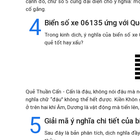
cạnh đó, chữ số 5 cũng đại diện cho ý nghĩa: m
cố gắng.
4
Biển số xe 06135 ứng với Qu
Trong kinh dịch, ý nghĩa của biển số x
quẻ tốt hay xấu?
Quẻ Thuần Cấn - Cấn là đậu, không nói đậu mà nói
nghĩa chữ “đậu” không thể hết được. Kiền Khôn 
ở trên hai khí Âm, Dương là vật động mà tiến lên, 
5
Giải mã ý nghĩa chi tiết của
Sau đây là bản phân tích, dịch nghĩa đ