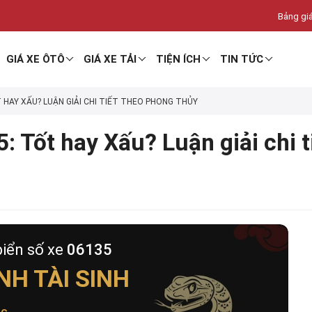
Bảng giá
GIÁ XE ÔTÔ
GIÁ XE TẢI
TIỆN ÍCH
TIN TỨC
T HAY XẤU? LUẬN GIẢI CHI TIẾT THEO PHONG THỦY
: Tốt hay Xấu? Luận giải chi 
biển số xe
06135
NH TÀI SINH
ộc
.