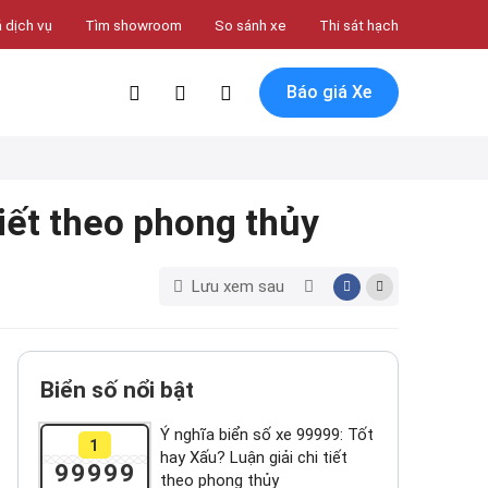
 dịch vụ
Tìm showroom
So sánh xe
Thi sát hạch
Báo giá Xe
tiết theo phong thủy
Lưu xem sau
Biển số nổi bật
Ý nghĩa biển số xe 99999: Tốt
1
hay Xấu? Luận giải chi tiết
99999
theo phong thủy