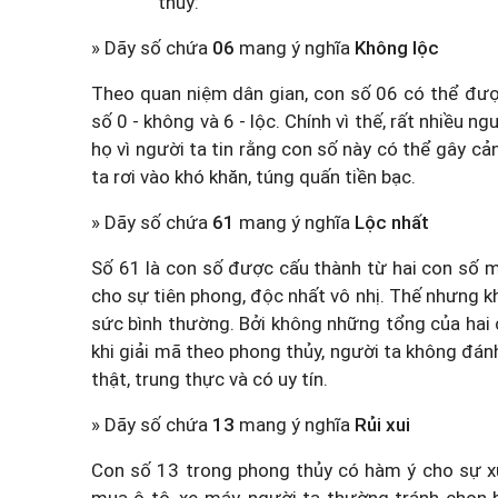
thủy:
» Dãy số chứa
06
mang ý nghĩa
Không lộc
Theo quan niệm dân gian, con số 06 có thể được
số 0 - không và 6 - lộc. Chính vì thế, rất nhiều n
họ vì người ta tin rằng con số này có thể gây c
ta rơi vào khó khăn, túng quấn tiền bạc.
» Dãy số chứa
61
mang ý nghĩa
Lộc nhất
Số 61 là con số được cấu thành từ hai con số ma
cho sự tiên phong, độc nhất vô nhị. Thế nhưng khi
sức bình thường. Bởi không những tổng của hai c
khi giải mã theo phong thủy, người ta không đánh
thật, trung thực và có uy tín.
» Dãy số chứa
13
mang ý nghĩa
Rủi xui
Con số 13 trong phong thủy có hàm ý cho sự xui