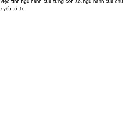
việc tính ngũ hành của từng con số, ngũ hành của chủ
c yếu tố đó.