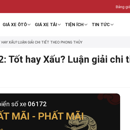
Bảng giá
GIÁ XE ÔTÔ
GIÁ XE TẢI
TIỆN ÍCH
TIN TỨC
T HAY XẤU? LUẬN GIẢI CHI TIẾT THEO PHONG THỦY
: Tốt hay Xấu? Luận giải chi 
biển số xe
06172
T MÃI - PHẤT MÃI
ộc
.