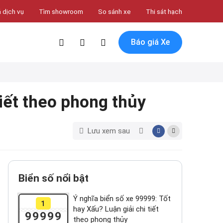
 dịch vụ
Tìm showroom
So sánh xe
Thi sát hạch
Báo giá Xe
tiết theo phong thủy
Lưu xem sau
Biển số nổi bật
Ý nghĩa biển số xe 99999: Tốt
1
hay Xấu? Luận giải chi tiết
99999
theo phong thủy