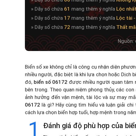
» Dãy số chứa
61
mang thêm ý nghĩa
Lộc nhấ
» Dãy số chứa
17
mang thêm ý nghĩa
Lộc tài 
» Dãy số chứa
72
mang thêm ý nghĩa
Thất mãi
Nguồn: 
Biển số xe không chỉ là công cụ nhận diện phươ
nhiều người, đặc biệt là khi lựa chọn hoặc
Dịch b
đó,
biển số 06172
được nhiều người quan tâm n
bên trong. Theo quan niệm phong thủy, các con 
ảnh hưởng đến vận mệnh, tài lộc và sự may mắ
06172
là gì? Hãy cùng tìm hiểu và luận giải chi
cách lựa chọn biển hợp tuổi, hợp mệnh trong n
1
Đánh giá độ phù hợp của biể