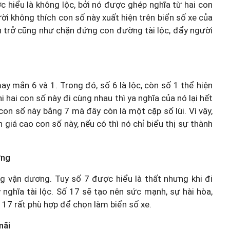
 hiểu là không lộc, bởi nó được ghép nghĩa từ hai con
gười không thích con số này xuất hiện trên biển số xe của
ản trở cũng như chặn đứng con đường tài lộc, đẩy người
y mắn 6 và 1. Trong đó, số 6 là lộc, còn số 1 thể hiện
 hai con số này đi cùng nhau thì ya nghĩa của nó lại hết
on số này bằng 7 mà đây còn là một cặp số lùi. Vì vậy,
 giá cao con số này, nếu có thì nó chỉ biểu thị sự thành
ợng
ng vận dương. Tuy số 7 được hiểu là thất nhưng khi đi
ý nghĩa tài lộc. Số 17 sẽ tạo nên sức mạnh, sự hài hòa,
ố 17 rất phù hợp để chọn làm biển số xe.
mãi