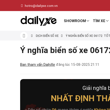
hotro@dailyxe.com.vn
SHOWROOM
TÌM XE
DỊCH BIỂN SỐ XE
Ý NGHĨA BIỂN SỐ XE 06172: TỐ
Ý nghĩa biển số xe 06172
Ban tham vấn DailyXe
đăng lúc
15-08-2025 21:11
Giải nghĩa 
NHẤT ĐỊNH THẤ
» Dãy số chứa
06
mang thêm ý nghĩa
Không l