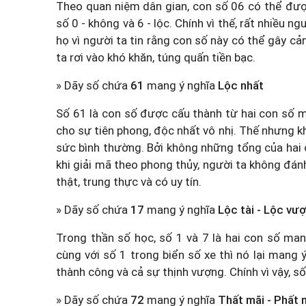
Theo quan niệm dân gian, con số 06 có thể được
số 0 - không và 6 - lộc. Chính vì thế, rất nhiều n
họ vì người ta tin rằng con số này có thể gây c
ta rơi vào khó khăn, túng quấn tiền bạc.
» Dãy số chứa
61
mang ý nghĩa
Lộc nhất
Số 61 là con số được cấu thành từ hai con số ma
cho sự tiên phong, độc nhất vô nhị. Thế nhưng khi
sức bình thường. Bởi không những tổng của hai c
khi giải mã theo phong thủy, người ta không đánh
thật, trung thực và có uy tín.
» Dãy số chứa
17
mang ý nghĩa
Lộc tài - Lộc vư
Trong thần số học, số 1 và 7 là hai con số ma
cùng với số 1 trong biển số xe thì nó lại mang 
thành công và cả sự thịnh vượng. Chính vì vậy, s
» Dãy số chứa
72
mang ý nghĩa
Thất mãi - Phất 