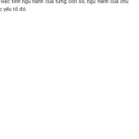
việc tính ngũ hành của từng con số, ngũ hành của chủ
c yếu tố đó.