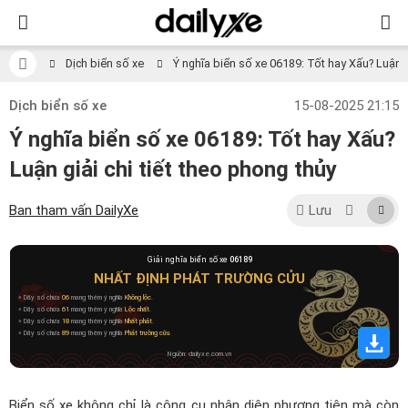
Dịch biển số xe
Ý nghĩa biển số xe 06189: Tốt hay Xấu? Luận gi
Dịch biển số xe
15-08-2025 21:15
Ý nghĩa biển số xe 06189: Tốt hay Xấu?
Luận giải chi tiết theo phong thủy
Ban tham vấn DailyXe
Lưu
Giải nghĩa biển số xe
06189
NHẤT ĐỊNH PHÁT TRƯỜNG CỬU
» Dãy số chứa
06
mang thêm ý nghĩa
Không lộc
.
» Dãy số chứa
61
mang thêm ý nghĩa
Lộc nhất
.
» Dãy số chứa
18
mang thêm ý nghĩa
Nhất phát
.
» Dãy số chứa
89
mang thêm ý nghĩa
Phát trường cửu
.
Nguồn: dailyxe.com.vn
Biển số xe không chỉ là công cụ nhận diện phương tiện mà còn