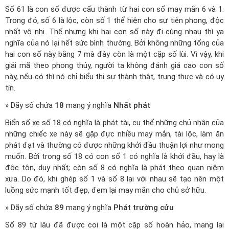
Số 61 là con số được cấu thành từ hai con số may mắn 6 và 1.
Trong đó, số 6 là lộc, còn số 1 thể hiện cho sự tiên phong, độc
nhất vô nhị. Thế nhưng khi hai con số này đi cùng nhau thì ya
nghĩa của nó lại hết sức bình thường. Bởi không những tổng của
hai con số này bằng 7 mà đây còn là một cặp số lùi. Vì vậy, khi
giải mã theo phong thủy, người ta không đánh giá cao con số
này, nếu có thì nó chỉ biểu thị sự thành thật, trung thực và có uy
tín.
» Dãy số chứa
18
mang ý nghĩa
Nhất phát
Biển số xe số 18 có nghĩa là phát tài, cụ thể những chủ nhân của
những chiếc xe này sẽ gặp đực nhiều may mắn, tài lộc, làm ăn
phát đạt và thường có được những khởi đầu thuận lợi như mong
muốn. Bởi trong số 18 có con số 1 có nghĩa là khởi đầu, hay là
độc tôn, duy nhất; còn số 8 có nghĩa là phát theo quan niệm
xưa. Do đó, khi ghép số 1 và số 8 lại với nhau sẽ tạo nên một
luồng sức mạnh tốt đẹp, đem lại may mắn cho chủ sở hữu.
» Dãy số chứa
89
mang ý nghĩa
Phát trường cửu
Số 89 từ lâu đã được coi là một cặp số hoàn hảo, mang lại