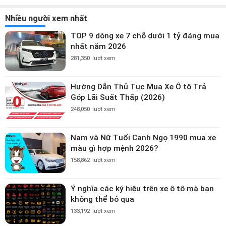
Nhiều người xem nhất
TOP 9 dòng xe 7 chỗ dưới 1 tỷ đáng mua
nhất năm 2026
281,350
lượt xem
Hướng Dẫn Thủ Tục Mua Xe Ô tô Trả
Góp Lãi Suất Thấp (2026)
248,050
lượt xem
Nam và Nữ Tuổi Canh Ngọ 1990 mua xe
màu gì hợp mệnh 2026?
158,862
lượt xem
Ý nghĩa các ký hiệu trên xe ô tô mà bạn
không thể bỏ qua
133,192
lượt xem