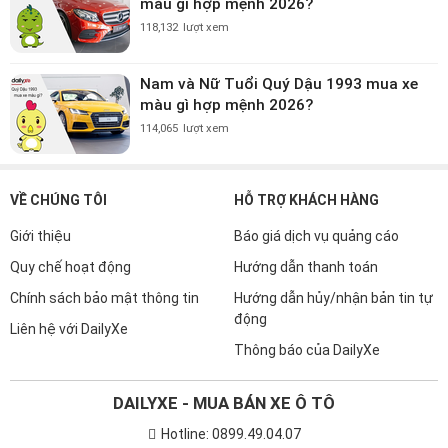
màu gì hợp mệnh 2026?
118,132
lượt xem
Nam và Nữ Tuổi Quý Dậu 1993 mua xe
màu gì hợp mệnh 2026?
114,065
lượt xem
VỀ CHÚNG TÔI
HỖ TRỢ KHÁCH HÀNG
Giới thiệu
Báo giá dịch vụ quảng cáo
Quy chế hoạt động
Hướng dẫn thanh toán
Chính sách bảo mật thông tin
Hướng dẫn hủy/nhận bản tin tự
động
Liên hệ với DailyXe
Thông báo của DailyXe
DAILYXE - MUA BÁN XE Ô TÔ
Hotline: 0899.49.04.07