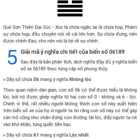
Quẻ Sơn Thiên Đại Súc - Xúc là chứa ngăn, lại là chứa họp, Phàm
sự chứa họp, đều chuyên nói về cái lớn hơn. Sự chứa đựng, nên
được chính đạo, cho nên nói là lợi về sự chính.
5
Giải mã ý nghĩa chi tiết của biển số 06189
Sau đây là bản phân tích, dịch nghĩa đầy đủ ý nghĩa biển
số xe 06189 theo từng cặp số phong thủy:
» Dãy số chứa
06
mang ý nghĩa
Không lộc
Theo quan niệm dân gian, con số 06 có thể được hiểu là không
lộc, bởi nó được ghép nghĩa từ hai con số 0 - không và 6 - lộc.
Chính vì thế, rất nhiều người không thích con số này xuất hiện
trên biển số xe của họ vì người ta tin rằng con số này có thể gây
cản trở cũng như chặn đứng con đường tài lộc, đẩy người ta rơi
vào khó khăn, túng quấn tiền bạc.
» Dãy số chứa
61
mang ý nghĩa
Lộc nhất