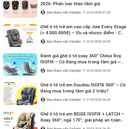
2026: Phân loại theo tầm giá
Ban tham vấn DailyXe
23-03-2026 07:00
Ghế ô tô trẻ em cao cấp Joie Every Stage
(> 4.000.000đ) – Ưu và nhược điểm - Có
đáng đầu tư cho bé từ 0–12 tuổi?
Ban tham vấn DailyXe
23-03-2026 06:00
Đánh giá ghế ô tô xoay 360° Chilux Roy
ISOFIX – Có đáng mua trong tầm giá ~3
triệu
Ban tham vấn DailyXe
22-03-2026 06:00
Ghế ô tô trẻ em Doudou ISOFIX 360° – Có
đáng mua trong tầm giá 2 triệu?
Ban tham vấn DailyXe
21-03-2026 06:00
Ghế ô tô trẻ em BEIGE ISOFIX + LATCH –
Xoay 360°, ngả 170°, giải pháp an toàn
linh hoạt cho bé 0–10 tuổi
Ban tham vấn DailyXe
20-03-2026 06:00