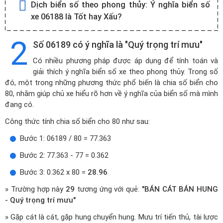
Dịch biển số theo phong thủy:
Ý nghĩa biển số
xe 06188 là Tốt hay Xấu?
2
Số 06189 có ý nghĩa là "Quý trọng trí mưu"
Có nhiều phương pháp được áp dụng để tính toán và
giải thích ý nghĩa biển số xe theo phong thủy. Trong số
đó, một trong những phương thức phổ biến là chia số biển cho
80, nhằm giúp chủ xe hiểu rõ hơn về ý nghĩa của biển số mà mình
đang có.
Công thức tính chia số biển cho 80 như sau:
Bước 1: 06189 / 80 = 77.363
Bước 2: 77.363 - 77 = 0.362
Bước 3: 0.362 x 80 =
28.96
» Trường hợp này
29
tương ứng với quẻ:
"BÁN CÁT BÁN HUNG
- Quý trọng trí mưu"
» Gặp cát là cát, gặp hung chuyển hung. Mưu trí tiến thủ, tài lược