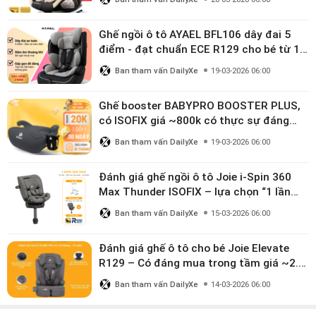
Ghế ngồi ô tô AYAEL BFL106 dây đai 5
điểm - đạt chuẩn ECE R129 cho bé từ 1–
10 tuổi
Ban tham vấn DailyXe
19-03-2026 06:00
Ghế booster BABYPRO BOOSTER PLUS,
có ISOFIX giá ~800k có thực sự đáng
mua?
Ban tham vấn DailyXe
19-03-2026 06:00
Đánh giá ghế ngồi ô tô Joie i-Spin 360
Max Thunder ISOFIX – lựa chọn “1 lần
dùng đến 12 năm” có đáng giá gần 9
Ban tham vấn DailyXe
15-03-2026 06:00
triệu?
Đánh giá ghế ô tô cho bé Joie Elevate
R129 – Có đáng mua trong tầm giá ~2.8
triệu?
Ban tham vấn DailyXe
14-03-2026 06:00