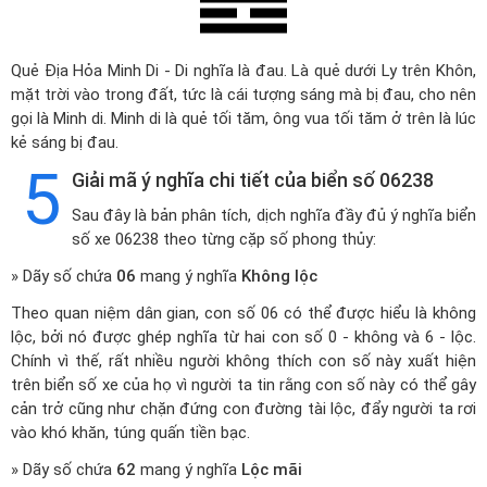
Quẻ Địa Hỏa Minh Di - Di nghĩa là đau. Là quẻ dưới Ly trên Khôn,
mặt trời vào trong đất, tức là cái tượng sáng mà bị đau, cho nên
gọi là Minh di. Minh di là quẻ tối tăm, ông vua tối tăm ở trên là lúc
kẻ sáng bị đau.
5
Giải mã ý nghĩa chi tiết của biển số 06238
Sau đây là bản phân tích, dịch nghĩa đầy đủ ý nghĩa biển
số xe 06238 theo từng cặp số phong thủy:
» Dãy số chứa
06
mang ý nghĩa
Không lộc
Theo quan niệm dân gian, con số 06 có thể được hiểu là không
lộc, bởi nó được ghép nghĩa từ hai con số 0 - không và 6 - lộc.
Chính vì thế, rất nhiều người không thích con số này xuất hiện
trên biển số xe của họ vì người ta tin rằng con số này có thể gây
cản trở cũng như chặn đứng con đường tài lộc, đẩy người ta rơi
vào khó khăn, túng quấn tiền bạc.
» Dãy số chứa
62
mang ý nghĩa
Lộc mãi