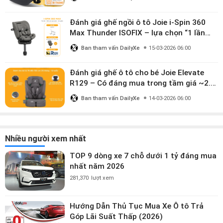
Đánh giá ghế ngồi ô tô Joie i-Spin 360
Max Thunder ISOFIX – lựa chọn “1 lần
dùng đến 12 năm” có đáng giá gần 9
Ban tham vấn DailyXe
15-03-2026 06:00
triệu?
Đánh giá ghế ô tô cho bé Joie Elevate
R129 – Có đáng mua trong tầm giá ~2.8
triệu?
Ban tham vấn DailyXe
14-03-2026 06:00
Nhiều người xem nhất
TOP 9 dòng xe 7 chỗ dưới 1 tỷ đáng mua
nhất năm 2026
281,370
lượt xem
Hướng Dẫn Thủ Tục Mua Xe Ô tô Trả
Góp Lãi Suất Thấp (2026)