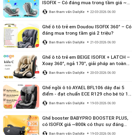
ISOFIX – Có đáng mua trong tầm giá ~3
triệu
Ban tham vấn DailyXe
22-03-2026 06:00
Ghế ô tô trẻ em Doudou ISOFIX 360° – Có
đáng mua trong tầm giá 2 triệu?
Ban tham vấn DailyXe
21-03-2026 06:00
Ghế ô tô trẻ em BEIGE ISOFIX + LATCH –
Xoay 360°, ngả 170°, giải pháp an toàn
linh hoạt cho bé 0–10 tuổi
Ban tham vấn DailyXe
20-03-2026 06:00
Ghế ngồi ô tô AYAEL BFL106 dây đai 5
điểm - đạt chuẩn ECE R129 cho bé từ 1–
10 tuổi
Ban tham vấn DailyXe
19-03-2026 06:00
Ghế booster BABYPRO BOOSTER PLUS,
có ISOFIX giá ~800k có thực sự đáng
mua?
Ban tham vấn DailyXe
19-03-2026 06:00