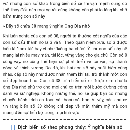
với những con số khác trong biển số xe thì vận mệnh cũng có
thể thay đổi, nên mọi người cũng không cần phải lo lắng khi nhỡ
bấm trúng con số này.
» Dãy số chứa
38
mang ý nghĩa
Ông Địa nhỏ
Khi luận nghĩa của con số 38, người ta thường xét nghĩa của các
con số cấu thành nó là 3 và 8. Theo quan niệm xưa, số 3 được
hiểu là 'tam tài' hay ví như 'kiềng ba chân'. Ý chỉ con số này sẽ
mang lại nhiều may mắn, tài lộc, vững vàng cho gia chủ. Còn số 8
cũng vậy, nó cũng thể hiện sự phát triển về tài vận, sự thành
công và thịnh vượng. Do đó, khi hai con số này xuất hiện cùng
nhau, cặp số này như được nhân thêm khí tài, trở thành một con
số đẹp hoàn hảo. Con số 38 trên biển số xe được xem như là
ông Địa nhỏ phù trợ cho mọi chủ xe trên mỗi bước đường công
danh và sự nghiệp. Không những thế, nó sẽ giúp bạn có những
chuyến hành trình an toàn và thoải mái hơn. Vì vậy, các chủ xe
tin rằng biển số 38 không chỉ đẹp về mặt thẩm mỹ mà còn
mang đến sự tiến bộ trong mọi lĩnh vực.
Dịch biển số theo phong thủy:
Ý nghĩa biển số