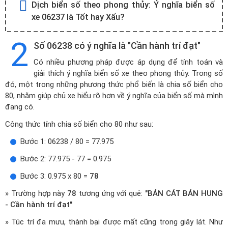
Dịch biển số theo phong thủy:
Ý nghĩa biển số
xe 06237 là Tốt hay Xấu?
2
Số 06238 có ý nghĩa là "Cần hành trí đạt"
Có nhiều phương pháp được áp dụng để tính toán và
giải thích ý nghĩa biển số xe theo phong thủy. Trong số
đó, một trong những phương thức phổ biến là chia số biển cho
80, nhằm giúp chủ xe hiểu rõ hơn về ý nghĩa của biển số mà mình
đang có.
Công thức tính chia số biển cho 80 như sau:
Bước 1: 06238 / 80 = 77.975
Bước 2: 77.975 - 77 = 0.975
Bước 3: 0.975 x 80 =
78
» Trường hợp này
78
tương ứng với quẻ:
"BÁN CÁT BÁN HUNG
- Cần hành trí đạt"
» Túc trí đa mưu, thành bại được mất cũng trong giây lát. Như