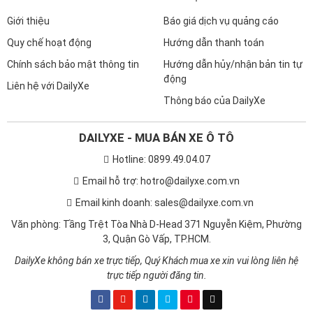
Giới thiệu
Báo giá dịch vụ quảng cáo
Quy chế hoạt động
Hướng dẫn thanh toán
Chính sách bảo mật thông tin
Hướng dẫn hủy/nhận bản tin tự
động
Liên hệ với DailyXe
Thông báo của DailyXe
DAILYXE - MUA BÁN XE Ô TÔ
Hotline: 0899.49.04.07
Email hỗ trợ: hotro@dailyxe.com.vn
Email kinh doanh: sales@dailyxe.com.vn
Văn phòng: Tầng Trệt Tòa Nhà D-Head 371 Nguyễn Kiệm, Phường
3, Quận Gò Vấp, TP.HCM.
DailyXe không bán xe trực tiếp, Quý Khách mua xe xin vui lòng liên hệ
trực tiếp người đăng tin.