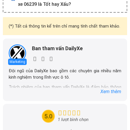
xe 06239 là Tốt hay Xấu?
(*) Tất cả thông tin kể trên chỉ mang tính chất tham khảo.
Ban tham vấn DailyXe
Marketing
Đội ngũ của DailyXe bao gồm các chuyên gia nhiều năm
kinh nghiệm trong lĩnh vực ô tô.
Trách nhiệm của ban tham vấn DailyXe là đảm bảo thông
Xem thêm
tin chính xác được đăng tải trên dailyxe.com.vn, thường
xuyên cập nhật thông tin mới về xe ô tô, thông tin khuyến
mãi của các hãng xe để người đọc có thể tiếp cận thông
tin nhanh chóng và dễ dàng hơn.
5.0
1 lượt bình chọn