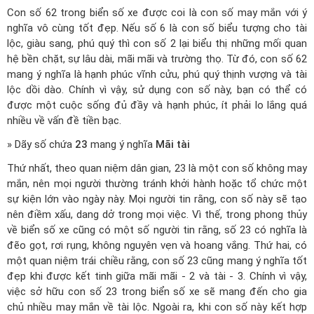
Con số 62 trong biển số xe được coi là con số may mắn với ý
nghĩa vô cùng tốt đẹp. Nếu số 6 là con số biểu tượng cho tài
lộc, giàu sang, phú quý thì con số 2 lại biểu thị những mối quan
hệ bền chặt, sự lâu dài, mãi mãi và trường thọ. Từ đó, con số 62
mang ý nghĩa là hạnh phúc vĩnh cửu, phú quý thịnh vượng và tài
lộc dồi dào. Chính vì vậy, sử dụng con số này, bạn có thể có
được một cuộc sống đủ đầy và hạnh phúc, ít phải lo lắng quá
nhiều về vấn đề tiền bạc.
» Dãy số chứa
23
mang ý nghĩa
Mãi tài
Thứ nhất, theo quan niệm dân gian, 23 là một con số không may
mắn, nên mọi người thường tránh khởi hành hoặc tổ chức một
sự kiện lớn vào ngày này. Mọi người tin rằng, con số này sẽ tạo
nên điềm xấu, dang dở trong mọi việc. Vì thế, trong phong thủy
về biển số xe cũng có một số người tin rằng, số 23 có nghĩa là
đẽo gọt, rơi rụng, không nguyên vẹn và hoang vắng. Thứ hai, có
một quan niệm trái chiều rằng, con số 23 cũng mang ý nghĩa tốt
đẹp khi được kết tinh giữa mãi mãi - 2 và tài - 3. Chính vì vậy,
việc sở hữu con số 23 trong biển số xe sẽ mang đến cho gia
chủ nhiều may mắn về tài lộc. Ngoài ra, khi con số này kết hợp