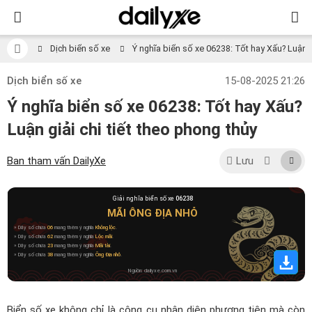
Dịch biển số xe
Ý nghĩa biển số xe 06238: Tốt hay Xấu? Luận gi
Dịch biển số xe
15-08-2025 21:26
Ý nghĩa biển số xe 06238: Tốt hay Xấu?
Luận giải chi tiết theo phong thủy
Ban tham vấn DailyXe
Lưu
Giải nghĩa biển số xe
06238
MÃI ÔNG ĐỊA NHỎ
» Dãy số chứa
06
mang thêm ý nghĩa
Không lộc
.
» Dãy số chứa
62
mang thêm ý nghĩa
Lộc mãi
.
» Dãy số chứa
23
mang thêm ý nghĩa
Mãi tài
.
» Dãy số chứa
38
mang thêm ý nghĩa
Ông Địa nhỏ
.
Nguồn: dailyxe.com.vn
Biển số xe không chỉ là công cụ nhận diện phương tiện mà còn