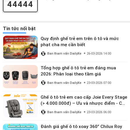
44444
Tin tức nổi bật
Quy định ghế trẻ em trên ô tô và mức
phạt cha mẹ cần biết
Ban tham vấn DailyXe
26-03-2026 14:00
Tổng hợp ghế ô tô trẻ em đáng mua
2026: Phân loại theo tầm giá
Ban tham vấn DailyXe
23-03-2026 07:00
Ghế ô tô trẻ em cao cấp Joie Every Stage
(> 4.000.000đ) – Ưu và nhược điểm - Có
đáng đầu tư cho bé từ 0–12 tuổi?
Ban tham vấn DailyXe
23-03-2026 06:00
Đánh giá ghế ô tô xoay 360° Chilux Roy