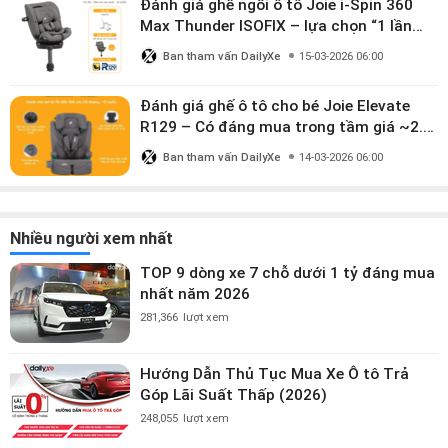
Đánh giá ghế ngồi ô tô Joie i-Spin 360
Max Thunder ISOFIX – lựa chọn “1 lần
dùng đến 12 năm” có đáng giá gần 9
Ban tham vấn DailyXe
15-03-2026 06:00
triệu?
Đánh giá ghế ô tô cho bé Joie Elevate
R129 – Có đáng mua trong tầm giá ~2.8
triệu?
Ban tham vấn DailyXe
14-03-2026 06:00
Nhiều người xem nhất
TOP 9 dòng xe 7 chỗ dưới 1 tỷ đáng mua
nhất năm 2026
281,366
lượt xem
Hướng Dẫn Thủ Tục Mua Xe Ô tô Trả
Góp Lãi Suất Thấp (2026)
248,055
lượt xem