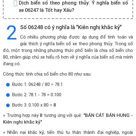
Dịch biển số theo phong thủy:
Ý nghĩa biển số
xe 06247 là Tốt hay Xấu?
2
Số 06248 có ý nghĩa là "Kiên nghị khắc kỷ"
Có nhiều phương pháp được áp dụng để tính toán và
giải thích ý nghĩa biển số xe theo phong thủy. Trong số
đó, một trong những phương thức phổ biến là chia số biển cho
80, nhằm giúp chủ xe hiểu rõ hơn về ý nghĩa của biển số mà mình
đang có.
Công thức tính chia số biển cho 80 như sau:
Bước 1: 06248 / 80 = 78.1
Bước 2: 78.1 - 78 = 0.100
Bước 3: 0.100 x 80 =
8
» Trường hợp này
8
tương ứng với quẻ:
"BÁN CÁT BÁN HUNG -
Kiên nghị khắc kỷ"
» Nhẫn nại khắc kỷ, tiến thủ tu thân thành đại nghiệp, ngoài