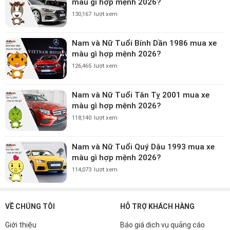
màu gì hợp mệnh 2026?
130,167
lượt xem
Nam và Nữ Tuổi Bính Dần 1986 mua xe
màu gì hợp mệnh 2026?
126,465
lượt xem
Nam và Nữ Tuổi Tân Tỵ 2001 mua xe
màu gì hợp mệnh 2026?
118,140
lượt xem
Nam và Nữ Tuổi Quý Dậu 1993 mua xe
màu gì hợp mệnh 2026?
114,073
lượt xem
VỀ CHÚNG TÔI
HỖ TRỢ KHÁCH HÀNG
Giới thiệu
Báo giá dịch vụ quảng cáo