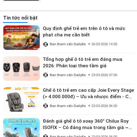
Tin tức nổi bật
Quy định ghế trẻ em trên ô tô và mức
phạt cha mẹ cần biết
Ban tham vấn DailyXe
26-03-2026 14:00
Tổng hợp ghế ô tô trẻ em đáng mua
2026: Phân loại theo tầm giá
Ban tham vấn DailyXe
23-03-2026 07:00
Ghế ô tô trẻ em cao cấp Joie Every Stage
(> 4.000.000đ) – Ưu và nhược điểm - Có
đáng đầu tư cho bé từ 0–12 tuổi?
Ban tham vấn DailyXe
23-03-2026 06:00
Đánh giá ghế ô tô xoay 360° Chilux Roy
ISOFIX – Có đáng mua trong tầm giá ~3
triệu
Ban tham vấn DailyXe
22-03-2026 06:00