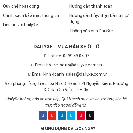
Quy chế hoạt động
Hướng dẫn thanh toán
Chính sách bảo mật thông tin
Hướng dẫn hủy/nhận bản tin tự
động
Liên hệ với DailyXe
Thông báo của DailyXe
DAILYXE - MUA BÁN XE Ô TÔ
Hotline: 0899.49.04.07
Email hỗ trợ: hotro@dailyxe.com.vn
Email kinh doanh: sales@dailyxe.com.vn
Văn phòng: Tầng Trệt Tòa Nhà D-Head 371 Nguyễn Kiệm, Phường
3, Quận Gò Vấp, TP.HCM.
DailyXe không bán xe trực tiếp, Quý Khách mua xe xin vui lòng liên hệ
trực tiếp người đăng tin.
TẢI ỨNG DỤNG DAILYXE NGAY