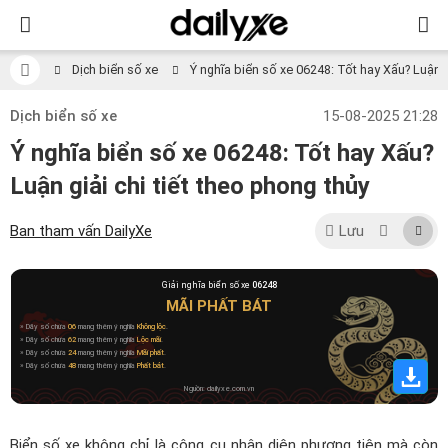
Dịch biển số xe
Ý nghĩa biển số xe 06248: Tốt hay Xấu? Luận gi
Dịch biển số xe
15-08-2025 21:28
Ý nghĩa biển số xe 06248: Tốt hay Xấu?
Luận giải chi tiết theo phong thủy
Ban tham vấn DailyXe
Lưu
Giải nghĩa biển số xe
06248
MÃI PHẤT BÁT
» Dãy số chứa
06
mang thêm ý nghĩa
Không lộc
.
» Dãy số chứa
62
mang thêm ý nghĩa
Lộc mãi
.
» Dãy số chứa
24
mang thêm ý nghĩa
Mãi phất
.
» Dãy số chứa
48
mang thêm ý nghĩa
Phất bát
.
Nguồn: dailyxe.com.vn
Biển số xe không chỉ là công cụ nhận diện phương tiện mà còn