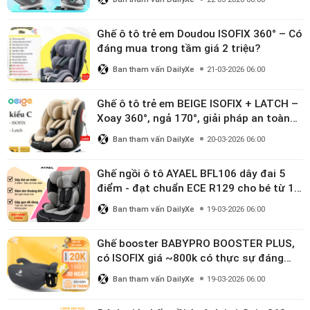
Ghế ô tô trẻ em Doudou ISOFIX 360° – Có
đáng mua trong tầm giá 2 triệu?
Ban tham vấn DailyXe
21-03-2026 06:00
Ghế ô tô trẻ em BEIGE ISOFIX + LATCH –
Xoay 360°, ngả 170°, giải pháp an toàn
linh hoạt cho bé 0–10 tuổi
Ban tham vấn DailyXe
20-03-2026 06:00
Ghế ngồi ô tô AYAEL BFL106 dây đai 5
điểm - đạt chuẩn ECE R129 cho bé từ 1–
10 tuổi
Ban tham vấn DailyXe
19-03-2026 06:00
Ghế booster BABYPRO BOOSTER PLUS,
có ISOFIX giá ~800k có thực sự đáng
mua?
Ban tham vấn DailyXe
19-03-2026 06:00