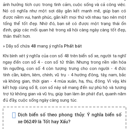
ảnh hưởng tích cực trong tình cảm, cuộc sống và cả công việc.
Nó có nghĩa như một sợi dây gắn kết mạnh mẽ, giúp bạn có
được niềm vui, hạnh phúc, gắn kết mọi thứ với nhau tạo nên một
tổng thể tốt đẹp. Nhờ đó, bạn sẽ có được một trạng thái ổn
định, giúp các mối quan hệ trong xã hội càng ngày càng tốt đẹp,
thân thiết hơn.
» Dãy số chứa
48
mang ý nghĩa
Phất bát
Khi bình xét ý nghĩa của con số 48 trên biển số xe, người ta nghĩ
ngay đến con số 4 - con số tử thần. Nhưng trong nền văn hóa
tín ngưỡng, con số 4 còn tượng trưng cho con người - 4 đức
tính cần, kiệm, liêm, chính; vũ trụ - 4 hướng đông, tây, nam, bắc
và không gian, thời gian - 4 mùa xuân, hạ, thu, đông. Vì vậy, khi
kết hợp cùng số 8, con số này sẽ mang đến sự phù hộ và tương
trợ từ không gian và vũ trụ, giúp bạn làm ăn phát đạt, quanh năm
đủ đầy, cuộc sống ngày càng sung túc.
Dịch biển số theo phong thủy:
Ý nghĩa biển số
xe 06249 là Tốt hay Xấu?