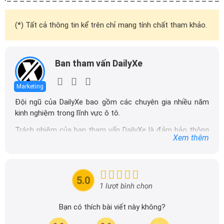
(*) Tất cả thông tin kể trên chỉ mang tính chất tham khảo.
Ban tham vấn DailyXe
Marketing
Đội ngũ của DailyXe bao gồm các chuyên gia nhiều năm
kinh nghiệm trong lĩnh vực ô tô.
Trách nhiệm của ban tham vấn DailyXe là đảm bảo thông
Xem thêm
tin chính xác được đăng tải trên dailyxe.com.vn, thường
xuyên cập nhật thông tin mới về xe ô tô, thông tin khuyến
mãi của các hãng xe để người đọc có thể tiếp cận thông
tin nhanh chóng và dễ dàng hơn.
5.0
1 lượt bình chọn
Bạn có thích bài viết này không?