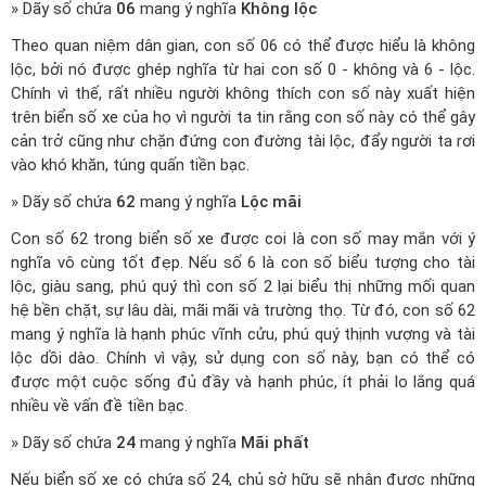
» Dãy số chứa
06
mang ý nghĩa
Không lộc
Theo quan niệm dân gian, con số 06 có thể được hiểu là không
lộc, bởi nó được ghép nghĩa từ hai con số 0 - không và 6 - lộc.
Chính vì thế, rất nhiều người không thích con số này xuất hiện
trên biển số xe của họ vì người ta tin rằng con số này có thể gây
cản trở cũng như chặn đứng con đường tài lộc, đẩy người ta rơi
vào khó khăn, túng quấn tiền bạc.
» Dãy số chứa
62
mang ý nghĩa
Lộc mãi
Con số 62 trong biển số xe được coi là con số may mắn với ý
nghĩa vô cùng tốt đẹp. Nếu số 6 là con số biểu tượng cho tài
lộc, giàu sang, phú quý thì con số 2 lại biểu thị những mối quan
hệ bền chặt, sự lâu dài, mãi mãi và trường thọ. Từ đó, con số 62
mang ý nghĩa là hạnh phúc vĩnh cửu, phú quý thịnh vượng và tài
lộc dồi dào. Chính vì vậy, sử dụng con số này, bạn có thể có
được một cuộc sống đủ đầy và hạnh phúc, ít phải lo lắng quá
nhiều về vấn đề tiền bạc.
» Dãy số chứa
24
mang ý nghĩa
Mãi phất
Nếu biển số xe có chứa số 24, chủ sở hữu sẽ nhận được những