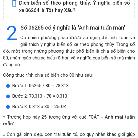
Dịch biển số theo phong thủy:
Ý nghĩa biển số
xe 06264 là Tốt hay Xấu?
2
Số 06265 có ý nghĩa là "Anh mại tuấn mẫn"
Có nhiều phương pháp được áp dụng để tính toán và
giải thích ý nghĩa biển số xe theo phong thủy. Trong số
đó, một trong những phương thức phổ biến là chia số biển cho
80, nhằm giúp chủ xe hiểu rõ hơn về ý nghĩa của biển số mà mình
đang có.
Công thức tính chia số biển cho 80 như sau:
Bước 1: 06265 / 80 = 78.313
Bước 2: 78.313 - 78 = 0.313
Bước 3: 0.313 x 80 =
25.04
» Trường hợp này
25
tương ứng với quẻ:
"CÁT - Anh mại tuấn
mẫn"
» Con gái xinh đẹp, con trai tuấn tú, có quý nhân khác giới giúp