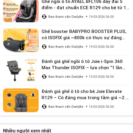
Ghế ngồi ô tô AYAEL BFL106 dây đai 5
điểm - đạt chuẩn ECE R129 cho bé từ 1–
10 tuổi
Ban tham vấn DailyXe
19-03-2026 06:00
Ghế booster BABYPRO BOOSTER PLUS,
có ISOFIX giá ~800k có thực sự đáng
mua?
Ban tham vấn DailyXe
19-03-2026 06:00
Đánh giá ghế ngồi ô tô Joie i-Spin 360
Max Thunder ISOFIX – lựa chọn “1 lần
dùng đến 12 năm” có đáng giá gần 9
Ban tham vấn DailyXe
15-03-2026 06:00
triệu?
Đánh giá ghế ô tô cho bé Joie Elevate
R129 – Có đáng mua trong tầm giá ~2.8
triệu?
Ban tham vấn DailyXe
14-03-2026 06:00
Nhiều người xem nhất