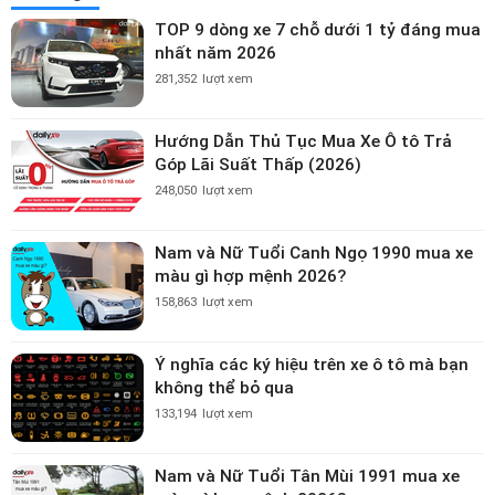
TOP 9 dòng xe 7 chỗ dưới 1 tỷ đáng mua
nhất năm 2026
281,352
lượt xem
Hướng Dẫn Thủ Tục Mua Xe Ô tô Trả
Góp Lãi Suất Thấp (2026)
248,050
lượt xem
Nam và Nữ Tuổi Canh Ngọ 1990 mua xe
màu gì hợp mệnh 2026?
158,863
lượt xem
Ý nghĩa các ký hiệu trên xe ô tô mà bạn
không thể bỏ qua
133,194
lượt xem
Nam và Nữ Tuổi Tân Mùi 1991 mua xe