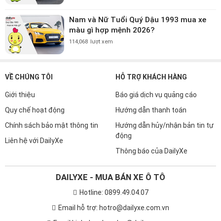
Nam và Nữ Tuổi Quý Dậu 1993 mua xe
màu gì hợp mệnh 2026?
114,068
lượt xem
VỀ CHÚNG TÔI
HỖ TRỢ KHÁCH HÀNG
Giới thiệu
Báo giá dịch vụ quảng cáo
Quy chế hoạt động
Hướng dẫn thanh toán
Chính sách bảo mật thông tin
Hướng dẫn hủy/nhận bản tin tự
động
Liên hệ với DailyXe
Thông báo của DailyXe
DAILYXE - MUA BÁN XE Ô TÔ
Hotline: 0899.49.04.07
Email hỗ trợ: hotro@dailyxe.com.vn