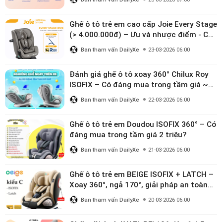
Ghế ô tô trẻ em cao cấp Joie Every Stage
(> 4.000.000đ) – Ưu và nhược điểm - Có
đáng đầu tư cho bé từ 0–12 tuổi?
Ban tham vấn DailyXe
23-03-2026 06:00
Đánh giá ghế ô tô xoay 360° Chilux Roy
ISOFIX – Có đáng mua trong tầm giá ~3
triệu
Ban tham vấn DailyXe
22-03-2026 06:00
Ghế ô tô trẻ em Doudou ISOFIX 360° – Có
đáng mua trong tầm giá 2 triệu?
Ban tham vấn DailyXe
21-03-2026 06:00
Ghế ô tô trẻ em BEIGE ISOFIX + LATCH –
Xoay 360°, ngả 170°, giải pháp an toàn
linh hoạt cho bé 0–10 tuổi
Ban tham vấn DailyXe
20-03-2026 06:00