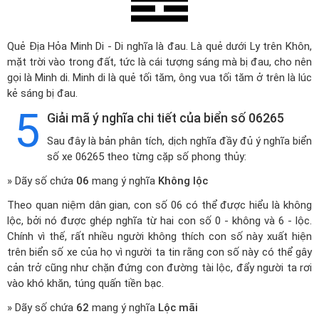
Quẻ Địa Hỏa Minh Di - Di nghĩa là đau. Là quẻ dưới Ly trên Khôn,
mặt trời vào trong đất, tức là cái tượng sáng mà bị đau, cho nên
gọi là Minh di. Minh di là quẻ tối tăm, ông vua tối tăm ở trên là lúc
kẻ sáng bị đau.
5
Giải mã ý nghĩa chi tiết của biển số 06265
Sau đây là bản phân tích, dịch nghĩa đầy đủ ý nghĩa biển
số xe 06265 theo từng cặp số phong thủy:
» Dãy số chứa
06
mang ý nghĩa
Không lộc
Theo quan niệm dân gian, con số 06 có thể được hiểu là không
lộc, bởi nó được ghép nghĩa từ hai con số 0 - không và 6 - lộc.
Chính vì thế, rất nhiều người không thích con số này xuất hiện
trên biển số xe của họ vì người ta tin rằng con số này có thể gây
cản trở cũng như chặn đứng con đường tài lộc, đẩy người ta rơi
vào khó khăn, túng quấn tiền bạc.
» Dãy số chứa
62
mang ý nghĩa
Lộc mãi