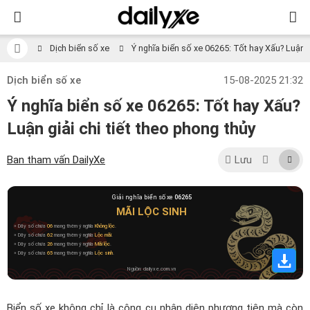
Dịch biển số xe
Ý nghĩa biển số xe 06265: Tốt hay Xấu? Luận gi
Dịch biển số xe
15-08-2025 21:32
Ý nghĩa biển số xe 06265: Tốt hay Xấu?
Luận giải chi tiết theo phong thủy
Ban tham vấn DailyXe
Lưu
Giải nghĩa biển số xe
06265
MÃI LỘC SINH
» Dãy số chứa
06
mang thêm ý nghĩa
Không lộc
.
» Dãy số chứa
62
mang thêm ý nghĩa
Lộc mãi
.
» Dãy số chứa
26
mang thêm ý nghĩa
Mãi lộc
.
» Dãy số chứa
65
mang thêm ý nghĩa
Lộc sinh
.
Nguồn: dailyxe.com.vn
Biển số xe không chỉ là công cụ nhận diện phương tiện mà còn