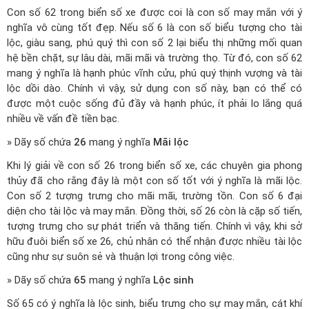
Con số 62 trong biển số xe được coi là con số may mắn với ý
nghĩa vô cùng tốt đẹp. Nếu số 6 là con số biểu tượng cho tài
lộc, giàu sang, phú quý thì con số 2 lại biểu thị những mối quan
hệ bền chặt, sự lâu dài, mãi mãi và trường thọ. Từ đó, con số 62
mang ý nghĩa là hạnh phúc vĩnh cửu, phú quý thịnh vượng và tài
lộc dồi dào. Chính vì vậy, sử dụng con số này, bạn có thể có
được một cuộc sống đủ đầy và hạnh phúc, ít phải lo lắng quá
nhiều về vấn đề tiền bạc.
» Dãy số chứa
26
mang ý nghĩa
Mãi lộc
Khi lý giải về con số 26 trong biển số xe, các chuyên gia phong
thủy đã cho rằng đây là một con số tốt với ý nghĩa là mãi lộc.
Con số 2 tượng trưng cho mãi mãi, trường tồn. Con số 6 đại
diện cho tài lộc và may mắn. Đồng thời, số 26 còn là cặp số tiến,
tượng trưng cho sự phát triển và thăng tiến. Chính vì vậy, khi sở
hữu đuôi biển số xe 26, chủ nhân có thể nhận được nhiều tài lộc
cũng như sự suôn sẻ và thuận lợi trong công việc.
» Dãy số chứa
65
mang ý nghĩa
Lộc sinh
Số 65 có ý nghĩa là lộc sinh, biểu trưng cho sự may mắn, cát khí