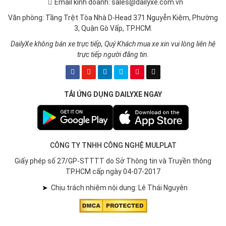
Email kinh doanh: sales@dailyxe.com.vn
Văn phòng: Tầng Trệt Tòa Nhà D-Head 371 Nguyễn Kiệm, Phường
3, Quận Gò Vấp, TP.HCM.
DailyXe không bán xe trực tiếp, Quý Khách mua xe xin vui lòng liên hệ
trực tiếp người đăng tin.
TẢI ỨNG DỤNG DAILYXE NGAY
CÔNG TY TNHH CÔNG NGHỆ MULPLAT
Giấy phép số 27/GP-STTTT do Sở Thông tin và Truyền thông
TP.HCM cấp ngày 04-07-2017
➤
Chịu trách nhiệm nội dung: Lê Thái Nguyên