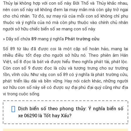
Thủy lại không hợp với con số này. Bởi Thổ và Thủy khắc nhau,
nên con số này sẽ không đem lại may mắn mà còn gây trở ngại
cho chủ nhân. Từ đó, sự may rủi của mỗi con số không chỉ phụ
thuộc và ý nghĩa của nó mà còn phụ thuộc vào chính chủ nhân
người sở hữu chiếc biển số xe mang con số này.
» Dãy số chứa
89
mang ý nghĩa
Phát trường cửu
Số 89 từ lâu đã được coi là một cặp số hoàn hảo, mang lại
nhiều điều tốt đẹp cho người sở hữu nó. Theo phiên âm Hán
Việt, số 8 đọc là bát và được hiểu theo nghĩa phát tài, phát lộc.
Còn con số 9 được đọc là cửu và tượng trưng cho sự trường
tồn, vĩnh cửu. Như vậy, con số 89 có ý nghĩa là phát trường cửu,
phát triển lâu dài và bền vững. Hay nói cách khác, những người
sơ hữu con số này sẽ có được sự đại phú đại quý cũng như địa
vị trong cuộc sống.
Dịch biển số theo phong thủy:
Ý nghĩa biển số
xe 06290 là Tốt hay Xấu?