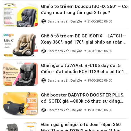
Ghế ô tô trẻ em Doudou ISOFIX 360° – Có
đáng mua trong tầm giá 2 triệu?
Ban tham vấn DailyXe
21-03-2026 06:00
Ghế ô tô trẻ em BEIGE ISOFIX + LATCH –
Xoay 360°, ngả 170°, giải pháp an toàn
linh hoạt cho bé 0–10 tuổi
Ban tham vấn DailyXe
20-03-2026 06:00
Ghế ngồi ô tô AYAEL BFL106 dây đai 5
điểm - đạt chuẩn ECE R129 cho bé từ 1–
10 tuổi
Ban tham vấn DailyXe
19-03-2026 06:00
Ghế booster BABYPRO BOOSTER PLUS,
có ISOFIX giá ~800k có thực sự đáng
mua?
Ban tham vấn DailyXe
19-03-2026 06:00
Đánh giá ghế ngồi ô tô Joie i-Spin 360
Max Thunder ISOFIX – lựa chọn “1 lần