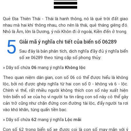
Quẻ Địa Thiên Thái - Thái là hanh thông, nó là quẻ trời đất giao
nhau mà hai khí thông nhau, cho nên là thái, quẻ tháng giêng đó.
Nhỏ là Âm, lớn là Dương, ý nói Khôn đi ở ngoài, Kiền đến ở trong.
5
Giải mã ý nghĩa chi tiết của biển số 06289
Sau đây là bản phân tích, dịch nghĩa đầy đủ ý nghĩa biển
số xe 06289 theo từng cặp số phong thủy:
» Dãy số chứa
06
mang ý nghĩa
Không lộc
Theo quan niệm dân gian, con số 06 có thể được hiểu là không
lộc, bởi nó được ghép nghĩa từ hai con số 0 - không và 6 - lộc.
Chính vì thế, rất nhiều người không thích con số này xuất hiện
trên biển số xe của họ vì người ta tin rằng con số này có thể gây
cản trở cũng như chặn đứng con đường tài lộc, đẩy người ta rơi
vào khó khăn, túng quấn tiền bạc.
» Dãy số chứa
62
mang ý nghĩa
Lộc mãi
Con số 62 trong biển số xe được coi là con số may mắn với ý