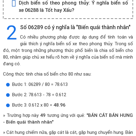
Dịch biển số theo phong thủy:
Ý nghĩa biển số
xe 06288 là Tốt hay Xấu?
2
Số 06289 có ý nghĩa là "Biến quái thành nhân"
Có nhiều phương pháp được áp dụng để tính toán và
giải thích ý nghĩa biển số xe theo phong thủy. Trong số
đó, một trong những phương thức phổ biến là chia số biển cho
80, nhằm giúp chủ xe hiểu rõ hơn về ý nghĩa của biển số mà mình
đang có.
Công thức tính chia số biển cho 80 như sau:
Bước 1: 06289 / 80 = 78.613
Bước 2: 78.613 - 78 = 0.612
Bước 3: 0.612 x 80 =
48.96
» Trường hợp này
49
tương ứng với quẻ:
"BÁN CÁT BÁN HUNG
- Biến quái thành nhân"
» Cát hung chiếm nửa, gặp cát là cát, gặp hung chuyển hung. Bản