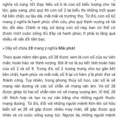
nghĩa vô cùng tốt đẹp. Nếu số 6 là con số biểu tượng cho tài
lộc, giàu sang, phú quý thì con số 2 lại biểu thị những mối quan
hệ bền chặt, sự lâu dài, mãi mãi và trường thọ. Từ đó, con số 62
mang ý nghĩa là hạnh phúc vĩnh cửu, phú quý thịnh vượng và tài
lộc dồi dào. Chính vì vậy, sử dụng con số này, bạn có thể có
được một cuộc sống đủ đầy và hạnh phúc, ít phải lo lắng quá
nhiều về vấn đề tiền bạc.
» Dãy số chứa
28
mang ý nghĩa
Mãi phát
Theo quan niệm dân gian, số 28 được xem là con số của sự viên
mãn, hoàn hảo và thịnh vượng. Bởi lẽ nó là sự kết tinh hoàn hảo
của số 2 và số 8. Trong đó, số 2 tượng trưng cho sự gắn kết
bền chặt, hạnh phúc và mãi mãi; số 8 lại có hàm ý là phát đạt và
thành công. Tuy nhiên, trong phong thủy số học, các số lẻ sẽ
mang vận dương và các số chẵn sẽ mang vận âm. Và số 28
được ghép từ hai số chẵn nên nó sẽ mang vượng âm. Vì thế, 28
rất thích hợp và tạo ra sự cân bằng cho những người thuộc
mạng dương. Từ đó, đối với những người mệnh Kim khi sở hữu
biển số xe 28 sẽ gặp được nhiều may mắn, dễ gặp được quý
nhân và có cuộc sống sung túc. Ngược lại, những người mệnh