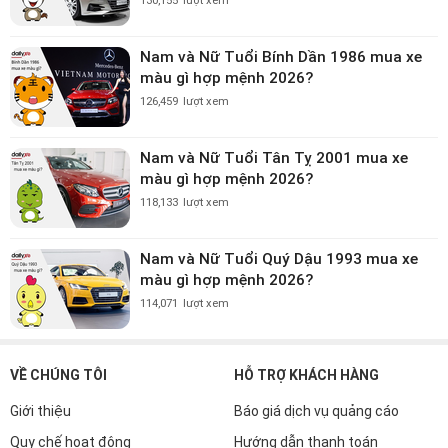
130,155
lượt xem
Nam và Nữ Tuổi Bính Dần 1986 mua xe
màu gì hợp mệnh 2026?
126,459
lượt xem
Nam và Nữ Tuổi Tân Tỵ 2001 mua xe
màu gì hợp mệnh 2026?
118,133
lượt xem
Nam và Nữ Tuổi Quý Dậu 1993 mua xe
màu gì hợp mệnh 2026?
114,071
lượt xem
VỀ CHÚNG TÔI
HỖ TRỢ KHÁCH HÀNG
Giới thiệu
Báo giá dịch vụ quảng cáo
Quy chế hoạt động
Hướng dẫn thanh toán