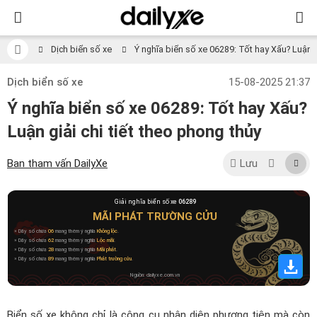
Dịch biển số xe
Ý nghĩa biển số xe 06289: Tốt hay Xấu? Luận gi
Dịch biển số xe
15-08-2025 21:37
Ý nghĩa biển số xe 06289: Tốt hay Xấu?
Luận giải chi tiết theo phong thủy
Ban tham vấn DailyXe
Lưu
Giải nghĩa biển số xe
06289
MÃI PHÁT TRƯỜNG CỬU
» Dãy số chứa
06
mang thêm ý nghĩa
Không lộc
.
» Dãy số chứa
62
mang thêm ý nghĩa
Lộc mãi
.
» Dãy số chứa
28
mang thêm ý nghĩa
Mãi phát
.
» Dãy số chứa
89
mang thêm ý nghĩa
Phát trường cửu
.
Nguồn: dailyxe.com.vn
Biển số xe không chỉ là công cụ nhận diện phương tiện mà còn