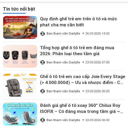
Tin tức nổi bật
Quy định ghế trẻ em trên ô tô và mức
phạt cha mẹ cần biết
Ban tham vấn DailyXe
26-03-2026 14:00
Tổng hợp ghế ô tô trẻ em đáng mua
2026: Phân loại theo tầm giá
Ban tham vấn DailyXe
23-03-2026 07:00
Ghế ô tô trẻ em cao cấp Joie Every Stage
(> 4.000.000đ) – Ưu và nhược điểm - Có
đáng đầu tư cho bé từ 0–12 tuổi?
Ban tham vấn DailyXe
23-03-2026 06:00
Đánh giá ghế ô tô xoay 360° Chilux Roy
ISOFIX – Có đáng mua trong tầm giá ~3
triệu
Ban tham vấn DailyXe
22-03-2026 06:00