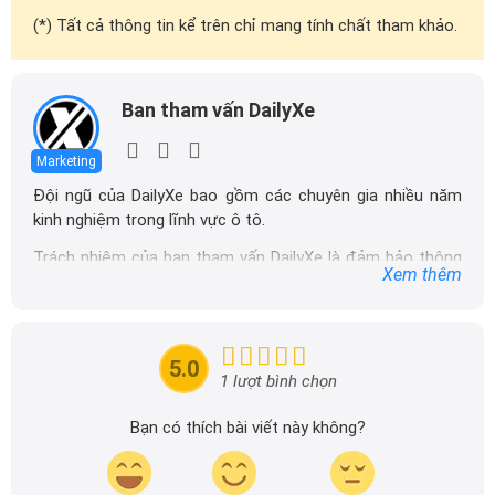
(*) Tất cả thông tin kể trên chỉ mang tính chất tham khảo.
Ban tham vấn DailyXe
Marketing
Đội ngũ của DailyXe bao gồm các chuyên gia nhiều năm
kinh nghiệm trong lĩnh vực ô tô.
Trách nhiệm của ban tham vấn DailyXe là đảm bảo thông
Xem thêm
tin chính xác được đăng tải trên dailyxe.com.vn, thường
xuyên cập nhật thông tin mới về xe ô tô, thông tin khuyến
mãi của các hãng xe để người đọc có thể tiếp cận thông
tin nhanh chóng và dễ dàng hơn.
5.0
1 lượt bình chọn
Bạn có thích bài viết này không?