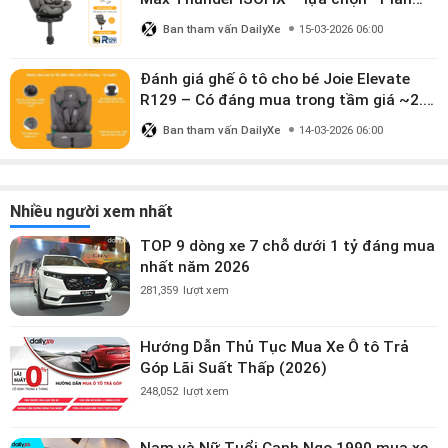
dùng đến 12 năm” có đáng giá gần 9
Ban tham vấn DailyXe
15-03-2026 06:00
triệu?
Đánh giá ghế ô tô cho bé Joie Elevate
R129 – Có đáng mua trong tầm giá ~2.8
triệu?
Ban tham vấn DailyXe
14-03-2026 06:00
Nhiều người xem nhất
TOP 9 dòng xe 7 chỗ dưới 1 tỷ đáng mua
nhất năm 2026
281,359
lượt xem
Hướng Dẫn Thủ Tục Mua Xe Ô tô Trả
Góp Lãi Suất Thấp (2026)
248,052
lượt xem
Nam và Nữ Tuổi Canh Ngọ 1990 mua xe