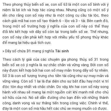
Theo phong thủy biển số xe, con số 63 là một con số bình với ý
niệm là lợi ích và hợp tác cùng nhau. Nhưng cũng có một số ý
iến cho rằng con số này như là một công cụ cầu tài lộc, theo
cách giải mã hai con số tạo thành 6 - lộc và 3 - tài. Bên cạnh đó,
trong một số trường hợp ý nghĩa của con số này có thể thay
đổi khi kết hợp với dãy số còn lại trong biển số xe. Thế nhưng,
con số này cần phải kết hợp với nhiều yếu tố phong thủy khác
để mang lại hiệu quả tích cực.
» Dãy số chứa
31
mang ý nghĩa
Tài sinh
Theo cách lý giải của các chuyên gia phong thủy, số 31 trong
biển số xe có ý nghĩa là sự chắc chắn và vững vàng. Bởi con số
này được kết hợp bởi hai con số may mắn trong dãy số tự nhiên.
Số 3 là con số tượng trưng cho tiền tài cũng như sự may mắn và
vững vàng. Còn số 1 lại là đại diện cho sự bắt đầu hay một vị trí
độc tôn duy nhất và chắc chắn. Do vậy, khi hai con số này song
hành với nhau sẽ mang lại một nguồn cát khí mạnh mẽ cho chủ
sở hữu của nó. Nó sẽ dẫn đường cho bạn đến với những thành
công, danh vọng và sự thăng tiến trong công việc. Chính vì thế,
đây là một con số mà hầu hết các chủ xe mong muốn có được.