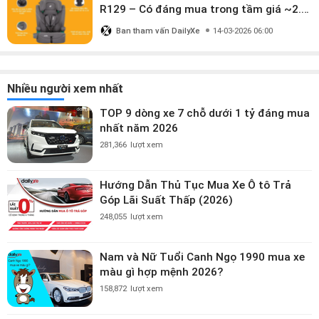
R129 – Có đáng mua trong tầm giá ~2.8
triệu?
Ban tham vấn DailyXe
14-03-2026 06:00
Nhiều người xem nhất
TOP 9 dòng xe 7 chỗ dưới 1 tỷ đáng mua
nhất năm 2026
281,366
lượt xem
Hướng Dẫn Thủ Tục Mua Xe Ô tô Trả
Góp Lãi Suất Thấp (2026)
248,055
lượt xem
Nam và Nữ Tuổi Canh Ngọ 1990 mua xe
màu gì hợp mệnh 2026?
158,872
lượt xem