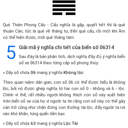
Quẻ Thiên Phong Cấu - Cấu nghĩa là gặp, quyết hết thì là quẻ
thuận Càn, tức là quẻ về tháng tư, đến quẻ cấu, rồi một khí Âm
có thể hiện được, mới quẻ tháng tám.
5
Giải mã ý nghĩa chi tiết của biển số 06314
Sau đây là bản phân tích, dịch nghĩa đầy đủ ý nghĩa biển
số xe 06314 theo từng cặp số phong thủy:
» Dãy số chứa
06
mang ý nghĩa
Không lộc
Theo quan niệm dân gian, con số 06 có thể được hiểu là không
lộc, bởi nó được ghép nghĩa từ hai con số 0 - không và 6 - lộc.
Chính vì thế, rất nhiều người không thích con số này xuất hiện
trên biển số xe của họ vì người ta tin rằng con số này có thể gây
cản trở cũng như chặn đứng con đường tài lộc, đẩy người ta rơi
vào khó khăn, túng quấn tiền bạc.
» Dãy số chứa
63
mang ý nghĩa
Lộc Tài