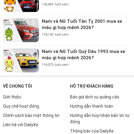
126,465
lượt xem
Nam và Nữ Tuổi Tân Tỵ 2001 mua xe
màu gì hợp mệnh 2026?
118,140
lượt xem
Nam và Nữ Tuổi Quý Dậu 1993 mua xe
màu gì hợp mệnh 2026?
114,073
lượt xem
VỀ CHÚNG TÔI
HỖ TRỢ KHÁCH HÀNG
Giới thiệu
Báo giá dịch vụ quảng cáo
Quy chế hoạt động
Hướng dẫn thanh toán
Chính sách bảo mật thông tin
Hướng dẫn hủy/nhận bản tin tự
động
Liên hệ với DailyXe
Thông báo của DailyXe