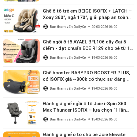
Ghế ô tô trẻ em BEIGE ISOFIX + LATCH –
Xoay 360°, ngả 170°, giải pháp an toàn
linh hoạt cho bé 0–10 tuổi
Ban tham vấn DailyXe
20-03-2026 06:00
Ghế ngồi ô tô AYAEL BFL106 dây đai 5
điểm - đạt chuẩn ECE R129 cho bé từ 1–
10 tuổi
Ban tham vấn DailyXe
19-03-2026 06:00
Ghế booster BABYPRO BOOSTER PLUS,
có ISOFIX giá ~800k có thực sự đáng
mua?
Ban tham vấn DailyXe
19-03-2026 06:00
Đánh giá ghế ngồi ô tô Joie i-Spin 360
Max Thunder ISOFIX – lựa chọn “1 lần
dùng đến 12 năm” có đáng giá gần 9
Ban tham vấn DailyXe
15-03-2026 06:00
triệu?
Đánh giá ghế ô tô cho bé Joie Elevate