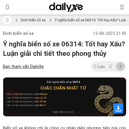
Dịch biển số xe
Ý nghĩa biển số xe 06314: Tốt hay Xấu? Luận gi
Dịch biển số xe
15-08-2025 21:43
Ý nghĩa biển số xe 06314: Tốt hay Xấu?
Luận giải chi tiết theo phong thủy
Ban tham vấn DailyXe
Lưu
Giải nghĩa biển số xe
06314
CHẮC CHẮN NHẤT TỬ
» Dãy số chứa
06
mang thêm ý nghĩa
Không lộc
.
» Dãy số chứa
63
mang thêm ý nghĩa
Lộc Tài
.
» Dãy số chứa
31
mang thêm ý nghĩa
Tài sinh
.
» Dãy số chứa
14
mang thêm ý nghĩa
Nhất tử
.
Nguồn: dailyxe.com.vn
Biển số xe không chỉ là công cụ nhận diện phương tiện mà còn