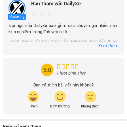
Ban tham vấn DailyXe
Marketing
Đội ngũ của DailyXe bao gồm các chuyên gia nhiều năm
kinh nghiệm trong lĩnh vực ô tô.
Trách nhiệm của ban tham vấn DailyXe là đảm bảo thông
Xem thêm
tin chính xác được đăng tải trên dailyxe.com.vn, thường
xuyên cập nhật thông tin mới về xe ô tô, thông tin khuyến
mãi của các hãng xe để người đọc có thể tiếp cận thông
tin nhanh chóng và dễ dàng hơn.
5.0
1 lượt bình chọn
Bạn có thích bài viết này không?
Thích
Bình thường
Không thích
Biển số xem thêm