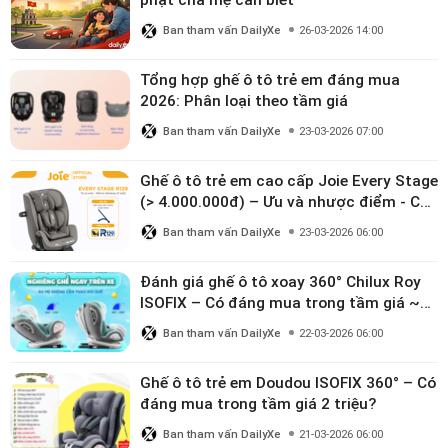
phạt cha mẹ cần biết
Ban tham vấn DailyXe
26-03-2026 14:00
Tổng hợp ghế ô tô trẻ em đáng mua
2026: Phân loại theo tầm giá
Ban tham vấn DailyXe
23-03-2026 07:00
Ghế ô tô trẻ em cao cấp Joie Every Stage
(> 4.000.000đ) – Ưu và nhược điểm - Có
đáng đầu tư cho bé từ 0–12 tuổi?
Ban tham vấn DailyXe
23-03-2026 06:00
Đánh giá ghế ô tô xoay 360° Chilux Roy
ISOFIX – Có đáng mua trong tầm giá ~3
triệu
Ban tham vấn DailyXe
22-03-2026 06:00
Ghế ô tô trẻ em Doudou ISOFIX 360° – Có
đáng mua trong tầm giá 2 triệu?
Ban tham vấn DailyXe
21-03-2026 06:00