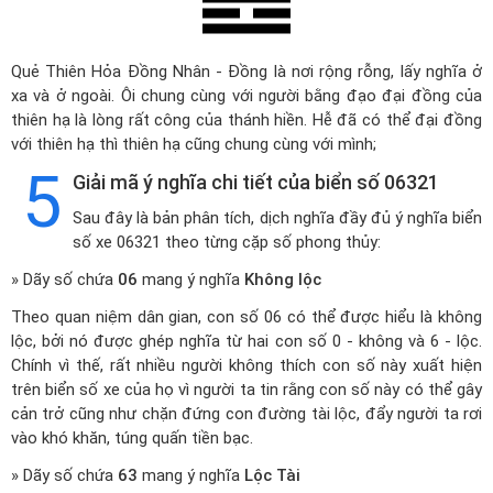
Quẻ Thiên Hỏa Đồng Nhân - Đồng là nơi rộng rỗng, lấy nghĩa ở
xa và ở ngoài. Ôi chung cùng với người bằng đạo đại đồng của
thiên hạ là lòng rất công của thánh hiền. Hễ đã có thể đại đồng
với thiên hạ thì thiên hạ cũng chung cùng với mình;
5
Giải mã ý nghĩa chi tiết của biển số 06321
Sau đây là bản phân tích, dịch nghĩa đầy đủ ý nghĩa biển
số xe 06321 theo từng cặp số phong thủy:
» Dãy số chứa
06
mang ý nghĩa
Không lộc
Theo quan niệm dân gian, con số 06 có thể được hiểu là không
lộc, bởi nó được ghép nghĩa từ hai con số 0 - không và 6 - lộc.
Chính vì thế, rất nhiều người không thích con số này xuất hiện
trên biển số xe của họ vì người ta tin rằng con số này có thể gây
cản trở cũng như chặn đứng con đường tài lộc, đẩy người ta rơi
vào khó khăn, túng quấn tiền bạc.
» Dãy số chứa
63
mang ý nghĩa
Lộc Tài