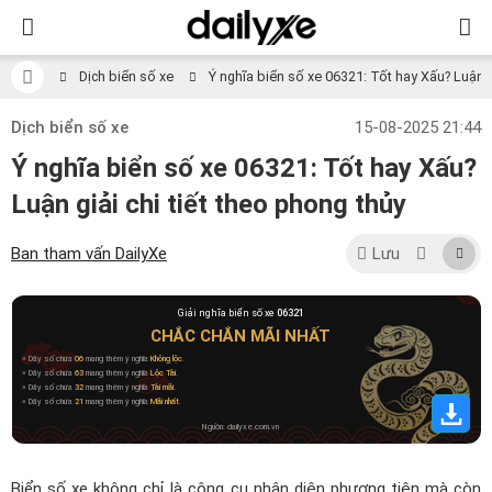
Dịch biển số xe
Ý nghĩa biển số xe 06321: Tốt hay Xấu? Luận gi
Dịch biển số xe
15-08-2025 21:44
Ý nghĩa biển số xe 06321: Tốt hay Xấu?
Luận giải chi tiết theo phong thủy
Ban tham vấn DailyXe
Lưu
Giải nghĩa biển số xe
06321
CHẮC CHẮN MÃI NHẤT
» Dãy số chứa
06
mang thêm ý nghĩa
Không lộc
.
» Dãy số chứa
63
mang thêm ý nghĩa
Lộc Tài
.
» Dãy số chứa
32
mang thêm ý nghĩa
Tài mãi
.
» Dãy số chứa
21
mang thêm ý nghĩa
Mãi nhất
.
Nguồn: dailyxe.com.vn
Biển số xe không chỉ là công cụ nhận diện phương tiện mà còn