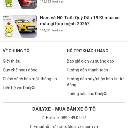
118,133
lượt xem
Nam và Nữ Tuổi Quý Dậu 1993 mua xe
màu gì hợp mệnh 2026?
114,071
lượt xem
VỀ CHÚNG TÔI
HỖ TRỢ KHÁCH HÀNG
Giới thiệu
Báo giá dịch vụ quảng cáo
Quy chế hoạt động
Hướng dẫn thanh toán
Chính sách bảo mật thông tin
Hướng dẫn hủy/nhận bản tin tự
động
Liên hệ với DailyXe
Thông báo của DailyXe
DAILYXE - MUA BÁN XE Ô TÔ
Hotline: 0899.49.04.07
Email hỗ trợ: hotro@dailyxe.com.vn