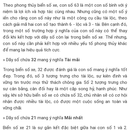
Theo phong thủy biển số xe, con số 63 là một con số bình với ý
niệm là lợi ích và hợp tác cùng nhau. Nhưng cũng có một số ý
iến cho rằng con số này như là một công cụ cầu tài lộc, theo
cách giải mã hai con số tạo thành 6 - lộc và 3 - tài. Bên cạnh đó,
trong một số trường hợp ý nghĩa của con số này có thể thay
đổi khi kết hợp với dãy số còn lại trong biển số xe. Thế nhưng,
con số này cần phải kết hợp với nhiều yếu tố phong thủy khác
để mang lại hiệu quả tích cực.
» Dãy số chứa
32
mang ý nghĩa
Tài mãi
Trong biển số xe, 32 được đánh giá là con số mang ý nghĩa tốt
đẹp. Trong đó, số 3 tượng trưng cho tài lộc, sự kiên định và
vững tin trước mọi thử thách chông gia. Số 2 tượng trưng cho
sự cân bằng, cân đối hay là một cặp song hỷ, hạnh phúc. Như
vậy, khi sở hữu biển số xe có chứa số 32, chủ nhân sẽ có cơ hội
nhận được nhiều tài lộc, có được một cuộc sống an toàn và
vững chãi.
» Dãy số chứa
21
mang ý nghĩa
Mãi nhất
Biển số xe 21 là sự gắn kết đặc biệt giữa hai con số 1 và 2.