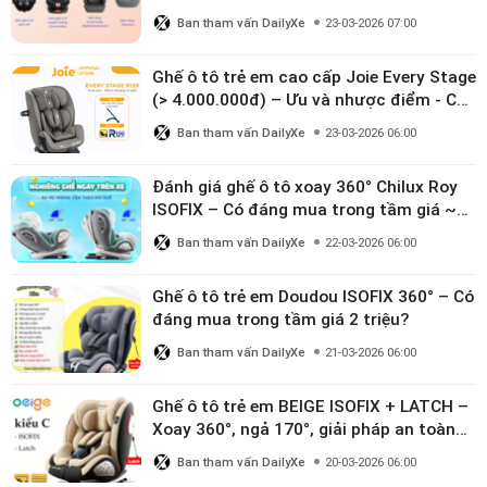
Ban tham vấn DailyXe
23-03-2026 07:00
Ghế ô tô trẻ em cao cấp Joie Every Stage
(> 4.000.000đ) – Ưu và nhược điểm - Có
đáng đầu tư cho bé từ 0–12 tuổi?
Ban tham vấn DailyXe
23-03-2026 06:00
Đánh giá ghế ô tô xoay 360° Chilux Roy
ISOFIX – Có đáng mua trong tầm giá ~3
triệu
Ban tham vấn DailyXe
22-03-2026 06:00
Ghế ô tô trẻ em Doudou ISOFIX 360° – Có
đáng mua trong tầm giá 2 triệu?
Ban tham vấn DailyXe
21-03-2026 06:00
Ghế ô tô trẻ em BEIGE ISOFIX + LATCH –
Xoay 360°, ngả 170°, giải pháp an toàn
linh hoạt cho bé 0–10 tuổi
Ban tham vấn DailyXe
20-03-2026 06:00