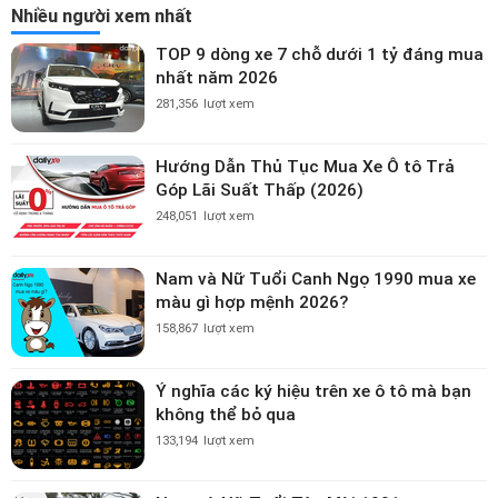
Nhiều người xem nhất
TOP 9 dòng xe 7 chỗ dưới 1 tỷ đáng mua
nhất năm 2026
281,356
lượt xem
Hướng Dẫn Thủ Tục Mua Xe Ô tô Trả
Góp Lãi Suất Thấp (2026)
248,051
lượt xem
Nam và Nữ Tuổi Canh Ngọ 1990 mua xe
màu gì hợp mệnh 2026?
158,867
lượt xem
Ý nghĩa các ký hiệu trên xe ô tô mà bạn
không thể bỏ qua
133,194
lượt xem