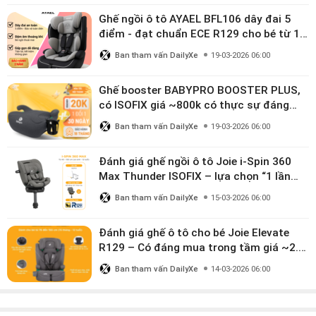
Ghế ngồi ô tô AYAEL BFL106 dây đai 5
điểm - đạt chuẩn ECE R129 cho bé từ 1–
10 tuổi
Ban tham vấn DailyXe
19-03-2026 06:00
Ghế booster BABYPRO BOOSTER PLUS,
có ISOFIX giá ~800k có thực sự đáng
mua?
Ban tham vấn DailyXe
19-03-2026 06:00
Đánh giá ghế ngồi ô tô Joie i-Spin 360
Max Thunder ISOFIX – lựa chọn “1 lần
dùng đến 12 năm” có đáng giá gần 9
Ban tham vấn DailyXe
15-03-2026 06:00
triệu?
Đánh giá ghế ô tô cho bé Joie Elevate
R129 – Có đáng mua trong tầm giá ~2.8
triệu?
Ban tham vấn DailyXe
14-03-2026 06:00