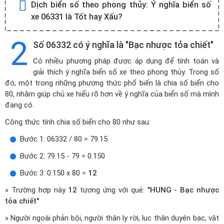
Dịch biển số theo phong thủy:
Ý nghĩa biển số
xe 06331 là Tốt hay Xấu?
2
Số 06332 có ý nghĩa là "Bạc nhược tỏa chiết"
Có nhiều phương pháp được áp dụng để tính toán và
giải thích ý nghĩa biển số xe theo phong thủy. Trong số
đó, một trong những phương thức phổ biến là chia số biển cho
80, nhằm giúp chủ xe hiểu rõ hơn về ý nghĩa của biển số mà mình
đang có.
Công thức tính chia số biển cho 80 như sau:
Bước 1: 06332 / 80 = 79.15
Bước 2: 79.15 - 79 = 0.150
Bước 3: 0.150 x 80 =
12
» Trường hợp này
12
tương ứng với quẻ:
"HUNG - Bạc nhược
tỏa chiết"
» Người ngoài phản bội, người thân ly rời, lục thân duyên bạc, vật