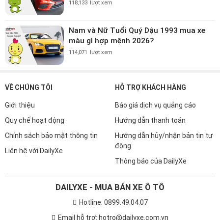
118,133
lượt xem
Nam và Nữ Tuổi Quý Dậu 1993 mua xe
màu gì hợp mệnh 2026?
114,071
lượt xem
VỀ CHÚNG TÔI
HỖ TRỢ KHÁCH HÀNG
Giới thiệu
Báo giá dịch vụ quảng cáo
Quy chế hoạt động
Hướng dẫn thanh toán
Chính sách bảo mật thông tin
Hướng dẫn hủy/nhận bản tin tự
động
Liên hệ với DailyXe
Thông báo của DailyXe
DAILYXE - MUA BÁN XE Ô TÔ
Hotline: 0899.49.04.07
Email hỗ trợ: hotro@dailyxe.com.vn