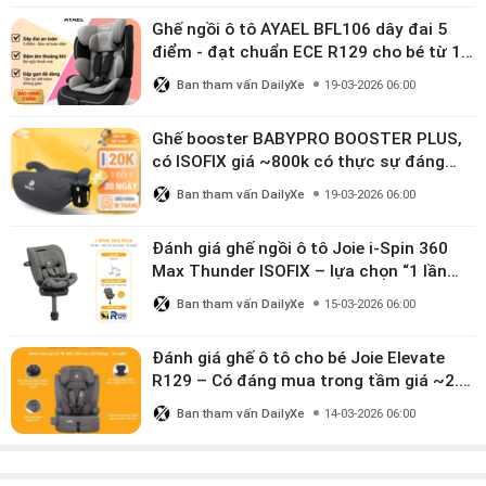
Ghế ngồi ô tô AYAEL BFL106 dây đai 5
điểm - đạt chuẩn ECE R129 cho bé từ 1–
10 tuổi
Ban tham vấn DailyXe
19-03-2026 06:00
Ghế booster BABYPRO BOOSTER PLUS,
có ISOFIX giá ~800k có thực sự đáng
mua?
Ban tham vấn DailyXe
19-03-2026 06:00
Đánh giá ghế ngồi ô tô Joie i-Spin 360
Max Thunder ISOFIX – lựa chọn “1 lần
dùng đến 12 năm” có đáng giá gần 9
Ban tham vấn DailyXe
15-03-2026 06:00
triệu?
Đánh giá ghế ô tô cho bé Joie Elevate
R129 – Có đáng mua trong tầm giá ~2.8
triệu?
Ban tham vấn DailyXe
14-03-2026 06:00