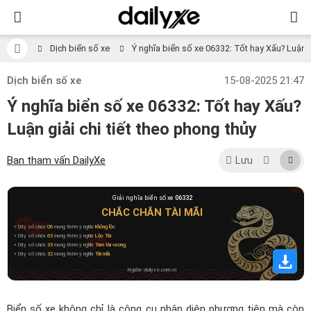
Dịch biển số xe
Ý nghĩa biển số xe 06332: Tốt hay Xấu? Luận gi
Dịch biển số xe
15-08-2025 21:47
Ý nghĩa biển số xe 06332: Tốt hay Xấu?
Luận giải chi tiết theo phong thủy
Ban tham vấn DailyXe
Lưu
Giải nghĩa biển số xe
06332
CHẮC CHẮN TÀI MÃI
» Dãy số chứa
06
mang thêm ý nghĩa
Không lộc
.
» Dãy số chứa
63
mang thêm ý nghĩa
Lộc Tài
.
» Dãy số chứa
33
mang thêm ý nghĩa
Tam tài vương
.
» Dãy số chứa
32
mang thêm ý nghĩa
Tài mãi
.
Nguồn: dailyxe.com.vn
Biển số xe không chỉ là công cụ nhận diện phương tiện mà còn