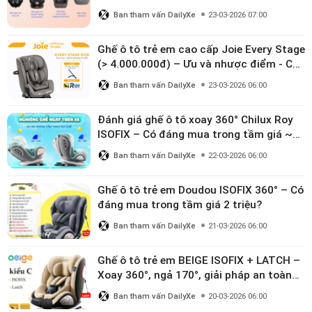
Ban tham vấn DailyXe
23-03-2026 07:00
Ghế ô tô trẻ em cao cấp Joie Every Stage
(> 4.000.000đ) – Ưu và nhược điểm - Có
đáng đầu tư cho bé từ 0–12 tuổi?
Ban tham vấn DailyXe
23-03-2026 06:00
Đánh giá ghế ô tô xoay 360° Chilux Roy
ISOFIX – Có đáng mua trong tầm giá ~3
triệu
Ban tham vấn DailyXe
22-03-2026 06:00
Ghế ô tô trẻ em Doudou ISOFIX 360° – Có
đáng mua trong tầm giá 2 triệu?
Ban tham vấn DailyXe
21-03-2026 06:00
Ghế ô tô trẻ em BEIGE ISOFIX + LATCH –
Xoay 360°, ngả 170°, giải pháp an toàn
linh hoạt cho bé 0–10 tuổi
Ban tham vấn DailyXe
20-03-2026 06:00