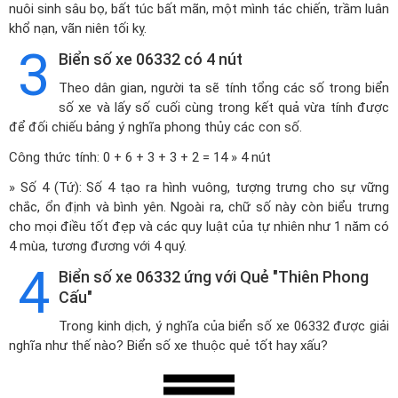
nuôi sinh sâu bọ, bất túc bất mãn, một mình tác chiến, trầm luân
khổ nạn, vãn niên tối kỵ.
3
Biển số xe 06332 có 4 nút
Theo dân gian, người ta sẽ tính tổng các số trong biển
số xe và lấy số cuối cùng trong kết quả vừa tính được
để đối chiếu bảng ý nghĩa phong thủy các con số.
Công thức tính: 0 + 6 + 3 + 3 + 2 = 14 » 4 nút
» Số 4 (Tứ): Số 4 tạo ra hình vuông, tượng trưng cho sự vững
chắc, ổn định và bình yên. Ngoài ra, chữ số này còn biểu trưng
cho mọi điều tốt đẹp và các quy luật của tự nhiên như 1 năm có
4 mùa, tương đương với 4 quý.
4
Biển số xe 06332 ứng với Quẻ "Thiên Phong
Cấu"
Trong kinh dịch, ý nghĩa của biển số xe 06332 được giải
nghĩa như thế nào? Biển số xe thuộc quẻ tốt hay xấu?