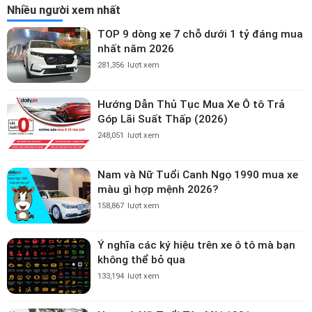
Nhiều người xem nhất
TOP 9 dòng xe 7 chỗ dưới 1 tỷ đáng mua
nhất năm 2026
281,356
lượt xem
Hướng Dẫn Thủ Tục Mua Xe Ô tô Trả
Góp Lãi Suất Thấp (2026)
248,051
lượt xem
Nam và Nữ Tuổi Canh Ngọ 1990 mua xe
màu gì hợp mệnh 2026?
158,867
lượt xem
Ý nghĩa các ký hiệu trên xe ô tô mà bạn
không thể bỏ qua
133,194
lượt xem