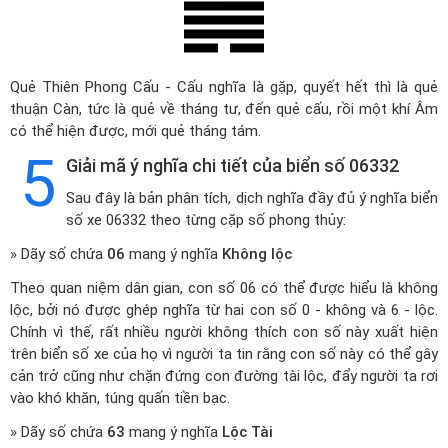
Quẻ Thiên Phong Cấu - Cấu nghĩa là gặp, quyết hết thì là quẻ
thuận Càn, tức là quẻ về tháng tư, đến quẻ cấu, rồi một khí Âm
có thể hiện được, mới quẻ tháng tám.
5
Giải mã ý nghĩa chi tiết của biển số 06332
Sau đây là bản phân tích, dịch nghĩa đầy đủ ý nghĩa biển
số xe 06332 theo từng cặp số phong thủy:
» Dãy số chứa
06
mang ý nghĩa
Không lộc
Theo quan niệm dân gian, con số 06 có thể được hiểu là không
lộc, bởi nó được ghép nghĩa từ hai con số 0 - không và 6 - lộc.
Chính vì thế, rất nhiều người không thích con số này xuất hiện
trên biển số xe của họ vì người ta tin rằng con số này có thể gây
cản trở cũng như chặn đứng con đường tài lộc, đẩy người ta rơi
vào khó khăn, túng quấn tiền bạc.
» Dãy số chứa
63
mang ý nghĩa
Lộc Tài