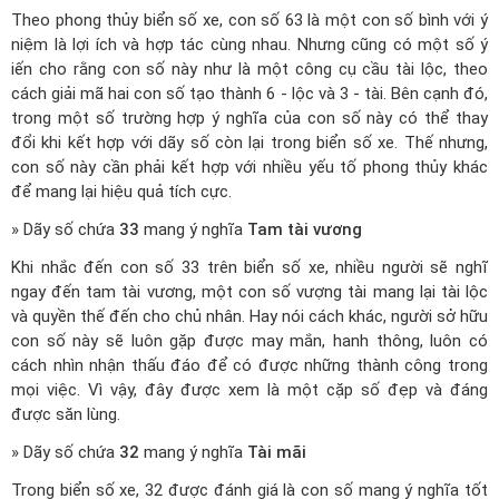
Theo phong thủy biển số xe, con số 63 là một con số bình với ý
niệm là lợi ích và hợp tác cùng nhau. Nhưng cũng có một số ý
iến cho rằng con số này như là một công cụ cầu tài lộc, theo
cách giải mã hai con số tạo thành 6 - lộc và 3 - tài. Bên cạnh đó,
trong một số trường hợp ý nghĩa của con số này có thể thay
đổi khi kết hợp với dãy số còn lại trong biển số xe. Thế nhưng,
con số này cần phải kết hợp với nhiều yếu tố phong thủy khác
để mang lại hiệu quả tích cực.
» Dãy số chứa
33
mang ý nghĩa
Tam tài vương
Khi nhắc đến con số 33 trên biển số xe, nhiều người sẽ nghĩ
ngay đến tam tài vương, một con số vượng tài mang lại tài lộc
và quyền thế đến cho chủ nhân. Hay nói cách khác, người sở hữu
con số này sẽ luôn gặp được may mắn, hanh thông, luôn có
cách nhìn nhận thấu đáo để có được những thành công trong
mọi việc. Vì vậy, đây được xem là một cặp số đẹp và đáng
được săn lùng.
» Dãy số chứa
32
mang ý nghĩa
Tài mãi
Trong biển số xe, 32 được đánh giá là con số mang ý nghĩa tốt