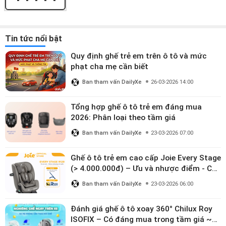
Tin tức nổi bật
Quy định ghế trẻ em trên ô tô và mức
phạt cha mẹ cần biết
Ban tham vấn DailyXe
26-03-2026 14:00
Tổng hợp ghế ô tô trẻ em đáng mua
2026: Phân loại theo tầm giá
Ban tham vấn DailyXe
23-03-2026 07:00
Ghế ô tô trẻ em cao cấp Joie Every Stage
(> 4.000.000đ) – Ưu và nhược điểm - Có
đáng đầu tư cho bé từ 0–12 tuổi?
Ban tham vấn DailyXe
23-03-2026 06:00
Đánh giá ghế ô tô xoay 360° Chilux Roy
ISOFIX – Có đáng mua trong tầm giá ~3