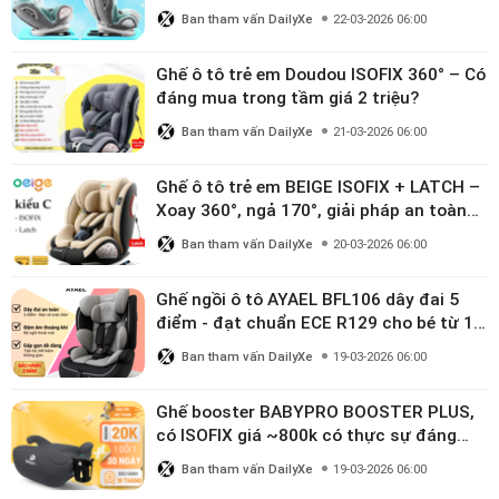
triệu
Ban tham vấn DailyXe
22-03-2026 06:00
Ghế ô tô trẻ em Doudou ISOFIX 360° – Có
đáng mua trong tầm giá 2 triệu?
Ban tham vấn DailyXe
21-03-2026 06:00
Ghế ô tô trẻ em BEIGE ISOFIX + LATCH –
Xoay 360°, ngả 170°, giải pháp an toàn
linh hoạt cho bé 0–10 tuổi
Ban tham vấn DailyXe
20-03-2026 06:00
Ghế ngồi ô tô AYAEL BFL106 dây đai 5
điểm - đạt chuẩn ECE R129 cho bé từ 1–
10 tuổi
Ban tham vấn DailyXe
19-03-2026 06:00
Ghế booster BABYPRO BOOSTER PLUS,
có ISOFIX giá ~800k có thực sự đáng
mua?
Ban tham vấn DailyXe
19-03-2026 06:00