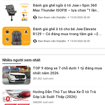
Đánh giá ghế ngồi ô tô Joie i-Spin 360
Max Thunder ISOFIX – lựa chọn “1 lần
dùng đến 12 năm” có đáng giá gần 9
Ban tham vấn DailyXe
15-03-2026 06:00
triệu?
Đánh giá ghế ô tô cho bé Joie Elevate
R129 – Có đáng mua trong tầm giá ~2.8
triệu?
Ban tham vấn DailyXe
14-03-2026 06:00
Nhiều người xem nhất
TOP 9 dòng xe 7 chỗ dưới 1 tỷ đáng mua
nhất năm 2026
281,352
lượt xem
Hướng Dẫn Thủ Tục Mua Xe Ô tô Trả
Góp Lãi Suất Thấp (2026)
248,050
lượt xem