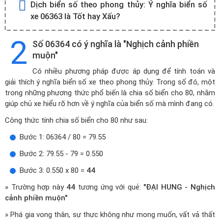
Dịch biển số theo phong thủy:
Ý nghĩa biển số
xe 06363 là Tốt hay Xấu?
2
Số 06364 có ý nghĩa là "Nghịch cảnh phiền
muộn"
Có nhiều phương pháp được áp dụng để tính toán và
giải thích ý nghĩa biển số xe theo phong thủy. Trong số đó, một
trong những phương thức phổ biến là chia số biển cho 80, nhằm
giúp chủ xe hiểu rõ hơn về ý nghĩa của biển số mà mình đang có.
Công thức tính chia số biển cho 80 như sau:
Bước 1: 06364 / 80 = 79.55
Bước 2: 79.55 - 79 = 0.550
Bước 3: 0.550 x 80 =
44
» Trường hợp này
44
tương ứng với quẻ:
"ĐẠI HUNG - Nghịch
cảnh phiền muộn"
» Phá gia vong thân, sự thực không như mong muốn, vất vả thất