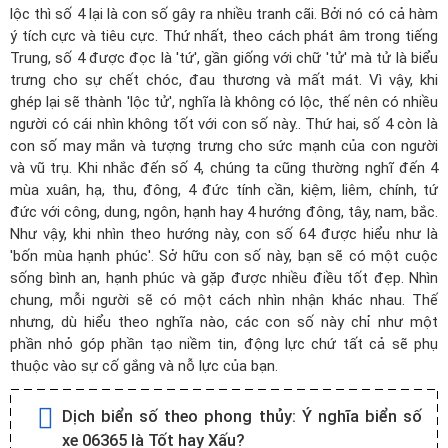
lộc thì số 4 lại là con số gây ra nhiều tranh cãi. Bởi nó có cả hàm
ý tích cực và tiêu cực. Thứ nhất, theo cách phát âm trong tiếng
Trung, số 4 được đọc là 'tứ', gần giống với chữ 'tử' mà tử là biểu
trưng cho sự chết chóc, đau thương và mất mát. Vì vậy, khi
ghép lại sẽ thành 'lộc tử', nghĩa là không có lộc, thế nên có nhiều
người có cái nhìn không tốt với con số này.. Thứ hai, số 4 còn là
con số may mắn và tượng trưng cho sức mạnh của con người
và vũ trụ. Khi nhắc đến số 4, chúng ta cũng thường nghĩ đến 4
mùa xuân, hạ, thu, đông, 4 đức tính cần, kiệm, liêm, chính, tứ
đức với công, dung, ngôn, hạnh hay 4 hướng đông, tây, nam, bắc.
Như vậy, khi nhìn theo hướng này, con số 64 được hiểu như là
'bốn mùa hạnh phúc'. Sở hữu con số này, bạn sẽ có một cuộc
sống bình an, hạnh phúc và gặp được nhiều điều tốt đẹp. Nhìn
chung, mỗi người sẽ có một cách nhìn nhận khác nhau. Thế
nhưng, dù hiểu theo nghĩa nào, các con số này chỉ như một
phần nhỏ góp phần tạo niềm tin, động lực chứ tất cả sẽ phụ
thuộc vào sự cố gắng và nỗ lực của bạn.
Dịch biển số theo phong thủy:
Ý nghĩa biển số
xe 06365 là Tốt hay Xấu?