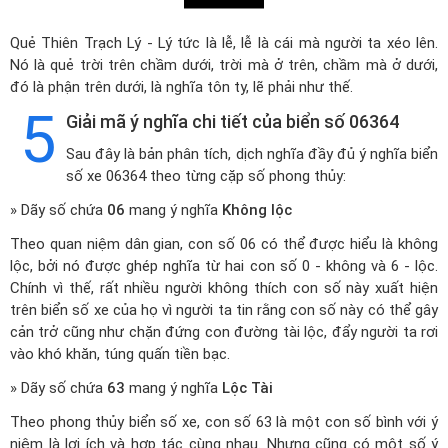
Quẻ Thiên Trạch Lý - Lý tức là lễ, lễ là cái mà người ta xéo lên.
Nó là quẻ trời trên chầm dưới, trời mà ở trên, chầm mà ở dưới,
đó là phận trên dưới, là nghĩa tôn ty, lẽ phải như thế.
5
Giải mã ý nghĩa chi tiết của biển số 06364
Sau đây là bản phân tích, dịch nghĩa đầy đủ ý nghĩa biển
số xe 06364 theo từng cặp số phong thủy:
» Dãy số chứa
06
mang ý nghĩa
Không lộc
Theo quan niệm dân gian, con số 06 có thể được hiểu là không
lộc, bởi nó được ghép nghĩa từ hai con số 0 - không và 6 - lộc.
Chính vì thế, rất nhiều người không thích con số này xuất hiện
trên biển số xe của họ vì người ta tin rằng con số này có thể gây
cản trở cũng như chặn đứng con đường tài lộc, đẩy người ta rơi
vào khó khăn, túng quấn tiền bạc.
» Dãy số chứa
63
mang ý nghĩa
Lộc Tài
Theo phong thủy biển số xe, con số 63 là một con số bình với ý
niệm là lợi ích và hợp tác cùng nhau. Nhưng cũng có một số ý