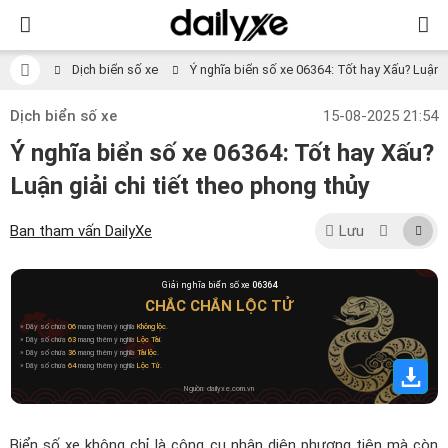
Dịch biển số xe
Ý nghĩa biển số xe 06364: Tốt hay Xấu? Luận gi
Dịch biển số xe
15-08-2025 21:54
Ý nghĩa biển số xe 06364: Tốt hay Xấu?
Luận giải chi tiết theo phong thủy
Ban tham vấn DailyXe
Lưu
Giải nghĩa biển số xe
06364
CHẮC CHẮN LỘC TỬ
» Dãy số chứa
06
mang thêm ý nghĩa
Không lộc
.
» Dãy số chứa
63
mang thêm ý nghĩa
Lộc Tài
.
» Dãy số chứa
36
mang thêm ý nghĩa
Tài lộc
.
» Dãy số chứa
64
mang thêm ý nghĩa
Lộc Tử
.
Nguồn: dailyxe.com.vn
Biển số xe không chỉ là công cụ nhận diện phương tiện mà còn