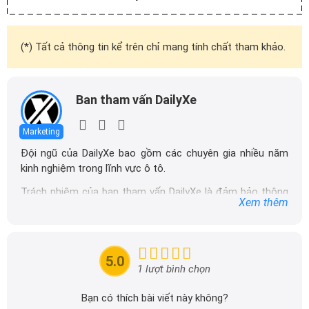
(*) Tất cả thông tin kể trên chỉ mang tính chất tham khảo.
Ban tham vấn DailyXe
Marketing
Đội ngũ của DailyXe bao gồm các chuyên gia nhiều năm
kinh nghiệm trong lĩnh vực ô tô.
Trách nhiệm của ban tham vấn DailyXe là đảm bảo thông
Xem thêm
tin chính xác được đăng tải trên dailyxe.com.vn, thường
xuyên cập nhật thông tin mới về xe ô tô, thông tin khuyến
mãi của các hãng xe để người đọc có thể tiếp cận thông
tin nhanh chóng và dễ dàng hơn.
5.0
1 lượt bình chọn
Bạn có thích bài viết này không?