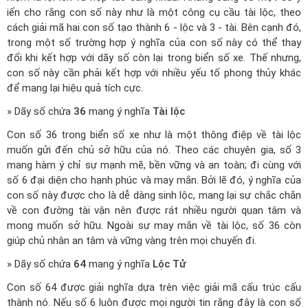
iến cho rằng con số này như là một công cụ cầu tài lộc, theo
cách giải mã hai con số tạo thành 6 - lộc và 3 - tài. Bên cạnh đó,
trong một số trường hợp ý nghĩa của con số này có thể thay
đổi khi kết hợp với dãy số còn lại trong biển số xe. Thế nhưng,
con số này cần phải kết hợp với nhiều yếu tố phong thủy khác
để mang lại hiệu quả tích cực.
» Dãy số chứa
36
mang ý nghĩa
Tài lộc
Con số 36 trong biển số xe như là một thông điệp về tài lộc
muốn gửi đến chủ sở hữu của nó. Theo các chuyên gia, số 3
mang hàm ý chỉ sự mạnh mẽ, bền vững và an toàn; đi cùng với
số 6 đại diện cho hạnh phúc và may mắn. Bởi lẽ đó, ý nghĩa của
con số này được cho là dễ dàng sinh lộc, mang lại sự chắc chắn
về con đường tài vận nên được rát nhiều người quan tâm và
mong muốn sở hữu. Ngoài sự may mắn về tài lộc, số 36 còn
giúp chủ nhân an tâm và vững vàng trên mọi chuyến đi.
» Dãy số chứa
64
mang ý nghĩa
Lộc Tử
Con số 64 được giải nghĩa dựa trên việc giải mã cấu trúc cấu
thành nó. Nếu số 6 luôn được mọi người tin rằng đây là con số