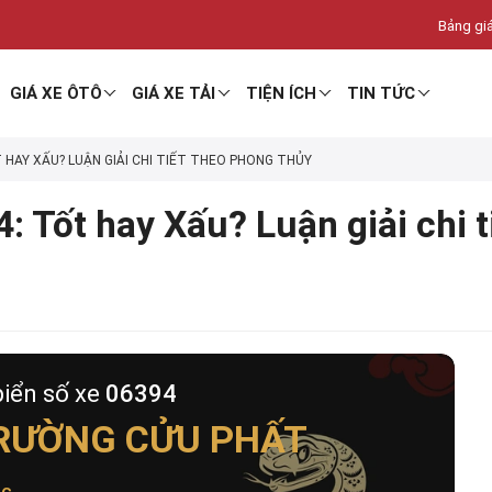
Bảng giá
GIÁ XE ÔTÔ
GIÁ XE TẢI
TIỆN ÍCH
TIN TỨC
T HAY XẤU? LUẬN GIẢI CHI TIẾT THEO PHONG THỦY
: Tốt hay Xấu? Luận giải chi 
biển số xe
06394
RƯỜNG CỬU PHẤT
ộc
.