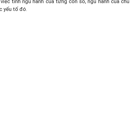
việc tính ngũ hành của từng con số, ngũ hành của chủ
c yếu tố đó.