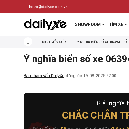
hotro@dailyxe.com.vn
SHOWROOM
TÌM XE
DỊCH BIỂN SỐ XE
Ý NGHĨA BIỂN SỐ XE 06394: TỐ
Ý nghĩa biển số xe 06394
Ban tham vấn DailyXe
đăng lúc
15-08-2025 22:00
Giải nghĩa 
CHẮC CHẮN T
» Dãy số chứa
06
mang thêm ý nghĩa
Không l