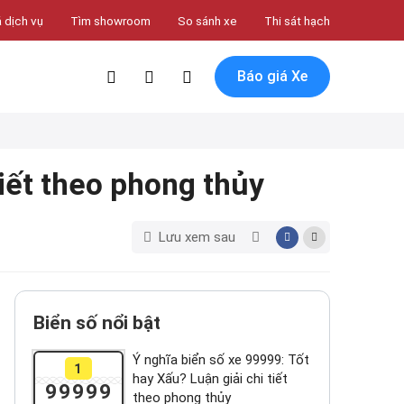
 dịch vụ
Tìm showroom
So sánh xe
Thi sát hạch
Báo giá Xe
tiết theo phong thủy
Lưu xem sau
Biển số nổi bật
Ý nghĩa biển số xe 99999: Tốt
1
hay Xấu? Luận giải chi tiết
99999
theo phong thủy