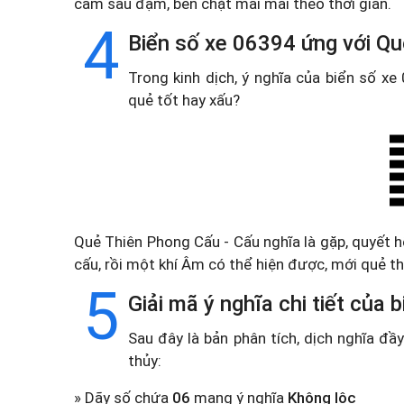
cảm sâu đậm, bền chặt mãi mãi theo thời gian.
4
Biển số xe 06394 ứng với Qu
Trong kinh dịch, ý nghĩa của biển số x
quẻ tốt hay xấu?
Quẻ Thiên Phong Cấu - Cấu nghĩa là gặp, quyết hế
cấu, rồi một khí Âm có thể hiện được, mới quẻ t
5
Giải mã ý nghĩa chi tiết của
Sau đây là bản phân tích, dịch nghĩa đ
thủy:
» Dãy số chứa
06
mang ý nghĩa
Không lộc