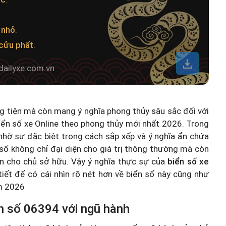
 nhỏ
.
cửu phất
.
dailyxe.com.vn
ng tiện mà còn mang ý nghĩa phong thủy sâu sắc đối với
iển số xe Online theo phong thủy mới nhất 2026
. Trong
hờ sự đặc biệt trong cách sắp xếp và ý nghĩa ẩn chứa
số không chỉ đại diện cho giá trị thông thường mà còn
n cho chủ sở hữu. Vậy ý nghĩa thực sự của
biển số xe
 tiết để có cái nhìn rõ nét hơn về biển số này cũng như
ăm 2026
n số 06394 với ngũ hành