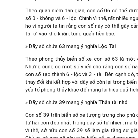
Theo quan niệm dân gian, con số 06 có thể được
số 0 - không và 6 - lộc. Chính vì thế, rất nhiều n
họ vì người ta tin rằng con số này có thể gây c
ta rơi vào khó khăn, túng quấn tiền bạc.
» Dãy số chứa
63
mang ý nghĩa
Lộc Tài
Theo phong thủy biển số xe, con số 63 là một c
Nhưng cũng có một số ý iến cho rằng con số này
con số tạo thành 6 - lộc và 3 - tài. Bên cạnh đó
thay đổi khi kết hợp với dãy số còn lại trong biể
yếu tố phong thủy khác để mang lại hiệu quả tích
» Dãy số chứa
39
mang ý nghĩa
Thần tài nhỏ
Con số 39 trên biển số xe tượng trưng cho phú q
từ hai con đẹp nhất trong dãy số tự nhiên, mà t
vì thế, sở hữu con số 39 sẽ làm gia tăng sự gi