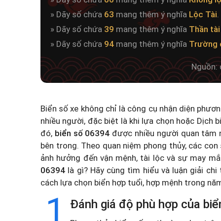
» Dãy số chứa
63
mang thêm ý nghĩa
Lộc Tài
.
» Dãy số chứa
39
mang thêm ý nghĩa
Thần tài
» Dãy số chứa
94
mang thêm ý nghĩa
Trường 
Nguồn: 
Biển số xe không chỉ là công cụ nhận diện phươ
nhiều người, đặc biệt là khi lựa chọn hoặc
Dịch b
đó,
biển số 06394
được nhiều người quan tâm n
bên trong. Theo quan niệm phong thủy, các con 
ảnh hưởng đến vận mệnh, tài lộc và sự may mắ
06394
là gì? Hãy cùng tìm hiểu và luận giải chi
cách lựa chọn biển hợp tuổi, hợp mệnh trong n
1
Đánh giá độ phù hợp của biể