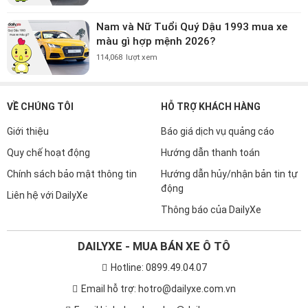
Nam và Nữ Tuổi Quý Dậu 1993 mua xe
màu gì hợp mệnh 2026?
114,068
lượt xem
VỀ CHÚNG TÔI
HỖ TRỢ KHÁCH HÀNG
Giới thiệu
Báo giá dịch vụ quảng cáo
Quy chế hoạt động
Hướng dẫn thanh toán
Chính sách bảo mật thông tin
Hướng dẫn hủy/nhận bản tin tự
động
Liên hệ với DailyXe
Thông báo của DailyXe
DAILYXE - MUA BÁN XE Ô TÔ
Hotline: 0899.49.04.07
Email hỗ trợ: hotro@dailyxe.com.vn