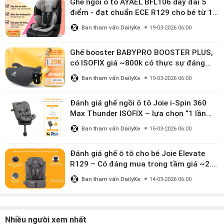
Ghế ngồi ô tô AYAEL BFL106 dây đai 5
điểm - đạt chuẩn ECE R129 cho bé từ 1–
10 tuổi
Ban tham vấn DailyXe
19-03-2026 06:00
Ghế booster BABYPRO BOOSTER PLUS,
có ISOFIX giá ~800k có thực sự đáng
mua?
Ban tham vấn DailyXe
19-03-2026 06:00
Đánh giá ghế ngồi ô tô Joie i-Spin 360
Max Thunder ISOFIX – lựa chọn “1 lần
dùng đến 12 năm” có đáng giá gần 9
Ban tham vấn DailyXe
15-03-2026 06:00
triệu?
Đánh giá ghế ô tô cho bé Joie Elevate
R129 – Có đáng mua trong tầm giá ~2.8
triệu?
Ban tham vấn DailyXe
14-03-2026 06:00
Nhiều người xem nhất