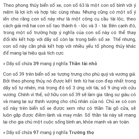
Theo phong thủy biển số xe, con số 63 là một con số bình với ý
niệm là lợi ích và hợp tác cùng nhau. Nhưng cũng có một số ý
iến cho rằng con số này như là một công cụ cầu tài lộc, theo
cách giải mã hai con số tạo thành 6 - lộc và 3 - tài. Bên cạnh đó,
trong một số trường hợp ý nghĩa của con số này có thể thay
đổi khi kết hợp với dãy số còn lại trong biển số xe. Thế nhưng,
con số này cần phải kết hợp với nhiều yếu tố phong thủy khác
để mang lại hiệu quả tích cực.
» Dãy số chứa
39
mang ý nghĩa
Thần tài nhỏ
Con số 39 trên biển số xe tượng trưng cho phú quý và vương giả.
Bởi theo phong thủy, nó được kết tinh từ hai con đẹp nhất trong
dãy số tự nhiên, mà trong đó số 3 ứng với tài, số 9 ứng với cửu
vương. Chính vì thế, sở hữu con số 39 sẽ làm gia tăng sự giàu có
và mang lại sự thịnh vượng cho chủ nhân của nó. Chủ xe có con
số này trên biển số xe được xem như có thần Tài gõ cửa, sẽ
luôn gặp được điềm lành và may mắn. Số thần tài này sẽ mang
lại cho gia chủ một cuộc sống bình an, khỏe mạnh và an toàn.
» Dãy số chứa
97
mang ý nghĩa
Trường thọ