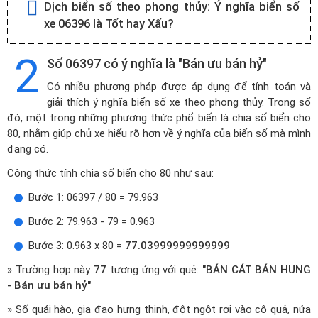
Dịch biển số theo phong thủy:
Ý nghĩa biển số
xe 06396 là Tốt hay Xấu?
2
Số 06397 có ý nghĩa là "Bán ưu bán hỷ"
Có nhiều phương pháp được áp dụng để tính toán và
giải thích ý nghĩa biển số xe theo phong thủy. Trong số
đó, một trong những phương thức phổ biến là chia số biển cho
80, nhằm giúp chủ xe hiểu rõ hơn về ý nghĩa của biển số mà mình
đang có.
Công thức tính chia số biển cho 80 như sau:
Bước 1: 06397 / 80 = 79.963
Bước 2: 79.963 - 79 = 0.963
Bước 3: 0.963 x 80 =
77.03999999999999
» Trường hợp này
77
tương ứng với quẻ:
"BÁN CÁT BÁN HUNG
- Bán ưu bán hỷ"
» Số quái hào, gia đạo hưng thịnh, đột ngột rơi vào cô quả, nửa