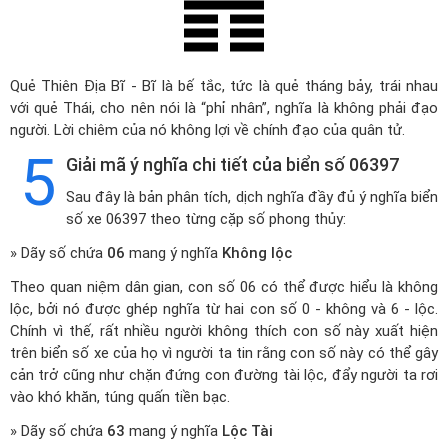
Quẻ Thiên Địa Bĩ - Bĩ là bế tắc, tức là quẻ tháng bảy, trái nhau
với quẻ Thái, cho nên nói là “phỉ nhân”, nghĩa là không phải đạo
người. Lời chiêm của nó không lợi về chính đạo của quân tử.
5
Giải mã ý nghĩa chi tiết của biển số 06397
Sau đây là bản phân tích, dịch nghĩa đầy đủ ý nghĩa biển
số xe 06397 theo từng cặp số phong thủy:
» Dãy số chứa
06
mang ý nghĩa
Không lộc
Theo quan niệm dân gian, con số 06 có thể được hiểu là không
lộc, bởi nó được ghép nghĩa từ hai con số 0 - không và 6 - lộc.
Chính vì thế, rất nhiều người không thích con số này xuất hiện
trên biển số xe của họ vì người ta tin rằng con số này có thể gây
cản trở cũng như chặn đứng con đường tài lộc, đẩy người ta rơi
vào khó khăn, túng quấn tiền bạc.
» Dãy số chứa
63
mang ý nghĩa
Lộc Tài