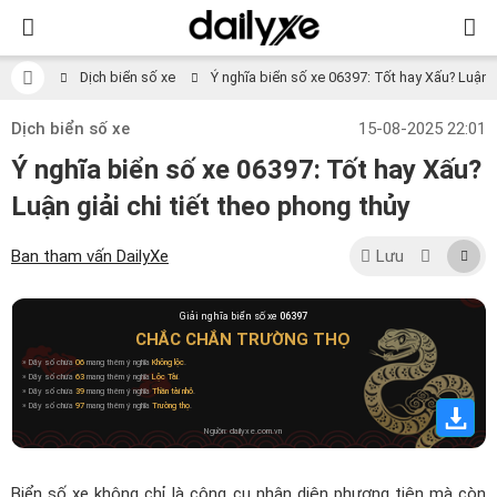
Dịch biển số xe
Ý nghĩa biển số xe 06397: Tốt hay Xấu? Luận gi
Dịch biển số xe
15-08-2025 22:01
Ý nghĩa biển số xe 06397: Tốt hay Xấu?
Luận giải chi tiết theo phong thủy
Ban tham vấn DailyXe
Lưu
Giải nghĩa biển số xe
06397
CHẮC CHẮN TRƯỜNG THỌ
» Dãy số chứa
06
mang thêm ý nghĩa
Không lộc
.
» Dãy số chứa
63
mang thêm ý nghĩa
Lộc Tài
.
» Dãy số chứa
39
mang thêm ý nghĩa
Thần tài nhỏ
.
» Dãy số chứa
97
mang thêm ý nghĩa
Trường thọ
.
Nguồn: dailyxe.com.vn
Biển số xe không chỉ là công cụ nhận diện phương tiện mà còn