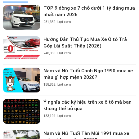
TOP 9 dòng xe 7 chỗ dưới 1 tỷ đáng mua
nhất năm 2026
281,352
lượt xem
Hướng Dẫn Thủ Tục Mua Xe Ô tô Trả
Góp Lãi Suất Thấp (2026)
248,050
lượt xem
Nam và Nữ Tuổi Canh Ngọ 1990 mua xe
màu gì hợp mệnh 2026?
158,862
lượt xem
Ý nghĩa các ký hiệu trên xe ô tô mà bạn
không thể bỏ qua
133,194
lượt xem
Nam và Nữ Tuổi Tân Mùi 1991 mua xe