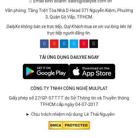
Email kinh doanh: sales@dailyxe.com.vn
Văn phòng: Tầng Trệt Tòa Nhà D-Head 371 Nguyễn Kiệm, Phường
3, Quận Gò Vấp, TP.HCM.
DailyXe không bán xe trực tiếp, Quý Khách mua xe xin vui lòng liên hệ
trực tiếp người đăng tin.
TẢI ỨNG DỤNG DAILYXE NGAY
CÔNG TY TNHH CÔNG NGHỆ MULPLAT
Giấy phép số 27/GP-STTTT do Sở Thông tin và Truyền thông
TP.HCM cấp ngày 04-07-2017
➤
Chịu trách nhiệm nội dung: Lê Thái Nguyên