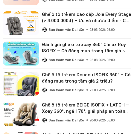
Ghế ô tô trẻ em cao cấp Joie Every Stage
(> 4.000.000đ) – Ưu và nhược điểm - Có
đáng đầu tư cho bé từ 0–12 tuổi?
Ban tham vấn DailyXe
23-03-2026 06:00
Đánh giá ghế ô tô xoay 360° Chilux Roy
ISOFIX – Có đáng mua trong tầm giá ~3
triệu
Ban tham vấn DailyXe
22-03-2026 06:00
Ghế ô tô trẻ em Doudou ISOFIX 360° – Có
đáng mua trong tầm giá 2 triệu?
Ban tham vấn DailyXe
21-03-2026 06:00
Ghế ô tô trẻ em BEIGE ISOFIX + LATCH –
Xoay 360°, ngả 170°, giải pháp an toàn
linh hoạt cho bé 0–10 tuổi
Ban tham vấn DailyXe
20-03-2026 06:00