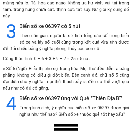
mừng nửa lo. Tài hoa cao ngạo, không ưa hư vinh, vui tại trong
tâm, trong hung chứa cát, thịnh cực tất suy. Nữ giới kỵ dùng số
này.
3
Biển số xe 06397 có 5 nút
Theo dân gian, người ta sẽ tính tổng các số trong biển
số xe và lấy số cuối cùng trong kết quả vừa tính được
để đối chiếu bảng ý nghĩa phong thủy các con số.
Công thức tính: 0 + 6 + 3 + 9 + 7 = 25 » 5 nút
» Số 5 (Ngũ): Biểu thị cho sự trung hòa. Mọi thứ đều diễn ra bằng
phẳng, không có điều gì đột biến. Bên cạnh đó, chữ số 5 cũng
đại diện cho ý nghĩa: mọi thử thách xảy ra đều có thể vượt qua
nếu như có đủ cố gắng.
4
Biển số xe 06397 ứng với Quẻ "Thiên Địa Bĩ"
Trong kinh dịch, ý nghĩa của biển số xe 06397 được giải
nghĩa như thế nào? Biển số xe thuộc quẻ tốt hay xấu?