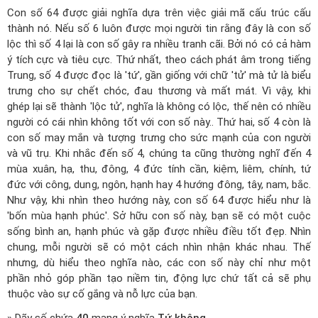
Con số 64 được giải nghĩa dựa trên việc giải mã cấu trúc cấu
thành nó. Nếu số 6 luôn được mọi người tin rằng đây là con số
lộc thì số 4 lại là con số gây ra nhiều tranh cãi. Bởi nó có cả hàm
ý tích cực và tiêu cực. Thứ nhất, theo cách phát âm trong tiếng
Trung, số 4 được đọc là 'tứ', gần giống với chữ 'tử' mà tử là biểu
trưng cho sự chết chóc, đau thương và mất mát. Vì vậy, khi
ghép lại sẽ thành 'lộc tử', nghĩa là không có lộc, thế nên có nhiều
người có cái nhìn không tốt với con số này.. Thứ hai, số 4 còn là
con số may mắn và tượng trưng cho sức mạnh của con người
và vũ trụ. Khi nhắc đến số 4, chúng ta cũng thường nghĩ đến 4
mùa xuân, hạ, thu, đông, 4 đức tính cần, kiệm, liêm, chính, tứ
đức với công, dung, ngôn, hạnh hay 4 hướng đông, tây, nam, bắc.
Như vậy, khi nhìn theo hướng này, con số 64 được hiểu như là
'bốn mùa hạnh phúc'. Sở hữu con số này, bạn sẽ có một cuộc
sống bình an, hạnh phúc và gặp được nhiều điều tốt đẹp. Nhìn
chung, mỗi người sẽ có một cách nhìn nhận khác nhau. Thế
nhưng, dù hiểu theo nghĩa nào, các con số này chỉ như một
phần nhỏ góp phần tạo niềm tin, động lực chứ tất cả sẽ phụ
thuộc vào sự cố gắng và nỗ lực của bạn.