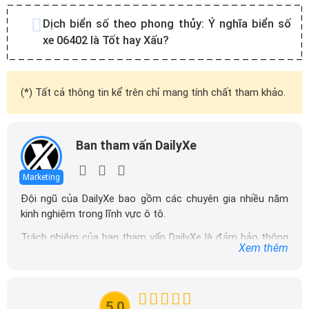
Dịch biển số theo phong thủy:
Ý nghĩa biển số
xe 06402 là Tốt hay Xấu?
(*) Tất cả thông tin kể trên chỉ mang tính chất tham khảo.
Ban tham vấn DailyXe
Marketing
Đội ngũ của DailyXe bao gồm các chuyên gia nhiều năm
kinh nghiệm trong lĩnh vực ô tô.
Trách nhiệm của ban tham vấn DailyXe là đảm bảo thông
Xem thêm
tin chính xác được đăng tải trên dailyxe.com.vn, thường
xuyên cập nhật thông tin mới về xe ô tô, thông tin khuyến
mãi của các hãng xe để người đọc có thể tiếp cận thông
tin nhanh chóng và dễ dàng hơn.
5.0