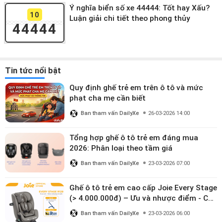
Ý nghĩa biển số xe 44444: Tốt hay Xấu?
10
Luận giải chi tiết theo phong thủy
44444
Tin tức nổi bật
Quy định ghế trẻ em trên ô tô và mức
phạt cha mẹ cần biết
Ban tham vấn DailyXe
26-03-2026 14:00
Tổng hợp ghế ô tô trẻ em đáng mua
2026: Phân loại theo tầm giá
Ban tham vấn DailyXe
23-03-2026 07:00
Ghế ô tô trẻ em cao cấp Joie Every Stage
(> 4.000.000đ) – Ưu và nhược điểm - Có
đáng đầu tư cho bé từ 0–12 tuổi?
Ban tham vấn DailyXe
23-03-2026 06:00