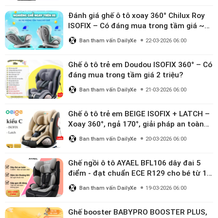
Đánh giá ghế ô tô xoay 360° Chilux Roy
ISOFIX – Có đáng mua trong tầm giá ~3
triệu
Ban tham vấn DailyXe
22-03-2026 06:00
Ghế ô tô trẻ em Doudou ISOFIX 360° – Có
đáng mua trong tầm giá 2 triệu?
Ban tham vấn DailyXe
21-03-2026 06:00
Ghế ô tô trẻ em BEIGE ISOFIX + LATCH –
Xoay 360°, ngả 170°, giải pháp an toàn
linh hoạt cho bé 0–10 tuổi
Ban tham vấn DailyXe
20-03-2026 06:00
Ghế ngồi ô tô AYAEL BFL106 dây đai 5
điểm - đạt chuẩn ECE R129 cho bé từ 1–
10 tuổi
Ban tham vấn DailyXe
19-03-2026 06:00
Ghế booster BABYPRO BOOSTER PLUS,