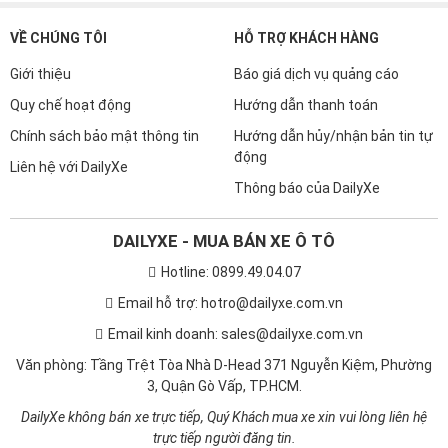
VỀ CHÚNG TÔI
HỖ TRỢ KHÁCH HÀNG
Giới thiệu
Báo giá dịch vụ quảng cáo
Quy chế hoạt động
Hướng dẫn thanh toán
Chính sách bảo mật thông tin
Hướng dẫn hủy/nhận bản tin tự
động
Liên hệ với DailyXe
Thông báo của DailyXe
DAILYXE - MUA BÁN XE Ô TÔ
Hotline: 0899.49.04.07
Email hỗ trợ: hotro@dailyxe.com.vn
Email kinh doanh: sales@dailyxe.com.vn
Văn phòng: Tầng Trệt Tòa Nhà D-Head 371 Nguyễn Kiệm, Phường
3, Quận Gò Vấp, TP.HCM.
DailyXe không bán xe trực tiếp, Quý Khách mua xe xin vui lòng liên hệ
trực tiếp người đăng tin.