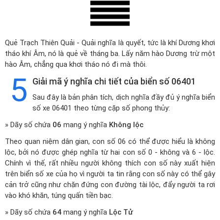
Quẻ Trạch Thiên Quải - Quải nghĩa là quyết, tức là khí Dương khơi
tháo khí Âm, nó là quẻ về tháng ba. Lấy năm hào Dương trừ một
hào Âm, chẳng qua khơi tháo nó đi mà thôi.
5
Giải mã ý nghĩa chi tiết của biển số 06401
Sau đây là bản phân tích, dịch nghĩa đầy đủ ý nghĩa biển
số xe 06401 theo từng cặp số phong thủy:
» Dãy số chứa
06
mang ý nghĩa
Không lộc
Theo quan niệm dân gian, con số 06 có thể được hiểu là không
lộc, bởi nó được ghép nghĩa từ hai con số 0 - không và 6 - lộc.
Chính vì thế, rất nhiều người không thích con số này xuất hiện
trên biển số xe của họ vì người ta tin rằng con số này có thể gây
cản trở cũng như chặn đứng con đường tài lộc, đẩy người ta rơi
vào khó khăn, túng quấn tiền bạc.
» Dãy số chứa
64
mang ý nghĩa
Lộc Tử