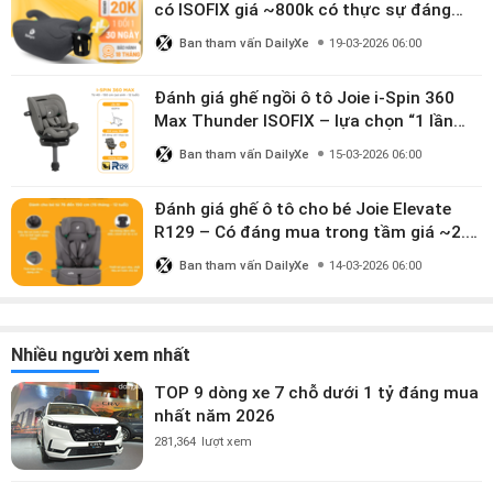
có ISOFIX giá ~800k có thực sự đáng
mua?
Ban tham vấn DailyXe
19-03-2026 06:00
Đánh giá ghế ngồi ô tô Joie i-Spin 360
Max Thunder ISOFIX – lựa chọn “1 lần
dùng đến 12 năm” có đáng giá gần 9
Ban tham vấn DailyXe
15-03-2026 06:00
triệu?
Đánh giá ghế ô tô cho bé Joie Elevate
R129 – Có đáng mua trong tầm giá ~2.8
triệu?
Ban tham vấn DailyXe
14-03-2026 06:00
Nhiều người xem nhất
TOP 9 dòng xe 7 chỗ dưới 1 tỷ đáng mua
nhất năm 2026
281,364
lượt xem