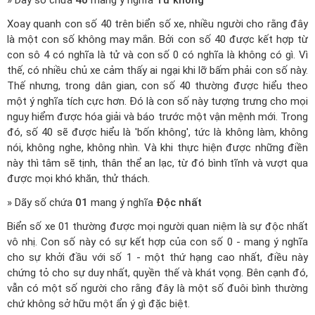
» Dãy số chứa
40
mang ý nghĩa
Tứ không
Xoay quanh con số 40 trên biển số xe, nhiều người cho rằng đây
là một con số không may mắn. Bởi con số 40 được kết hợp từ
con sô 4 có nghĩa là tử và con số 0 có nghĩa là không có gì. Vì
thế, có nhiều chủ xe cảm thấy ai ngại khi lỡ bấm phải con số này.
Thế nhưng, trong dân gian, con số 40 thường được hiểu theo
một ý nghĩa tích cực hơn. Đó là con số này tượng trưng cho mọi
nguy hiểm được hóa giải và báo trước một vận mệnh mới. Trong
đó, số 40 sẽ được hiểu là 'bốn không', tức là không làm, không
nói, không nghe, không nhìn. Và khi thực hiện được những điền
này thì tâm sẽ tịnh, thân thể an lạc, từ đó bình tĩnh và vượt qua
được mọi khó khăn, thử thách.
» Dãy số chứa
01
mang ý nghĩa
Độc nhất
Biển số xe 01 thường được mọi người quan niệm là sự độc nhất
vô nhị. Con số này có sự kết hợp của con số 0 - mang ý nghĩa
cho sự khởi đầu với số 1 - một thứ hạng cao nhất, điều này
chứng tỏ cho sự duy nhất, quyền thế và khát vọng. Bên cạnh đó,
vẫn có một số người cho rằng đây là một số đuôi bình thường
chứ không sở hữu một ẩn ý gì đặc biệt.