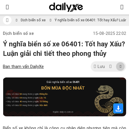
Dịch biển số xe
Ý nghĩa biển số xe 06401: Tốt hay Xấu? Luận gi
Dịch biển số xe
15-08-2025 22:02
Ý nghĩa biển số xe 06401: Tốt hay Xấu?
Luận giải chi tiết theo phong thủy
Ban tham vấn DailyXe
Lưu
Giải nghĩa biển số xe
06401
BỐN MÙA ĐỘC NHẤT
» Dãy số chứa
06
mang thêm ý nghĩa
Không lộc
.
» Dãy số chứa
64
mang thêm ý nghĩa
Lộc Tử
.
» Dãy số chứa
40
mang thêm ý nghĩa
Tứ không
.
» Dãy số chứa
01
mang thêm ý nghĩa
Độc nhất
.
Nguồn: dailyxe.com.vn
Biển số xe không chỉ là công cụ nhận diện phương tiện mà còn