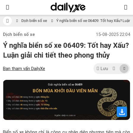
Dịch biển số xe
Ý nghĩa biển số xe 06409: Tốt hay Xấu? Luận gi
Dịch biển số xe
15-08-2025 22:04
Ý nghĩa biển số xe 06409: Tốt hay Xấu?
Luận giải chi tiết theo phong thủy
Ban tham vấn DailyXe
Lưu
Giải nghĩa biển số xe
06409
BỐN MÙA KHỞI ĐẦU VIÊN MÃN
» Dãy số chứa
06
mang thêm ý nghĩa
Không lộc
.
» Dãy số chứa
64
mang thêm ý nghĩa
Lộc Tử
.
» Dãy số chứa
40
mang thêm ý nghĩa
Tứ không
.
» Dãy số chứa
09
mang thêm ý nghĩa
Khởi đầu viên mãn
.
Nguồn: dailyxe.com.vn
Biển số xe không chỉ là công cụ nhận diện phương tiện mà còn