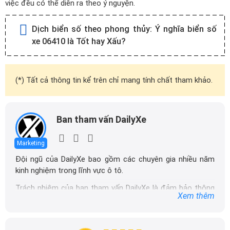
việc đều có thể diễn ra theo ý nguyện.
Dịch biển số theo phong thủy:
Ý nghĩa biển số
xe 06410 là Tốt hay Xấu?
(*) Tất cả thông tin kể trên chỉ mang tính chất tham khảo.
Ban tham vấn DailyXe
Marketing
Đội ngũ của DailyXe bao gồm các chuyên gia nhiều năm
kinh nghiệm trong lĩnh vực ô tô.
Trách nhiệm của ban tham vấn DailyXe là đảm bảo thông
Xem thêm
tin chính xác được đăng tải trên dailyxe.com.vn, thường
xuyên cập nhật thông tin mới về xe ô tô, thông tin khuyến
mãi của các hãng xe để người đọc có thể tiếp cận thông