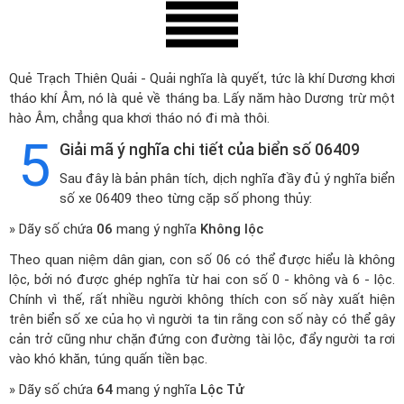
Quẻ Trạch Thiên Quải - Quải nghĩa là quyết, tức là khí Dương khơi
tháo khí Âm, nó là quẻ về tháng ba. Lấy năm hào Dương trừ một
hào Âm, chẳng qua khơi tháo nó đi mà thôi.
5
Giải mã ý nghĩa chi tiết của biển số 06409
Sau đây là bản phân tích, dịch nghĩa đầy đủ ý nghĩa biển
số xe 06409 theo từng cặp số phong thủy:
» Dãy số chứa
06
mang ý nghĩa
Không lộc
Theo quan niệm dân gian, con số 06 có thể được hiểu là không
lộc, bởi nó được ghép nghĩa từ hai con số 0 - không và 6 - lộc.
Chính vì thế, rất nhiều người không thích con số này xuất hiện
trên biển số xe của họ vì người ta tin rằng con số này có thể gây
cản trở cũng như chặn đứng con đường tài lộc, đẩy người ta rơi
vào khó khăn, túng quấn tiền bạc.
» Dãy số chứa
64
mang ý nghĩa
Lộc Tử