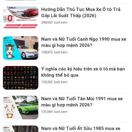
Hướng Dẫn Thủ Tục Mua Xe Ô tô Trả
Góp Lãi Suất Thấp (2026)
248,055
lượt xem
Nam và Nữ Tuổi Canh Ngọ 1990 mua xe
màu gì hợp mệnh 2026?
158,872
lượt xem
Ý nghĩa các ký hiệu trên xe ô tô mà bạn
không thể bỏ qua
133,202
lượt xem
Nam và Nữ Tuổi Tân Mùi 1991 mua xe
màu gì hợp mệnh 2026?
131,089
lượt xem
Nam và Nữ Tuổi Ất Sửu 1985 mua xe