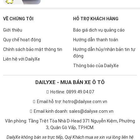
VỀ CHÚNG TÔI
HỖ TRỢ KHÁCH HÀNG
Giới thiệu
Báo giá dịch vụ quảng cáo
Quy chế hoạt động
Hướng dẫn thanh toán
Chính sách bảo mật thông tin
Hướng dẫn hủy/nhận bản tin tự
động
Liên hệ với DailyXe
Thông báo của DailyXe
DAILYXE - MUA BÁN XE Ô TÔ
Hotline: 0899.49.04.07
Email hỗ trợ: hotro@dailyxe.com.vn
Email kinh doanh: sales@dailyxe.com.vn
Văn phòng: Tầng Trệt Tòa Nhà D-Head 371 Nguyễn Kiệm, Phường
3, Quận Gò Vấp, TP.HCM.
DailyXe không bán xe trực tiếp, Quý Khách mua xe xin vui lòng liên hệ