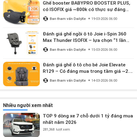
Ghế booster BABYPRO BOOSTER PLUS,
có ISOFIX giá ~800k có thực sự đáng
mua?
Ban tham vấn DailyXe
19-03-2026 06:00
Đánh giá ghế ngồi ô tô Joie i-Spin 360
Max Thunder ISOFIX – lựa chọn “1 lần
dùng đến 12 năm” có đáng giá gần 9
Ban tham vấn DailyXe
15-03-2026 06:00
triệu?
Đánh giá ghế ô tô cho bé Joie Elevate
R129 – Có đáng mua trong tầm giá ~2.8
triệu?
Ban tham vấn DailyXe
14-03-2026 06:00
Nhiều người xem nhất
TOP 9 dòng xe 7 chỗ dưới 1 tỷ đáng mua
nhất năm 2026
281,368
lượt xem