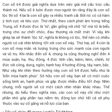
Con số 64 được giải nghĩa dựa trên việc giải mã cấu trúc cấu
thành nó. Nếu số 6 luôn được mọi người tin rằng đây là con số
lộc thì số 4 lại là con số gây ra nhiều tranh cãi. Bởi nó có cả hàm
ý tích cực và tiêu cực. Thứ nhất, theo cách phát âm trong tiếng
Trung, số 4 được đọc là 'tứ', gần giống với chữ 'tử' mà tử là biểu
trưng cho sự chết chóc, đau thương và mất mát. Vì vậy, khi
ghép lại sẽ thành 'lộc tử', nghĩa là không có lộc, thế nên có nhiều
người có cái nhìn không tốt với con số này.. Thứ hai, số 4 còn là
con số may mắn và tượng trưng cho sức mạnh của con người
và vũ trụ. Khi nhắc đến số 4, chúng ta cũng thường nghĩ đến 4
mùa xuân, hạ, thu, đông, 4 đức tính cần, kiệm, liêm, chính, tứ
đức với công, dung, ngôn, hạnh hay 4 hướng đông, tây, nam, bắc.
Như vậy, khi nhìn theo hướng này, con số 64 được hiểu như là
'bốn mùa hạnh phúc'. Sở hữu con số này, bạn sẽ có một cuộc
sống bình an, hạnh phúc và gặp được nhiều điều tốt đẹp. Nhìn
chung, mỗi người sẽ có một cách nhìn nhận khác nhau. Thế
nhưng, dù hiểu theo nghĩa nào, các con số này chỉ như một
phần nhỏ góp phần tạo niềm tin, động lực chứ tất cả sẽ phụ
thuộc vào sự cố gắng và nỗ lực của bạn.