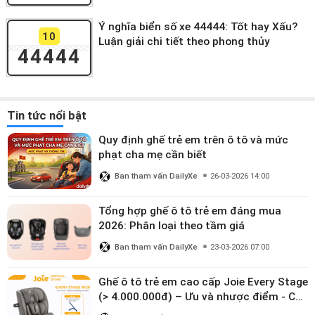
Ý nghĩa biển số xe 44444: Tốt hay Xấu?
10
Luận giải chi tiết theo phong thủy
44444
Tin tức nổi bật
Quy định ghế trẻ em trên ô tô và mức
phạt cha mẹ cần biết
Ban tham vấn DailyXe
26-03-2026 14:00
Tổng hợp ghế ô tô trẻ em đáng mua
2026: Phân loại theo tầm giá
Ban tham vấn DailyXe
23-03-2026 07:00
Ghế ô tô trẻ em cao cấp Joie Every Stage
(> 4.000.000đ) – Ưu và nhược điểm - Có
đáng đầu tư cho bé từ 0–12 tuổi?