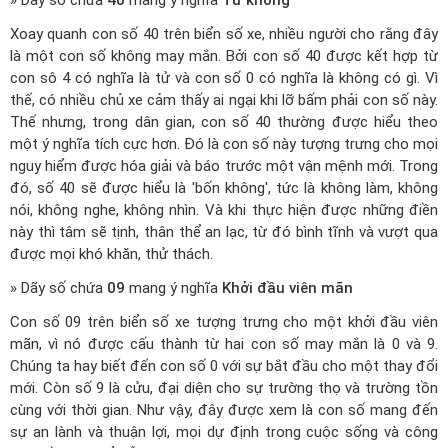
» Dãy số chứa
40
mang ý nghĩa
Tứ không
Xoay quanh con số 40 trên biển số xe, nhiều người cho rằng đây
là một con số không may mắn. Bởi con số 40 được kết hợp từ
con sô 4 có nghĩa là tử và con số 0 có nghĩa là không có gì. Vì
thế, có nhiều chủ xe cảm thấy ai ngại khi lỡ bấm phải con số này.
Thế nhưng, trong dân gian, con số 40 thường được hiểu theo
một ý nghĩa tích cực hơn. Đó là con số này tượng trưng cho mọi
nguy hiểm được hóa giải và báo trước một vận mệnh mới. Trong
đó, số 40 sẽ được hiểu là 'bốn không', tức là không làm, không
nói, không nghe, không nhìn. Và khi thực hiện được những điền
này thì tâm sẽ tịnh, thân thể an lạc, từ đó bình tĩnh và vượt qua
được mọi khó khăn, thử thách.
» Dãy số chứa
09
mang ý nghĩa
Khởi đầu viên mãn
Con số 09 trên biển số xe tượng trưng cho một khởi đầu viên
mãn, vì nó được cấu thành từ hai con số may mắn là 0 và 9.
Chúng ta hay biết đến con số 0 với sự bắt đầu cho một thay đổi
mới. Còn số 9 là cửu, đại diện cho sự trường thọ và trường tồn
cùng với thời gian. Như vậy, đây được xem là con số mang đến
sự an lành và thuận lợi, mọi dự định trong cuộc sống và công