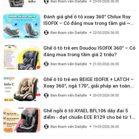
Ban tham vấn DailyXe
23-03-2026 06:00
Đánh giá ghế ô tô xoay 360° Chilux Roy
ISOFIX – Có đáng mua trong tầm giá ~3
triệu
Ban tham vấn DailyXe
22-03-2026 06:00
Ghế ô tô trẻ em Doudou ISOFIX 360° – Có
đáng mua trong tầm giá 2 triệu?
Ban tham vấn DailyXe
21-03-2026 06:00
Ghế ô tô trẻ em BEIGE ISOFIX + LATCH –
Xoay 360°, ngả 170°, giải pháp an toàn
linh hoạt cho bé 0–10 tuổi
Ban tham vấn DailyXe
20-03-2026 06:00
Ghế ngồi ô tô AYAEL BFL106 dây đai 5
điểm - đạt chuẩn ECE R129 cho bé từ 1–
10 tuổi
Ban tham vấn DailyXe
19-03-2026 06:00