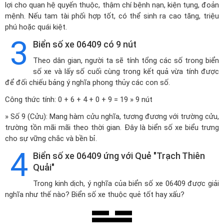
lợi cho quan hệ quyến thuộc, thậm chí bệnh nạn, kiện tụng, đoản
mệnh. Nếu tam tài phối hợp tốt, có thể sinh ra cao tăng, triệu
phú hoặc quái kiệt.
3
Biển số xe 06409 có 9 nút
Theo dân gian, người ta sẽ tính tổng các số trong biển
số xe và lấy số cuối cùng trong kết quả vừa tính được
để đối chiếu bảng ý nghĩa phong thủy các con số.
Công thức tính: 0 + 6 + 4 + 0 + 9 = 19 » 9 nút
» Số 9 (Cửu): Mang hàm cửu nghĩa, tương đương với trường cửu,
trường tồn mãi mãi theo thời gian. Đây là biển số xe biểu trưng
cho sự vững chắc và bền bỉ.
4
Biển số xe 06409 ứng với Quẻ "Trạch Thiên
Quải"
Trong kinh dịch, ý nghĩa của biển số xe 06409 được giải
nghĩa như thế nào? Biển số xe thuộc quẻ tốt hay xấu?