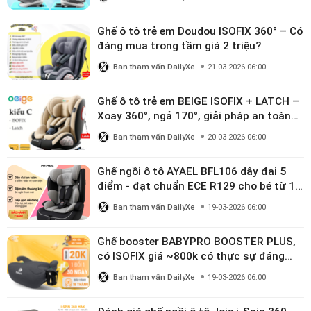
Ghế ô tô trẻ em Doudou ISOFIX 360° – Có
đáng mua trong tầm giá 2 triệu?
Ban tham vấn DailyXe
21-03-2026 06:00
Ghế ô tô trẻ em BEIGE ISOFIX + LATCH –
Xoay 360°, ngả 170°, giải pháp an toàn
linh hoạt cho bé 0–10 tuổi
Ban tham vấn DailyXe
20-03-2026 06:00
Ghế ngồi ô tô AYAEL BFL106 dây đai 5
điểm - đạt chuẩn ECE R129 cho bé từ 1–
10 tuổi
Ban tham vấn DailyXe
19-03-2026 06:00
Ghế booster BABYPRO BOOSTER PLUS,
có ISOFIX giá ~800k có thực sự đáng
mua?
Ban tham vấn DailyXe
19-03-2026 06:00