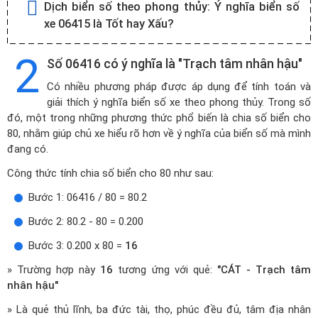
Dịch biển số theo phong thủy:
Ý nghĩa biển số
xe 06415 là Tốt hay Xấu?
2
Số 06416 có ý nghĩa là "Trạch tâm nhân hậu"
Có nhiều phương pháp được áp dụng để tính toán và
giải thích ý nghĩa biển số xe theo phong thủy. Trong số
đó, một trong những phương thức phổ biến là chia số biển cho
80, nhằm giúp chủ xe hiểu rõ hơn về ý nghĩa của biển số mà mình
đang có.
Công thức tính chia số biển cho 80 như sau:
Bước 1: 06416 / 80 = 80.2
Bước 2: 80.2 - 80 = 0.200
Bước 3: 0.200 x 80 =
16
» Trường hợp này
16
tương ứng với quẻ:
"CÁT - Trạch tâm
nhân hậu"
» Là quẻ thủ lĩnh, ba đức tài, thọ, phúc đều đủ, tâm địa nhân