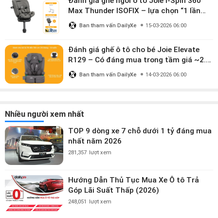
Đánh giá ghế ngồi ô tô Joie i-Spin 360
Max Thunder ISOFIX – lựa chọn “1 lần
dùng đến 12 năm” có đáng giá gần 9
Ban tham vấn DailyXe
15-03-2026 06:00
triệu?
Đánh giá ghế ô tô cho bé Joie Elevate
R129 – Có đáng mua trong tầm giá ~2.8
triệu?
Ban tham vấn DailyXe
14-03-2026 06:00
Nhiều người xem nhất
TOP 9 dòng xe 7 chỗ dưới 1 tỷ đáng mua
nhất năm 2026
281,357
lượt xem
Hướng Dẫn Thủ Tục Mua Xe Ô tô Trả
Góp Lãi Suất Thấp (2026)
248,051
lượt xem