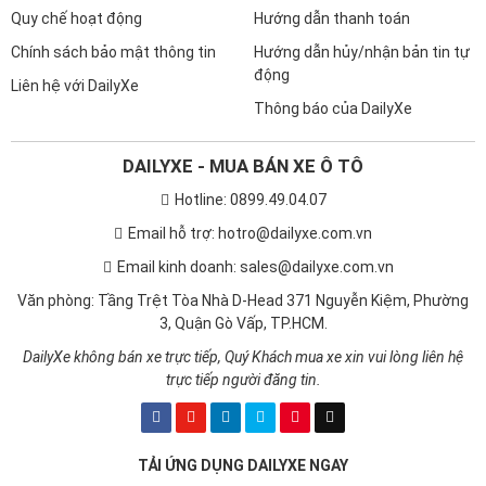
Quy chế hoạt động
Hướng dẫn thanh toán
Chính sách bảo mật thông tin
Hướng dẫn hủy/nhận bản tin tự
động
Liên hệ với DailyXe
Thông báo của DailyXe
DAILYXE - MUA BÁN XE Ô TÔ
Hotline: 0899.49.04.07
Email hỗ trợ: hotro@dailyxe.com.vn
Email kinh doanh: sales@dailyxe.com.vn
Văn phòng: Tầng Trệt Tòa Nhà D-Head 371 Nguyễn Kiệm, Phường
3, Quận Gò Vấp, TP.HCM.
DailyXe không bán xe trực tiếp, Quý Khách mua xe xin vui lòng liên hệ
trực tiếp người đăng tin.
TẢI ỨNG DỤNG DAILYXE NGAY