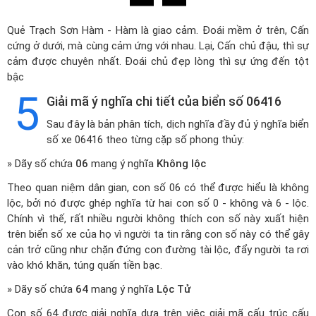
Quẻ Trạch Sơn Hàm - Hàm là giao cảm. Đoái mềm ở trên, Cấn
cứng ở dưới, mà cùng cảm ứng với nhau. Lại, Cấn chủ đậu, thì sự
cảm được chuyên nhất. Đoái chủ đẹp lòng thì sự ứng đến tột
bậc
5
Giải mã ý nghĩa chi tiết của biển số 06416
Sau đây là bản phân tích, dịch nghĩa đầy đủ ý nghĩa biển
số xe 06416 theo từng cặp số phong thủy:
» Dãy số chứa
06
mang ý nghĩa
Không lộc
Theo quan niệm dân gian, con số 06 có thể được hiểu là không
lộc, bởi nó được ghép nghĩa từ hai con số 0 - không và 6 - lộc.
Chính vì thế, rất nhiều người không thích con số này xuất hiện
trên biển số xe của họ vì người ta tin rằng con số này có thể gây
cản trở cũng như chặn đứng con đường tài lộc, đẩy người ta rơi
vào khó khăn, túng quấn tiền bạc.
» Dãy số chứa
64
mang ý nghĩa
Lộc Tử
Con số 64 được giải nghĩa dựa trên việc giải mã cấu trúc cấu