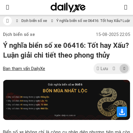
Dịch biển số xe
Ý nghĩa biển số xe 06416: Tốt hay Xấu? Luận gi
Dịch biển số xe
15-08-2025 22:05
Ý nghĩa biển số xe 06416: Tốt hay Xấu?
Luận giải chi tiết theo phong thủy
Ban tham vấn DailyXe
Lưu
Giải nghĩa biển số xe
06416
BỐN MÙA NHẤT LỘC
» Dãy số chứa
06
mang thêm ý nghĩa
Không lộc
.
» Dãy số chứa
64
mang thêm ý nghĩa
Lộc Tử
.
» Dãy số chứa
41
mang thêm ý nghĩa
Tử nhất
.
» Dãy số chứa
16
mang thêm ý nghĩa
Nhất lộc
.
Nguồn: dailyxe.com.vn
Biển số xe không chỉ là công cụ nhận diện phương tiện mà còn