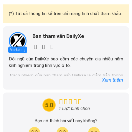
(*) Tất cả thông tin kể trên chỉ mang tính chất tham khảo.
Ban tham vấn DailyXe
Marketing
Đội ngũ của DailyXe bao gồm các chuyên gia nhiều năm
kinh nghiệm trong lĩnh vực ô tô.
Trách nhiệm của ban tham vấn DailyXe là đảm bảo thông
Xem thêm
tin chính xác được đăng tải trên dailyxe.com.vn, thường
xuyên cập nhật thông tin mới về xe ô tô, thông tin khuyến
mãi của các hãng xe để người đọc có thể tiếp cận thông
tin nhanh chóng và dễ dàng hơn.
5.0
1 lượt bình chọn
Bạn có thích bài viết này không?