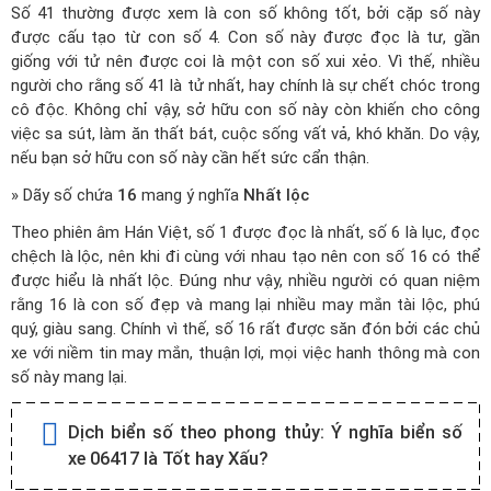
Số 41 thường được xem là con số không tốt, bởi cặp số này
được cấu tạo từ con số 4. Con số này được đọc là tư, gần
giống với tử nên được coi là một con số xui xẻo. Vì thế, nhiều
người cho rằng số 41 là tử nhất, hay chính là sự chết chóc trong
cô độc. Không chỉ vậy, sở hữu con số này còn khiến cho công
việc sa sút, làm ăn thất bát, cuộc sống vất vả, khó khăn. Do vậy,
nếu bạn sở hữu con số này cần hết sức cẩn thận.
» Dãy số chứa
16
mang ý nghĩa
Nhất lộc
Theo phiên âm Hán Việt, số 1 được đọc là nhất, số 6 là lục, đọc
chệch là lộc, nên khi đi cùng với nhau tạo nên con số 16 có thể
được hiểu là nhất lộc. Đúng như vậy, nhiều người có quan niệm
rằng 16 là con số đẹp và mang lại nhiều may mắn tài lộc, phú
quý, giàu sang. Chính vì thế, số 16 rất được săn đón bởi các chủ
xe với niềm tin may mắn, thuận lợi, mọi việc hanh thông mà con
số này mang lại.
Dịch biển số theo phong thủy:
Ý nghĩa biển số
xe 06417 là Tốt hay Xấu?