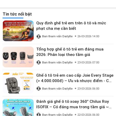
Tin tức nổi bật
Quy định ghế trẻ em trên ô tô và mức
phạt cha mẹ cần biết
Ban tham vấn DailyXe
26-03-2026 14:00
Tổng hợp ghế ô tô trẻ em đáng mua
2026: Phân loại theo tầm giá
Ban tham vấn DailyXe
23-03-2026 07:00
Ghế ô tô trẻ em cao cấp Joie Every Stage
(> 4.000.000đ) – Ưu và nhược điểm - Có
đáng đầu tư cho bé từ 0–12 tuổi?
Ban tham vấn DailyXe
23-03-2026 06:00
Đánh giá ghế ô tô xoay 360° Chilux Roy
ISOFIX – Có đáng mua trong tầm giá ~3
triệu
Ban tham vấn DailyXe
22-03-2026 06:00