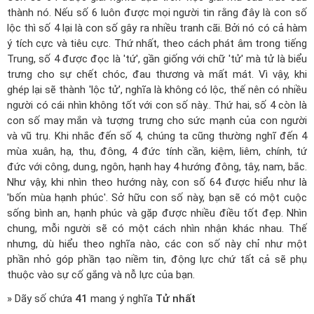
thành nó. Nếu số 6 luôn được mọi người tin rằng đây là con số
lộc thì số 4 lại là con số gây ra nhiều tranh cãi. Bởi nó có cả hàm
ý tích cực và tiêu cực. Thứ nhất, theo cách phát âm trong tiếng
Trung, số 4 được đọc là 'tứ', gần giống với chữ 'tử' mà tử là biểu
trưng cho sự chết chóc, đau thương và mất mát. Vì vậy, khi
ghép lại sẽ thành 'lộc tử', nghĩa là không có lộc, thế nên có nhiều
người có cái nhìn không tốt với con số này.. Thứ hai, số 4 còn là
con số may mắn và tượng trưng cho sức mạnh của con người
và vũ trụ. Khi nhắc đến số 4, chúng ta cũng thường nghĩ đến 4
mùa xuân, hạ, thu, đông, 4 đức tính cần, kiệm, liêm, chính, tứ
đức với công, dung, ngôn, hạnh hay 4 hướng đông, tây, nam, bắc.
Như vậy, khi nhìn theo hướng này, con số 64 được hiểu như là
'bốn mùa hạnh phúc'. Sở hữu con số này, bạn sẽ có một cuộc
sống bình an, hạnh phúc và gặp được nhiều điều tốt đẹp. Nhìn
chung, mỗi người sẽ có một cách nhìn nhận khác nhau. Thế
nhưng, dù hiểu theo nghĩa nào, các con số này chỉ như một
phần nhỏ góp phần tạo niềm tin, động lực chứ tất cả sẽ phụ
thuộc vào sự cố gắng và nỗ lực của bạn.
» Dãy số chứa
41
mang ý nghĩa
Tử nhất