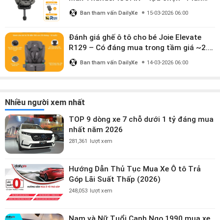
dùng đến 12 năm” có đáng giá gần 9
Ban tham vấn DailyXe
15-03-2026 06:00
triệu?
Đánh giá ghế ô tô cho bé Joie Elevate
R129 – Có đáng mua trong tầm giá ~2.8
triệu?
Ban tham vấn DailyXe
14-03-2026 06:00
Nhiều người xem nhất
TOP 9 dòng xe 7 chỗ dưới 1 tỷ đáng mua
nhất năm 2026
281,361
lượt xem
Hướng Dẫn Thủ Tục Mua Xe Ô tô Trả
Góp Lãi Suất Thấp (2026)
248,053
lượt xem
Nam và Nữ Tuổi Canh Ngọ 1990 mua xe