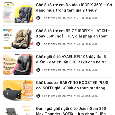
Ghế ô tô trẻ em Doudou ISOFIX 360° – Có
đáng mua trong tầm giá 2 triệu?
Ban tham vấn DailyXe
21-03-2026 06:00
Ghế ô tô trẻ em BEIGE ISOFIX + LATCH –
Xoay 360°, ngả 170°, giải pháp an toàn
linh hoạt cho bé 0–10 tuổi
Ban tham vấn DailyXe
20-03-2026 06:00
Ghế ngồi ô tô AYAEL BFL106 dây đai 5
điểm - đạt chuẩn ECE R129 cho bé từ 1–
10 tuổi
Ban tham vấn DailyXe
19-03-2026 06:00
Ghế booster BABYPRO BOOSTER PLUS,
có ISOFIX giá ~800k có thực sự đáng
mua?
Ban tham vấn DailyXe
19-03-2026 06:00
Đánh giá ghế ngồi ô tô Joie i-Spin 360
Max Thunder ISOFIX – lựa chọn “1 lần