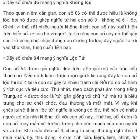
» Dãy số chứa
06
mang ý nghĩa
Không lộc
Theo quan niệm dân gian, con số 06 có thể được hiểu là không
lộc, bởi nó được ghép nghĩa từ hai con số 0 - không và 6 - lộc.
Chính vì thế, rất nhiều người không thích con số này xuất hiện
trên biển số xe của họ vì người ta tin rằng con số này có thể gây
cản trở cũng như chặn đứng con đường tài lộc, đẩy người ta rơi
vào khó khăn, túng quấn tiền bạc.
» Dãy số chứa
64
mang ý nghĩa
Lộc Tử
Con số 64 được giải nghĩa dựa trên việc giải mã cấu trúc cấu
thành nó. Nếu số 6 luôn được mọi người tin rằng đây là con số
lộc thì số 4 lại là con số gây ra nhiều tranh cãi. Bởi nó có cả hàm
ý tích cực và tiêu cực. Thứ nhất, theo cách phát âm trong tiếng
Trung, số 4 được đọc là 'tứ', gần giống với chữ 'tử' mà tử là biểu
trưng cho sự chết chóc, đau thương và mất mát. Vì vậy, khi
ghép lại sẽ thành 'lộc tử', nghĩa là không có lộc, thế nên có nhiều
người có cái nhìn không tốt với con số này.. Thứ hai, số 4 còn là
con số may mắn và tượng trưng cho sức mạnh của con người
và vũ trụ. Khi nhắc đến số 4, chúng ta cũng thường nghĩ đến 4
mùa xuân, hạ, thu, đông, 4 đức tính cần, kiệm, liêm, chính, tứ