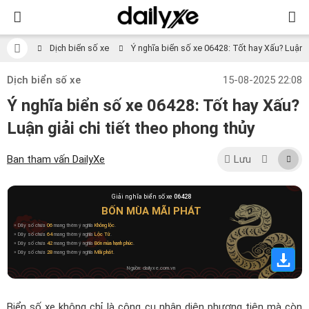
Dịch biển số xe
Ý nghĩa biển số xe 06428: Tốt hay Xấu? Luận gi
Dịch biển số xe
15-08-2025 22:08
Ý nghĩa biển số xe 06428: Tốt hay Xấu?
Luận giải chi tiết theo phong thủy
Ban tham vấn DailyXe
Lưu
Giải nghĩa biển số xe
06428
BỐN MÙA MÃI PHÁT
» Dãy số chứa
06
mang thêm ý nghĩa
Không lộc
.
» Dãy số chứa
64
mang thêm ý nghĩa
Lộc Tử
.
» Dãy số chứa
42
mang thêm ý nghĩa
Bốn mùa hạnh phúc
.
» Dãy số chứa
28
mang thêm ý nghĩa
Mãi phát
.
Nguồn: dailyxe.com.vn
Biển số xe không chỉ là công cụ nhận diện phương tiện mà còn