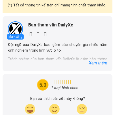
(*) Tất cả thông tin kể trên chỉ mang tính chất tham khảo.
Ban tham vấn DailyXe
Marketing
Đội ngũ của DailyXe bao gồm các chuyên gia nhiều năm
kinh nghiệm trong lĩnh vực ô tô.
Trách nhiệm của ban tham vấn DailyXe là đảm bảo thông
Xem thêm
tin chính xác được đăng tải trên dailyxe.com.vn, thường
xuyên cập nhật thông tin mới về xe ô tô, thông tin khuyến
mãi của các hãng xe để người đọc có thể tiếp cận thông
tin nhanh chóng và dễ dàng hơn.
5.0
1 lượt bình chọn
Bạn có thích bài viết này không?