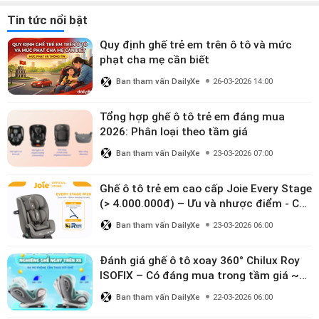
Tin tức nổi bật
Quy định ghế trẻ em trên ô tô và mức
phạt cha mẹ cần biết
Ban tham vấn DailyXe
26-03-2026 14:00
Tổng hợp ghế ô tô trẻ em đáng mua
2026: Phân loại theo tầm giá
Ban tham vấn DailyXe
23-03-2026 07:00
Ghế ô tô trẻ em cao cấp Joie Every Stage
(> 4.000.000đ) – Ưu và nhược điểm - Có
đáng đầu tư cho bé từ 0–12 tuổi?
Ban tham vấn DailyXe
23-03-2026 06:00
Đánh giá ghế ô tô xoay 360° Chilux Roy
ISOFIX – Có đáng mua trong tầm giá ~3
triệu
Ban tham vấn DailyXe
22-03-2026 06:00