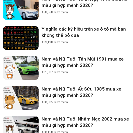
màu gì hợp mệnh 2026?
158,868
lượt xem
Ý nghĩa các ký hiệu trên xe ô tô mà bạn
không thể bỏ qua
133,198
lượt xem
Nam và Nữ Tuổi Tân Mùi 1991 mua xe
màu gì hợp mệnh 2026?
131,087
lượt xem
Nam và Nữ Tuổi Ất Sửu 1985 mua xe
màu gì hợp mệnh 2026?
130,385
lượt xem
Nam và Nữ Tuổi Nhâm Ngọ 2002 mua xe
màu gì hợp mệnh 2026?
130,158
lượt xem