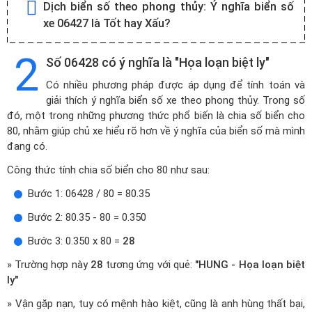
Dịch biển số theo phong thủy:
Ý nghĩa biển số
xe 06427 là Tốt hay Xấu?
2
Số 06428 có ý nghĩa là "Họa loạn biệt ly"
Có nhiều phương pháp được áp dụng để tính toán và
giải thích ý nghĩa biển số xe theo phong thủy. Trong số
đó, một trong những phương thức phổ biến là chia số biển cho
80, nhằm giúp chủ xe hiểu rõ hơn về ý nghĩa của biển số mà mình
đang có.
Công thức tính chia số biển cho 80 như sau:
Bước 1: 06428 / 80 = 80.35
Bước 2: 80.35 - 80 = 0.350
Bước 3: 0.350 x 80 =
28
» Trường hợp này
28
tương ứng với quẻ:
"HUNG - Họa loạn biệt
ly"
» Vận gặp nạn, tuy có mệnh hào kiệt, cũng là anh hùng thất bại,