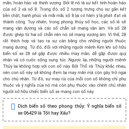
mãn, hoàn hảo và thịnh vượng. Bởi lẽ nó là sự kết tinh hoàn hảo
của số 2 và số 8. Trong đó, số 2 tượng trưng cho sự gắn kết
bền chặt, hạnh phúc và mãi mãi; số 8 lại có hàm ý là phát đạt và
thành công. Tuy nhiên, trong phong thủy số học, các số lẻ sẽ
mang vận dương và các số chẵn sẽ mang vận âm. Và số 28
được ghép từ hai số chẵn nên nó sẽ mang vượng âm. Vì thế, 28
rất thích hợp và tạo ra sự cân bằng cho những người thuộc
mạng dương. Từ đó, đối với những người mệnh Kim khi sở hữu
biển số xe 28 sẽ gặp được nhiều may mắn, dễ gặp được quý
nhân và có cuộc sống sung túc. Ngược lại, những người mệnh
Thủy lại không hợp với con số này. Bởi Thổ và Thủy khắc nhau,
nên con số này sẽ không đem lại may mắn mà còn gây trở ngại
cho chủ nhân. Từ đó, sự may rủi của mỗi con số không chỉ phụ
thuộc và ý nghĩa của nó mà còn phụ thuộc vào chính chủ nhân
người sở hữu chiếc biển số xe mang con số này.
Dịch biển số theo phong thủy:
Ý nghĩa biển số
xe 06429 là Tốt hay Xấu?