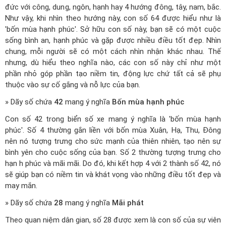
đức với công, dung, ngôn, hạnh hay 4 hướng đông, tây, nam, bắc.
Như vậy, khi nhìn theo hướng này, con số 64 được hiểu như là
'bốn mùa hạnh phúc'. Sở hữu con số này, bạn sẽ có một cuộc
sống bình an, hạnh phúc và gặp được nhiều điều tốt đẹp. Nhìn
chung, mỗi người sẽ có một cách nhìn nhận khác nhau. Thế
nhưng, dù hiểu theo nghĩa nào, các con số này chỉ như một
phần nhỏ góp phần tạo niềm tin, động lực chứ tất cả sẽ phụ
thuộc vào sự cố gắng và nỗ lực của bạn.
» Dãy số chứa
42
mang ý nghĩa
Bốn mùa hạnh phúc
Con số 42 trong biển số xe mang ý nghĩa là 'bốn mùa hạnh
phúc'. Số 4 thường gắn liền với bốn mùa Xuân, Hạ, Thu, Đông
nên nó tượng trưng cho sức mạnh của thiên nhiên, tạo nên sự
bình yên cho cuộc sống của bạn. Số 2 thường tượng trưng cho
hạn h phúc và mãi mãi. Do đó, khi kết hợp 4 với 2 thành số 42, nó
sẽ giúp bạn có niềm tin và khát vọng vào những điều tốt đẹp và
may mắn.
» Dãy số chứa
28
mang ý nghĩa
Mãi phát
Theo quan niệm dân gian, số 28 được xem là con số của sự viên