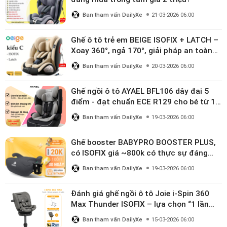
Ban tham vấn DailyXe
21-03-2026 06:00
Ghế ô tô trẻ em BEIGE ISOFIX + LATCH –
Xoay 360°, ngả 170°, giải pháp an toàn
linh hoạt cho bé 0–10 tuổi
Ban tham vấn DailyXe
20-03-2026 06:00
Ghế ngồi ô tô AYAEL BFL106 dây đai 5
điểm - đạt chuẩn ECE R129 cho bé từ 1–
10 tuổi
Ban tham vấn DailyXe
19-03-2026 06:00
Ghế booster BABYPRO BOOSTER PLUS,
có ISOFIX giá ~800k có thực sự đáng
mua?
Ban tham vấn DailyXe
19-03-2026 06:00
Đánh giá ghế ngồi ô tô Joie i-Spin 360
Max Thunder ISOFIX – lựa chọn “1 lần
dùng đến 12 năm” có đáng giá gần 9
Ban tham vấn DailyXe
15-03-2026 06:00
triệu?