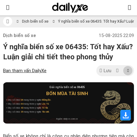
Dịch biển số xe
Ý nghĩa biển số xe 06435: Tốt hay Xấu? Luận gi
Dịch biển số xe
15-08-2025 22:09
Ý nghĩa biển số xe 06435: Tốt hay Xấu?
Luận giải chi tiết theo phong thủy
Ban tham vấn DailyXe
Lưu
Giải nghĩa biển số xe
06435
BỐN MÙA TÀI SINH
» Dãy số chứa
06
mang thêm ý nghĩa
Không lộc
.
» Dãy số chứa
64
mang thêm ý nghĩa
Lộc Tử
.
» Dãy số chứa
43
mang thêm ý nghĩa
Tứ tài
.
» Dãy số chứa
35
mang thêm ý nghĩa
Tài sinh
.
Nguồn: dailyxe.com.vn
Biển số xe không chỉ là công cụ nhận diện phương tiện mà còn