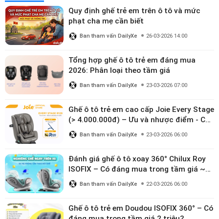
Quy định ghế trẻ em trên ô tô và mức
phạt cha mẹ cần biết
Ban tham vấn DailyXe
26-03-2026 14:00
Tổng hợp ghế ô tô trẻ em đáng mua
2026: Phân loại theo tầm giá
Ban tham vấn DailyXe
23-03-2026 07:00
Ghế ô tô trẻ em cao cấp Joie Every Stage
(> 4.000.000đ) – Ưu và nhược điểm - Có
đáng đầu tư cho bé từ 0–12 tuổi?
Ban tham vấn DailyXe
23-03-2026 06:00
Đánh giá ghế ô tô xoay 360° Chilux Roy
ISOFIX – Có đáng mua trong tầm giá ~3
triệu
Ban tham vấn DailyXe
22-03-2026 06:00
Ghế ô tô trẻ em Doudou ISOFIX 360° – Có
đáng mua trong tầm giá 2 triệu?