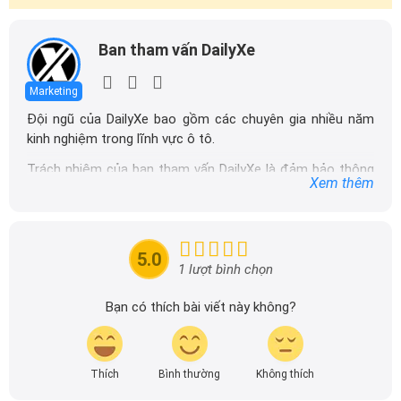
Ban tham vấn DailyXe
Marketing
Đội ngũ của DailyXe bao gồm các chuyên gia nhiều năm
kinh nghiệm trong lĩnh vực ô tô.
Trách nhiệm của ban tham vấn DailyXe là đảm bảo thông
Xem thêm
tin chính xác được đăng tải trên dailyxe.com.vn, thường
xuyên cập nhật thông tin mới về xe ô tô, thông tin khuyến
mãi của các hãng xe để người đọc có thể tiếp cận thông
tin nhanh chóng và dễ dàng hơn.
5.0
1 lượt bình chọn
Bạn có thích bài viết này không?
Thích
Bình thường
Không thích