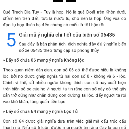
Quẻ Trạch Địa Tụy - Tụy là họp, Nó là quẻ Đoái trên Khôn dưới,
chầm lên trên đất, tức là nước tụ, cho nên là họp. Ông vua có
đạo tụ họp thiên hạ đến chưng có miếu là tột bậc rồi.
5
Giải mã ý nghĩa chi tiết của biển số 06435
Sau đây là bản phân tích, dịch nghĩa đầy đủ ý nghĩa biển
số xe 06435 theo từng cặp số phong thủy:
» Dãy số chứa
06
mang ý nghĩa
Không lộc
Theo quan niệm dân gian, con số 06 có thể được hiểu là không
lộc, bởi nó được ghép nghĩa từ hai con số 0 - không và 6 - lộc.
Chính vì thế, rất nhiều người không thích con số này xuất hiện
trên biển số xe của họ vì người ta tin rằng con số này có thể gây
cản trở cũng như chặn đứng con đường tài lộc, đẩy người ta rơi
vào khó khăn, túng quấn tiền bạc.
» Dãy số chứa
64
mang ý nghĩa
Lộc Tử
Con số 64 được giải nghĩa dựa trên việc giải mã cấu trúc cấu
thành nó. Nếu số 6 luôn được mọi người tin rằng đây là con số