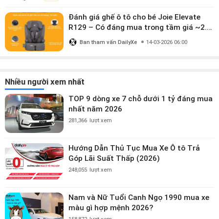
Đánh giá ghế ô tô cho bé Joie Elevate
R129 – Có đáng mua trong tầm giá ~2.8
triệu?
Ban tham vấn DailyXe
14-03-2026 06:00
Nhiều người xem nhất
TOP 9 dòng xe 7 chỗ dưới 1 tỷ đáng mua
nhất năm 2026
281,366
lượt xem
Hướng Dẫn Thủ Tục Mua Xe Ô tô Trả
Góp Lãi Suất Thấp (2026)
248,055
lượt xem
Nam và Nữ Tuổi Canh Ngọ 1990 mua xe
màu gì hợp mệnh 2026?