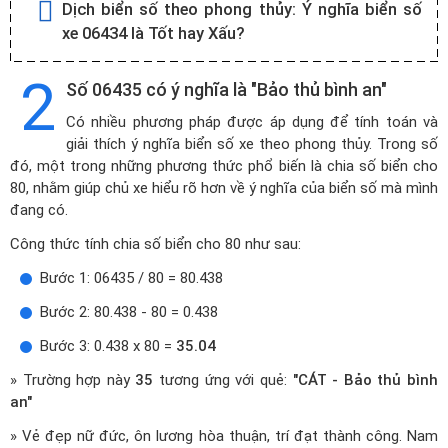
Dịch biển số theo phong thủy:
Ý nghĩa biển số
xe 06434 là Tốt hay Xấu?
2
Số 06435 có ý nghĩa là "Bảo thủ bình an"
Có nhiều phương pháp được áp dụng để tính toán và
giải thích ý nghĩa biển số xe theo phong thủy. Trong số
đó, một trong những phương thức phổ biến là chia số biển cho
80, nhằm giúp chủ xe hiểu rõ hơn về ý nghĩa của biển số mà mình
đang có.
Công thức tính chia số biển cho 80 như sau:
Bước 1: 06435 / 80 = 80.438
Bước 2: 80.438 - 80 = 0.438
Bước 3: 0.438 x 80 =
35.04
» Trường hợp này
35
tương ứng với quẻ:
"CÁT - Bảo thủ bình
an"
» Vẻ đẹp nữ đức, ôn lương hòa thuận, trí đạt thành công. Nam