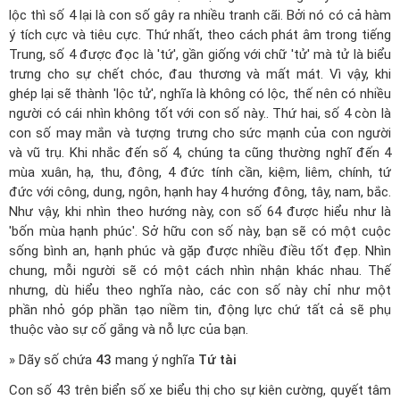
lộc thì số 4 lại là con số gây ra nhiều tranh cãi. Bởi nó có cả hàm
ý tích cực và tiêu cực. Thứ nhất, theo cách phát âm trong tiếng
Trung, số 4 được đọc là 'tứ', gần giống với chữ 'tử' mà tử là biểu
trưng cho sự chết chóc, đau thương và mất mát. Vì vậy, khi
ghép lại sẽ thành 'lộc tử', nghĩa là không có lộc, thế nên có nhiều
người có cái nhìn không tốt với con số này.. Thứ hai, số 4 còn là
con số may mắn và tượng trưng cho sức mạnh của con người
và vũ trụ. Khi nhắc đến số 4, chúng ta cũng thường nghĩ đến 4
mùa xuân, hạ, thu, đông, 4 đức tính cần, kiệm, liêm, chính, tứ
đức với công, dung, ngôn, hạnh hay 4 hướng đông, tây, nam, bắc.
Như vậy, khi nhìn theo hướng này, con số 64 được hiểu như là
'bốn mùa hạnh phúc'. Sở hữu con số này, bạn sẽ có một cuộc
sống bình an, hạnh phúc và gặp được nhiều điều tốt đẹp. Nhìn
chung, mỗi người sẽ có một cách nhìn nhận khác nhau. Thế
nhưng, dù hiểu theo nghĩa nào, các con số này chỉ như một
phần nhỏ góp phần tạo niềm tin, động lực chứ tất cả sẽ phụ
thuộc vào sự cố gắng và nỗ lực của bạn.
» Dãy số chứa
43
mang ý nghĩa
Tứ tài
Con số 43 trên biển số xe biểu thị cho sự kiên cường, quyết tâm