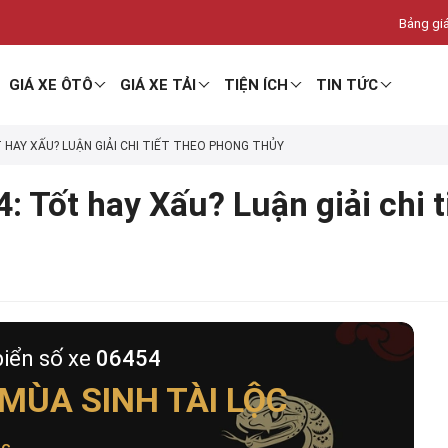
Bảng giá
GIÁ XE ÔTÔ
GIÁ XE TẢI
TIỆN ÍCH
TIN TỨC
T HAY XẤU? LUẬN GIẢI CHI TIẾT THEO PHONG THỦY
: Tốt hay Xấu? Luận giải chi 
biển số xe
06454
MÙA SINH TÀI LỘC
ộc
.