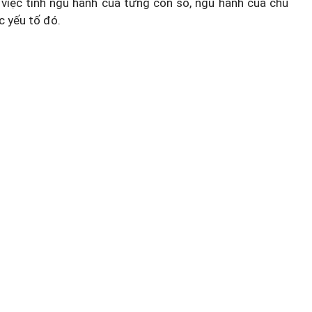
việc tính ngũ hành của từng con số, ngũ hành của chủ
c yếu tố đó.