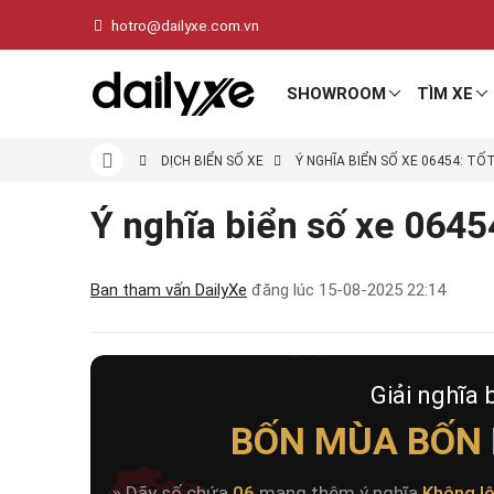
hotro@dailyxe.com.vn
SHOWROOM
TÌM XE
DỊCH BIỂN SỐ XE
Ý NGHĨA BIỂN SỐ XE 06454: TỐ
Ý nghĩa biển số xe 06454
Ban tham vấn DailyXe
đăng lúc
15-08-2025 22:14
Giải nghĩa 
BỐN MÙA BỐN 
» Dãy số chứa
06
mang thêm ý nghĩa
Không l