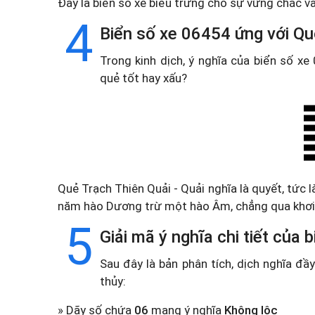
Đây là biển số xe biểu trưng cho sự vững chắc và
4
Biển số xe 06454 ứng với Qu
Trong kinh dịch, ý nghĩa của biển số x
quẻ tốt hay xấu?
Quẻ Trạch Thiên Quải - Quải nghĩa là quyết, tức l
năm hào Dương trừ một hào Âm, chẳng qua khơi 
5
Giải mã ý nghĩa chi tiết của
Sau đây là bản phân tích, dịch nghĩa đ
thủy:
» Dãy số chứa
06
mang ý nghĩa
Không lộc