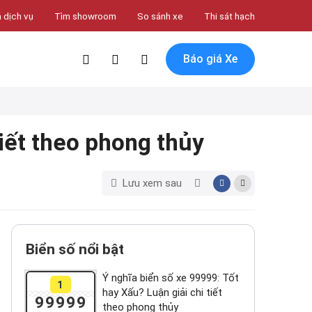
 dịch vụ
Tìm showroom
So sánh xe
Thi sát hạch
Báo giá Xe
tiết theo phong thủy
Lưu xem sau
Biển số nổi bật
Ý nghĩa biển số xe 99999: Tốt
1
hay Xấu? Luận giải chi tiết
99999
theo phong thủy