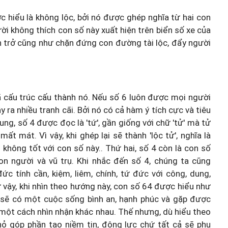
 hiểu là không lộc, bởi nó được ghép nghĩa từ hai con
gười không thích con số này xuất hiện trên biển số xe của
ản trở cũng như chặn đứng con đường tài lộc, đẩy người
ã cấu trúc cấu thành nó. Nếu số 6 luôn được mọi người
ây ra nhiều tranh cãi. Bởi nó có cả hàm ý tích cực và tiêu
ng, số 4 được đọc là 'tứ', gần giống với chữ 'tử' mà tử
t mát. Vì vậy, khi ghép lại sẽ thành 'lộc tử', nghĩa là
 không tốt với con số này.. Thứ hai, số 4 còn là con số
 người và vũ trụ. Khi nhắc đến số 4, chúng ta cũng
ức tính cần, kiệm, liêm, chính, tứ đức với công, dung,
 vậy, khi nhìn theo hướng này, con số 64 được hiểu như
n sẽ có một cuộc sống bình an, hạnh phúc và gặp được
 một cách nhìn nhận khác nhau. Thế nhưng, dù hiểu theo
ỏ góp phần tạo niềm tin, động lực chứ tất cả sẽ phụ