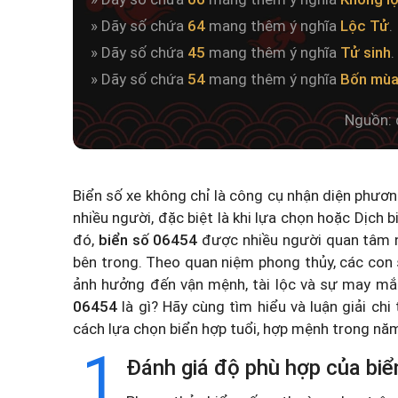
» Dãy số chứa
64
mang thêm ý nghĩa
Lộc Tử
.
» Dãy số chứa
45
mang thêm ý nghĩa
Tử sinh
.
» Dãy số chứa
54
mang thêm ý nghĩa
Bốn mùa 
Nguồn: 
Biển số xe không chỉ là công cụ nhận diện phươ
nhiều người, đặc biệt là khi lựa chọn hoặc
Dịch b
đó,
biển số 06454
được nhiều người quan tâm n
bên trong. Theo quan niệm phong thủy, các con 
ảnh hưởng đến vận mệnh, tài lộc và sự may mắ
06454
là gì? Hãy cùng tìm hiểu và luận giải chi
cách lựa chọn biển hợp tuổi, hợp mệnh trong n
1
Đánh giá độ phù hợp của biể