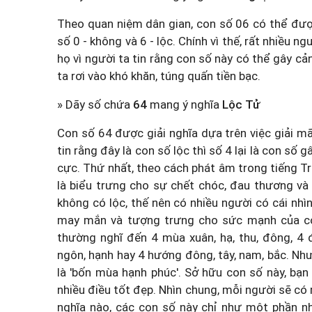
Theo quan niệm dân gian, con số 06 có thể được
số 0 - không và 6 - lộc. Chính vì thế, rất nhiều n
họ vì người ta tin rằng con số này có thể gây c
ta rơi vào khó khăn, túng quấn tiền bạc.
» Dãy số chứa
64
mang ý nghĩa
Lộc Tử
Con số 64 được giải nghĩa dựa trên việc giải m
tin rằng đây là con số lộc thì số 4 lại là con số g
cực. Thứ nhất, theo cách phát âm trong tiếng Tru
là biểu trưng cho sự chết chóc, đau thương và mấ
không có lộc, thế nên có nhiều người có cái nhìn
may mắn và tượng trưng cho sức mạnh của con
thường nghĩ đến 4 mùa xuân, hạ, thu, đông, 4 đ
ngôn, hạnh hay 4 hướng đông, tây, nam, bắc. Như
là 'bốn mùa hạnh phúc'. Sở hữu con số này, bạ
nhiều điều tốt đẹp. Nhìn chung, mỗi người sẽ có
nghĩa nào, các con số này chỉ như một phần nh