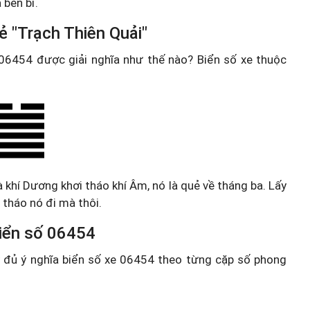
 bền bỉ.
ẻ "Trạch Thiên Quải"
e 06454 được giải nghĩa như thế nào? Biển số xe thuộc
à khí Dương khơi tháo khí Âm, nó là quẻ về tháng ba. Lấy
tháo nó đi mà thôi.
 biển số 06454
ầy đủ ý nghĩa biển số xe 06454 theo từng cặp số phong