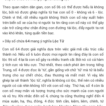
Theo quan niệm dân gian, con số 06 có thể được hiểu là không
lộc, bởi nó được ghép nghĩa từ hai con số 0 - không và 6 - lộc.
Chính vì thế, rất nhiều người không thích con số này xuất hiện
trên biển số xe của họ vì người ta tin rằng con số này có thể gây
cản trở cũng như chặn đứng con đường tài lộc, đẩy người ta rơi
vào khó khăn, túng quấn tiền bạc.
» Dãy số chứa
64
mang ý nghĩa
Lộc Tử
Con số 64 được giải nghĩa dựa trên việc giải mã cấu trúc cấu
thành nó. Nếu số 6 luôn được mọi người tin rằng đây là con số
lộc thì số 4 lại là con số gây ra nhiều tranh cãi. Bởi nó có cả hàm
ý tích cực và tiêu cực. Thứ nhất, theo cách phát âm trong tiếng
Trung, số 4 được đọc là 'tứ', gần giống với chữ 'tử' mà tử là biểu
trưng cho sự chết chóc, đau thương và mất mát. Vì vậy, khi
ghép lại sẽ thành 'lộc tử', nghĩa là không có lộc, thế nên có nhiều
người có cái nhìn không tốt với con số này.. Thứ hai, số 4 còn là
con số may mắn và tượng trưng cho sức mạnh của con người
và vũ trụ. Khi nhắc đến số 4, chúng ta cũng thường nghĩ đến 4
mùa xuân, hạ, thu, đông, 4 đức tính cần, kiệm, liêm, chính, tứ