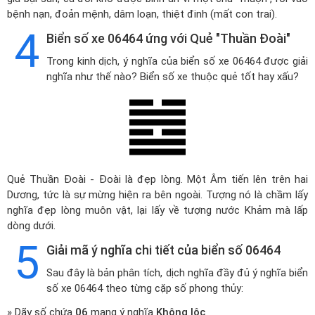
bệnh nạn, đoản mệnh, dâm loạn, thiệt đinh (mất con trai).
4
Biển số xe 06464 ứng với Quẻ "Thuần Đoài"
Trong kinh dịch, ý nghĩa của biển số xe 06464 được giải
nghĩa như thế nào? Biển số xe thuộc quẻ tốt hay xấu?
Quẻ Thuần Đoài - Đoài là đẹp lòng. Một Âm tiến lên trên hai
Dương, tức là sự mừng hiện ra bên ngoài. Tượng nó là chầm lấy
nghĩa đẹp lòng muôn vật, lại lấy về tượng nước Khảm mà lấp
dòng dưới.
5
Giải mã ý nghĩa chi tiết của biển số 06464
Sau đây là bản phân tích, dịch nghĩa đầy đủ ý nghĩa biển
số xe 06464 theo từng cặp số phong thủy:
» Dãy số chứa
06
mang ý nghĩa
Không lộc