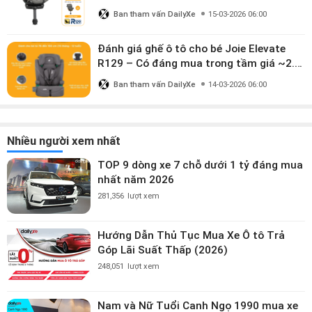
dùng đến 12 năm” có đáng giá gần 9
Ban tham vấn DailyXe
15-03-2026 06:00
triệu?
Đánh giá ghế ô tô cho bé Joie Elevate
R129 – Có đáng mua trong tầm giá ~2.8
triệu?
Ban tham vấn DailyXe
14-03-2026 06:00
Nhiều người xem nhất
TOP 9 dòng xe 7 chỗ dưới 1 tỷ đáng mua
nhất năm 2026
281,356
lượt xem
Hướng Dẫn Thủ Tục Mua Xe Ô tô Trả
Góp Lãi Suất Thấp (2026)
248,051
lượt xem
Nam và Nữ Tuổi Canh Ngọ 1990 mua xe