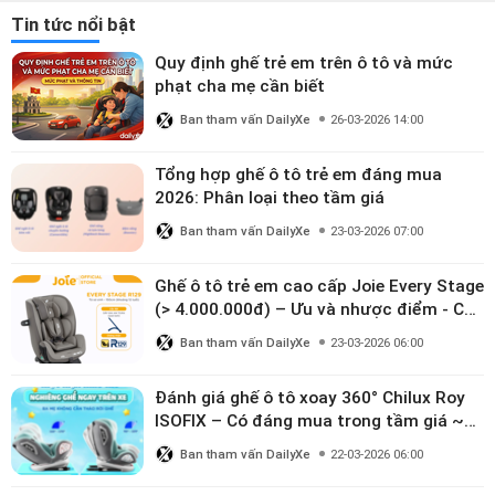
Tin tức nổi bật
Quy định ghế trẻ em trên ô tô và mức
phạt cha mẹ cần biết
Ban tham vấn DailyXe
26-03-2026 14:00
Tổng hợp ghế ô tô trẻ em đáng mua
2026: Phân loại theo tầm giá
Ban tham vấn DailyXe
23-03-2026 07:00
Ghế ô tô trẻ em cao cấp Joie Every Stage
(> 4.000.000đ) – Ưu và nhược điểm - Có
đáng đầu tư cho bé từ 0–12 tuổi?
Ban tham vấn DailyXe
23-03-2026 06:00
Đánh giá ghế ô tô xoay 360° Chilux Roy
ISOFIX – Có đáng mua trong tầm giá ~3
triệu
Ban tham vấn DailyXe
22-03-2026 06:00