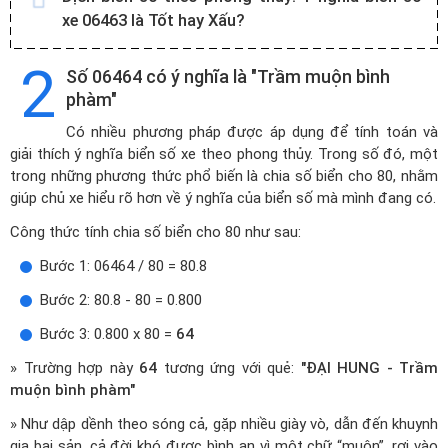
xe 06463 là Tốt hay Xấu?
2
Số 06464 có ý nghĩa là "Trầm muộn bình
phàm"
Có nhiều phương pháp được áp dụng để tính toán và
giải thích ý nghĩa biển số xe theo phong thủy. Trong số đó, một
trong những phương thức phổ biến là chia số biển cho 80, nhằm
giúp chủ xe hiểu rõ hơn về ý nghĩa của biển số mà mình đang có.
Công thức tính chia số biển cho 80 như sau:
Bước 1: 06464 / 80 = 80.8
Bước 2: 80.8 - 80 = 0.800
Bước 3: 0.800 x 80 =
64
» Trường hợp này
64
tương ứng với quẻ:
"ĐẠI HUNG - Trầm
muộn bình phàm"
» Như dập dềnh theo sóng cả, gặp nhiều giày vò, dẫn đến khuynh
gia bại sản, cả đời khó được bình an vì một chữ “muộn”, rơi vào