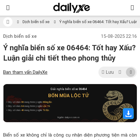
Dịch biển số xe
Ý nghĩa biển số xe 06464: Tốt hay Xấu? Luận gi
Dịch biển số xe
15-08-2025 22:16
Ý nghĩa biển số xe 06464: Tốt hay Xấu?
Luận giải chi tiết theo phong thủy
Ban tham vấn DailyXe
Lưu
Giải nghĩa biển số xe
06464
BỐN MÙA LỘC TỬ
» Dãy số chứa
06
mang thêm ý nghĩa
Không lộc
.
» Dãy số chứa
64
mang thêm ý nghĩa
Lộc Tử
.
» Dãy số chứa
46
mang thêm ý nghĩa
Tử lộc
.
Nguồn: dailyxe.com.vn
Biển số xe không chỉ là công cụ nhận diện phương tiện mà còn