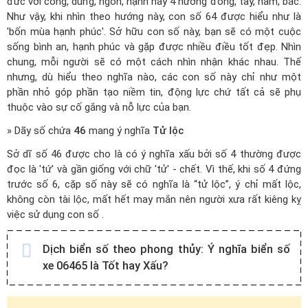
đức với công, dung, ngôn, hạnh hay 4 hướng đông, tây, nam, bắc.
Như vậy, khi nhìn theo hướng này, con số 64 được hiểu như là
'bốn mùa hạnh phúc'. Sở hữu con số này, bạn sẽ có một cuộc
sống bình an, hạnh phúc và gặp được nhiều điều tốt đẹp. Nhìn
chung, mỗi người sẽ có một cách nhìn nhận khác nhau. Thế
nhưng, dù hiểu theo nghĩa nào, các con số này chỉ như một
phần nhỏ góp phần tạo niềm tin, động lực chứ tất cả sẽ phụ
thuộc vào sự cố gắng và nỗ lực của bạn.
» Dãy số chứa
46
mang ý nghĩa
Tử lộc
Sở dĩ số 46 được cho là có ý nghĩa xấu bởi số 4 thường được
đọc là 'tứ' và gần giống với chữ 'tử' - chết. Vì thế, khi số 4 đứng
trước số 6, cặp số này sẽ có nghĩa là “tử lộc”, ý chỉ mất lộc,
không còn tài lộc, mất hết may mắn nên người xưa rất kiêng kỵ
việc sử dụng con số .
Dịch biển số theo phong thủy:
Ý nghĩa biển số
xe 06465 là Tốt hay Xấu?