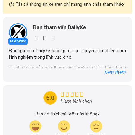
(*) Tất cả thông tin kể trên chỉ mang tính chất tham khảo.
Ban tham vấn DailyXe
Marketing
Đội ngũ của DailyXe bao gồm các chuyên gia nhiều năm
kinh nghiệm trong lĩnh vực ô tô.
Trách nhiệm của ban tham vấn DailyXe là đảm bảo thông
Xem thêm
tin chính xác được đăng tải trên dailyxe.com.vn, thường
xuyên cập nhật thông tin mới về xe ô tô, thông tin khuyến
mãi của các hãng xe để người đọc có thể tiếp cận thông
tin nhanh chóng và dễ dàng hơn.
5.0
1 lượt bình chọn
Bạn có thích bài viết này không?