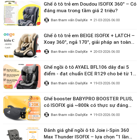
Ghế ô tô trẻ em Doudou ISOFIX 360° – Có
đáng mua trong tầm giá 2 triệu?
Ban tham vấn DailyXe
21-03-2026 06:00
Ghế ô tô trẻ em BEIGE ISOFIX + LATCH –
Xoay 360°, ngả 170°, giải pháp an toàn
linh hoạt cho bé 0–10 tuổi
Ban tham vấn DailyXe
20-03-2026 06:00
Ghế ngồi ô tô AYAEL BFL106 dây đai 5
điểm - đạt chuẩn ECE R129 cho bé từ 1–
10 tuổi
Ban tham vấn DailyXe
19-03-2026 06:00
Ghế booster BABYPRO BOOSTER PLUS,
có ISOFIX giá ~800k có thực sự đáng
mua?
Ban tham vấn DailyXe
19-03-2026 06:00
Đánh giá ghế ngồi ô tô Joie i-Spin 360
Max Thunder ISOFIX – lựa chọn “1 lần