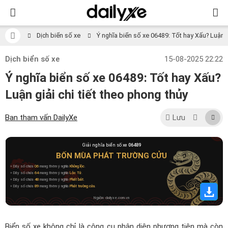
Dịch biển số xe
Ý nghĩa biển số xe 06489: Tốt hay Xấu? Luận gi
Dịch biển số xe
15-08-2025 22:22
Ý nghĩa biển số xe 06489: Tốt hay Xấu?
Luận giải chi tiết theo phong thủy
Ban tham vấn DailyXe
Lưu
Giải nghĩa biển số xe
06489
BỐN MÙA PHÁT TRƯỜNG CỬU
» Dãy số chứa
06
mang thêm ý nghĩa
Không lộc
.
» Dãy số chứa
64
mang thêm ý nghĩa
Lộc Tử
.
» Dãy số chứa
48
mang thêm ý nghĩa
Phất bát
.
» Dãy số chứa
89
mang thêm ý nghĩa
Phát trường cửu
.
Nguồn: dailyxe.com.vn
Biển số xe không chỉ là công cụ nhận diện phương tiện mà còn