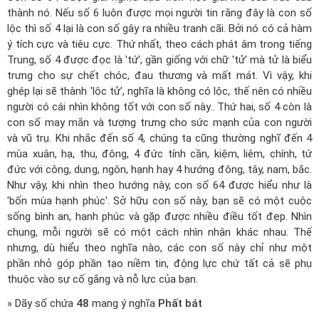
thành nó. Nếu số 6 luôn được mọi người tin rằng đây là con số
lộc thì số 4 lại là con số gây ra nhiều tranh cãi. Bởi nó có cả hàm
ý tích cực và tiêu cực. Thứ nhất, theo cách phát âm trong tiếng
Trung, số 4 được đọc là 'tứ', gần giống với chữ 'tử' mà tử là biểu
trưng cho sự chết chóc, đau thương và mất mát. Vì vậy, khi
ghép lại sẽ thành 'lộc tử', nghĩa là không có lộc, thế nên có nhiều
người có cái nhìn không tốt với con số này.. Thứ hai, số 4 còn là
con số may mắn và tượng trưng cho sức mạnh của con người
và vũ trụ. Khi nhắc đến số 4, chúng ta cũng thường nghĩ đến 4
mùa xuân, hạ, thu, đông, 4 đức tính cần, kiệm, liêm, chính, tứ
đức với công, dung, ngôn, hạnh hay 4 hướng đông, tây, nam, bắc.
Như vậy, khi nhìn theo hướng này, con số 64 được hiểu như là
'bốn mùa hạnh phúc'. Sở hữu con số này, bạn sẽ có một cuộc
sống bình an, hạnh phúc và gặp được nhiều điều tốt đẹp. Nhìn
chung, mỗi người sẽ có một cách nhìn nhận khác nhau. Thế
nhưng, dù hiểu theo nghĩa nào, các con số này chỉ như một
phần nhỏ góp phần tạo niềm tin, động lực chứ tất cả sẽ phụ
thuộc vào sự cố gắng và nỗ lực của bạn.
» Dãy số chứa
48
mang ý nghĩa
Phất bát