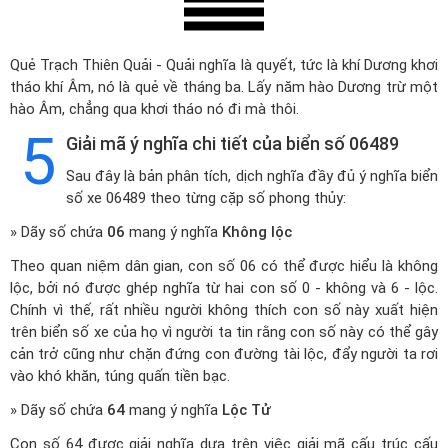
Quẻ Trạch Thiên Quải - Quải nghĩa là quyết, tức là khí Dương khơi
tháo khí Âm, nó là quẻ về tháng ba. Lấy năm hào Dương trừ một
hào Âm, chẳng qua khơi tháo nó đi mà thôi.
5
Giải mã ý nghĩa chi tiết của biển số 06489
Sau đây là bản phân tích, dịch nghĩa đầy đủ ý nghĩa biển
số xe 06489 theo từng cặp số phong thủy:
» Dãy số chứa
06
mang ý nghĩa
Không lộc
Theo quan niệm dân gian, con số 06 có thể được hiểu là không
lộc, bởi nó được ghép nghĩa từ hai con số 0 - không và 6 - lộc.
Chính vì thế, rất nhiều người không thích con số này xuất hiện
trên biển số xe của họ vì người ta tin rằng con số này có thể gây
cản trở cũng như chặn đứng con đường tài lộc, đẩy người ta rơi
vào khó khăn, túng quấn tiền bạc.
» Dãy số chứa
64
mang ý nghĩa
Lộc Tử
Con số 64 được giải nghĩa dựa trên việc giải mã cấu trúc cấu