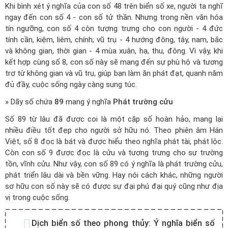
Khi bình xét ý nghĩa của con số 48 trên biển số xe, người ta nghĩ
ngay đến con số 4 - con số tử thần. Nhưng trong nền văn hóa
tín ngưỡng, con số 4 còn tượng trưng cho con người - 4 đức
tính cần, kiệm, liêm, chính; vũ trụ - 4 hướng đông, tây, nam, bắc
và không gian, thời gian - 4 mùa xuân, hạ, thu, đông. Vì vậy, khi
kết hợp cùng số 8, con số này sẽ mang đến sự phù hộ và tương
trợ từ không gian và vũ trụ, giúp bạn làm ăn phát đạt, quanh năm
đủ đầy, cuộc sống ngày càng sung túc.
» Dãy số chứa
89
mang ý nghĩa
Phát trường cửu
Số 89 từ lâu đã được coi là một cặp số hoàn hảo, mang lại
nhiều điều tốt đẹp cho người sở hữu nó. Theo phiên âm Hán
Việt, số 8 đọc là bát và được hiểu theo nghĩa phát tài, phát lộc.
Còn con số 9 được đọc là cửu và tượng trưng cho sự trường
tồn, vĩnh cửu. Như vậy, con số 89 có ý nghĩa là phát trường cửu,
phát triển lâu dài và bền vững. Hay nói cách khác, những người
sơ hữu con số này sẽ có được sự đại phú đại quý cũng như địa
vị trong cuộc sống.
Dịch biển số theo phong thủy:
Ý nghĩa biển số