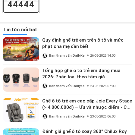
44444
Tin tức nổi bật
Quy định ghế trẻ em trên ô tô và mức
phạt cha mẹ cần biết
Ban tham vấn DailyXe
26-03-2026 14:00
Tổng hợp ghế ô tô trẻ em đáng mua
2026: Phân loại theo tầm giá
Ban tham vấn DailyXe
23-03-2026 07:00
Ghế ô tô trẻ em cao cấp Joie Every Stage
(> 4.000.000đ) – Ưu và nhược điểm - Có
đáng đầu tư cho bé từ 0–12 tuổi?
Ban tham vấn DailyXe
23-03-2026 06:00
Đánh giá ghế ô tô xoay 360° Chilux Roy