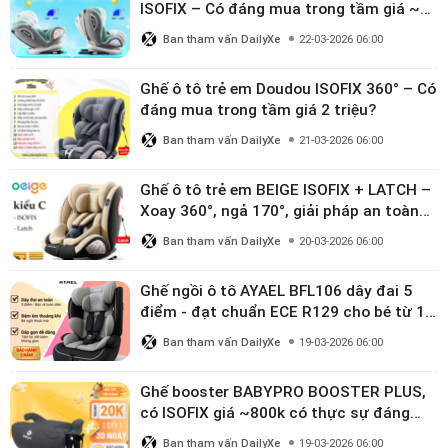
ISOFIX – Có đáng mua trong tầm giá ~3
triệu
Ban tham vấn DailyXe
22-03-2026 06:00
Ghế ô tô trẻ em Doudou ISOFIX 360° – Có
đáng mua trong tầm giá 2 triệu?
Ban tham vấn DailyXe
21-03-2026 06:00
Ghế ô tô trẻ em BEIGE ISOFIX + LATCH –
Xoay 360°, ngả 170°, giải pháp an toàn
linh hoạt cho bé 0–10 tuổi
Ban tham vấn DailyXe
20-03-2026 06:00
Ghế ngồi ô tô AYAEL BFL106 dây đai 5
điểm - đạt chuẩn ECE R129 cho bé từ 1–
10 tuổi
Ban tham vấn DailyXe
19-03-2026 06:00
Ghế booster BABYPRO BOOSTER PLUS,
có ISOFIX giá ~800k có thực sự đáng
mua?
Ban tham vấn DailyXe
19-03-2026 06:00