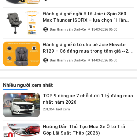
Đánh giá ghế ngồi ô tô Joie i-Spin 360
Max Thunder ISOFIX – lựa chọn “1 lần
dùng đến 12 năm” có đáng giá gần 9
Ban tham vấn DailyXe
15-03-2026 06:00
triệu?
Đánh giá ghế ô tô cho bé Joie Elevate
R129 – Có đáng mua trong tầm giá ~2.8
triệu?
Ban tham vấn DailyXe
14-03-2026 06:00
Nhiều người xem nhất
TOP 9 dòng xe 7 chỗ dưới 1 tỷ đáng mua
nhất năm 2026
281,364
lượt xem
Hướng Dẫn Thủ Tục Mua Xe Ô tô Trả
Góp Lãi Suất Thấp (2026)