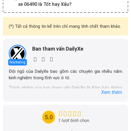
xe 06490 là Tốt hay Xấu?
(*) Tất cả thông tin kể trên chỉ mang tính chất tham khảo.
Ban tham vấn DailyXe
Marketing
Đội ngũ của DailyXe bao gồm các chuyên gia nhiều năm
kinh nghiệm trong lĩnh vực ô tô.
Trách nhiệm của ban tham vấn DailyXe là đảm bảo thông
Xem thêm
tin chính xác được đăng tải trên dailyxe.com.vn, thường
xuyên cập nhật thông tin mới về xe ô tô, thông tin khuyến
mãi của các hãng xe để người đọc có thể tiếp cận thông
tin nhanh chóng và dễ dàng hơn.
5.0
1 lượt bình chọn