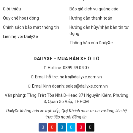
Giới thiệu
Báo giá dịch vụ quảng cáo
Quy chế hoạt động
Hướng dẫn thanh toán
Chính sách bảo mật thông tin
Hướng dẫn hủy/nhận bản tin tự
động
Liên hệ với DailyXe
Thông báo của DailyXe
DAILYXE - MUA BÁN XE Ô TÔ
Hotline: 0899.49.04.07
Email hỗ trợ: hotro@dailyxe.com.vn
Email kinh doanh: sales@dailyxe.com.vn
Văn phòng: Tầng Trệt Tòa Nhà D-Head 371 Nguyễn Kiệm, Phường
3, Quận Gò Vấp, TP.HCM.
DailyXe không bán xe trực tiếp, Quý Khách mua xe xin vui lòng liên hệ
trực tiếp người đăng tin.