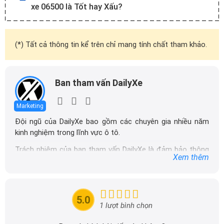
xe 06500 là Tốt hay Xấu?
(*) Tất cả thông tin kể trên chỉ mang tính chất tham khảo.
Ban tham vấn DailyXe
Marketing
Đội ngũ của DailyXe bao gồm các chuyên gia nhiều năm
kinh nghiệm trong lĩnh vực ô tô.
Trách nhiệm của ban tham vấn DailyXe là đảm bảo thông
Xem thêm
tin chính xác được đăng tải trên dailyxe.com.vn, thường
xuyên cập nhật thông tin mới về xe ô tô, thông tin khuyến
mãi của các hãng xe để người đọc có thể tiếp cận thông
tin nhanh chóng và dễ dàng hơn.
5.0
1 lượt bình chọn