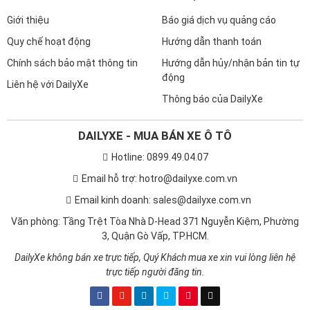
Giới thiệu
Báo giá dịch vụ quảng cáo
Quy chế hoạt động
Hướng dẫn thanh toán
Chính sách bảo mật thông tin
Hướng dẫn hủy/nhận bản tin tự
động
Liên hệ với DailyXe
Thông báo của DailyXe
DAILYXE - MUA BÁN XE Ô TÔ
Hotline: 0899.49.04.07
Email hỗ trợ: hotro@dailyxe.com.vn
Email kinh doanh: sales@dailyxe.com.vn
Văn phòng: Tầng Trệt Tòa Nhà D-Head 371 Nguyễn Kiệm, Phường
3, Quận Gò Vấp, TP.HCM.
DailyXe không bán xe trực tiếp, Quý Khách mua xe xin vui lòng liên hệ
trực tiếp người đăng tin.