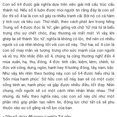
Con số 64 được giải nghĩa dựa trên việc giải mã cấu trúc cấu
thành nó. Nếu số 6 luôn được mọi người tin rằng đây là con số
lộc thì số 4 lại là con số gây ra nhiều tranh cãi. Bởi nó có cả hàm
ý tích cực và tiêu cực. Thứ nhất, theo cách phát âm trong tiếng
Trung, số 4 được đọc là 'tứ', gần giống với chữ 'tử' mà tử là biểu
trưng cho sự chết chóc, đau thương và mất mát. Vì vậy, khi
ghép lại sẽ thành 'lộc tử', nghĩa là không có lộc, thế nên có nhiều
người có cái nhìn không tốt với con số này.. Thứ hai, số 4 còn là
con số may mắn và tượng trưng cho sức mạnh của con người
và vũ trụ. Khi nhắc đến số 4, chúng ta cũng thường nghĩ đến 4
mùa xuân, hạ, thu, đông, 4 đức tính cần, kiệm, liêm, chính, tứ
đức với công, dung, ngôn, hạnh hay 4 hướng đông, tây, nam, bắc.
Như vậy, khi nhìn theo hướng này, con số 64 được hiểu như là
'bốn mùa hạnh phúc'. Sở hữu con số này, bạn sẽ có một cuộc
sống bình an, hạnh phúc và gặp được nhiều điều tốt đẹp. Nhìn
chung, mỗi người sẽ có một cách nhìn nhận khác nhau. Thế
nhưng, dù hiểu theo nghĩa nào, các con số này chỉ như một
phần nhỏ góp phần tạo niềm tin, động lực chứ tất cả sẽ phụ
thuộc vào sự cố gắng và nỗ lực của bạn.
» Dãy số chứa
49
mang ý nghĩa
Tứ cửu