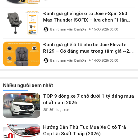
Đánh giá ghế ngồi ô tô Joie i-Spin 360
Max Thunder ISOFIX – lựa chọn “1 lần
dùng đến 12 năm” có đáng giá gần 9
Ban tham vấn DailyXe
15-03-2026 06:00
triệu?
Đánh giá ghế ô tô cho bé Joie Elevate
R129 – Có đáng mua trong tầm giá ~2.8
triệu?
Ban tham vấn DailyXe
14-03-2026 06:00
Nhiều người xem nhất
TOP 9 dòng xe 7 chỗ dưới 1 tỷ đáng mua
nhất năm 2026
281,361
lượt xem
Hướng Dẫn Thủ Tục Mua Xe Ô tô Trả
Góp Lãi Suất Thấp (2026)