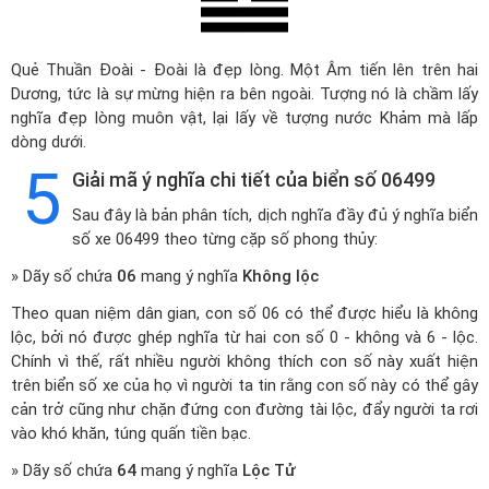
Quẻ Thuần Đoài - Đoài là đẹp lòng. Một Âm tiến lên trên hai
Dương, tức là sự mừng hiện ra bên ngoài. Tượng nó là chầm lấy
nghĩa đẹp lòng muôn vật, lại lấy về tượng nước Khảm mà lấp
dòng dưới.
5
Giải mã ý nghĩa chi tiết của biển số 06499
Sau đây là bản phân tích, dịch nghĩa đầy đủ ý nghĩa biển
số xe 06499 theo từng cặp số phong thủy:
» Dãy số chứa
06
mang ý nghĩa
Không lộc
Theo quan niệm dân gian, con số 06 có thể được hiểu là không
lộc, bởi nó được ghép nghĩa từ hai con số 0 - không và 6 - lộc.
Chính vì thế, rất nhiều người không thích con số này xuất hiện
trên biển số xe của họ vì người ta tin rằng con số này có thể gây
cản trở cũng như chặn đứng con đường tài lộc, đẩy người ta rơi
vào khó khăn, túng quấn tiền bạc.
» Dãy số chứa
64
mang ý nghĩa
Lộc Tử