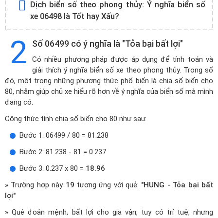
Dịch biển số theo phong thủy:
Ý nghĩa biển số
xe 06498 là Tốt hay Xấu?
2
Số 06499 có ý nghĩa là "Tỏa bại bất lợi"
Có nhiều phương pháp được áp dụng để tính toán và
giải thích ý nghĩa biển số xe theo phong thủy. Trong số
đó, một trong những phương thức phổ biến là chia số biển cho
80, nhằm giúp chủ xe hiểu rõ hơn về ý nghĩa của biển số mà mình
đang có.
Công thức tính chia số biển cho 80 như sau:
Bước 1: 06499 / 80 = 81.238
Bước 2: 81.238 - 81 = 0.237
Bước 3: 0.237 x 80 =
18.96
» Trường hợp này
19
tương ứng với quẻ:
"HUNG - Tỏa bại bất
lợi"
» Quẻ đoản mệnh, bất lợi cho gia vận, tuy có trí tuệ, nhưng