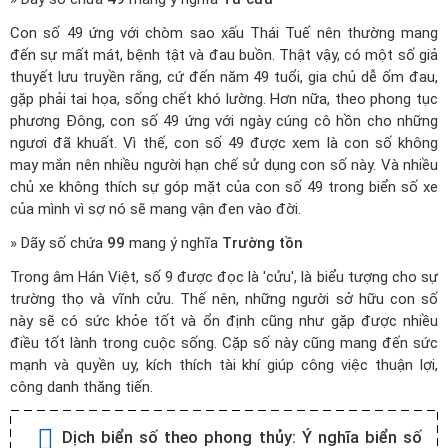
Con số 49 ứng với chòm sao xấu Thái Tuế nên thường mang
đến sự mất mát, bệnh tật và đau buồn. Thật vậy, có một số giả
thuyết lưu truyền rằng, cứ đến năm 49 tuổi, gia chủ dễ ốm đau,
gặp phải tai họa, sống chết khó lường. Hơn nữa, theo phong tục
phương Đông, con số 49 ứng với ngày cúng cô hồn cho những
ngươi đã khuất. Vì thế, con số 49 được xem là con số không
may mắn nên nhiều người hạn chế sử dụng con số này. Và nhiều
chủ xe không thích sự góp mặt của con số 49 trong biển số xe
của mình vì sợ nó sẽ mang vận đen vào đời.
» Dãy số chứa
99
mang ý nghĩa
Trường tồn
Trong âm Hán Việt, số 9 được đọc là 'cửu', là biểu tượng cho sự
trường thọ và vĩnh cửu. Thế nên, những người sở hữu con số
này sẽ có sức khỏe tốt và ổn định cũng như gặp được nhiều
điều tốt lành trong cuộc sống. Cặp số này cũng mang đến sức
mạnh và quyền uy, kích thích tài khí giúp công việc thuận lợi,
công danh thăng tiến.
Dịch biển số theo phong thủy:
Ý nghĩa biển số