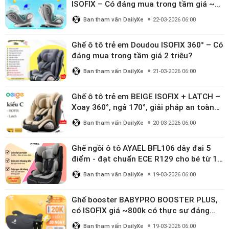
ISOFIX – Có đáng mua trong tầm giá ~3
triệu
Ban tham vấn DailyXe
22-03-2026 06:00
Ghế ô tô trẻ em Doudou ISOFIX 360° – Có
đáng mua trong tầm giá 2 triệu?
Ban tham vấn DailyXe
21-03-2026 06:00
Ghế ô tô trẻ em BEIGE ISOFIX + LATCH –
Xoay 360°, ngả 170°, giải pháp an toàn
linh hoạt cho bé 0–10 tuổi
Ban tham vấn DailyXe
20-03-2026 06:00
Ghế ngồi ô tô AYAEL BFL106 dây đai 5
điểm - đạt chuẩn ECE R129 cho bé từ 1–
10 tuổi
Ban tham vấn DailyXe
19-03-2026 06:00
Ghế booster BABYPRO BOOSTER PLUS,
có ISOFIX giá ~800k có thực sự đáng
mua?
Ban tham vấn DailyXe
19-03-2026 06:00