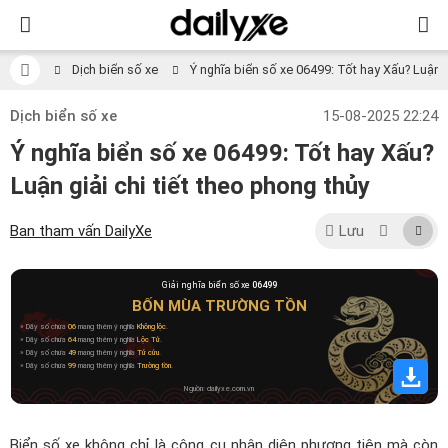
Dịch biển số xe
Ý nghĩa biển số xe 06499: Tốt hay Xấu? Luận gi
Dịch biển số xe
15-08-2025 22:24
Ý nghĩa biển số xe 06499: Tốt hay Xấu?
Luận giải chi tiết theo phong thủy
Ban tham vấn DailyXe
Lưu
Giải nghĩa biển số xe
06499
BỐN MÙA TRƯỜNG TỒN
» Dãy số chứa
06
mang thêm ý nghĩa
Không lộc
.
» Dãy số chứa
64
mang thêm ý nghĩa
Lộc Tử
.
» Dãy số chứa
49
mang thêm ý nghĩa
Tứ cửu
.
» Dãy số chứa
99
mang thêm ý nghĩa
Trường tồn
.
Nguồn: dailyxe.com.vn
Biển số xe không chỉ là công cụ nhận diện phương tiện mà còn