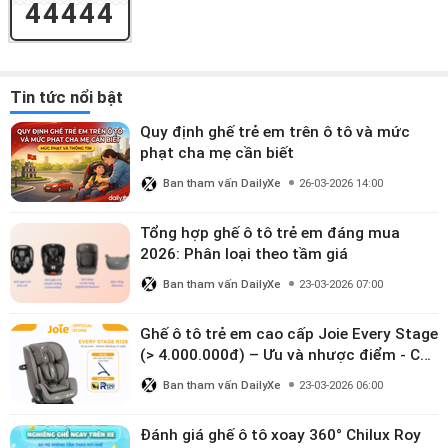
44444
Tin tức nổi bật
Quy định ghế trẻ em trên ô tô và mức
phạt cha mẹ cần biết
Ban tham vấn DailyXe
26-03-2026 14:00
Tổng hợp ghế ô tô trẻ em đáng mua
2026: Phân loại theo tầm giá
Ban tham vấn DailyXe
23-03-2026 07:00
Ghế ô tô trẻ em cao cấp Joie Every Stage
(> 4.000.000đ) – Ưu và nhược điểm - Có
đáng đầu tư cho bé từ 0–12 tuổi?
Ban tham vấn DailyXe
23-03-2026 06:00
Đánh giá ghế ô tô xoay 360° Chilux Roy