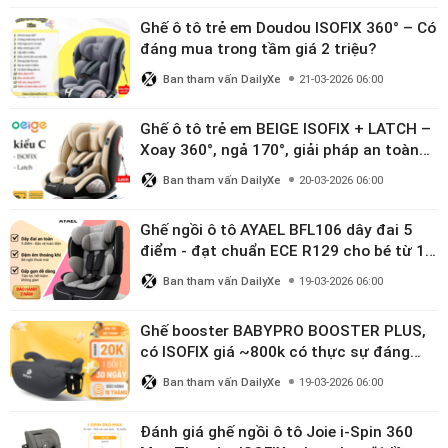
Ghế ô tô trẻ em Doudou ISOFIX 360° – Có
đáng mua trong tầm giá 2 triệu?
Ban tham vấn DailyXe
21-03-2026 06:00
Ghế ô tô trẻ em BEIGE ISOFIX + LATCH –
Xoay 360°, ngả 170°, giải pháp an toàn
linh hoạt cho bé 0–10 tuổi
Ban tham vấn DailyXe
20-03-2026 06:00
Ghế ngồi ô tô AYAEL BFL106 dây đai 5
điểm - đạt chuẩn ECE R129 cho bé từ 1–
10 tuổi
Ban tham vấn DailyXe
19-03-2026 06:00
Ghế booster BABYPRO BOOSTER PLUS,
có ISOFIX giá ~800k có thực sự đáng
mua?
Ban tham vấn DailyXe
19-03-2026 06:00
Đánh giá ghế ngồi ô tô Joie i-Spin 360