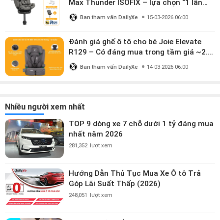
Max Thunder ISOFIX – lựa chọn “1 lần
dùng đến 12 năm” có đáng giá gần 9
Ban tham vấn DailyXe
15-03-2026 06:00
triệu?
Đánh giá ghế ô tô cho bé Joie Elevate
R129 – Có đáng mua trong tầm giá ~2.8
triệu?
Ban tham vấn DailyXe
14-03-2026 06:00
Nhiều người xem nhất
TOP 9 dòng xe 7 chỗ dưới 1 tỷ đáng mua
nhất năm 2026
281,352
lượt xem
Hướng Dẫn Thủ Tục Mua Xe Ô tô Trả
Góp Lãi Suất Thấp (2026)
248,051
lượt xem