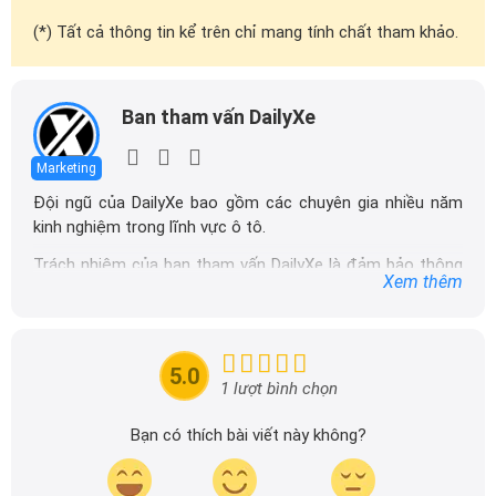
(*) Tất cả thông tin kể trên chỉ mang tính chất tham khảo.
Ban tham vấn DailyXe
Marketing
Đội ngũ của DailyXe bao gồm các chuyên gia nhiều năm
kinh nghiệm trong lĩnh vực ô tô.
Trách nhiệm của ban tham vấn DailyXe là đảm bảo thông
Xem thêm
tin chính xác được đăng tải trên dailyxe.com.vn, thường
xuyên cập nhật thông tin mới về xe ô tô, thông tin khuyến
mãi của các hãng xe để người đọc có thể tiếp cận thông
tin nhanh chóng và dễ dàng hơn.
5.0
1 lượt bình chọn
Bạn có thích bài viết này không?