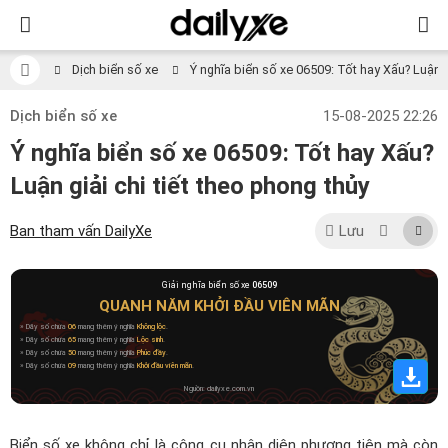
Dịch biển số xe
Ý nghĩa biển số xe 06509: Tốt hay Xấu? Luận gi
Dịch biển số xe
15-08-2025 22:26
Ý nghĩa biển số xe 06509: Tốt hay Xấu?
Luận giải chi tiết theo phong thủy
Ban tham vấn DailyXe
Lưu
Giải nghĩa biển số xe
06509
QUANH NĂM KHỞI ĐẦU VIÊN MÃN
» Dãy số chứa
06
mang thêm ý nghĩa
Không lộc
.
» Dãy số chứa
65
mang thêm ý nghĩa
Lộc sinh
.
» Dãy số chứa
50
mang thêm ý nghĩa
Phúc đầy
.
» Dãy số chứa
09
mang thêm ý nghĩa
Khởi đầu viên mãn
.
Nguồn: dailyxe.com.vn
Biển số xe không chỉ là công cụ nhận diện phương tiện mà còn