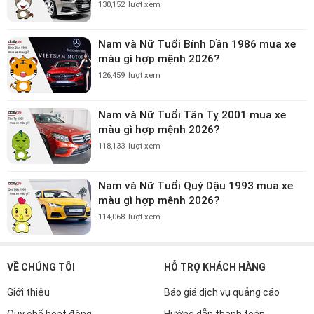
130,152
lượt xem
Nam và Nữ Tuổi Bính Dần 1986 mua xe
màu gì hợp mệnh 2026?
126,459
lượt xem
Nam và Nữ Tuổi Tân Tỵ 2001 mua xe
màu gì hợp mệnh 2026?
118,133
lượt xem
Nam và Nữ Tuổi Quý Dậu 1993 mua xe
màu gì hợp mệnh 2026?
114,068
lượt xem
VỀ CHÚNG TÔI
HỖ TRỢ KHÁCH HÀNG
Giới thiệu
Báo giá dịch vụ quảng cáo
Quy chế hoạt động
Hướng dẫn thanh toán