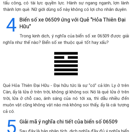
tấu công, có tài lực quyền lực. Hành sự ngang ngạnh, lợn lành
thành lợn què. Nữ giới dùng số này không có lợi cho nhân duyên.
4
Biển số xe 06509 ứng với Quẻ "Hỏa Thiên Đại
Hữu"
Trong kinh dịch, ý nghĩa của biển số xe 06509 được giải
nghĩa như thế nào? Biển số xe thuộc quẻ tốt hay xấu?
Quẻ Hỏa Thiên Đại Hữu - Đại hữu tức là sự “có” cả lớn. Ly ở trên
Càn, ấy là lửa ở trên trời, không gì không soi. Nó là quẻ lửa ở trên
trời, lửa ở chỗ cao, ánh sáng của nó tới xa, thì dẫu nhiều đến
muôn vật cũng không vật nào mà không soi thấy, ấy là cái tượng
cả có.
5
Giải mã ý nghĩa chi tiết của biển số 06509
Sau đây là bản phân tích, dịch nghĩa đầy đủ ý nghĩa biển