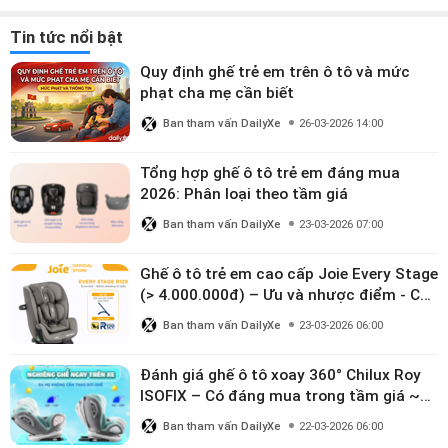
Tin tức nổi bật
Quy định ghế trẻ em trên ô tô và mức
phạt cha mẹ cần biết
Ban tham vấn DailyXe
26-03-2026 14:00
Tổng hợp ghế ô tô trẻ em đáng mua
2026: Phân loại theo tầm giá
Ban tham vấn DailyXe
23-03-2026 07:00
Ghế ô tô trẻ em cao cấp Joie Every Stage
(> 4.000.000đ) – Ưu và nhược điểm - Có
đáng đầu tư cho bé từ 0–12 tuổi?
Ban tham vấn DailyXe
23-03-2026 06:00
Đánh giá ghế ô tô xoay 360° Chilux Roy
ISOFIX – Có đáng mua trong tầm giá ~3
triệu
Ban tham vấn DailyXe
22-03-2026 06:00