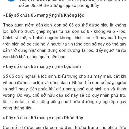
số xe 06509 theo từng cặp số phong thủy:
» Dãy số chứa
06
mang ý nghĩa
Không lộc
Theo quan niệm dân gian, con số 06 có thể được hiểu là không
lộc, bởi nó được ghép nghĩa từ hai con số 0 - không và 6 - lộc.
Chính vì thế, rất nhiều người không thích con số này xuất hiện
trên biển số xe của họ vì người ta tin rằng con số này có thể gây
cản trở cũng như chặn đứng con đường tài lộc, đẩy người ta rơi
vào khó khăn, túng quấn tiền bạc.
» Dãy số chứa
65
mang ý nghĩa
Lộc sinh
Số 65 có ý nghĩa là lộc sinh, biểu trưng cho sự may mắn, cát khí
về con đường tài lộc và công danh. Nhắc đến con số này, người
ta nghĩ ngay đến phúc khí giàu sang, phú quý, bình an và thịnh
vượng. Do vậy, chủ sở hữu cặp số này sẽ có quý nhân phù trợ,
lộc sinh lọc, cuộc sống cũng như bước đường sự nghiệp ngày
càng thăng tiến.
» Dãy số chứa
50
mang ý nghĩa
Phúc đầy
Con số 50 được xem là con số đẹp, tượng trưng cho phúc đức