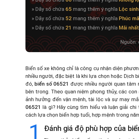
» Dãy số chứa
65
mang thêm ý nghĩa
Lộc sinh
» Dãy số chứa
52
mang thêm ý nghĩa
Phúc mã
» Dãy số chứa
21
mang thêm ý nghĩa
Mãi nhất
Nguồn: 
Biển số xe không chỉ là công cụ nhận diện phươ
nhiều người, đặc biệt là khi lựa chọn hoặc
Dịch b
đó,
biển số 06521
được nhiều người quan tâm n
bên trong. Theo quan niệm phong thủy, các con 
ảnh hưởng đến vận mệnh, tài lộc và sự may mắ
06521
là gì? Hãy cùng tìm hiểu và luận giải chi
cách lựa chọn biển hợp tuổi, hợp mệnh trong n
1
Đánh giá độ phù hợp của biể