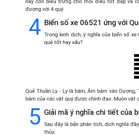
này còn biểu trưng cho mọi điều tốt đẹp và c
đương với 4 quý.
4
Biển số xe 06521 ứng với Qu
Trong kinh dịch, ý nghĩa của biển số x
quẻ tốt hay xấu?
Quẻ Thuần Ly - Ly là bám, Âm bám vào Dương, T
bám của các vật quý được chính đạo. Muôn vật 
5
Giải mã ý nghĩa chi tiết của
Sau đây là bản phân tích, dịch nghĩa đ
thủy: