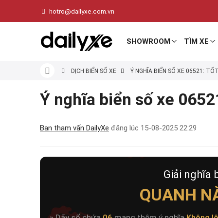
hotro@dailyxe.com.vn
SHOWROOM
TÌM XE
DỊCH BIỂN SỐ XE
Ý NGHĨA BIỂN SỐ XE 06521: TỐ
Ý nghĩa biển số xe 06521
Ban tham vấn DailyXe
đăng lúc
15-08-2025 22:29
Giải nghĩa 
QUANH N
» Dãy số chứa
06
mang thêm ý nghĩa
Không l