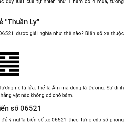
ác quy luật của tự nhiên như 1 năm có 4 mùa, tương
ẻ "Thuần Ly"
e 06521 được giải nghĩa như thế nào? Biển số xe thuộc
ượng nó là lửa; thể là Âm mà dụng là Dương. Sự dính
chẳng vật nào không có chỗ bám.
 biển số 06521
ầy đủ ý nghĩa biển số xe 06521 theo từng cặp số phong