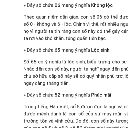
» Dãy số chứa
06
mang ý nghĩa
Không lộc
Theo quan niệm dân gian, con số 06 có thể được
số 0 - không và 6 - lộc. Chính vì thế, rất nhiều n
họ vì người ta tin rằng con số này có thể gây c
ta rơi vào khó khăn, túng quấn tiền bạc.
» Dãy số chứa
65
mang ý nghĩa
Lộc sinh
Số 65 có ý nghĩa là lộc sinh, biểu trưng cho s
Nhắc đến con số này, người ta nghĩ ngay đến phúc
chủ sở hữu cặp số này sẽ có quý nhân phù trợ, 
ngày càng thăng tiến.
» Dãy số chứa
52
mang ý nghĩa
Phúc mãi
Trong tiếng Hán Việt, số 5 được đọc là ngũ và có
được mệnh danh là con số của sự may mắn và 
trường tồn và vĩnh cửu. Do đó, con số này tượng