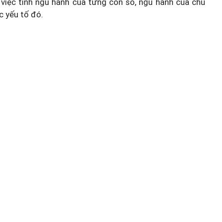
việc tính ngũ hành của từng con số, ngũ hành của chủ
c yếu tố đó.