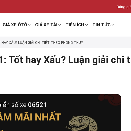
Bảng giá
GIÁ XE ÔTÔ
GIÁ XE TẢI
TIỆN ÍCH
TIN TỨC
T HAY XẤU? LUẬN GIẢI CHI TIẾT THEO PHONG THỦY
: Tốt hay Xấu? Luận giải chi 
biển số xe
06521
ĂM MÃI NHẤT
ộc
.