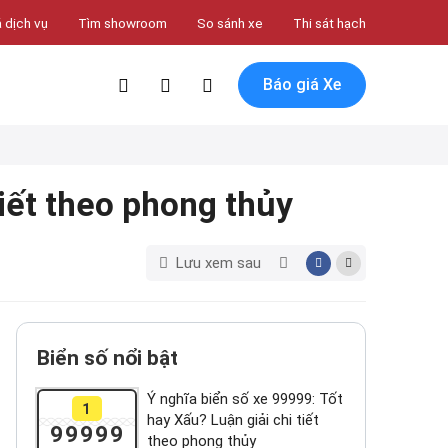
 dịch vụ
Tìm showroom
So sánh xe
Thi sát hạch
Báo giá Xe
tiết theo phong thủy
Lưu xem sau
Biển số nổi bật
Ý nghĩa biển số xe 99999: Tốt
1
hay Xấu? Luận giải chi tiết
99999
theo phong thủy