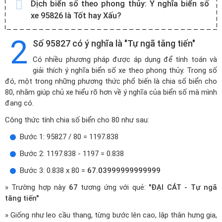
Dịch biển số theo phong thủy:
Ý nghĩa biển số
xe 95826 là Tốt hay Xấu?
2
Số 95827 có ý nghĩa là "Tự ngã tăng tiến"
Có nhiều phương pháp được áp dụng để tính toán và
giải thích ý nghĩa biển số xe theo phong thủy. Trong số
đó, một trong những phương thức phổ biến là chia số biển cho
80, nhằm giúp chủ xe hiểu rõ hơn về ý nghĩa của biển số mà mình
đang có.
Công thức tính chia số biển cho 80 như sau:
Bước 1: 95827 / 80 = 1197.838
Bước 2: 1197.838 - 1197 = 0.838
Bước 3: 0.838 x 80 =
67.03999999999999
» Trường hợp này
67
tương ứng với quẻ:
"ĐẠI CÁT - Tự ngã
tăng tiến"
» Giống như leo cầu thang, từng bước lên cao, lập thân hưng gia,