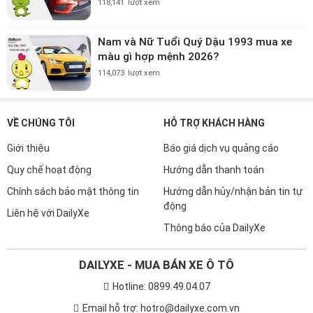
118,141
lượt xem
Nam và Nữ Tuổi Quý Dậu 1993 mua xe
màu gì hợp mệnh 2026?
114,073
lượt xem
VỀ CHÚNG TÔI
HỖ TRỢ KHÁCH HÀNG
Giới thiệu
Báo giá dịch vụ quảng cáo
Quy chế hoạt động
Hướng dẫn thanh toán
Chính sách bảo mật thông tin
Hướng dẫn hủy/nhận bản tin tự
động
Liên hệ với DailyXe
Thông báo của DailyXe
DAILYXE - MUA BÁN XE Ô TÔ
Hotline: 0899.49.04.07
Email hỗ trợ: hotro@dailyxe.com.vn