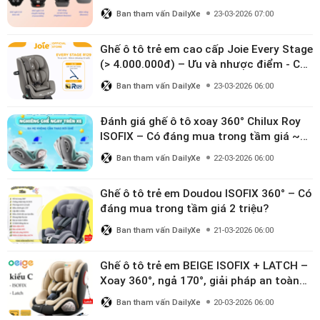
Ban tham vấn DailyXe
23-03-2026 07:00
Ghế ô tô trẻ em cao cấp Joie Every Stage
(> 4.000.000đ) – Ưu và nhược điểm - Có
đáng đầu tư cho bé từ 0–12 tuổi?
Ban tham vấn DailyXe
23-03-2026 06:00
Đánh giá ghế ô tô xoay 360° Chilux Roy
ISOFIX – Có đáng mua trong tầm giá ~3
triệu
Ban tham vấn DailyXe
22-03-2026 06:00
Ghế ô tô trẻ em Doudou ISOFIX 360° – Có
đáng mua trong tầm giá 2 triệu?
Ban tham vấn DailyXe
21-03-2026 06:00
Ghế ô tô trẻ em BEIGE ISOFIX + LATCH –
Xoay 360°, ngả 170°, giải pháp an toàn
linh hoạt cho bé 0–10 tuổi
Ban tham vấn DailyXe
20-03-2026 06:00