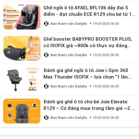
Ghế ngồi ô tô AYAEL BFL106 dây đai 5
điểm - đạt chuẩn ECE R129 cho bé từ 1–
10 tuổi
Ban tham vấn DailyXe
19-03-2026 06:00
Ghế booster BABYPRO BOOSTER PLUS,
có ISOFIX giá ~800k có thực sự đáng
mua?
Ban tham vấn DailyXe
19-03-2026 06:00
Đánh giá ghế ngồi ô tô Joie i-Spin 360
Max Thunder ISOFIX – lựa chọn “1 lần
dùng đến 12 năm” có đáng giá gần 9
Ban tham vấn DailyXe
15-03-2026 06:00
triệu?
Đánh giá ghế ô tô cho bé Joie Elevate
R129 – Có đáng mua trong tầm giá ~2.8
triệu?
Ban tham vấn DailyXe
14-03-2026 06:00