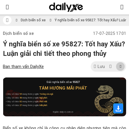
Dịch biển số xe
Ý nghĩa biển số xe 95827: Tốt hay Xấu? Luận gi
Dịch biển số xe
17-07-2025 17:01
Ý nghĩa biển số xe 95827: Tốt hay Xấu?
Luận giải chi tiết theo phong thủy
Ban tham vấn DailyXe
Lưu
Giải nghĩa biển số xe
95827
TÁM HƯỚNG MÃI PHẤT
» Dãy số chứa
95
mang thêm ý nghĩa
Trường cửu ngũ
.
» Dãy số chứa
58
mang thêm ý nghĩa
Ngũ phát
.
» Dãy số chứa
82
mang thêm ý nghĩa
Phát mãi
.
» Dãy số chứa
27
mang thêm ý nghĩa
Mãi phất
.
Nguồn: dailyxe.com.vn
Biển số xe không chỉ là công cụ nhận diện phương tiện mà còn