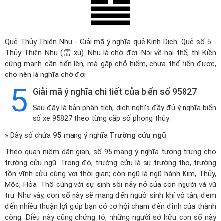
Quẻ Thủy Thiên Nhu - Giải mã ý nghĩa quẻ Kinh Dịch: Quẻ số 5 -
Thủy Thiên Nhu (需 xū). Nhu là chờ đợi. Nói về hai thể, thì Kiền
cứng mạnh cần tiến lên, mà gặp chỗ hiểm, chưa thể tiến được,
cho nên là nghĩa chờ đợi
5
Giải mã ý nghĩa chi tiết của biển số 95827
Sau đây là bản phân tích, dịch nghĩa đầy đủ ý nghĩa biển
số xe 95827 theo từng cặp số phong thủy:
» Dãy số chứa
95
mang ý nghĩa
Trường cửu ngũ
Theo quan niệm dân gian, số 95 mang ý nghĩa tượng trưng cho
trường cửu ngũ. Trong đó, trường cửu là sự trường thọ, trường
tồn vĩnh cửu cùng với thời gian; còn ngũ là ngũ hành Kim, Thủy,
Mộc, Hỏa, Thổ cùng với sự sinh sôi nảy nở của con người và vũ
trụ. Như vậy, con số này sẽ mang đến nguồi sinh khí vô tận, đem
đến nhiều thuận lợi giúp bạn có cơ hội chạm đến đỉnh của thành
công. Điều này cũng chứng tỏ, những người sở hữu con số này