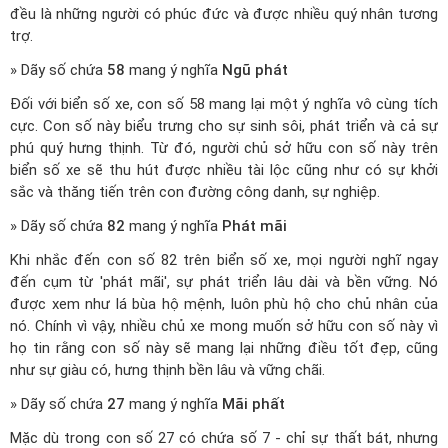
đều là những người có phúc đức và được nhiều quý nhân tương
trợ.
» Dãy số chứa
58
mang ý nghĩa
Ngũ phát
Đối với biển số xe, con số 58 mang lại một ý nghĩa vô cùng tích
cực. Con số này biểu trưng cho sự sinh sôi, phát triển và cả sự
phú quý hưng thịnh. Từ đó, người chủ sở hữu con số này trên
biển số xe sẽ thu hút được nhiều tài lộc cũng như có sự khởi
sắc và thăng tiến trên con đường công danh, sự nghiệp.
» Dãy số chứa
82
mang ý nghĩa
Phát mãi
Khi nhắc đến con số 82 trên biển số xe, mọi người nghĩ ngay
đến cụm từ 'phát mãi', sự phát triển lâu dài và bền vững. Nó
được xem như lá bùa hộ mệnh, luôn phù hộ cho chủ nhân của
nó. Chính vì vậy, nhiều chủ xe mong muốn sở hữu con số này vì
họ tin rằng con số này sẽ mang lại những điều tốt đẹp, cũng
như sự giàu có, hưng thịnh bền lâu và vững chãi.
» Dãy số chứa
27
mang ý nghĩa
Mãi phất
Mặc dù trong con số 27 có chứa số 7 - chỉ sự thất bát, nhưng