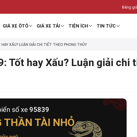
Bảng giá
GIÁ XE ÔTÔ
GIÁ XE TẢI
TIỆN ÍCH
TIN TỨC
T HAY XẤU? LUẬN GIẢI CHI TIẾT THEO PHONG THỦY
: Tốt hay Xấu? Luận giải chi 
biển số xe
95839
 THẦN TÀI NHỎ
cửu ngũ
.