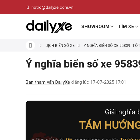
hotro@dailyxe.com.vn
SHOWROOM
TÌM XE
DỊCH BIỂN SỐ XE
Ý NGHĨA BIỂN SỐ XE 95839: TỐ
Ý nghĩa biển số xe 95839
Ban tham vấn DailyXe
đăng lúc
17-07-2025 17:01
Giải nghĩa 
TÁM HƯỚNG
» Dãy số chứa
95
mang thêm ý nghĩa
Trường 