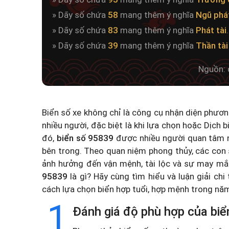
» Dãy số chứa
58
mang thêm ý nghĩa
Ngũ phá
» Dãy số chứa
83
mang thêm ý nghĩa
Phát tài
.
» Dãy số chứa
39
mang thêm ý nghĩa
Thần tài
Nguồn: 
Biển số xe không chỉ là công cụ nhận diện phươ
nhiều người, đặc biệt là khi lựa chọn hoặc
Dịch b
đó,
biển số 95839
được nhiều người quan tâm n
bên trong. Theo quan niệm phong thủy, các con 
ảnh hưởng đến vận mệnh, tài lộc và sự may mắ
95839
là gì? Hãy cùng tìm hiểu và luận giải chi
cách lựa chọn biển hợp tuổi, hợp mệnh trong n
1
Đánh giá độ phù hợp của biể