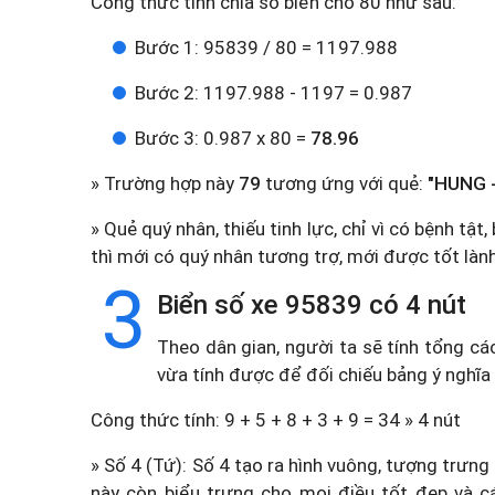
Công thức tính chia số biển cho 80 như sau:
Bước 1: 95839 / 80 = 1197.988
Bước 2: 1197.988 - 1197 = 0.987
Bước 3: 0.987 x 80 =
78.96
» Trường hợp này
79
tương ứng với quẻ:
"HUNG -
» Quẻ quý nhân, thiếu tinh lực, chỉ vì có bệnh tật
thì mới có quý nhân tương trợ, mới được tốt lành
3
Biển số xe 95839 có 4 nút
Theo dân gian, người ta sẽ tính tổng cá
vừa tính được để đối chiếu bảng ý nghĩa
Công thức tính: 9 + 5 + 8 + 3 + 9 = 34 » 4 nút
» Số 4 (Tứ): Số 4 tạo ra hình vuông, tượng trưng
này còn biểu trưng cho mọi điều tốt đẹp và c