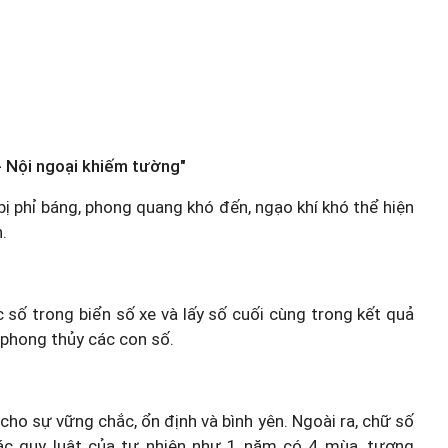
 Nội ngoại khiếm tường"
, bị phỉ báng, phong quang khó đến, ngạo khí khó thể hiện
.
c số trong biển số xe và lấy số cuối cùng trong kết quả
 phong thủy các con số.
 cho sự vững chắc, ổn định và bình yên. Ngoài ra, chữ số
ác quy luật của tự nhiên như 1 năm có 4 mùa, tương