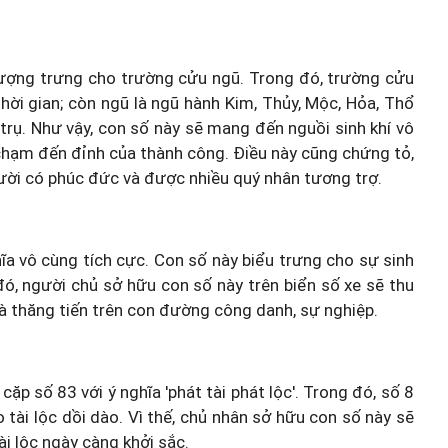
ượng trưng cho trường cửu ngũ. Trong đó, trường cửu
thời gian; còn ngũ là ngũ hành Kim, Thủy, Mộc, Hỏa, Thổ
 trụ. Như vậy, con số này sẽ mang đến nguồi sinh khí vô
 chạm đến đỉnh của thành công. Điều này cũng chứng tỏ,
ười có phúc đức và được nhiều quý nhân tương trợ.
hĩa vô cùng tích cực. Con số này biểu trưng cho sự sinh
 đó, người chủ sở hữu con số này trên biển số xe sẽ thu
và thăng tiến trên con đường công danh, sự nghiệp.
cặp số 83 với ý nghĩa 'phát tài phát lộc'. Trong đó, số 8
 tài lộc dồi dào. Vì thế, chủ nhân sở hữu con số này sẽ
i lộc ngày càng khởi sắc.