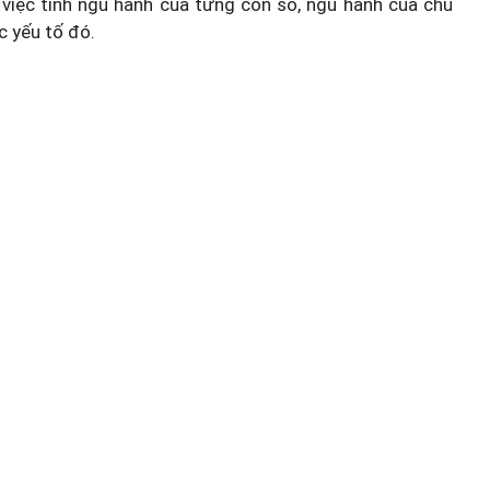
việc tính ngũ hành của từng con số, ngũ hành của chủ
c yếu tố đó.