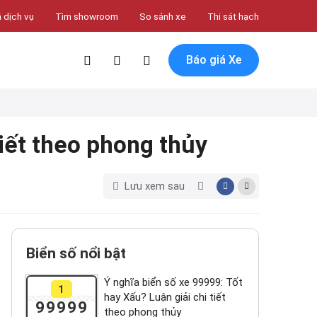
 dịch vụ
Tìm showroom
So sánh xe
Thi sát hạch
Báo giá Xe
tiết theo phong thủy
Lưu xem sau
Biển số nổi bật
Ý nghĩa biển số xe 99999: Tốt
1
hay Xấu? Luận giải chi tiết
99999
theo phong thủy