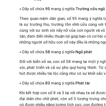
» Dãy số chứa
95
mang ý nghĩa
Trường cửu ngũ
Theo quan niệm dân gian, số 95 mang ý nghĩa t
là sự trường thọ, trường tồn vĩnh cửu cùng với 
cùng với sự sinh sôi nảy nở của con người và vũ
tận, đem đến nhiều thuận lợi giúp bạn có cơ hội
những người sở hữu con số này đều là những ng
» Dãy số chứa
58
mang ý nghĩa
Ngũ phát
Đối với biển số xe, con số 58 mang lại một ý ng
sôi, phát triển và cả sự phú quý hưng thịnh. Từ
hút được nhiều tài lộc cũng như có sự khởi sắc 
» Dãy số chứa
83
mang ý nghĩa
Phát tài
Khi kết hợp con số 8 và 3 lại với nhau ta sẽ được 
đại diện cho chữ phát, còn số 3 tượng trưng cho
có được nhiều năng lượng tích cực, con đường tà